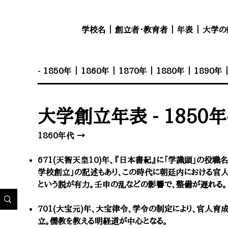
学校名
｜
創立者・教育者
｜
年表
｜
大学の
- 1850年
｜
1860年
｜
1870年
｜
1880年
｜
1890年
大学創立年表 - 1850
1860年代 →
671(天智天皇10)年、『日本書紀』に「学識頭」の役
学校創立」の記述もあり、この時代に朝廷内における
官
という説が有力。壬申の乱などの影響で、整備が遅れる。
701(大宝元)年、大宝律令、学令の制定により、官人育
立。儒教を教える
明経道が中心となる。