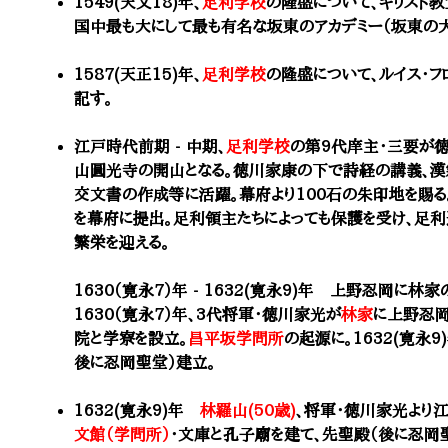
1549(天文18)年、
足利学校
の隆盛について、キリスト教
国中最も大にして最も有名な坂東のアカデミー（坂東の大
1587(天正15)年、
足利学校
の隆盛について、ルイス・フ
記す。
江戸時代前期 - 中期、
足利学校
の第9代庠主・三要が
山圓光寺の開山となる。徳川家康の下で詩経の講義、漢
交文書の作成等に活躍。幕府より100石の朱印地を賜
を幕府に提出。足利領主たちによっても保護を受け、足利
繁栄を迎える。
1630（寛永7）年 - 1632(寛永9)年 上野忍岡に
1630（寛永7）年、3代将軍・徳川家光が
林家
に上野忍
院と学寮を設立。
昌平坂学問所
の起源に。1632(寛永
後に忍岡聖堂）建立。
1632(寛永9)年
林羅山(50歳)
、将軍・徳川家光より
文館（学問所）
・文庫と孔子廟を建て、先聖殿（後に忍岡