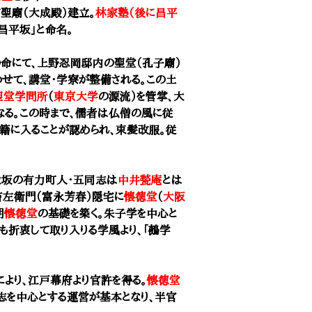
聖廟（大成殿）建立。
林家塾（後に昌平
昌平坂」と命名。
の命にて、上野忍岡邸内の聖堂（孔子廟）
わせて、講堂・学寮が整備される。この土
聖堂学問所
（
東京大学
の源流）を管掌、大
なる。この時まで、儒者は仏僧の風に従
士籍に入ることが認められ、束髪改服。従
大坂の有力町人・五同志は
中井甃庵
とは
吉左衛門（富永芳春）隠宅に
懐徳堂
（
大阪
期
懐徳堂
の基礎を築く。朱子学を中心と
も折衷して取り入りる学風より、「鵺学
により、江戸幕府より官許を得る。
懐徳堂
志を中心とする運営が基本となり、半官