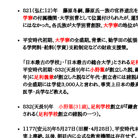
821（弘仁12）年 藤原冬嗣、藤原氏一族の官界進出
学寮
の付属機関・大学別曹として位置付けられたが、運
にはなかった。各氏族が大学別曹創設、
大学寮
の地位が
平安時代
初期
、
大学寮
の全盛期。背景に、
勧学田の拡張
る学問料・給料（学資）支給制定などの財政支援策。
「日本最古の学校」・「日本最古の総合大学」とされる
足
平安時代初期・832(天長9)年に
小野篁
が創立した説、鎌
年)に
足利義兼
が創立した説など年代・創立者には諸説あ
の全盛期には学徒3,000人と言われ、事実上日本の最
医学・兵学など教える。
832(天長9)年
小野篁(31歳)
、
足利学校
創立が『鎌倉
される（
足利学校
創立の諸説の一つ）。
1177(安元3)年
5月27日（旧暦・4月28日）、平安時
実上廃絶。以後、朝廷内に公式な教育機関は存在せず。