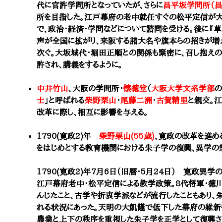
代に官許学問所となっていたが、さらに
昌平坂学問所（昌
所を目指した。江戸幕府の老中就任すぐの松平定信が大
で、政治・経済・学問などについて諮問を受ける。後に『
声が全国に拡がり、来阪する諸大名や旗本らの招きが増
次ぐ。大坂城代・堀田正順との関係も緊密に、召し抱え
許され、講義をするように。
中井竹山
、大阪の学問所・
懐徳堂
（
大阪大学文系学部
の
士
」と呼ばれる
柴野栗山
・
尾藤二洲
・
古賀精里
と親交。
改革に際し、相互に影響を与える。
1790(寛政2)年
柴野栗山(55歳)
、寛政の改革を進め
をはじめとする教育機関における朱子学の復興、異学の
1790(寛政2)年7月6日（旧暦・5月24日） 寛政異学
江戸幕府老中・松平定信による教学政策。8代将軍・徳
んじたこと、古学や折衷学派などが流行したこともあり、
れる状況にあった。天明の大飢饉で低下した幕府の維新
農業と上下の秩序を重視した朱子学を正学として復興さ