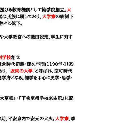
を援ける教育機関として勧学院創立。
大
営は氏族に属しており、
大学寮
の統制下
徐々に低下。
や大学教官への職田設定、学生に対す
利学校
創立
倉時代初期・建久年間(1190年-１１９９
り。「
坂東の大学
」と呼ばれ、室町時代
高学府となる。儒学を中心に史学
・
易学・
大草紙』・『下毛埜州学校来由記』に記
代末期、平安京内で安元の大火。
大学寮
、事