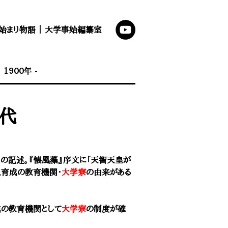
始まり物語
｜
大学事始編纂室
｜
1900年 -
年代
職名の記述。『懐風藻』序文に「天智天皇が
人育成の教育機関・
大学寮
の由来がある
成の教育機関として
大学寮
の制度が確