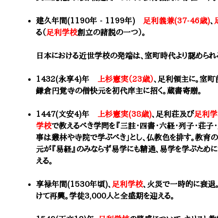
建久年間(1190年 - 1199年)
足利義兼(37-46歳)
、
る（
足利学校
創立の諸説の一つ）。
日本における近世学校の発端は、室町時代より認められ
1432(永享4)年
上杉憲実（23歳）
、足利領主に。室町
鎌倉円覚寺の僧快元を初代庠主に招く。蔵書寄贈。
1447(文安4)年
上杉憲実(38歳)
、足利荘及び
足利学
学校
で教えるべき学問を『三註・四書・六経・列子・荘子
事は叢林や寺院で学ぶべき」とし、仏教色を排す。教育
元が『易経』のみならず易学にも精通、易学を学ぶために
える。
享禄年間(1530年頃)、
足利学校
、火災で一時的に衰退
けて再興。学徒3,000人と全盛期を迎える。