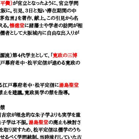
平黌）
が官立となったように、官立学問
阪に。引見、3日と短い滞在期間の中
草茅危言』を著作、献上。この引見から名
える。
懐徳堂
に諸藩士や学者の訪問が相
の儒者として大阪城内に自由な出入りが
源流）第4代学主として、「
寛政の三博
江戸幕府老中・松平定信が進める寛政の
る江戸幕府老中・松平定信に
湯島聖堂
禁止を建議。寛政異学の禁を指導。
の禁
川吉宗が理念的な朱子学よりも実学を重
朱子学は不振。
湯島聖堂
の廃止も検討さ
を取り戻すため、松平定信は儒学のうち
せるべく学問統制。当時流行していた古