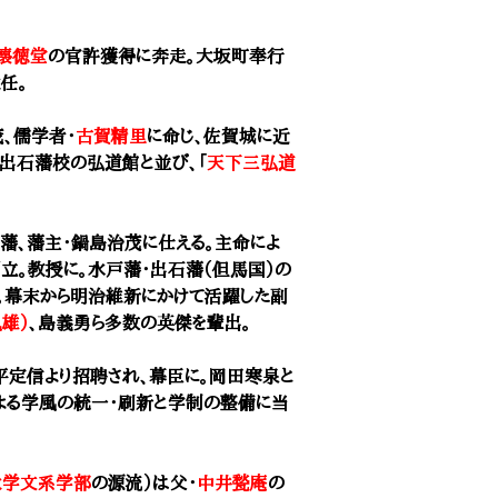
懐徳堂
の官許獲得に奔走。大坂町奉行
任。
茂、儒学者・
古賀精里
に命じ、佐賀城に近
・出石藩校の弘道館と並び、「
天下三弘道
藩、藩主・鍋島治茂に仕える。主命によ
立。教授に。水戸藩・出石藩（但馬国）の
。幕末から明治維新にかけて活躍した副
雄）
、島義勇ら多数の英傑を輩出。
平定信より招聘され、幕臣に。岡田寒泉と
よる学風の統一・刷新と学制の整備に当
大学文系学部
の源流）は父・
中井甃庵
の