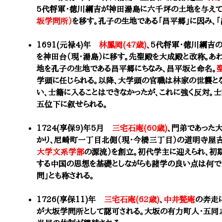
5代将軍・徳川綱吉が神田湯島に六千坪の土地を与えて
坂学問所）
を移す。孔子の生地である「昌平郷」に因み、「
1691(元禄4)年
林鳳岡(47歳)
、5代将軍・徳川綱吉
を神田台（現・湯島）に移す。先聖殿を大成殿と改称。あ
地を孔子の生地である昌平郷にちなみ、昌平坂と命名。
学頭に任じられる。以降、大学頭の官職は林家の世襲と
い、士籍に入ることはできなかったが、これに強く反対。
五位下に叙せられる。
1724(享保9)年5月
三宅石庵(60歳)
、門弟であった
かり、尼崎町一丁目北側（現・今橋三丁目）の道明寺屋
大学文系学部
の源流）を創立。初代学主に迎えられ、初
する中国の思想を基礎としながらも諸学の良い点は何で
問」とも称される。
1726(享保11)年
三宅石庵(62歳)
、
中井甃庵
の奔走
が大坂学問所として認可される。大坂の有力町人・五同