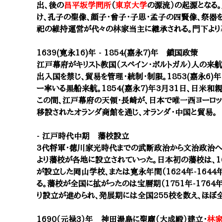
出、後の
昌平坂学問所
（
東京大学
の源流）の起源となる
け、孔子の聖像、顔子・曾子・子思・孟子の四賢像、祭器
祀の維持運営が代々の林家当主に継承される。門下より
1639(寛永16)年 - 1854(嘉永7)年 鎖国政策
江戸幕府がキリスト教国（スペイン・ポルトガル）人の来
出入国を禁じ、貿易を管理・統制・制限。
1853(嘉永6
ー率いる黒船来航。
1854(嘉永7)年3月31日、日米
この間、江戸幕府の天領・長崎が、
日本で唯一西ヨーロッ
移設されたオランダ商館を通じ、オランダ・中国と貿易。
- 江戸時代中期 藩校設立
3代将軍・徳川家光時代までの武断政治から文治政治へ
より藩校が各地に設立されていった。日本初の藩校は、1
が設立した岡山学校、または寛永年間（1624年-164
る。藩校が全国に拡がったのは宝暦期（1751年-176
り設立が進められ、発展期には全国255校を数え、ほぼ
1690（元禄3）年 神田湯島に聖廟（大成殿）建立・
林