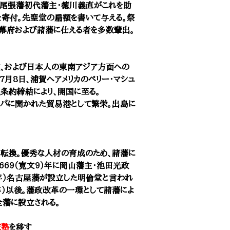
。尾張藩初代藩主・徳川義直がこれを助
を寄付。先聖堂の扁額を書いて与える。祭
幕府および諸藩に仕える者を多数輩出。
航、および日本人の東南アジア方面への
)年7月8日、浦賀へアメリカのペリー・マシュ
和親条約締結により、開国に至る。
パに開かれた貿易港として繁栄。出島に
転換。優秀な人材の育成のため、諸藩に
669（寛文9）年に岡山藩主・池田光政
4年）名古屋藩が設立した明倫堂と言われ
4年）以後。藩政改革の一環として諸藩によ
全藩に設立される。
家塾
を移す