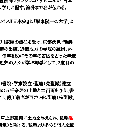
宣教師フランシスコ・ザビエルが「日本
学）」と記す。海外まで名が伝わる。
ロイス『日本史』に「坂東随一の大学」と
徳川家康の信任を受け、京都伏見・瑞巖
籍の出版、近畿地方の寺院の統制、外
る。毎年初めにその年の吉凶を占った年筮
近郊の人々が学ぶ郷学として、2度目の
林家の書院・学寮設立・聖廟（先聖殿）建立
岡の五千余坪の土地と二百両を与え、書
9)年、徳川義直が同地内に聖廟（先聖殿、
江戸上野忍岡に土地を与えられ、私塾
弘
聖堂）と称する。私塾より多くの門人を輩