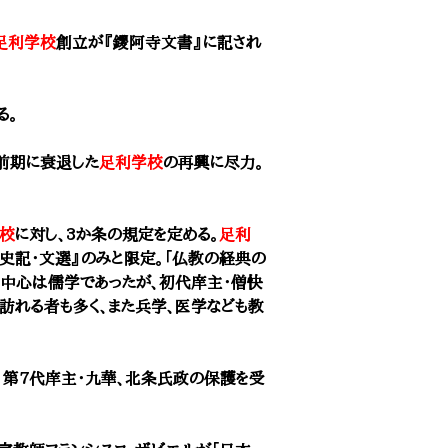
足利学校
創立が『鑁阿寺文書』に記され
る。
前期に衰退した
足利学校
の再興に尽力。
校
に対し、3か条の規定を定める。
足利
・史記・文選』のみと限定。「仏教の経典の
の中心は儒学であったが、初代庠主・僧快
訪れる者も多く、また兵学、医学なども教
。第7代庠主・九華、北条氏政の保護を受