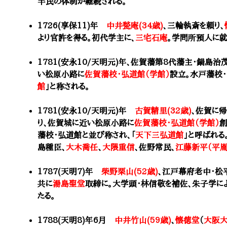
半民の体制が継続される。
1726(享保11)年
中井甃庵(34歳)
、三輪執斎を頼り、
より官許を得る。
初代学主に、
三宅石庵
。学問所預人に就
1781(安永10/天明元)年、佐賀藩第8代藩主・鍋島治
い松原小路に
佐賀藩校・弘道館（学館）
設立。水戸藩校
館
」と称される。
1781(安永10/天明元)年
古賀精里(32歳)
、佐賀に帰
り、佐賀城に近い松原小路に
佐賀藩校・弘道館（学館）
創
藩校・弘道館と並び称され、
「
天下三弘道館
」
と呼ばれる
島種臣、
大木喬任
、
大隈重信
、佐野常民、
江藤新平（平胤
1787(天明7)年
柴野栗山(52歳)
、江戸幕府老中・松
共に
湯島聖堂
取締に。大学頭・林信敬を補佐、朱子学に
たる。
1788(天明8)年6月
中井竹山(59歳)
、
懐徳堂
（
大阪