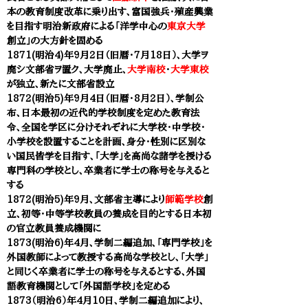
本の教育制度改革に乗り出す、富国強兵・殖産興業
を目指す明治新政府による「
洋学中心の
東京大学
創立」の大方針を固める
1871(明治4)年9月2日（旧暦・7月18日）、
大学
ヲ
廃シ
文部省
ヲ置ク、
大学
廃止、
大学南校
・
大学東校
が独立、新たに
文部省
設立
1872(明治5)年9月4日（旧暦・8月2日）、学制公
布、日本最初の近代的学校制度を定めた教育法
令、全国を学区に分けそれぞれに大学校・中学校・
小学校を設置することを計画、身分・性別に区別な
い国民皆学を目指す、「大学」を高尚な諸学を授ける
専門科の学校とし、卒業者に学士の称号を与えると
する
1872(明治5)年9月、文部省主導により
師範学校
創
立、初等・中等学校教員の養成を目的とする日本初
の官立教員養成機関に
1873(明治6)年4月、学制二編追加、「専門学校」を
外国教師によって教授する高尚な学校とし、「大学」
と同じく卒業者に学士の称号を与えるとする、外国
語教育機関として「外国語学校」を定める
1873（明治6）年4月10日、学制二編追加により、