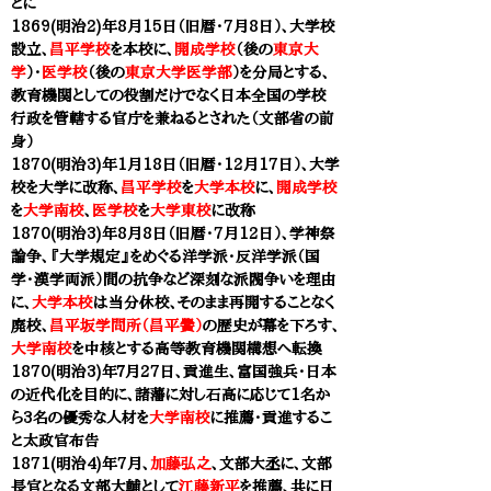
とに
1869(明治2)年8月15日（旧暦・7月8日）、
大学校
設立、
昌平学校
を本校に、
開成学校
（後の
東京大
学
）・
医学校
（後の
東京大学医学部
）を分局とする、
教育機関としての役割だけでなく日本全国の学校
行政を管轄する官庁を兼ねるとされた（
文部省
の前
身）
1870(明治3)年1月18日（旧暦・12月17日）、
大学
校
を
大学
に改称、
昌平学校
を
大学本校
に、
開成学校
を
大学南校
、
医学校
を
大学東校
に改称
1870(明治3)年8月8日（旧暦・7月12日）、学神祭
論争、『大学規定』をめぐる洋学派・反洋学派（国
学・漢学両派）間の抗争など深刻な派閥争いを理由
に、
大学本校
は当分休校、そのまま再開することなく
廃校、
昌平坂学問所（昌平黌）
の歴史が幕を下ろす、
大学南校
を中核とする高等教育機関構想へ転換
1870(明治3)年７月27日
、貢進生、富国強兵・日本
の近代化を目的に、諸藩に対し石高に応じて1名か
ら3名の優秀な人材を
大学南校
に推薦・貢進するこ
と太政官布告
1871(明治4)年7月、
加藤弘之
、文部大丞に、
文部
長官となる文部大輔として
江藤新平
を推薦、共に日