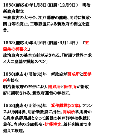
1868（慶応4）年1月3日（旧暦・12月9日） 明治
新政府樹立
王政復古の大号令、江戸幕府の廃絶、同時に摂政・
関白等の廃止、三職設置による新政府の樹立を宣
言。
1868（慶応4）年4月6日（旧暦・3月14日） 『
五
箇条の御誓文
』
政治政府の基本方針が示される。「智識ヲ世界ニ求
メ大ニ皇基ヲ振起スべシ」
1868(慶応4/明治元)年 新政府が
開成所
と
医学
所
を接収
明治新政府の布告により、
開成所
と
医学所
が新政
府に接収される。新政府運営の学校に。
1868(慶応4/明治元)年
箕作麟祥(23歳)
、フラン
スより帰国後、明治新政府に出仕。
開成所
御用掛か
ら兵庫県御用掛となって新設の神戸洋学校教授に
着任。当時の兵庫県令・
伊藤博文
、着任を騎馬で出
迎えて歓迎。