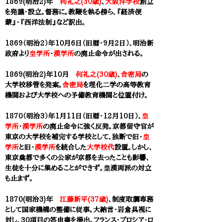
1869(明治2)年
何礼之(30歳)
、
大阪洋学校
創立
を発議・設立。督務に。教鞭を執る傍ら、『経済便
蒙』・『西洋法制』など訳出。
1869（明治2）年
10月6日（旧暦・
9月2日）、明治新
政府より
皇学所
・
漢学所
の廃止命令が出される。
1869(明治2)年10月
何礼之(30歳)
、
舎密局
の
大学校移管を発案。
舎密局
を理化二学の高等教育
機関および大学校への予備教育機関と位置付け。
1870（明治3）年1月11日（旧暦・12月10日）、
皇
学所
・
漢学所
の廃止命令に強く反発。京都留守官が
東京の
大学校
を補完する学校として、独断で旧・
皇
学所
と旧・
漢学所
を統合した
大学校代
設置。しかし、
東京奠都で多くの公家が京都を去ったことも影響、
生徒を十分に集めることができず。皇漢両派の対立
も止まず。
1870(明治3)年
江藤新平(37歳)
、制度取調専務
として国家機構の整備に従事。大納言・岩倉具視に
対し、30項目の答申書を提出。フランス・プロシア・ロ