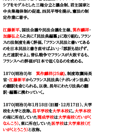
シアをモデルとした三権分立と議会制、君主国家と
中央集権体制の促進、四民平等を提示。憲法の制
定作業に着手
。
江藤新平
、国法会議や民法会議を主催、
箕作麟祥
・
加藤弘之
らと共に『民法典編纂』に取り組む。​フラン
スの法制度を高く評価。「フランス民法と書いてある
のを日本民法と書き直せばよい」・「誤訳も妨げず、
ただ速訳せよ」。普仏戦争でフランスが大敗するも、
フランスへの評価が日本で低くなるのを戒める。​
1870(明治3)年
箕作麟祥(25歳)
、制度取調局長
官・
江藤新平
からフランス民法典（ナポレオン法典）
の翻訳を命じられる。以後、長年にわたり法典の翻
訳・編纂に携わっていく。
1870(明治3)年1月18日（旧暦・12月17日）、
大学
校
を
大学
と改称。
昌平学校
を
大学本校
に。
大学本校
の南に所在していた
開成学校
は
大学南校（だいがく
なんこう）
、東に所在していた
医学校
は
大学東校（だ
いがくとうこう）
と改称。