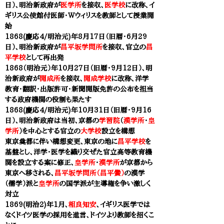
日）、明治新政府が
医学所
を接収、
医学校
に改称、イ
ギリス公使館付医師・Wウィリスを教師として授業開
始
1868(慶応4/明治元)年8月17日（旧暦・6月29
日）、明治新政府が
昌平坂学問所
を接収、官立の
昌
平学校
として再出発
1868（明治元）年10月27日（旧暦・9月12日）、明
治新政府が
開成所
を接収、
開成学校
に改称、洋学
教育・翻訳・出版許可・新聞開版免許の公布を担当
する政府機関の役割も果たす
1868(慶応4/明治元)年10月31日（旧暦・9月16
日）、明治新政府は当初、京都の
学習院
（
漢学所
・
皇
学所
）を中心とする官立の
大学校
設立を構想
東京奠都に伴い構想変更、東京の地に
昌平学校
を
基盤とし、洋学・医学を織り交ぜた官立高等教育機
関を設立する案に修正、
皇学所
・
漢学所
が京都から
東京へ移される、
昌平坂学問所（昌平黌）
の漢学
（儒学）派と
皇学所
の国学派が主導権を争い激しく
対立
1869(明治2)年1月、
相良知安
、イギリス医学では
なくドイツ医学の採用を進言、ドイツより教師を招くこ