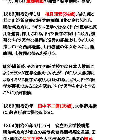
一方、自らは
慶應義塾
の運営と啓蒙活動に専念。
1869(明治2)年1月
相良知安(34歳)
、岩佐純と
共に明治新政府の医学取調御用掛に命じられる。
明治新政府に、イギリス医学ではなくドイツ医学の採
用を進言、採用される。ドイツ医学の採用に尽力。強
引なドイツ医学の採用の進言の経緯より、ウィリスを
推していた西郷隆盛、山内容堂の体面をつぶし、薩
摩閥、土佐閥の恨みを受ける。
明治維新後、それまでの医学校では日本人教師に
よりオランダ医学を教えていたが、イギリス人教師に
よるイギリス医学が取り入れられる。しかし、ドイツ医
学が優秀であることを認め、ドイツ医学を中心とする
ことに方針転換。
1869(明治2)年
田中不二麿(25歳)
、
大学
御用掛
に。教育行政に携わるように。
1869(明治2)年6月15日 官立の
大学校
構想
明治新政府が官立の高等教育機関構想を通達。国
学・漢学の
昌平学校
を
大学校
本校に、洋学の
開成