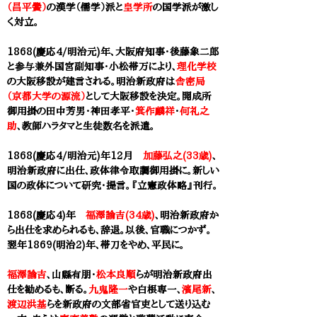
（昌平黌）
の漢学（儒学）派と
皇学所
の国学派が激し
く対立。
1868(慶応4/明治元)年、大阪府知事・後藤象二郎
と参与兼外国宮副知事・小松帯万により、
理化学校
の大阪移設が建言される。明治新政府は
舎密局
（京都大学の源流）
として大阪移設を決定。
開成所
御用掛の田中芳男・神田孝平・
箕作麟祥
・
何礼之
助
、教師ハラタマと生徒数名を派遣。
1868(慶応4/明治元)年12月
加藤弘之(33歳)
、
明治新政府に出仕、政体律令取調御用掛に。新しい
国の政体について研究・提言。『立憲政体略』刊行。
1868(慶応4)年
福澤諭吉(34歳)
、明治新政府か
ら出仕を求められるも、辞退。以後、官職につかず。
翌年1869(明治2)年、帯刀をやめ、平民に。
福澤諭吉
、山縣有朋・
松本良順
らが明治新政府出
仕を勧めるも、断る。
九鬼隆一
や白根専一、
濱尾新
、
渡辺洪基
らを新政府の
文部省
官吏として送り込む