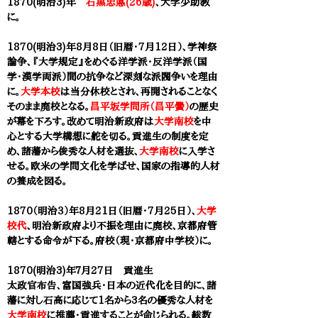
1870(明治3)年
石黒忠悳(26歳)
、
大学
少助教
に。
1870(明治3)年8月8日（旧暦・7月12日）、学神祭
論争、『大学規定』をめぐる洋学派・反洋学派（国
学・漢学両派）間の抗争など深刻な派閥争いを理由
に。
大学本校
は当分休校とされ、再開されることなく
そのまま廃校となる。
昌平坂学問所（昌平黌）
の歴史
が幕を下ろす。改めて明治新政府は
大学南校
を中
心とする大学構想に舵を切る。貢進生の制度を定
め、諸藩から俊秀な人材を選抜、
大学南校
に入学さ
せる。欧米の学問文化を学ばせ、国家の指導的人材
の養成を図る。
1870（明治３）年
8月21日（旧暦・7月25日）、
大学
校代
、明治新政府より不振を理由に廃校、京都府管
轄とする命令が下る。府校（現・京都府中学校）に。
1870(明治3)年７月27日
貢進生
太政官布告、富国強兵・日本の近代化を目的に、諸
藩に対し石高に応じて1名から3名の優秀な人材を
大学南校
に推薦・貢進することが命じられる。総数