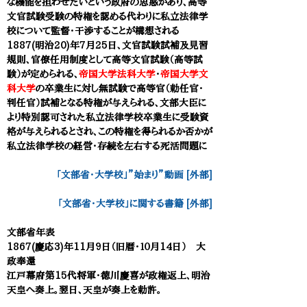
な機能を担わせたいという政府の思惑があり、高等
文官試験受験の特権を認める代わりに私立法律学
校について監督・干渉することが構想される
1887(明治20)年7月25日、文官試験試補及見習
規則、官僚任用制度として高等文官試験（高等試
験）が定められる
、
帝国大学法科大学
・
帝国大学文
科大学
の卒業生に対し無試験で高等官（勅任官・
判任官）試補となる特権が与えられる、
文部大臣に
より特別認可された私立法律学校卒業生に受験資
格が与えられるとされ、
この特権を得られるか否かが
私立法律学校の経営・存続を左右する死活問題に
「文部省・大学校」”始まり”動画 [外部]
​「文部省・大学校」に関する書籍 [外部]
文部省年表
1867(慶応3)年11月9日（旧暦・１０月14日） 大
政奉還
江戸幕府第15代将軍・徳川慶喜が政権返上、明治
天皇へ奏上。翌日、天皇が奏上を勅許。