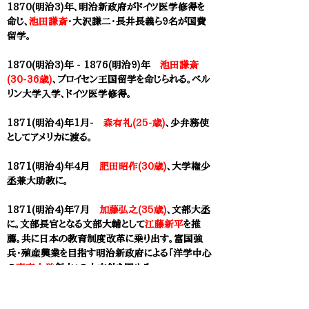
1870(明治3)年、明治新政府がドイツ医学修得を
命じ、
池田謙斎
・大沢謙二・長井長義ら9名が国費
留学。
1870(明治3)年 -
1876(明治9)年
池田謙斎
(30-36歳)
、プロイセン王国留学を命じられる。ベル
リン大学入学、
ドイツ医学修得。
1871(明治4)年1月-
森有礼(25-歳)
、少弁務使
としてアメリカに渡る。
1871(明治4)年4月
肥田昭作(30歳)
、
大学
権少
丞兼大助教に。
1871(明治4)年7月
加藤弘之(35歳)
、文部大丞
に。
文部長官となる文部大輔として
江藤新平
を推
薦。共に日本の教育制度改革に乗り出す。富国強
兵・殖産興業を目指す明治新政府による「
洋学中心
の
東京大学
創立」の大方針を固める。
1871(明治4)年7月
江藤新平(38歳)
、
文部大輔