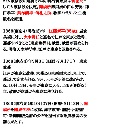
の大阪移設が建言される。明治新政府は
舎密局
と
して大阪移設を決定。
開成所
御用掛の田中芳男・神
田孝平・
箕作麟祥
・
何礼之助
、教師ハラタマと生徒
数名を派遣。
1868(慶応4/明治元)年
江藤新平(35歳)
、岩倉
具視に対し、
大木喬任
と連名で江戸を東京と改称、
遷都すべきこと（東京奠都）を献言。献言が認められ
る。明治天皇が行幸、江戸は東京と改称される。
1868（慶応4）年9月3日（旧暦・7月17日） 東京
奠都
江戸が東京と改称。京都との東西両京とした上で、
都として定められる。9月、元号が明治に改められ
る。10月13日、天皇が東京に入る。1869（明治2）
年、政府が京都から東京に移される。
1868（明治元）年10月27日（旧暦・9月12日）、
開
成所
を
開成学校
に改称。洋学教育・翻訳・出版許
可・新聞開版免許の公布を担当する政府機関の役
割も果たす。