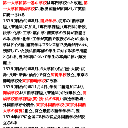
第一大学区第一番中学校
は専門学校へと改組、
第
一大学区開成学校
に、教授言語が原則として英語
に統一される
1873（明治6）年8月、
開成学校
、従来の「語学課
程」（普通科）に加え、「専門学課程」（専門科）新設、
法学・化学・工学・鉱山学・諸芸学の五科が設置さ
れる、法学・化学・工学が英語で教授されたが、鉱山
学はドイツ語、諸芸学はフランス語で授業が行われ、
残留していた独仏語専修の学生に対する移行措置
とされる、当2学科について学生の卒業に伴い順次
廃止
1873（明治6）年8月、6大学区（名古屋・大阪・広
島・長崎・新潟・仙台）で官立
師範学校
設立、東京の
師範学校を
東京師範学校
に改称
1
873（明治6）年11月4日、学制二編追加により、
開成学校
より「語学課程」（普通科）が分離独立、
開
成学校語学課程（英・独・仏の3科）
・独逸学教場・
外国語学所を統合、
東京外国語学校（東京外国語
大学の源流）
創立、官立最初の語学学校に、翌
1874年までに全国に8校の官立外国語学校が設
立される