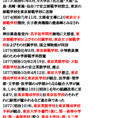
1873（明治6）年8月、6大学区（名古屋・大阪・広
島・長崎・新潟・仙台）で官立
師範学校
設立、東京の
師範学校を
東京師範学校
に改称
1874(明治7)年11月、
文部省
主導により
東京女子
師範学校
開校、
女子教育機関の最高峰とみなされ
る
神田湯島聖堂内・
昌平坂学問所
跡地に
文部省
、
東
京師範学校
およびその付属学校
、
東京女子師範学
校
およびその付属学校、国立博物館が同居
1875(明治8)年8月、
東京師範学校
、
中等教員養
成のため中学師範学科設置
1877(明治10)年2月19日、
東京英語学校
・
大阪
英語学校
以外の
官立英語学校、廃止
1877(明治10)年4月12日、
東京大学
創立、
東京
開成学校本科
と
東京医学校
が統合、法学部・理学
部・文学部・医学部の4学部からなる総合大学が誕
生、しかし実態は1881(明治14)年の組織改革に至
るまで、旧
東京開成学校
と旧
東京医学校
のそれぞ
れに綜理が置かれるなど連合体であった
1877（明治10）年、
東京英語学校
と
東京開成学校
予科
が統合、
東京大学予備門（後に、第一高等中学
校・第一高等学校）
設立、
東京大学法・理・文三学