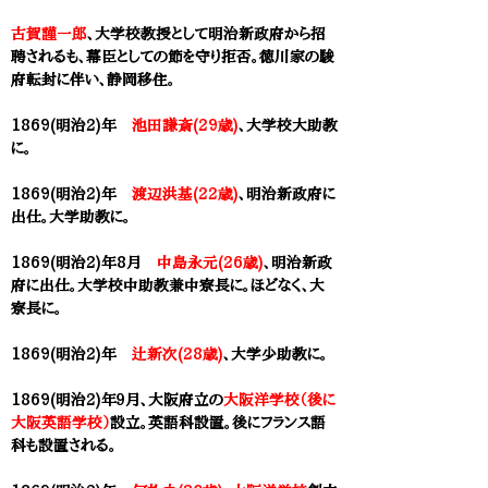
古賀謹一郎
、大学校教授として明治新政府から招
聘されるも、幕臣としての節を守り拒否。徳川家の駿
府転封に伴い、静岡移住。
1869(明治2)年
池田謙斎(29歳)
、
大学校
大助教
に。
1869(明治2)年
渡辺洪基(22歳)
、明治新政府に
出仕。
大学
助教に。
1869(明治2)年8月
中島永元(26歳)
、明治新政
府に出仕。
大学校
中助教兼中寮長に。ほどなく、大
寮長に。
1869(明治2)年
辻新次(28歳)
、
大学
少助教に。
1869(明治2)年９月、大阪府立の
大阪洋学校（後に
大阪英語学校）
設立。英語科設置。後にフランス語
科も設置される。