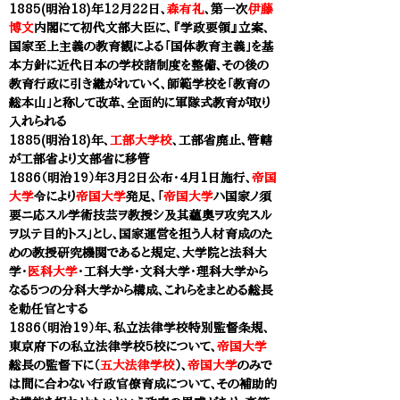
1885(明治18)年12月22日、
森有礼
、第一次
伊藤
博文
内閣にて初代文部大臣に、『学政要領』立案、
国家至上主義の教育観による
「国体教育主義」を基
本方針に近代日本の学校諸制度を整備、その後の
教育行政に引き継がれていく、
師範学校
を「教育の
総本山」と称して改革、全面的に軍隊式教育が取り
入れられる
1885(明治18)年、
工部大学校
、工部省廃止、管轄
が工部省より文部省に移管
1886（明治19）年3月2日公布・4月1日施行、
帝国
大学
令により
帝国大学
発足、「
帝国大学
ハ国家ノ須
要ニ応スル学術技芸ヲ教授シ及其蘊奥ヲ攻究スル
ヲ以テ目的トス」とし、国家運営を担う人材育成のた
めの教授研究機関であると規定、大学院と法科大
学・
医科大学
・工科大学・文科大学・理科大学から
なる5つの分科大学から構成、これらをまとめる総長
を勅任官とする
1886（明治19）年、私立法律学校特別監督条規、
東京府下の私立法律学校5校について、
帝国大学
総長の監督下に（
五大法律学校
）、
帝国大学
のみで
は間に合わない行政官僚育成について、その補助的