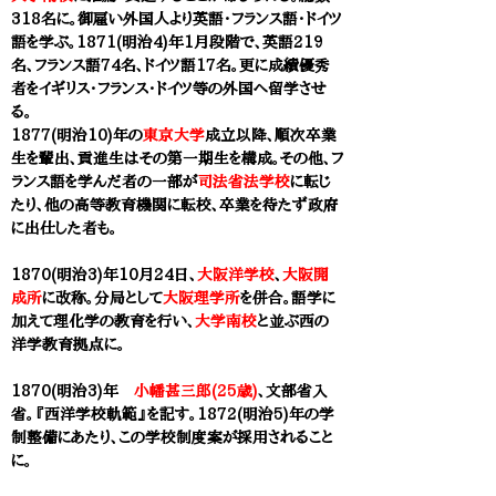
318名に。御雇い外国人より英語・フランス語・ドイツ
語を学ぶ。1871(明治4)年1月段階で、英語219
名、フランス語74名、ドイツ語17名。更に成績優秀
者をイギリス・フランス・ドイツ等の外国へ留学させ
る。
1877(明治10)年の
東京大学
成立以降、順次卒業
生を輩出、貢進生はその第一期生を構成。その他、
フ
ランス語を学んだ者の一部が
司法省法学校
に転じ
たり、他の高等教育機関に転校、卒業を待たず政府
に出仕した者も。
1870(明治3)年10月24日、
大阪洋学校
、
大阪開
成所
に改称。分局として
大阪理学所
を併合。語学に
加えて理化学の教育を行い、
大学南校
と並ぶ西の
洋学教育拠点に。
1870(明治3)年
小幡甚三郎(25歳)
、
文部省
入
省。『西洋学校軌範』を記す。1872(明治5)年の学
制整備にあたり、この学校制度案が採用されること
に。