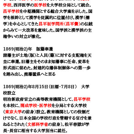
学校
、西洋医学の
医学校
を
大学校
分局として統合。
昌平学校
を中枢機関とする総合大学案を示した。国
学を根幹として漢学を従属的に位置付け。漢学（儒
学）を中心としてきた
昌平坂学問所（昌平黌）
の伝統
からみて一大改革を意味した。国学派と漢学派の主
権争いの対立が激化。
1869(明治2)年 版籍奉還
諸藩主が土地（版）と人民（籍）に対する支配権を天
皇に奉還。旧藩主をそのまま知藩事に任命、変革を
形式面に留めた。封建的な藩体制解体への第一歩
を踏み出し、廃藩置県へと至る
1869(明治2)年8月15日（旧暦・7月8日）
大学
校
設立
明治新政府官立の高等教育機関
として、
昌平学校
を本校に、
開成学校
・
医学校
を分局とする
大学校
（
東京大学
の前身）設立。教育機関としての役割だ
けでなく、日本全国の学校行政を管轄する官庁を兼
ねるとされた（
文部科学省
の前身）。松平春獄が学
長・長官に相当する大学別当に就任。