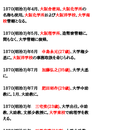
1870(明治3)年4月、
大阪舎密局
、
大阪化学所
の
名称も使用。
大阪化学所
および
大阪洋学校
、
大学南
校
管轄となる。
1870(明治3)年5月、
大阪理学所
、造幣寮
管轄
に。
間もなく、
大学
管轄に復帰。
1870(明治3)年6月
中島永元(27歳)
、
大学
権少
丞に。
大阪洋学校
の事務取扱を命じられる。
1870(明治3)年7月
加藤弘之(35歳)
、
大学
大丞
に。
1870(明治3)年7月
肥田昭作(29歳)
、
大学
中助
教に。1月、大助教に。
1870(明治3)年
三宅秀(23歳)
、
大学
出仕。中助
教、大助教、文部少教授に。
大学東校
で病理学を教
える。