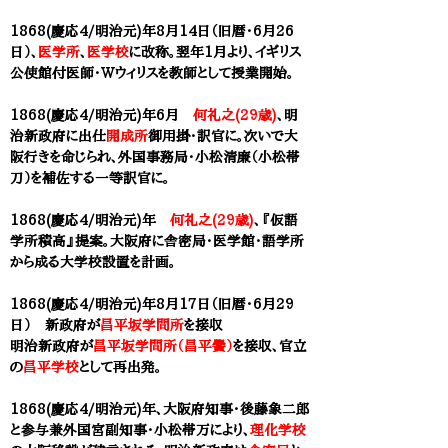
1868(慶応4/明治元)年8月14日（旧暦・6月26
日）、
医学所
、
医学校
に改称。翌年1月より、イギリス
公使館付医師・Wウィリスを教師として授業開始。
1868(慶応4/明治元)年6月
何礼之(29歳)
、明
治新政府に出仕
開成所
御用掛・訳官に。次いで大
阪行きを命じられ、外国事務局・小松清廉（小松帯
刀）を補佐する一等訳官に。
1868(慶応4/明治元)年
何礼之(29歳)
、『仮語
学所積高』提案。大阪府に舎密局・医学館・語学所
から成る大学校設置を計画。
1868(慶応4/明治元)年8月17日（旧暦・6月29
日） 新政府が
昌平坂学問所
を接収
明治新政府が
昌平坂学問所（昌平黌）
を接収、官立
の
昌平学校
として再出発。
1868(慶応4/明治元)年、大阪府知事・後藤象二郎
と参与兼外国宮副知事・小松帯万により、
理化学校