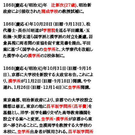
1868(慶応4/明治元)年
辻新次(27歳)
、明治新
政府により接収された
開成学校
の教授試補に。
1868（慶応4）年10月28日（旧暦・9月13日）、松
代藩士・長谷川昭道が
学習院
を巡る平田鐵胤・玉
松操・矢野玄道ら国学派と漢学派の対立を憂慮。岩
倉具視に両者間の妥協を促す意見書を提出。平田
案に基づく国学中心の
皇学所
と、大学寮代を改組し
た漢学中心の
漢学所
の2校体制に。​
1868(慶応4/明治元)年10月31日（旧暦・9月16
日）、京都に
大学校
を新設する太政官布告。これによ
り、
漢学所
が11月2日（旧暦・9月18日）開講。やや
遅れ、1月26日（旧暦・12月14日）に
皇学所
開講。
東京奠都、明治新政府により、京都での
大学校
設立
構想は修正。東京の地に
昌平坂学問所（昌平黌）
を
基盤とし、洋学・医学を織り交ぜた高等教育機関を
設立する案へと変更。
皇学所
・
漢学所
が京都から東
京へ移されることに。皇漢両学を教授する
大学校
の
本校に、
皇学所
出身者が採用される。
昌平坂学問所