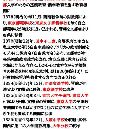
部
入学のための基礎教育・語学教育を施す教育機
関に
1878（明治9）年11月、
西南戦争時の財政難によ
り、
東京師範学校
と
東京女子師範学校
を除く官立
師範学校が廃校に追い込まれる、管轄を
文部省
より
府県に移管
1879(明治12)年、
田中不二麿
、高等教育の主力を
私立大学が担う自由主義的なアメリカの教育制度を
モデルに、教育令（自由教育令）公布、
文部省
が中
央集権的教育政策を改め、地方当局に教育行政を
大幅に与える内容に、しかしその寛容さから学校教
育の停滞を招く要因と批判、翌1880
(明治13)年
に
再度国家管理を強化する方向で改正される
1884(明治17)年12月、
司法省法学校
、管轄が
司
法省より
文部省
に移管、
東京法学校
に改称
1885(
明治18)年8月、
東京大学予備門
、
東京大学
付属より分離、
文部省
の管轄に、
東京大学
の予備教
育機関であるばかりでなく他の官立学校に入学すべ
き生徒も養成する機関に拡張
1885(明治18)年12月、
大阪中学校
を改組・拡張、
関西に第二の大学開設構想、
大学分校
に改称