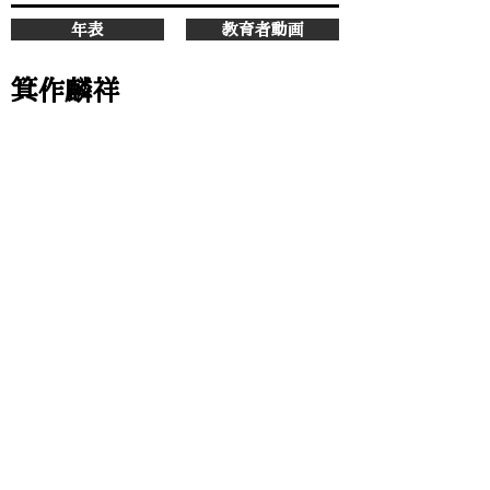
年表
教育者動画
箕作麟祥