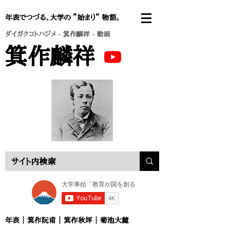
年表でつづる、大学の ”始まり” 物語。
ダイガクコトハジメ
-
箕作麟祥
- 動画
箕作麟祥
年表
｜
箕作阮甫
｜
箕作秋坪
｜
菊池大麓