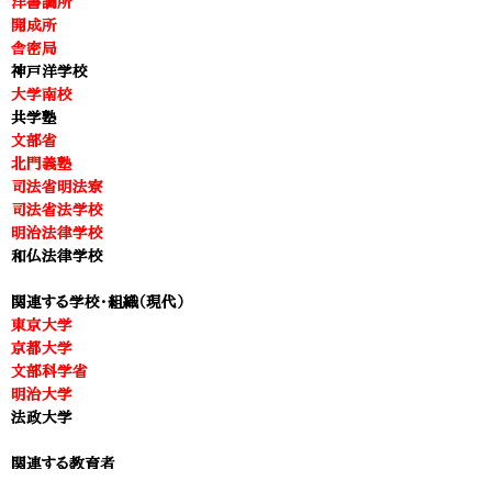
洋書調所
開成所
舎密局
神戸洋学校
大学南校
​共学塾
文部省
北門義塾
司法省明法寮
司法省法学校
明治法律学校
和仏法律学校
関連する学校・組織（現代）
東京大学
京都大学
文部科学省
明治大学
法政大学
関連する教育者
安積艮斎