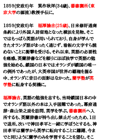
1859(安政6)年 箕作秋坪(34歳)、
蕃書調所
（
東
京大学
の源流）教授手伝に。
1859(安政6)年
福澤諭吉(25歳)
、日米修好通商
条約により外国人居留地となった横浜を見物。そこ
ではもっぱら英語が用いられており、自身が学んで
きたオランダ語がまったく通じず、看板の文字すら読
めないことに衝撃を受ける。それ以来、英語の必要性
を痛感。英蘭辞書などを頼りにほぼ独学で英語の勉
強を始める。鎖国の日本ではオランダが鎖国の唯一
の例外であったが、大英帝国が世界
の覇権を握る
中、オランダに昔日の面影はなかった。
蘭学塾
が
英
学塾
に転身する契機に。
福澤諭吉
、英語の勉強を志すも、当時鎖国日本の中
でオランダ語以外の本は入手困難であった。幕府通
辞・森山栄之助を訪問、英学を学ぶ。
蕃書調所
へ入
所するも、英蘭辞書が持ち出し禁止だったため、1日
で退所。次いで神田孝平と一緒に学ぼうとするも、神
田孝平は蘭学から英学に転向することに躊躇、今ま
でと同じように蘭学のみを学習することを望む。そこ