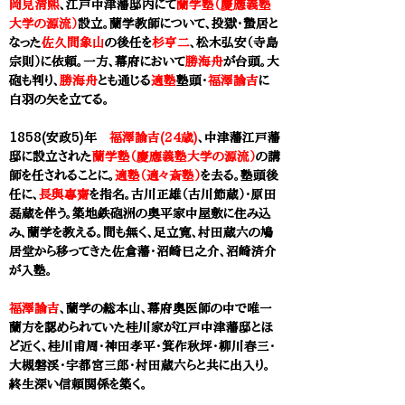
岡見清熙
、江戸中津藩邸内にて
蘭学塾（慶應義塾
大学の源流）
設立。蘭学教師について、投獄・蟄居と
なった
佐久間象山
の後任を
杉亨二
、松木弘安（寺島
宗則）に依頼。一方、幕府において
勝海舟
が台頭。大
砲も判り、
勝海舟
とも通じる
適塾
塾頭・
福澤諭吉
に
白羽の矢を立てる。
1858(安政5)年
福澤諭吉(24歳)
、
中津藩江戸藩
邸に設立された
蘭学塾（慶應義塾大学の源流）
の講
師を任されることに。
適塾（適々斎塾）
を去る。塾頭後
任に、
長與專齋
を指名。古川正雄（古川節蔵）・原田
磊蔵を伴う。築地鉄砲洲の奥平家中屋敷に住み込
み、蘭学を教える。間も無く、足立寛、村田蔵六の鳩
居堂から移ってきた佐倉藩・沼崎巳之介、沼崎済介
が入塾。
福澤諭吉
、蘭学の総本山、幕府奥医師の中で唯一
蘭方を認められていた桂川家が江戸中津藩邸とほ
ど近く、桂川甫周・神田孝平・
箕作秋坪
・柳川春三・
大槻磐渓・宇都宮三郎・村田蔵六らと共に出入り。
終生深い信頼関係を築く。