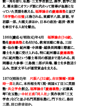
敷一角を借り、私塾・
三叉学舎
創立。漢学、数学に加
え、幕末期にオランダ語に代わって習得が急務とな
っていた英語を教える。
福澤諭吉
の
慶應義塾
と並び
「
洋学塾の双璧
」と称される。東郷平八郎、原敬、平
沼騏一郎、大槻文彦ほか、日本の政治・経済・教育
を牽引する人材を輩出。
1868(慶応4/明治元)年4月
福澤諭吉(34歳)
、
塾を
慶應義塾
と名付ける。教育活動に専念。三田
藩・仙台藩・紀州藩・中津藩・越後長岡藩と懇意に、
藩士を大量に受け入れる。特に紀州藩は
慶應義塾
内に紀州塾という藩士専用の部屋まで造られる。長
岡藩は大参事・三島億二郎が共鳴、藩士を多数送り
込み、笠原文平らが運営資金を支える。
1870(明治3)年
尺振八(32歳)
、
吉田賢輔
・
須藤
時一郎
と共に、本所相生町（現・両国４丁目）に英語
塾・
共立学舎
創立。
福澤諭吉
「
慶應義塾
」・近藤真
琴「攻玉塾」・
中村正直
「
同人社
」・
箕作秋坪
「
三叉
学舎
」などと並ぶ名門英語私塾に。門下生に、島田
三郎、田口卯吉ほか。