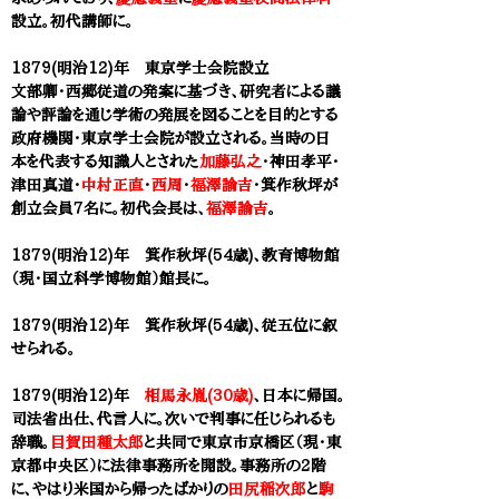
設立。初代講師に。
1879(明治12)年 東京学士会院設立
文部卿・西郷従道の発案に基づき、研究者による議
論や評論を通じ学術の発展を図ることを目的とする
政府機関
・
東京学士会院が設立される。当時の日
本を代表する知識人とされた
加藤弘之
・神田孝平・
津田真道・
中村正直
・
西周
・
福澤諭吉
・
箕作秋坪
が
創立会員7名に。初代会長は、
福澤諭吉
。
1879(明治12)年 箕作秋坪(54歳)、教育博物館
（現・国立科学博物館）館長に。
1879(明治12)年 箕作秋坪(54歳)、従五位に叙
せられる。
1879(明治12)年
相馬永胤(30歳)
、日本に帰国。
司法省出仕、代言人に。次いで判事に任じられるも
辞職。
目賀田種太郎
と共同で東京市京橋区（現・東
京都中央区）に法律事務所を開設。事務所の2階
に、やはり米国から帰ったばかりの
田尻稲次郎
と
駒