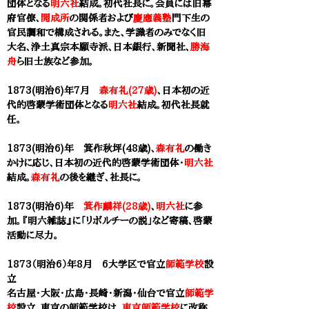
団体となる
明六社
結成。初代社長に。会員には旧幕
府官僚、
開成所
の関係者および
慶應義塾
門下生の
官民調和で構成される。また、学識者のみでなく旧
大名、浄土真宗本願寺派、日本銀行、新聞社、
勝海
舟
ら旧士族など参加。
1873(明治6)年7月
森有礼(27歳)
、日本初の近
代的啓蒙学術団体となる
明六社
結成。初代社長就
任。
1873(明治6)年
箕作秋坪(48歳)
、
森有礼
の働き
かけに応じ、日本初の近代的啓蒙学術団体・
明六社
結成。
森有礼
の後を継ぎ、社長に。
1873(明治6)年
箕作麟祥(28歳)
、
明六社
に参
加。『明六雑誌』に「リボルチーの説」など寄稿、啓蒙
活動に尽力。
1873（明治6）年8月 6大学区で官立
師範学校
設
立
名古屋・大阪・広島・長崎・新潟・仙台で官立
師範学
校
設立。東京の師範学校は、
東京師範学校
に改称。