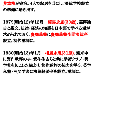
井重格
が寄宿。4人で起居を共にし、法律学校設立
の準備に動き出す。
1879(明治12)年12月
相馬永胤(30歳)
、
福澤諭
吉
と親交。法律・経済の知識を日本語で学べる場が
求められており、
慶應義塾
に
慶應義塾夜間法律科
設立。初代講師に。
1880(明治13)年1月
相馬永胤(31歳)
、渡米中
に
箕作秋坪
の子・箕作佳吉らと共に学術クラブ・興
学社を起こした縁より、
箕作秋坪
の協力を得る。英学
私塾・
三叉学舎
に法律経済科を設立。講師に。
1880(明治13)年
3月
相馬永胤(31歳)
、
日本法
律会社
を拡大改組。
東京大学法学部
卒業の法学徒
と
東京法学会
結成。その会員、高橋一勝・山下雄太
郎らが
東京攻法館
開設。
1880（明治13）年 代言人資格試験制度の厳格
化
日本最初の近代法として刑法・治罪法制定。代言人