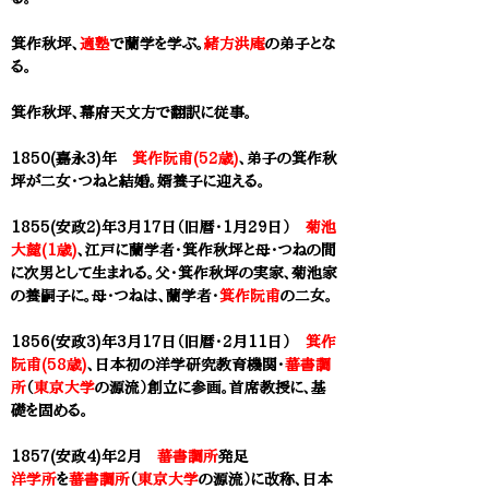
箕作秋坪、
適塾
で蘭学を学ぶ。
緒方洪庵
の弟子とな
る。
箕作秋坪、幕府
天文方
で翻訳に従事。
1850(嘉永3)年
箕作阮甫(52歳)
、弟子の
箕作秋
坪
が二女・つねと結婚。婿養子に迎える。
1855(安政2)年3月17日（旧暦・1月29日）
菊池
大麓(1歳)
、江戸に蘭学者・
箕作秋坪
と母・つねの間
に次男として生まれる。父・箕作秋坪の実家、菊池家
の養嗣子に。母・つねは、蘭学者・
箕作阮甫
の二女。
1856(安政3)年3月17日（旧暦・2月11日）
箕作
阮甫(58歳)
、日本初の洋学研究教育機関・
蕃書調
所
（
東京大学
の源流）創立に参画。首席教授に、基
礎を固める。
1857(安政4)年2月
蕃書調所
発足
洋学所
を
蕃書調所
（
東京大学
の源流）
に改称、日本