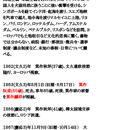
国人を犬猫同然に扱うことに強い衝撃を受ける。シ
ンガポールを経てインド洋・紅海を渡り、スエズ地峡
を汽車で越え、地中海を渡りマルセイユに上陸。リヨ
ン、パリ、ロンドン、ロッテルダム、ハーグ、アムステル
ダム、ベルリン、ペテルブルク、リスボンなどを訪問。ヨ
ーロッパでも土地取引など文化的差異に驚く。書物
では分からない、病院・銀行・郵便法・徴兵令・選挙
制度・議会制度など、未知の事柄・日常について調
べる。
1862(文久2)年 箕作秋坪(37歳)、文久遣欧使節
随行、ヨーロッパ視察。
1863(文久3)年8月1日（旧暦・6月17日）
箕作
阮甫(65歳)
、死去。享年65歳。死後、箕作家の家督
を
箕作麟祥
が相続。
1866(慶応2)年 箕作秋坪(41歳)、樺太国境交渉
の使節に。ロシア派遣。
1867(慶応3)年11月9日（旧暦・１０月14日） 大