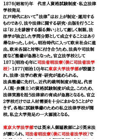
1876(昭和9)年 代言人資格試験制度・私立法律
学校発足
江戸時代において”法律”はお上が制定・運用する
ものであり、法や法律に関する研究・出版を行うこと
は「お上を誹謗する振る舞い」として厳しく制限、法
律学が独立した学問分野として成立することはあり
得なかった。しかし、明治時代に入って欧米社会に進
出。欧米各国と対等に付き合うため、法典や司法制
度など整備が急務となった。官立法学校として
1871(明治4)年に
司法省明法寮（後に司法省法学
校）
・1877(明治10)年に
東京大学法学部
が設置さ
れ、法律・法学の教育・研究が進められる。
法典整備に先行し、近代的裁判制度が発足。代言
人（現・弁護士）の資格試験制度が成立。このため、
法律実務を担う法律家の育成が急務となるも、官立
2学校だけでは人材需要を十分にまかなうことがで
きず。各地に試験準備のための私立法律学校が開
校。私立大学発足の一大源流となる。
東京大学法学部
では英米人御雇教師により英米法
が講じられ、
司法省明法寮（後に司法省法学校）
で