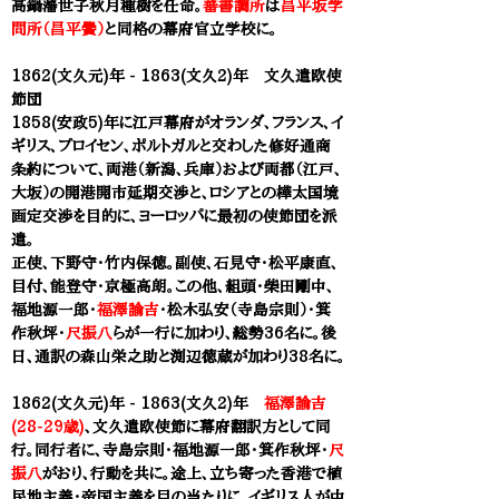
高鍋藩世子秋月種樹を任命。
蕃書調所
は
昌平坂学
問所（昌平黌）
と同格の幕府官立学校に。
1862(文久元)年 - 1863(文久2)年 文久遣欧使
節団
1858(安政5)年に江戸幕府がオランダ、フランス、イ
ギリス、プロイセン、ポルトガルと交わした修好通商
条約について、両港（新潟、兵庫）および両都（江戸、
大坂）の開港開市延期交渉と、ロシアとの樺太国境
画定交渉を目的に、ヨーロッパに最初の使節団を派
遣。
正使、下野守・竹内保徳。副使、石見守・松平康直、
目付、能登守・京極高朗。この他、組頭・柴田剛中、
福地源一郎・
福澤諭吉
・松木弘安（寺島宗則）・
箕
作秋坪
・
尺振八
らが一行に加わり、総勢36名に。後
日、通訳の森山栄之助と渕辺徳蔵が加わり38名に。
1862(文久元)年 - 1863(文久2)年
福澤諭吉
(28-29歳)
、文久遣欧使節に幕府翻訳方として同
行。同行者に、寺島宗則・福地源一郎・
箕作秋坪
・
尺
振八
がおり、行動を共に。途上、立ち寄った香港で植
民地主義・帝国主義を目の当たりに。イギリス人が中