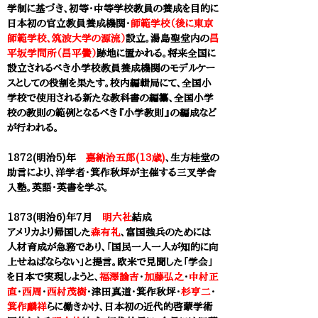
学制
に基づき、初等・中等学校教員の養成を目的に
日本初の官立教員養成機関
・
師範学校（後に東京
師範学校、筑波大学の源流）
設立。湯島聖堂内の
昌
平坂学問所（昌平黌）
跡地に置かれる。
将来全国に
設立されるべき小学校教員養成機関のモデルケー
スとしての役割を果たす。校内編輯局にて、全国小
学校で使用される新たな教科書の編纂、全国小学
校の教則の範例となるべき『小学教則』の編成など
が行われる。
1872(明治5)年
嘉納治五郎(13歳)
、生方桂堂の
助言により、洋学者・
箕作秋坪
が主催する
三叉学舎
入塾。英語・英書を学ぶ。
1873(明治6)年7月
明六社
結成
アメリカより帰国した
森有礼
、富国強兵のためには
人材育成が急務であり、「国民一人一人が知的に向
上せねばならない」と提言。欧米で見聞した「学会」
を日本で実現しようと、
福澤諭吉
・
加藤弘之
・
中村正
直
・
西周
・
西村茂樹
・津田真道・
箕作秋坪
・
杉亨二
・
箕作麟祥
らに働きかけ、日本初の近代的啓蒙学術