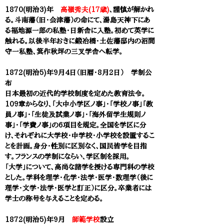
1870(明治3)年
高嶺秀夫(17歳)
、謹慎が解かれ
る。斗南藩（旧・会津藩）の命にて、湯島天神下にあ
る福地源一郎の私塾・日新舎に入塾。初めて英学に
触れる。以後半年おきに鍛冶橋・土佐藩邸内の沼間
守一私塾、
箕作秋坪
の
三叉学舎
へ転学。
1872(明治5)年9月4日（旧暦・8月2日） 学制公
布
日本最初の近代的学校制度を定めた教育法令。
109章からなり、「大中小学区ノ事」・「学校ノ事」「教
員ノ事」・「生徒及試業ノ事」・「海外留学生規則ノ
事」・「学費ノ事」の6項目を規定。全国を学区に分
け、それぞれに大学校・中学校・小学校を設置するこ
とを計画。身分・性別に区別なく、国民皆学を目指
す。フランスの学制にならい、学区制を採用。​
「大学」について、高尚な諸学を授ける専門科の学校
とした。学科を理学・化学・法学・医学・数理学（後に
理学・文学・法学・医学と訂正）に区分。卒業者には
学士の称号を与えることを定める。
1872(明治5)年9月
師範学校
設立