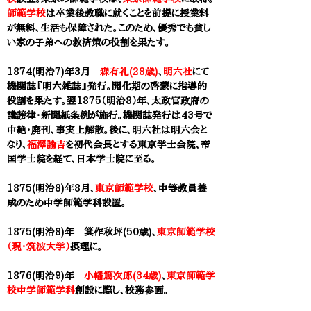
師範学校
は卒業後教職に就くことを前提に授業料
が無料、生活も保障された。このため、優秀でも貧し
い家の子弟への救済策の役割を果たす。
1874(明治7)年3月
森有礼(28歳)
、
明六社
にて
機関誌『明六雑誌』発行。開化期の啓蒙に指導的
役割を果たす。翌1875（明治8）年、太政官政府の
讒謗律・新聞紙条例が施行。機関誌発行は43号で
中絶・廃刊、事実上解散。後に、明六社は明六会と
なり、
福澤諭吉
を初代会長とする東京学士会院、帝
国学士院を経て、日本学士院に至る。
1875(明治8)年8月、
東京師範学校
、
中等教員養
成のため中学師範学科設置。
1875(明治8)年
箕作秋坪(50歳)
、
東京師範学校
（現・筑波大学）
摂理に。
1876(明治9)年
小幡篤次郎(34歳)
、
東京師範学
校中学師範学科
創設に際し、校務参画。