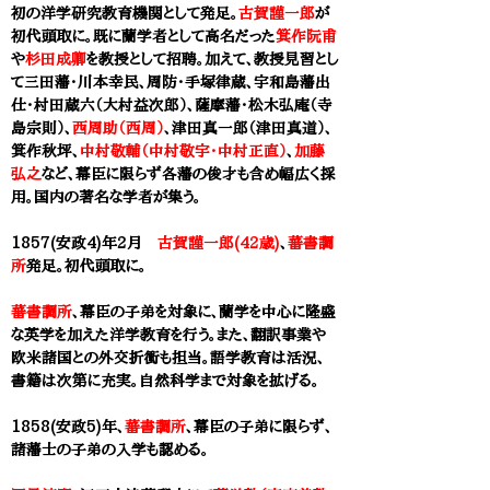
初の洋学研究教育機関として発足。
古賀謹一郎
が
初代頭取に。既に蘭学者として高名だった
箕作阮甫
や
杉田成卿
を教授として招聘。加えて、教授見習とし
て三田藩・川本幸民、周防・手塚律蔵、宇和島藩出
仕・村田蔵六（大村益次郎）、薩摩藩・松木弘庵（寺
島宗則）、
西周助（西周）
、津田真一郎（津田真道）、
箕作秋坪
、
中村敬輔（中村敬宇・中村正直）
、
加藤
弘之
など、幕臣に限らず各藩の俊才も含め幅広く採
用。国内の著名な学者が集う。
1857(安政4)年2月
古賀謹一郎(42歳)
、
蕃書調
所
発足。初代頭取に。
蕃書調所
、幕臣の子弟を対象に、蘭学を中心に隆盛
な英学を加えた洋学教育を行う。また、翻訳事業や
欧米諸国との外交折衝も担当。語学教育は活況、
書籍は次第に充実。自然科学まで対象を拡げる。
1858(安政5)年、
蕃書調所
、幕臣の子弟に限らず、
諸藩士の子弟の入学も認める。