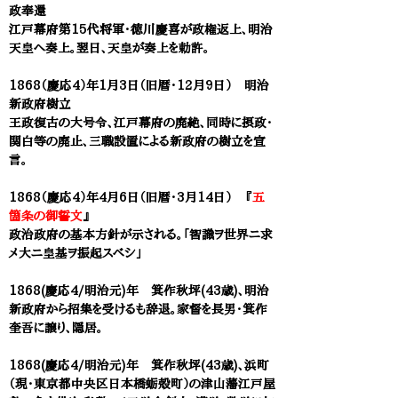
政奉還
江戸幕府第15代将軍・徳川慶喜が政権返上、明治
天皇へ奏上。翌日、天皇が奏上を勅許。
1868（慶応4）年1月3日（旧暦・12月9日） 明治
新政府樹立
王政復古の大号令、江戸幕府の廃絶、同時に摂政・
関白等の廃止、三職設置による新政府の樹立を宣
言。
1868（慶応4）年4月6日（旧暦・3月14日） 『
五
箇条の御誓文
』
政治政府の基本方針が示される。「智識ヲ世界ニ求
メ大ニ皇基ヲ振起スべシ」
1868(慶応4/明治元)年 箕作秋坪(43歳)、明治
新政府から招集を受けるも辞退。家督を長男・箕作
奎吾に譲り、隠居。
1868(慶応4/明治元)年 箕作秋坪(43歳)、浜町
（現・東京都中央区日本橋蛎殻町）の津山藩江戸屋