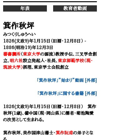
年表
教育者動画
箕作秋坪
みつくりしゅうへい
1826(文政9)年1月15日（旧暦・12月8日） -
1886(明治19)年12月3日
蕃書調所
（
東京大学
の源流）教授手伝、
三叉学舎
創
立、
明六社
設立発起人・社長、
東京師範学校（現・
筑波大学）
摂理、
東京学士会院
創立
「箕作秋坪」”始まり”動画 [外部
]
​「箕作秋坪」に関する書籍 [外部]
1826(文政9)年1月15日（旧暦・12月8日） 箕作
秋坪(1歳)、備中国（現・岡山県）に儒者・菊池陶愛
の次男として生まれる。
箕作秋坪、美作国津山藩士・
箕作阮甫
の弟子とな
る。