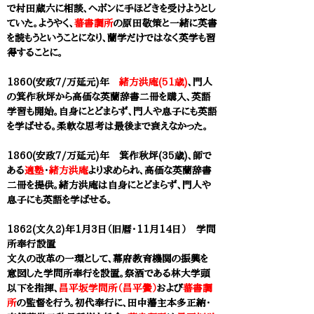
で村田蔵六に相談、ヘボンに手ほどきを受けようとし
ていた。ようやく、
蕃書調所
の原田敬策と一緒に英書
を読もうということになり、蘭学だけではなく英学も習
得することに。
1860(安政7/万延元)年
緒方洪庵(51歳)
、門人
の
箕作秋坪
から高価な英蘭辞書二冊を購入、英語
学習も開始。自身にとどまらず、門人や息子にも英語
を学ばせる。柔軟な思考は最後まで衰えなかった。
1860(安政7/万延元)年 箕作秋坪(35歳)、師で
ある
適塾
・
緒方洪庵
より求められ、高価な英蘭辞書
二冊を提供。緒方洪庵は自身にとどまらず、門人や
息子にも英語を学ばせる。
1862(文久2)年1月3日（旧暦・11月14日） 学問
所奉行設置
文久の改革の一環として、幕府教育機関の振興を
意図した学問所奉行を設置。祭酒である林大学頭
以下を指揮、
昌平坂学問所（昌平黌）
および
蕃書調
所
の監督を行う。初代奉行に、田中藩主本多正納・