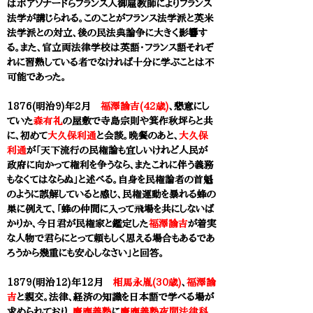
はボアソナードらフランス人御雇教師によりフランス
法学が講じられる。このことがフランス法学派と英米
法学派との対立、後の民法典論争に大きく影響す
る。また、官立両法律学校は英語・フランス語それぞ
れに習熟している者でなければ十分に学ぶことは不
可能であった。
1876(明治9)年2月
福澤諭吉(42歳)
、懇意にし
ていた
森有礼
の屋敷で寺島宗則や
箕作秋坪
らと共
に、初めて
大久保利通
と会談。晩餐のあと、
大久保
利通
が「天下流行の民権論も宜しいけれど人民が
政府に向かって権利を争うなら、またこれに伴う義務
もなくてはならぬ」と述べる。自身を民権論者の首魁
のように誤解していると感じ、民権運動を暴れる蜂の
巣に例えて、「蜂の仲間に入って飛場を共にしないば
かりか、今日君が民権家と鑑定した
福澤諭吉
が着実
な人物で君らにとって頼もしく思える場合もあるであ
ろうから幾重にも安心しなさい」と回答。
1879(明治12)年12月
相馬永胤(30歳)
、
福澤諭
吉
と親交。法律、経済の知識を日本語で学べる場が
求められており、
慶應義塾
に
慶應義塾夜間法律科