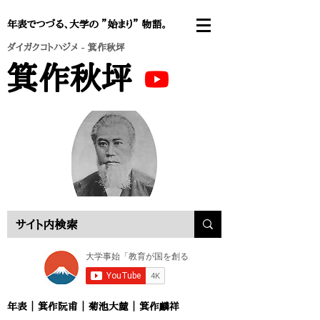
年表でつづる、大学の ”始まり” 物語。
ダイガクコトハジメ
- 箕作秋坪
箕作秋坪
年表
｜
箕作阮甫
｜
菊池大麓
｜
箕作麟祥