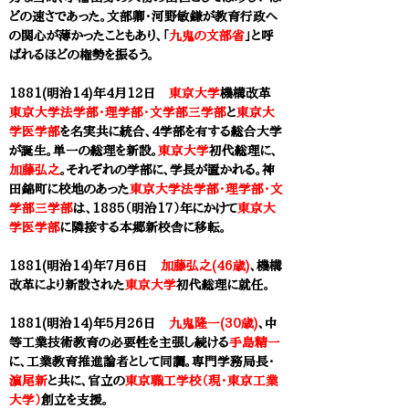
どの速さであった。文部卿・河野敏鎌が教育行政へ
の関心が薄かったこともあり、「
九鬼の文部省
」と呼
ばれるほどの権勢を振るう。
1881(明治14)年4月12日
東京大学
機構改革
東京大学法学部・理学部・文学部三学部
と
東京大
学医学部
を名実共に統合、4学部を有する総合大学
が誕生。単一の総理を新設。
東京大学
初代総理に、
加藤弘之
。それぞれの学部に、学長が置かれる。神
田錦町に校地のあった
東京大学法学部・理学部・文
学部三学部
は、1885（明治17）年にかけて
東京大
学医学部
に隣接する本郷新校舎に移転。
1881(明治14)年7月6日
加藤弘之(46歳)
、機構
改革により新設された
東京大学
初代総理に就任。
1881(明治14)年5月26日
九鬼隆一(30歳)
、中
等工業技術教育の必要性を主張し続ける
手島精一
に、工業教育推進論者として同調。専門学務局長・
濵尾新
と共に、官立の
東京職工学校（現・東京工業
大学）
創立を支援。