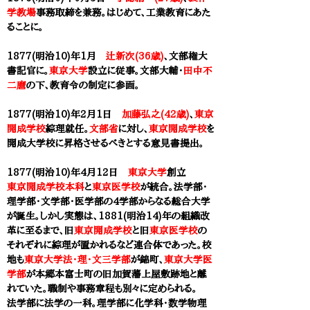
学教場
事務取締を兼務。はじめて、工業教育にあた
ることに。​
1877(明治10)年1月
辻新次(36歳)
、文部権大
書記官に。
東京大学
設立に従事。文部大輔・
田中不
二麿
の下、教育令の制定に参画。
1877(明治10)年2月1日
加藤弘之(42歳)
、
東京
開成学校
綜理就任。
文部省
に対し、
東京開成学校
を
開成大学校に昇格させるべきとする意見書提出。
1877(明治10)年4月12日
東京大学
創立
東京開成学校本科
と
東京医学校
が統合。法学部・
理学部・文学部・医学部の4学部からなる総合大学
が誕生。しかし実態は、1881(明治14)年の組織改
革に至るまで、旧
東京開成学校
と旧
東京医学校
の
それぞれに綜理が置かれるなど連合体であった。校
地も
東京大学法・理・文三学部
が
錦町、
東京大学医
学部
が本郷本富士町の旧加賀藩上屋敷跡地と離
れていた。職制や事務章程も別々に定められる。
法学部に法学の一科。理学部に化学科・数学物理