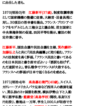
に出仕した者も。
1870(明治3)年
江藤新平(37歳)
、制度取調専務
として国家機構の整備に従事。大納言・岩倉具視に
対し、30項目の答申書を提出。フランス・プロシア・ロ
シアをモデルとした三権分立と議会制、君主国家と
中央集権体制の促進、四民平等を提示。憲法の制
定作業に着手
。
江藤新平
、国法会議や民法会議を主催、
箕作麟祥
・
加藤弘之
らと共に『民法典編纂』に取り組む。​フラン
スの法制度を高く評価。「フランス民法と書いてある
のを日本民法と書き直せばよい」・「誤訳も妨げず、
ただ速訳せよ」。普仏戦争でフランスが大敗するも、
フランスへの評価が日本で低くなるのを戒める。​
1871(明治4)年
高島嘉右衛門(40歳)
、スイス人
カドレー・アメリカ人バラ兄弟など西洋人の教師を雇
い、英仏独の3ヶ国語を教授。横浜伊勢山下と入船
町に語学私塾・
藍謝堂（高島学校）
開校。私財3万
円を投じ、敷地は一万坪、学生1,000人が収容でき