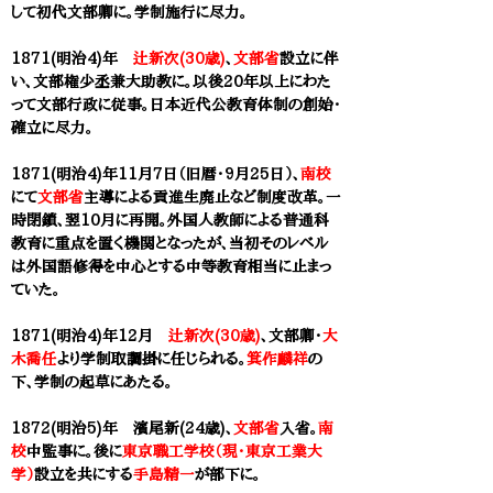
して
初代文部卿に。学制施行に尽力。
1871(明治4)年
辻新次(30歳)
、
文部省
設立に伴
い、文部権少丞兼大助教に。以後20年以上にわた
って文部行政に従事。日本近代公教育体制の創始・
確立に尽力。
1871(明治4)年11月7日（旧暦・9月25日）、
南校
にて
文部省
主導による貢進生廃止など制度改革。一
時閉鎖、翌10月に再開。外国人教師による普通科
教育に重点を置く機関となったが、当初そのレベル
は外国語修得を中心とする中等教育相当に止まっ
ていた。
1871(明治4)年12月
辻新次(30歳)
、文部卿・
大
木喬任
より学制取調掛に任じられる。
箕作麟祥
の
下、学制の起草にあたる。
1872(明治5)年 濱尾新(24歳)、
文部省
入省。
南
校
中監事に。後に
東京職工学校（現・東京工業大
学）
設立を共にする
手島精一
が部下に。