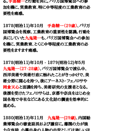
る。
手島精一
と行動を共に。パリ万国博覧会への参
加を機に、実業教育、特に中等程度の工業教育の必
要性を痛感。​
1878(明治11)年10月
手島精一（29歳）
、パリ万
国博覧会を視察、工業教育の重要性を認識。行動を
共にしていた
九鬼隆一
も、パリ万国博覧会への参加
を機に、実業教育、とくに中等程度の工業教育の必
要性をますます痛感。​
1878(明治11)年10月 - 1879(明治12)年5月
九鬼隆一（27-28歳）
、パリ万国博覧会で渡仏中、
西洋美術や美術行政に触れたことがきっかけで、美
術分野に関心を持つ。後にアーネスト・フェノロサや
岡倉天心
と面識を持ち、美術研究の支援者となる。
後援を受けたフェノロサらは、京都や奈良をはじめ全
国各地で寺社などにある文化財の調査を効率的に
進める。
1880(明治13)年11月
九鬼隆一(29歳)
、内国勧
業博覧会の審査副長および議官に。藩閥の力が強
力な当時、小藩出身の人物の出世としては珍しいほ