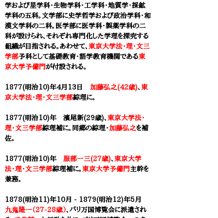
学および星学科・生物学科・工学科・地質学・採鉱
学科の五科。文学部に史学哲学および政治学科・和
漢文学科の二科。医学部に医学科・製薬学科の二
科が設けられ、それぞれ専門化した学理を探究する
組織が目指される。あわせて、
東京大学法・理・文三
学部
予科として基礎教育・語学教育機関である
東
京大学予備門
が付設される。
1877(明治10)年4月13日
加藤弘之(42歳)
、
東
京大学法・理・文三学部
綜理に。
1877(明治10)年
濱尾新(29歳)
、
東京大学法・
理・文三学部
綜理補に。同郷の綜理・
加藤弘之
を補
佐。
1877(明治10)年
服部一三(27歳)
、
東京大学
法・理・文三学部
綜理補に。
東京大学予備門
主幹を
兼務。
1878(明治11)年10月 - 1879(明治12)年5月
九鬼隆一（27-28歳）
、パリ万国博覧会に派遣され