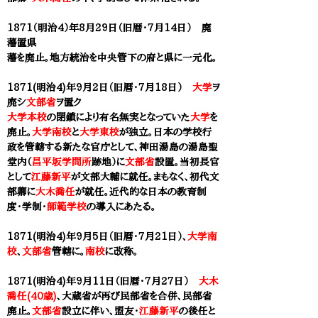
1871（明治4）年8月29日（旧暦・7月14日） 廃
藩置県
藩を廃止。地方統治を中央管下の府と県に一元化。
1871(明治4)年9月2日（旧暦・7月18日）
大学
ヲ
廃シ
文部省
ヲ置ク
大学本校
の閉鎖により有名無実となっていた
大学
を
廃止。
大学南校
と
大学東校
が独立。日本の学校行
政を管轄する新たな官庁として、神田湯島の湯島聖
堂内（
昌平坂学問所
跡地）に
文部省
設置。当初長官
として
江藤新平
が文部大輔に就任。まもなく、初代文
部卿に
大木喬任
が就任。近代的な日本の教育制
度・学制・
師範学校
の導入にあたる。
1871(明治4)年9月5日（旧暦・7月21日）、
大学南
校
、
文部省
管轄に。
南校
に改称。
1871(明治4)年
9月11日（旧暦・7月27日）
大木
喬任(40歳)
、大蔵省が再び民部省を合併、民部省
廃止。
文部省
設立に伴い、盟友・
江藤新平
の後任と