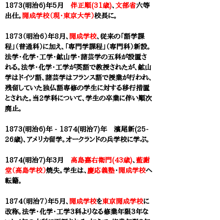
1873(明治6)年
5月
伴正順(31歳)
、
文部省
六等
出仕
。
開成学校（現・東京大学）
校長に。
1873（明治6）年8月、
開成学校
、従来の「語学課
程」（普通科）に加え、「専門学課程」（専門科）新設。
法学・化学・工学・鉱山学・諸芸学の五科が設置さ
れる。法学・化学・工学が英語で教授されたが、鉱山
学はドイツ語、諸芸学はフランス語で授業が行われ、
残留していた独仏語専修の学生に対する移行措置
とされた。当2学科について、学生の卒業に伴い順次
廃止。
1873(明治6)年 -
1874(明治7)年
濱尾新(25-
26歳)
、アメリカ留学。オークランドの兵学校に学ぶ。
1874(明治7)年
3月
高島嘉右衛門(43歳)
、
藍謝
堂（高島学校）
焼失。学生は、
慶応義塾
・
開成学校
へ
転籍。
1874（明治7）年5月、
開成学校
を
東京開成学校
に
改称。法学・化学・工学3科よりなる修業年限3年な