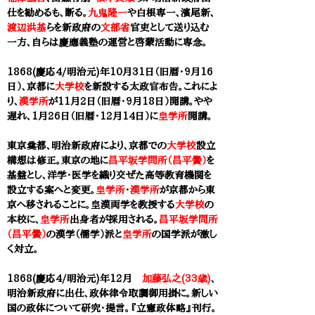
仕を勧めるも、断る。
九鬼隆一
や白根専一、
濱尾新
、
渡辺洪基
らを新政府の
文部省
官吏として送り込む
一方、自らは
慶應義塾
の運営と啓蒙活動に専念。
1868(慶応4/明治元)年10月31日（旧暦・9月16
日）、京都に
大学校
を新設する太政官布告。これによ
り、
漢学所
が11月2日（旧暦・9月18日）開講。やや
遅れ、1月26日（旧暦・12月14日）に
皇学所
開講。
東京奠都、明治新政府により、京都での
大学校
設立
構想は修正。東京の地に
昌平坂学問所（昌平黌）
を
基盤とし、洋学・医学を織り交ぜた高等教育機関を
設立する案へと変更。
皇学所
・
漢学所
が京都から東
京へ移されることに。皇漢両学を教授する
大学校
の
本校に、
皇学所
出身者が採用される。
昌平坂学問所
（昌平黌）
の漢学（儒学）派と
皇学所
の国学派が激し
く対立。
1868(慶応4/明治元)年12月
加藤弘之(33歳)
、
明治新政府に出仕、政体律令取調御用掛に。新しい
国の政体について研究・提言。『立憲政体略』刊行。