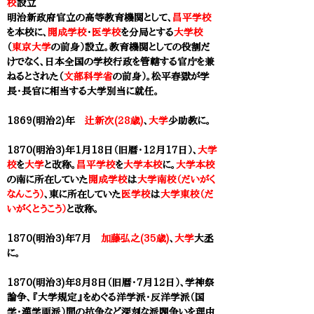
校
設立
明治新政府官立の高等教育機関
として、
昌平学校
を本校に、
開成学校
・
医学校
を分局とする
大学校
（
東京大学
の前身）設立。教育機関としての役割だ
けでなく、日本全国の学校行政を管轄する官庁を兼
ねるとされた（
文部科学省
の前身）。松平春獄が学
長・長官に相当する大学別当に就任。
1869(明治2)年
辻新次(28歳)
、
大学
少助教に。
1870(明治3)年1月18日（旧暦・12月17日）、
大学
校
を
大学
と改称。
昌平学校
を
大学本校
に。
大学本校
の南に所在していた
開成学校
は
大学南校（だいがく
なんこう）
、東に所在していた
医学校
は
大学東校（だ
いがくとうこう）
と改称。
1870(明治3)年7月
加藤弘之(35歳)
、
大学
大丞
に。
1870(明治3)年8月8日（旧暦・7月12日）、学神祭
論争、『大学規定』をめぐる洋学派・反洋学派（国
学・漢学両派）間の抗争など深刻な派閥争いを理由