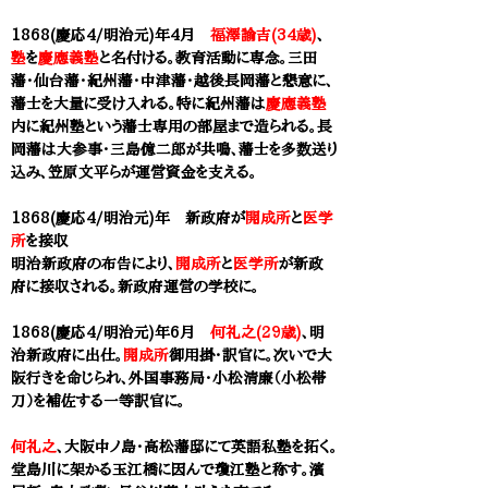
1868(慶応4/明治元)年4月
福澤諭吉(34歳)
、
塾
を
慶應義塾
と名付ける。教育活動に専念。三田
藩・仙台藩・紀州藩・中津藩・越後長岡藩と懇意に、
藩士を大量に受け入れる。特に紀州藩は
慶應義塾
内に紀州塾という藩士専用の部屋まで造られる。長
岡藩は大参事・三島億二郎が共鳴、藩士を多数送り
込み、笠原文平らが運営資金を支える。
1868(慶応4/明治元)年 新政府が
開成所
と
医学
所
を接収
明治新政府の布告により、
開成所
と
医学所
が新政
府に接収される。新政府運営の学校に。
1868(慶応4/明治元)年6月
何礼之(29歳)
、明
治新政府に出仕。
開成所
御用掛・訳官に。次いで大
阪行きを命じられ、外国事務局・小松清廉（小松帯
刀）を補佐する一等訳官に。
何礼之
、大阪中ノ島・高松藩邸にて英語私塾を拓く。
堂島川に架かる玉江橋に因んで瓊江塾と称す。
濱