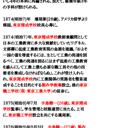
いし4年の本科に再編される。加えて、修業年限3年
の予科が設けられる。
1874(明治7)年 濱尾新(26歳)、アメリカ留学より
帰国。
東京開成学校
校長心得に。
1874（明治7）年、
東京開成学校
教師兼顧問として
日本の工業教育に多大な貢献をしていたワグネル、
文部卿に低度工業教育実現の急務を建議。「およそ
一国の富を増進するには、主として工業の発達を図
るべく、工業の発達を図るにはまず低度の工業教育
を盛んにして工業上最も必要な職工長その他の技
術者を養成しなければならぬ」。これが受け入れら
れ、
東京開成学校
内に工業関係の実務者を簡易速
成することを目的とする
製作学教場
設立。後の
東京
職工学校（現・東京工業大学）
の前身に。
1875(明治8)年7月
手島精一(26歳)
、
東京開成
学校
監事に。学生管理と校務運営に当たる。上司
に、
東京職工学校
設立を共にする
濱尾新
。
1876(明治9)年9月3日
手島精一(27歳)
、
製作