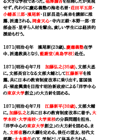
る大きな学校であった。
福澤諭吉
を招聘したが実現
せず。代わりに
慶応義塾
の海老名晋・
荘田平五郎
・
小幡甚三郎
・
濱尾新
・日原昌造ら高弟を講師に推
薦、派遣される。
岡倉天心
・寺内正毅・本野一郎・宮
部金吾・星亨ら人材を輩出。貧しい学生には経済的
援助も行う。
1871(明治4)年 濱尾新(23歳)、
慶應義塾
在学
中、派遣教員となり、
藍謝堂（高島学校）
赴任。
1871(明治4)年7月
加藤弘之(35歳)
、文部大丞
に。
文部長官となる文部大輔として
江藤新平
を推
薦。共に日本の教育制度改革に乗り出す。富国強
兵・殖産興業を目指す明治新政府による「
洋学中心
の
東京大学
創立」の大方針を固める。
1871(明治4)年7月
江藤新平(38歳)
、
文部大輔
に。
加藤弘之
と共に日本の教育制度改革に着手。
大
学本校
・
大学南校
・
大学東校
の分裂問題を担当、
「
洋学中心の
東京大学
創立」の大方針を固める。ま
た、
文部省
務の大綱を定める。後任の盟友、初代文
部卿・
大木喬任
の下、学制として体系化される。