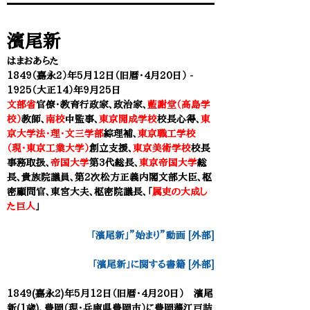
濱尾新
はまおあらた
1849（嘉永2）年5月12日（旧暦・4月20日） -
1925（大正14）年9月25日
文部省
官僚・教育行政家、政治家
、
藍謝堂（高島学
校）
教師、
南校
中監事
、
東京開成学校
校長心得、
東
京大学法・理・文三学部
綜理補、
東京職工学校
（現・東京工業大学）
創立支援、
東京美術学校
校長
事務取扱、
帝国大学
第3代総長、
東京帝国大学
総
長、貴族院議員、第2次松方正義内閣文部大臣、枢
密顧問官、東宮大夫、枢密院議長、
「
属吏の大成し
た巨人
」
「濱尾新」”始まり”動画 [外部]
「
濱尾新
」に関する書籍 [外部]
1849(嘉永2)年5月12日（旧暦・4月20日） 濱尾
新(1歳)、豊岡（現・兵庫県豊岡市）に豊岡藩江戸詰