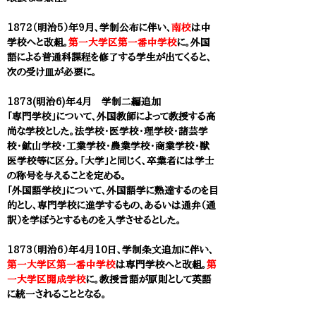
1872（明治5）年9月、学制公布に伴い、
南校
は中
学校へと改組。
第一大学区第一番中学校
に。外国
語による普通科課程を修了する学生が出てくると、
次の受け皿が必要に。
1873(明治6)年4月 学制二編追加
「専門学校」について、外国教師によって教授する高
尚な学校とした。法学校・医学校・理学校・諸芸学
校・鉱山学校・工業学校・農業学校・商業学校・獣
医学校等に区分。「大学」と同じく、卒業者には学士
の称号を与えることを定める。
「外国語学校」について、外国語学に熟達するのを目
的とし、専門学校に進学するもの、あるいは通弁（通
訳）を学ぼうとするものを入学させるとした。
1873（明治6）年4月10日、学制条文追加に伴い、
第一大学区第一番中学校
は
専門学校へと改組。
第
一大学区開成学校
に。教授言語が原則として英語
に統一されることとなる。