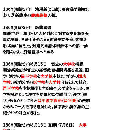
1869(明治2)年 濱尾新(21歳)、藩費遊学制度に
より、芝新銭座の
慶應義塾
入塾。
1869(明治2)年 版籍奉還
諸藩主が土地（版）と人民（籍）に対する支配権を天
皇に奉還。旧藩主をそのまま
知藩事に任命、変革を
形式面に留めた。封建的な藩体制解体への第一歩
を踏み出し、廃藩置県へと至る
1869(明治2)年6月15日 官立の
大学校
構想
明治新政府が官立の高等教育機関構想を通達。国
学・漢学の
昌平学校
を
大学校
本校に、洋学の
開成
学校
、西洋医学の
医学校
を
大学校
分局として統合。
昌平学校
を中枢機関とする総合大学案を示した。国
学を根幹として漢学を従属的に位置付け。漢学（儒
学）を中心としてきた
昌平坂学問所（昌平黌）
の伝統
からみて一大改革を意味した。国学派と漢学派の主
権争いの対立が激化。
1869(明治2)年8月15日（旧暦・7月8日）
大学