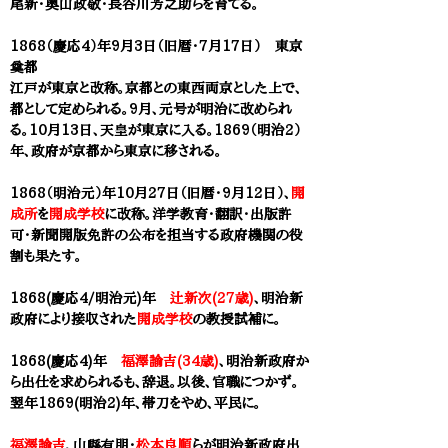
尾新
・奥山政敬・長谷川芳之助らを育てる。
1868（慶応4）年9月3日（旧暦・7月17日） 東京
奠都
江戸が東京と改称。京都との東西両京とした上で、
都として定められる。9月、元号が明治に改められ
る。10月13日、天皇が東京に入る。1869（明治2）
年、政府が京都から東京に移される。
1868（明治元）年10月27日（旧暦・9月12日）、
開
成所
を
開成学校
に改称。洋学教育・翻訳・出版許
可・新聞開版免許の公布を担当する政府機関の役
割も果たす。
1868(慶応4/明治元)年
辻新次(27歳)
、明治新
政府により接収された
開成学校
の教授試補に。
1868(慶応4)年
福澤諭吉(34歳)
、明治新政府か
ら出仕を求められるも、辞退。以後、官職につかず。
翌年1869(明治2)年、帯刀をやめ、平民に。
福澤諭吉
、山縣有朋・
松本良順
らが明治新政府出