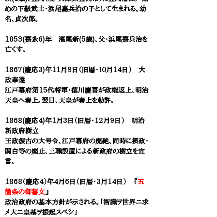
めの下級武士・浜尾嘉兵治の子として生まれる。幼
名、貞次郎。
1853(嘉永6)年 濱尾新(5歳)、父・浜尾嘉兵治を
亡くす。
1867(慶応3)年11月9日（旧暦・１０月14日） 大
政奉還
江戸幕府第15代将軍・徳川慶喜が政権返上、明治
天皇へ奏上。翌日、天皇が奏上を勅許。
1868(慶応4)年1月3日（旧暦・12月9日） 明治
新政府樹立
王政復古の大号令、江戸幕府の廃絶、同時に摂政・
関白等の廃止、三職設置による新政府の樹立を宣
言。
1868（慶応4）年4月6日（旧暦・3月14日） 『
五
箇条の御誓文
』
政治政府の基本方針が示される。「智識ヲ世界ニ求
メ大ニ皇基ヲ振起スべシ」