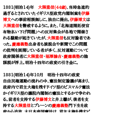
1881(明治14)年
大隈重信(44歳)
、当時急進的
過ぎるとされていたイギリス型政党内閣制案を
伊藤
博文
への事前相談無しに、独自に提出。
伊藤博文
は
大隈重信
を警戒するように。また、「北海道開拓使官
有物払い下げ問題」への反対集会が各地で開催さ
れる騒動が起きていたが、
大隈重信
も反対論者であ
った。
慶應義塾
出身者も演説会や新聞でこの問題
の批判を展開している者が多く、反対運動について
政府関係者に
大隈重信
・
福澤諭吉
・
慶應義塾
の陰
謀説が浮上。明治十四年の政変の引き金に。
1881(明治14)年10月
明治十四年の政変
自由民権運動の流れの中、憲法制定論議が高まり、
政府内で君主大権を残すドイツ型のビスマルク憲法
かイギリス型の議院内閣制の憲法とするかで争われ
る。前者を支持する
伊藤博文
と井上馨が、後者を支
持する
大隈重信
とブレーンの
慶應義塾
門下生を政
府から追放。大日本帝国憲法は、君主大権を残すビ
スマルク憲法を模範とすることが決まった。
政府から追い出され下野した
福澤諭吉
の
慶應義塾
門下生らは『時事新報』を立ち上げ。実業界へ進出