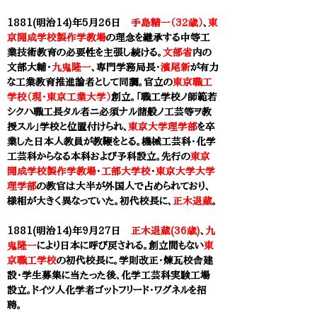
1881(明治14)年5月26日
手島精一（32歳）
、
東
京開成学校製作学教場
の理念を継承する中等工
業技術教育の必要性を主張し続ける。
文部省
内の
文部大輔・
九鬼隆一
、専門学務局長・
濱尾新
が有力
な工業教育推進論者として同調。官立の
東京職工
学校（現・東京工業大学）
創立。「職工学校ノ師範若
シクハ職工長タル者ニ必須ナル諸般ノ工芸等ヲ教
授スル」学校と位置付けられ、
東京大学理学部
を卒
業した日本人教員が教鞭をとる。機械工芸科・化学
工芸科からなる本科および予科設立。先行の
東京
開成学校製作学教場
・
工部大学校
・
東京大学大学
理学部
の教官は大半が外国人で占められており、
様相が大きく異なっていた。初代校長に、
正木退蔵
。
1881(明治14)年9月27日
正木退蔵(36歳)
、
九
鬼隆一
により日本に呼び戻される。創立間もない
東
京職工学校
の初代校長に。学則改正・煉瓦校舎建
設・学生募集に当たった後、化学工芸科実験工場
設立。ドイツ人化学者ゴットフリード・ワグネルを招
聘。