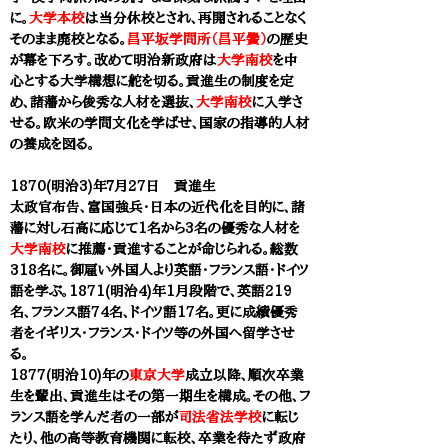
に。
大学本校
は当分休校とされ、再開されることなく
そのまま廃校となる。
昌平坂学問所（昌平黌）
の歴史
が幕を下ろす。改めて明治新政府は
大学南校
を中
心とする大学構想に舵を切る。貢進生の制度を定
め、諸藩から俊秀な人材を選抜、
大学南校
に入学さ
せる。欧米の学問文化を学ばせ、国家の指導的人材
の養成を図る。
1870(明治3)年７月27日
貢進生
太政官布告、富国強兵・日本の近代化を目的に、諸
藩に対し石高に応じて1名から3名の優秀な人材を
大学南校
に推薦・貢進することが命じられる。総数
318名に。御雇い外国人より英語・フランス語・ドイツ
語を学ぶ。1871(明治4)年1月段階で、英語219
名、フランス語74名、ドイツ語17名。更に成績優秀
者をイギリス・フランス・ドイツ等の外国へ留学させ
る。
1877(明治10)年の
東京大学
成立以降、順次卒業
生を輩出、貢進生はその第一期生を構成。その他、
フ
ランス語を学んだ者の一部が
司法省法学校
に転じ
たり、他の高等教育機関に転校、卒業を待たず政府