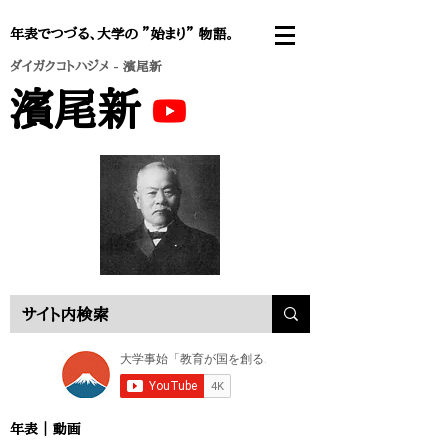
年表でつづる、大学の ”始まり” 物語。
ダイガクコトハジメ
- 濱尾新
濱尾新
年表 ｜
動画