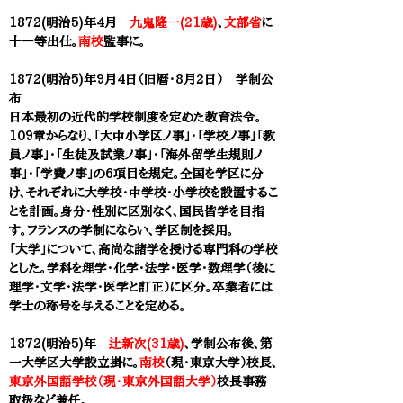
1872(明治5)年4月
九鬼隆一(21歳)
、
文部省
に
十一等出仕。
南校
監事に。
1872(明治5)年9月4日（旧暦・8月2日） 学制公
布
日本最初の近代的学校制度を定めた教育法令。
109章からなり、「大中小学区ノ事」・「学校ノ事」「教
員ノ事」・「生徒及試業ノ事」・「海外留学生規則ノ
事」・「学費ノ事」の6項目を規定。全国を学区に分
け、それぞれに大学校・中学校・小学校を設置するこ
とを計画。身分・性別に区別なく、国民皆学を目指
す。フランスの学制にならい、学区制を採用。​
「大学」について、高尚な諸学を授ける専門科の学校
とした。学科を理学・化学・法学・医学・数理学（後に
理学・文学・法学・医学と訂正）に区分。卒業者には
学士の称号を与えることを定める。
1872(明治5)年
辻新次(31歳)
、学制公布後、第
一大学区大学設立掛に。
南校
（
現・
東京大学
）校長、
東京外国語学校（現・東京外国語大学）
校長事務
取扱など兼任。