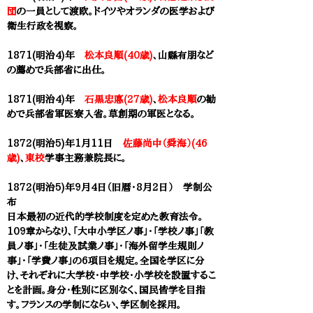
団
の一員として渡欧。ドイツやオランダの医学および
衛生行政を視察。
1871(明治4)年
松本良順(40歳)
、山縣有朋など
の薦めで兵部省に出仕。
1871(明治4)年
石黒忠悳(27歳)
、
松本良順
の勧
めで兵部省軍医寮入省。草創期の軍医となる。
1872(明治5)年1月11日
佐藤尚中（舜海）(46
歳)
、
東校
学事主務兼院長に。
1872(明治5)年9月4日（旧暦・8月2日） 学制公
布
日本最初の近代的学校制度を定めた教育法令。
109章からなり、「大中小学区ノ事」・「学校ノ事」「教
員ノ事」・「生徒及試業ノ事」・「海外留学生規則ノ
事」・「学費ノ事」の6項目を規定。全国を学区に分
け、それぞれに大学校・中学校・小学校を設置するこ
とを計画。身分・性別に区別なく、国民皆学を目指
す。フランスの学制にならい、学区制を採用。​