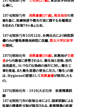
1874(明治7)年
三宅秀(27歳)
、
東京医学校
校長
心得に。
1874(明治7)年
長與專齋(37歳)
、
相良知安
の草
案を基に、医療制度や衛生行政に関する各種規定
を定めた『医制76ヶ条』公布。
1874(明治7)年10月12日、台湾出兵により病院設
備のみが蕃地事務局病院に改編、
第五大学区医学
校
閉校。
1875(明治8)年
長與專齋(38歳)
、医務局が
文部
省
から内務省に移管されると、衛生局と改称。初代
局長就任。コレラなど伝染病の流行に対し、衛生工
事を推進、また衛生思想の普及に尽力。「衛生」の語
は、Hygieneの訳語として
長與專齋
が採用したも
の。
1875(明治8)年 - 1916(大正5)年 医術開業試
験
1874(明治7)年の医制公布により、国家試験による
医師の開業許可制が採用される。新規開業の医師