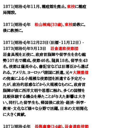
1871(明治4)年11月、種痘館を廃止。
東校
に種痘
局開設。
1871(明治4)年
松山棟庵(33歳)
、
東校
助教に。
後に教授に。
1871(明治4)年12月23日（旧暦・11月12日） -
1873(明治6)年9月13日
岩倉遣欧使節団
岩倉具視を正使に、政府首脳陣や留学生を含む総
勢107名で構成。使節46名、随員18名、留学生43
名。使節は薩長中心、書記官などは旧幕臣から選ば
れる。アメリカ、ヨーロッパ諸国に派遣。元々
大隈重信
の発案による小規模な使節団を派遣する予定だっ
たが、政治的思惑などから大規模なものに。政府首
脳陣が直に西洋文明や思想に触れ、多くの国情を
比較体験する機会を得たことが与えた影響は大き
い。同行した留学生も、帰国後に政治・経済・科学・
教育・文化など様々な分野で活躍。日本の文明開化
に大きく貢献。
1871(明治4)年
長與專齋(34歳)
、
岩倉遣欧使節