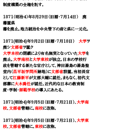
制度構築の全権を託す。
1871（明治4）年8月29日（旧暦・7月14日） 廃
藩置県
藩を廃止。地方統治を中央管下の府と県に一元化。
1871(明治4)年9月2日（旧暦・7月18日）
大学
ヲ
廃シ
文部省
ヲ置ク
大学本校
の閉鎖により有名無実となっていた
大学
を
廃止。
大学南校
と
大学東校
が独立。日本の学校行
政を管轄する新たな官庁として、神田湯島の湯島聖
堂内（
昌平坂学問所
跡地）に
文部省
設置。当初長官
として
江藤新平
が文部大輔に就任。まもなく、初代文
部卿に
大木喬任
が就任。近代的な日本の教育制
度・学制・
師範学校
の導入にあたる。
1871(明治4)年9月5日（旧暦・7月21日）、
大学南
校
、
文部省
管轄に。
南校
に改称。
1871(明治4)年9月5日（旧暦・7月21日）、
大学東
校
、
文部省
管轄に。
東校
に改称。