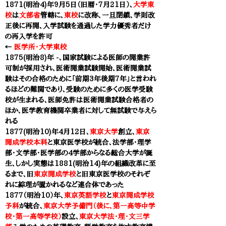
1871(明治4)年9月5日（旧暦・7月21日）、
大学東
校
は
文部省
管轄に、
東校
に改称、一旦閉鎖、学則改
正後に再開、入学試験を通過した学力優秀者だけ
の再入学を許可
←
医学所・大学東校
1875(明治8)年 -、
国家試験による医師の開業許
可制が採用され、
医術開業試験開始、
医術開業試
験はその合格のために「前期3年後期7年」と言われ
るほどの難関であり、受験のために多くの医学受験
校が生まれる、医師免許は医術開業試験合格者の
ほか、医学教育機関卒業者に対して無試験で与えら
れる
1877(明治10)年4月12日、
東京大学
創立、
東京
開成学校本科
と
東京医学校
が統合、法学部・理学
部・文学部・医学部の4学部からなる総合大学が誕
生、しかし実態は1881(明治14)年の組織改革に至
るまで、旧
東京開成学校
と旧
東京医学校
のそれぞ
れに綜理が置かれるなど連合体であった
1877（明治10）年、
東京英語学校
と
東京開成学校
予科
が統合、
東京大学予備門（後に、第一高等中学
校・第一高等学校）
設立、
東京大学法・理・文三学