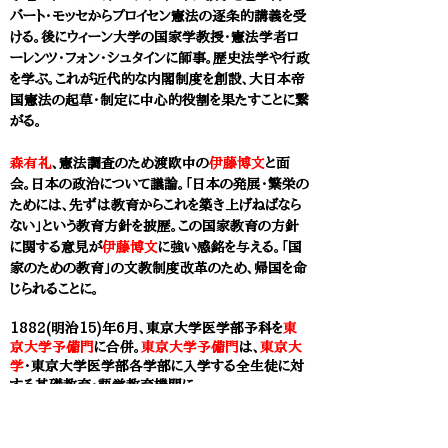
バート・モッセからプロイセン憲法の逐条的講義を受
ける。後にウィーン大学の国家学教授・憲法学者ロ
ーレンツ・フォン・シュタインに師事。歴史法学や行政
を学ぶ。これが近代的な内閣制度を創設、大日本帝
国憲法の起草・制定に中心的役割を果たすことに繋
がる。
森有礼
、憲法調査のため渡欧中の
伊藤博文
と面
会。日本の政治について議論。「日本の発展・繁栄の
ためには、先ずは教育からこれを築き上げねばなら
ない」という教育方針を披歴。この国家教育の方針
に関する意見が
伊藤博文
に強い感銘を与える。「国
家のための教育」の文教制度改革のため、帰国を命
じられることに。
1882(明治15)年6月、
東京大学医学部予科
を
東
京大学予備門
に合併。
東京大学予備門
は、
東京大
学
・
東京大学医学部
各学部に入学する全生徒に対
する基礎教育・語学教育機関に。
1883(明治16)年
長與專齋(46歳)
、内務卿・山
縣有朋と肌が合わず、衛生局の業務に支障をきた