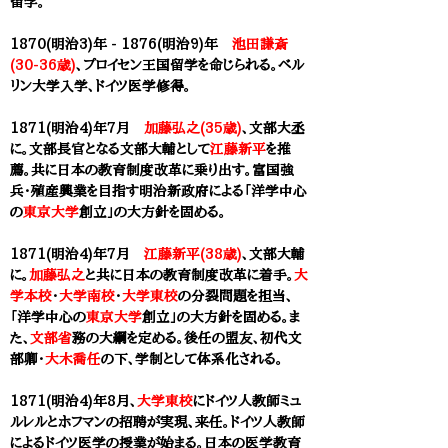
留学。
1870(明治3)年 -
1876(明治9)年
池田謙斎
(30-36歳)
、プロイセン王国留学を命じられる。ベル
リン大学入学、
ドイツ医学修得。
1871(明治4)年7月
加藤弘之(35歳)
、文部大丞
に。
文部長官となる文部大輔として
江藤新平
を推
薦。共に日本の教育制度改革に乗り出す。富国強
兵・殖産興業を目指す明治新政府による「
洋学中心
の
東京大学
創立」の大方針を固める。
1871(明治4)年7月
江藤新平(38歳)
、
文部大輔
に。
加藤弘之
と共に日本の教育制度改革に着手。
大
学本校
・
大学南校
・
大学東校
の分裂問題を担当、
「
洋学中心の
東京大学
創立」の大方針を固める。ま
た、
文部省
務の大綱を定める。後任の盟友、初代文
部卿・
大木喬任
の下、学制として体系化される。
1871(明治4)年8月、
大学東校
にドイツ人教師ミュ
ルレルとホフマンの招聘が実現、来任。ドイツ人教師
によるドイツ医学の授業が始まる。日本の医学教育