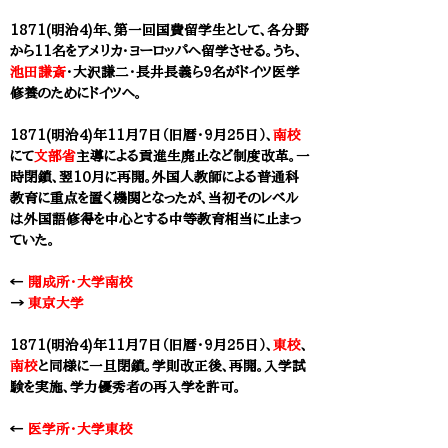
1871(明治4)年、第一回国費留学生として、各分野
から11名をアメリカ・ヨーロッパへ留学させる。うち、
池田謙斎
・大沢謙二・長井長義ら9名がドイツ医学
修養のためにドイツへ。
1871(明治4)年11月7日（旧暦・9月25日）、
南校
にて
文部省
主導による貢進生廃止など制度改革。一
時閉鎖、翌10月に再開。外国人教師による普通科
教育に重点を置く機関となったが、当初そのレベル
は外国語修得を中心とする中等教育相当に止まっ
ていた。
←
開成所・大学南校
​→
東京大学
1871(明治4)年11月7日（旧暦・9月25日）、
東校
、
南校
と同様に一旦閉鎖。学則改正後、再開。入学試
験を実施、学力優秀者の再入学を許可。
←
医学所・大学東校