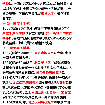
学校
に、全国を五区に分け、各区ごとに1校設置する
ことが定められ全国に7校の高等中学校が誕生
、全
国の高等中学校の卒業生が
帝国大学
へ進学する
制度に
​→
第一高等中学校
1
887(明治20)年９月、高等中学校令施行に伴い、
県立千葉医学校
は官立に移管
、
第一高等中学校医
学部
に
、各地で誘致運動が繰り広げられるも
熱心な
誘致活動により千葉への設置が決定
​→
千葉大学医学部
1897(明治30)年6月、
東京帝国大学
に改称
、東京
帝国大学医科大学に
1899(明治32)年3月、
北里柴三郎
、「伝染病研究
は衛生行政と表裏一体であるべき」との信念により、
研究所を内務省管轄に
、
国立伝染病研究所
に
1914(大正3)年10月、伝研騒動、政府が一切の相
談なく、
国立伝染病研究所
を内務省より
文部省
に移
管、
東京帝国大学医科大学
の下部組織にすると発
表、これに反発した
北里柴三郎
・
北島多一
・
志賀潔
らをはじめとする職員全員が一斉に辞表を提出
1916（大正5）年、
国立伝染病研究所
が
東京帝国