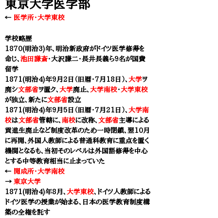
東京大学医学部
←
医学所・大学東校
学校略歴
1870(明治3)年、明治新政府がドイツ医学修得を
命じ、
池田謙斎
・大沢謙二・長井長義ら9名が国費
留学
1871(明治4)年9月2日（旧暦・7月18日）、
大学
ヲ
廃シ
文部省
ヲ置ク、
大学
廃止、
大学南校
・
大学東校
が独立、新たに
文部省
設立
1871(明治4)年9月5日（旧暦・7月21日）、
大学南
校
は
文部省
管轄に、
南校
に改称、
文部省
主導による
貢進生廃止など制度改革のため一時閉鎖、翌10月
に再開、外国人教師による普通科教育に重点を置く
機関となるも、当初そのレベルは外国語修得を中心
とする中等教育相当に止まっていた
←
開成所・大学南校
​→
東京大学
1871(明治4)年8月、
大学東校
、ドイツ人教師による
ドイツ医学の授業が始まる、日本の医学教育制度構
築の全権を託す