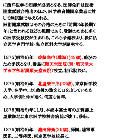
に西洋医学の知識が必須となる。医師免許は医術
開業試験合格者のほか、医学教育機関卒業者に対
して無試験で与えられる。
医術開業試験はその合格のために「前期3年後期7
年」と言われるほどの難関であり、受験のために多く
の医学受験校が生まれる。これら予備校より、後に私
立医学専門学校・私立医科大学が誕生する。
1875(明治8)年
佐藤尚中（舜海）(49歳)
、盛況の
ため手狭となり、湯島に
順天堂医院（現・順天堂大
学医学部附属順天堂医院）
設立。初代院長に。
1875(明治8)年
北里柴三郎(23歳)
、
東京医学校
入学。在学中、よく教授の論文に口を出していたた
め、大学側と仲が悪く、何度も留年。
1876(明治9)年11月、本郷本富士町の加賀藩上
屋敷跡地に東京医学校校舎病院が竣工。移転。
1876(明治9)年
池田謙斎(36歳)
、帰国。陸軍軍
医監、三等侍医、東京医学校校長に。​