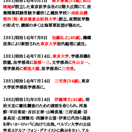
1881(明治14)年5月1日
高木兼寛(33歳)
、
松山
棟庵
が設立した東京医学会社の2階大広間にて、医
業開業試験受験予備校（乙種医学校）・
成医会講
習所（現・東京慈恵会医科大学）
創立。夜間医学塾
の形式で、講師の多くは海軍軍医団が務めた。
1881(明治14)年7月6日
加藤弘之(46歳)
、機構
改革により新設された
東京大学
初代総理に就任。
1881(明治14)年7月14日、
東京大学
、​学部長職を
設置。法学部長に
服部一三
、文学部長に
外山正一
、
理学部長に
菊池大麓
、
医学部
長に
三宅秀
。
1881(明治14)年7月14日
三宅秀(34歳)
、
東京
大学医学部医学部
長に。
1882(明治15)年3月14日
伊藤博文(42歳)
、明
治天皇に憲法調査のための渡欧を命じられ、河島
醇・平田東助・吉田正春・山崎直胤・三好退蔵・岩
倉具定・広橋賢光・西園寺公望・伊東巳代治ら随員
を伴いヨーロッパに向けて出発。ベルリン大学の公法
学者ルドルフ・フォン・グナイストに教示を乞い、アル