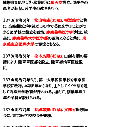
練塀町9番地（現・秋葉原）に
順天堂
設立。博愛舎の
患者が転院。医学生の教育を行う。
1873(明治6)年
松山棟庵(35歳)
、
福澤諭吉
と共
に、当時蘭医が主流だった中で英医を学ぶことがで
きる
医学校
の設立を画策。
慶應義塾医学所
創立、校
長に。
慶應義塾大学医学部
の源流になると共に、
東
京慈恵会医科大学
の源流ともなる。
1873(明治6)年
松本良順(42歳)
、山縣有朋の要
請により、陸軍軍医部を設立。陸軍初代軍医総監
に。
1874(明治7)年5月、
第一大学区医学校
を
東京医
学校
に改称。
本科5年からなり、主としてドイツ語を通
じて西洋医学教育が行われる。加えて、修業年限2
年の予科が設けられる。
1874(明治7)年
長與專齋(37歳)
、
文部省
医務局
長に。
東京医学校
校長を兼務。