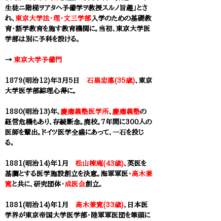
生徒ニ階梯ヲアタヘ予備学ヲ教授スルノ旨趣」とさ
れ、
東京大学法・理・文三学部
入学のための基礎教
育・語学教育を施す教育機関に。当初、
東京大学医
学部
は別に予科を設ける。
→
東京大学予備門
1879(明治12)年
3月5日
石黒忠悳(35歳)
、
東京
大学医学部
綜理心得に。
1880(明治13)年、
慶應義塾医学所
、
慶應義塾
の
経営危機もあり、存続断念。廃校。7年間に300人の
医師を輩出。ドイツ医学全盛にあって、一石を投じ
る。
1881(明治14)年1月
松山棟庵(43歳)
、英医を
基調とする医学施設創立を決意。海軍軍医・
高木兼
寛
と共に、研究団体・
成医会
創立。
1881(明治14)年1月
高木兼寛(33歳)
、日本医
学界が
東京帝国大学医学部
・陸軍軍医団を筆頭に