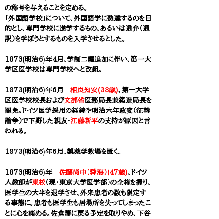
の称号を与えることを定める。
「外国語学校」について、外国語学に熟達するのを目
的とし、専門学校に進学するもの、あるいは通弁（通
訳）を学ぼうとするものを入学させるとした。
1873(明治6)年4月、学制二編追加に伴い、
第一大
学区医学校は専門学校へと改組。
1873(明治6)年6月
相良知安(38歳)
、
第一大学
区医学校
校長および
文部省
医務局長兼築造局長を
罷免。ドイツ医学採用の経緯や明治六年政変（征韓
論争）で下野した親友・
江藤新平
の支持が原因と言
われる。
1873(明治6)年6月、製薬学教場を置く。
1873(明治6)年
佐藤尚中（舜海）(47歳)
、ドイツ
人教師が
東校
（現・
東京大学医学部
）の全権を握り、
医学生の大半を退学させ、外来患者の数も限定す
る事態に。患者も医学生も居場所を失ってしまったこ
とに心を痛める。佐倉藩に戻る予定を取りやめ、下谷