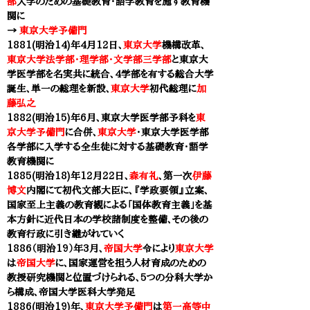
部
入学のための基礎教育・語学教育を施す教育機
関に
​→
東京大学予備門
1881(明治14)年4月12日、
東京大学
機構改革、
東京大学法学部・理学部・文学部三学部
と
東京大
学医学部
を名実共に統合、4学部を有する
総合大学
誕生、単一の総理を新設、
東京大学
初代総理に
加
藤弘之
1882(明治15)年6月、
東京大学医学部予科
を
東
京大学予備門
に合併、
東京大学
・
東京大学医学部
各学部に入学する全生徒に対する基礎教育・語学
教育機関に
1885(明治18)年12月22日、
森有礼
、第一次
伊藤
博文
内閣にて初代文部大臣に、『学政要領』立案、
国家至上主義の教育観による
「国体教育主義」を基
本方針に近代日本の学校諸制度を整備、その後の
教育行政に引き継がれていく
1886（明治19）年3月、
帝国大学
令により
東京大学
は
帝国大学
に、
国家運営を担う人材育成のための
教授研究機関と位置づけられる、5つの分科大学か
ら構成、帝国大学医科大学発足
1886(明治19)年、
東京大学予備門
は
第一高等中