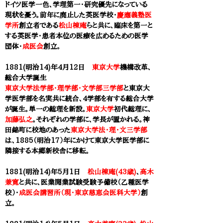
ドイツ医学一色、学理第一・研究優先になっている
現状を憂う。前年に廃止した英医学校・
慶應義塾医
学所
創立者である
松山棟庵
らと共に、臨床を第一と
する英医学・患者本位の医療を広めるための医学
団体・
成医会
創立。
1881(明治14)年4月12日
東京大学
機構改革、
総合大学誕生
東京大学法学部・理学部・文学部三学部
と
東京大
学医学部
を名実共に統合、4学部を有する総合大学
が誕生。単一の総理を新設。
東京大学
初代総理に、
加藤弘之
。それぞれの学部に、学長が置かれる。神
田錦町に校地のあった
東京大学法・理・文三学部
は、1885（明治17）年にかけて
東京大学医学部
に
隣接する本郷新校舎に移転。
1881(明治14)年5月1日
松山棟庵(43歳)
、
高木
兼寛
と共に、医業開業試験受験予備校（乙種医学
校）・
成医会講習所（現・東京慈恵会医科大学）
創
立。