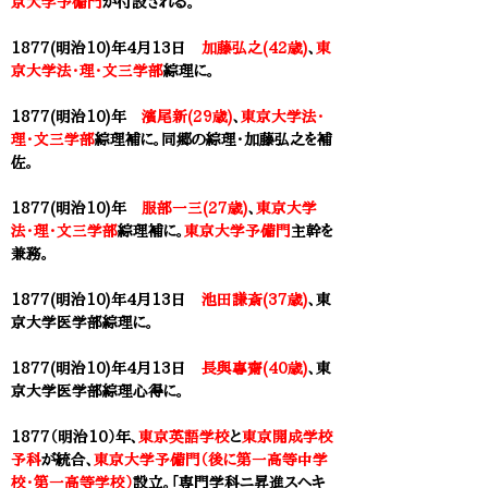
京大学予備門
が付設される。
1877(明治10)年4月13日
加藤弘之(42歳)
、
東
京大学法・理・文三学部
綜理に。
1877(明治10)年
濱尾新(29歳)
、
東京大学法・
理・文三学部
綜理補に。同郷の綜理・
加藤弘之
を補
佐。
1877(明治10)年
服部一三(27歳)
、
東京大学
法・理・文三学部
綜理補に。
東京大学予備門
主幹を
兼務。
1877(明治10)年4月13日
池田謙斎(37歳)
、
東
京大学医学部
綜理に。
1877(明治10)年4月13日
長與專齋(40歳)
、
東
京大学医学部
綜理心得に。
1877（明治10）年、
東京英語学校
と
東京開成学校
予科
が統合、
東京大学予備門（後に第一高等中学
校・第一高等学校）
設立。「専門学科ニ昇進スヘキ