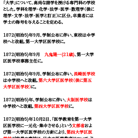
「大学」について、高尚な諸学を授ける専門科の学校
とした。学科を理学・化学・法学・医学・数理学（後に
理学・文学・法学・医学と訂正）に区分。卒業者には
学士の称号を与えることを定める。
1872(明治5)年9月、学制公布に伴い、東校は中学
校へと改組。第一大学区医学校に。​
1872(明治5)年
9月
九鬼隆一(21歳)
、
第一大学
区医学校
事務主任に。​
1872(明治5)年9月、学制公布に伴い、
長崎医学校
は中学校へと改組。
第六大学区医学校（後に第五
大学区医学校）
に。
1872(明治5)年、学制公布に伴い、
大阪医学校
は
中学校へと改組。
第四大学区医学校
に。
1872(明治5)年10月２日、「医学教育を
第一大学
区医学校
に一元化・集中させる」という
文部省
およ
び
第一大学区医学校
の方針により、
第四大学区医