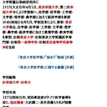
大学附置伝染病研究所
に
1919(大正8)年
4月1日
、
東京帝国大学
、
第二次
帝
国大学
令により学部制へ、
法学部・
医学部
・工学部・
文学部・理学部・農学部に加えて経済学部を新設
１９４９(昭和24)年5月、学制改革により、新制・
東京
大学
発足、法学部・医学部・工学部・文学部・理学
部・農学部・経済学部に加えて教養学部・教育学部
を新設、旧制
東京大学
・旧制東京大学附属医学専
門部・旧制
第一高等学校
・旧制
東京高等学校高等
科
を包括
「東京大学医学部」”始まり”動画 [外部]
「東京大学医学部」に関する書籍 [外部]
学校総称
旧帝国大学・旧帝大
学校年表
1870(明治3)年、明治新政府がドイツ医学修得を
命じ、
池田謙斎
・大沢謙二・長井長義ら9名が国費