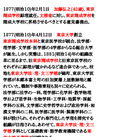
1877(明治10)年2月1日
加藤弘之(42歳)
、
東京
開成学校
綜理就任。
文部省
に対し、
東京開成学校
を
開成大学校に昇格させるべきとする意見書提出。
1877(明治10)年4月12日
東京大学
創立
東京開成学校本科
と
東京医学校
が統合。法学部・
理学部・文学部・医学部の4学部からなる総合大学
が誕生。しかし実態は、1881(明治14)年の組織改
革に至るまで、旧
東京開成学校
と旧東京医学校の
それぞれに綜理が置かれるなど連合体であった。校
地も
東京大学法・理・文三学部
が
錦町、
東京大学医
学部
が本郷本富士町の旧加賀藩上屋敷跡地と離
れていた。職制や事務章程も別々に定められる。
法学部に法学の一科。理学部に化学科・数学物理
学および星学科・生物学科・工学科・地質学・採鉱
学科の五科。文学部に史学哲学および政治学科・和
漢文学科の二科。医学部に医学科・製薬学科の二
科が設けられ、それぞれ専門化した学理を探究する
組織が目指される。あわせて、
東京大学法・理・文三
学部
予科として基礎教育・語学教育機関である
東