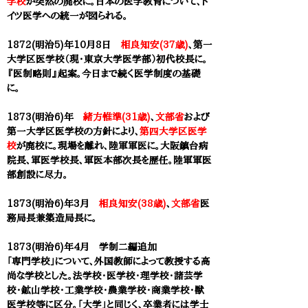
学校
が突然の廃校に。日本の医学教育について、ド
イツ医学への統一が図られる。
1872(明治5)年10月8日
相良知安(37歳)
、
第一
大学区医学校
（現・
東京大学医学部
）初代校長に。
『医制略則』起案。今日まで続く医学制度の基礎
に。
1873(明治6)年
緒方惟準(31歳)
、
文部省
および
第一大学区医学校
の方針により、
第四大学区医学
校
が
廃校に。現場を離れ、陸軍軍医に。大阪鎮台病
院長、軍医学校長、軍医本部次長を歴任。陸軍軍医
部創設に尽力。
1873(明治6)年3月
相良知安(38歳)
、
文部省
医
務局長兼築造局長に。
1873(明治6)年4月 学制二編追加
「専門学校」について、外国教師によって教授する高
尚な学校とした。法学校・医学校・理学校・諸芸学
校・鉱山学校・工業学校・農業学校・商業学校・獣
医学校等に区分。「大学」と同じく、卒業者には学士