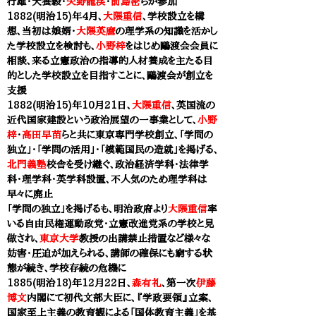
行雄・犬養毅・
矢野龍渓
・
前島密
らが参加
1882(明治15)年
4月、
大隈重信
、学校設立を構
想、当初は娘婿・
大隈英麿
の
理学系の知識を活かし
た学校設立を検討も、
小野梓
をはじめ
鷗渡会会員に
相談、来る立憲政治の指導的人材養成を主たる目
的とした学校設立を目指すことに、
鷗渡会が創立を
支援
1882(明治15)年10月21日、
大隈重信
、英国流の
近代国家建設という政治展望の一事業として、
小野
梓
・
高田早苗
らと共に東京専門学校創立、「学問の
独立」・「学問の活用」・「模範国民の造就」を掲げる、
北門義塾
校舎を受け継ぐ、政治経済学科・法律学
科・理学科・英学科設置、不人気のため理学科は
早々に廃止
「学問の独立」を掲げるも、明治政府より
大隈重信
率
いる自由民権運動政党・立憲改進党系の学校と見
做され、
東京大学
教授の出講禁止措置など様々な
妨害・圧迫が加えられる、講師の確保にも窮する状
態が続き、学校存続の危機に
1885(明治18)年12月22日、
森有礼
、第一次
伊藤
博文
内閣にて初代文部大臣に、『学政要領』立案、
国家至上主義の教育観による
「国体教育主義」を基