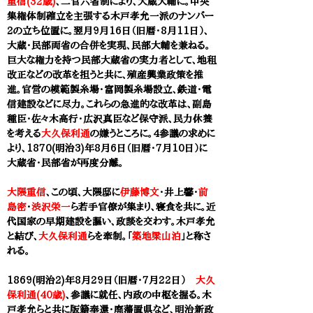
重信(32歳)
、二官六省制により、大蔵大輔に。中央
集権体制確立を主張する木戸孝允一派のナンバー
2の立ち位置に。翌月9月16日（旧暦・8月11日）、
大蔵・民部両省の合併を実現、民部大輔を兼ねる。
巨大な権力を持つ民部大蔵省の実力者として、地租
改正などの改革を担うと共に、殖産興業政策を推
進。官営の模範製糸場・富岡製糸場設立、鉄道・電
信建設などに尽力。これらの急進的な改革は、副島
種臣・佐々木高行・広沢真臣など保守派、民力休養
を考える
大久保利通
の嫌うところに。
4参議の求めに
より、
1870(明治3)年8月6日（旧暦・7月10日）に
大蔵省・民部省が再度分離。
大隈重信
、この頃、大隈邸に
伊藤博文
・井上馨・
前
島密
・
渋沢栄一
ら若手官僚が集まり、寝食を共に。近
代国家の早期建設を謳い、政談を交わす。木戸孝允
と結び、
大久保利通
らを牽制。「
築地梁山泊
」と称さ
れる。
1869(明治2)年8月29日（旧暦・7月22日）
大久
保利通(40歳)
、参議に就任、内政の中枢を握る。
木
戸孝允らと共に
版籍奉還・廃藩置県など、明治新政