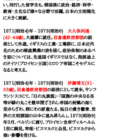
い。同行した留学生も、帰国後に政治・経済・科学・
教育・文化など様々な分野で活躍。日本の文明開化
に大きく貢献。
1871(明治4)年 -
1873(明治6)
大久保利通
(42-44歳)
、大蔵卿に就任。
岩倉遣欧使節団
の副
使として外遊。イギリスの工業・工場群に、日本近代
化のための殖産興業の姿を描く。
政治体制のあるべ
き姿については、先進国イギリスではなく、発展途上
のドイツ（プロイセン王国）とロシア帝国こそモデルに
なると考える。
1871(明治4)年 -
1873(明治6)
伊藤博文(31-
33歳)
、
岩倉遣欧使節団
の副使にとして渡米。サンフ
ランシスコにて、「日の丸演説」・「国旗の中央なる吾
等が緋の丸こそ最早閉ざされし帝国の封蝋の如く
見ゆらざれ、将にその原意たる、旭日の貴き徽章、世
界の文明諸国の只中に進み昇らん」。1873(明治6)
年3月、ベルリンに渡り、プロイセン皇帝ヴィルヘルム
1世に謁見。宰相・ビスマルクと会見、ビスマルクから
強い影響を受ける。