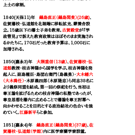
上士の家柄。
1840(天保11)年
鍋島直正（鍋島閑叟）(26歳)
、
佐賀藩校・弘道館を
北堀端に移転拡充、蒙養舎設
立。15歳以下の藩士子弟を教育。
古賀穀堂
が
『学
政管見』で訴えた教育政策はほぼそのまま実施され
るかたちに。170石だった教育予算は、1,000石に
加増される。
1850(嘉永3)年
大隈重信（13歳）
、
佐賀藩校・弘
道館
教授・枝吉神陽から国学を学ぶ。枝吉神陽を発
起人に、副島種臣・島団右衛門（島義勇）・
大木幡六
（大木喬任）
・木原義四郎（木原隆忠）ら同志38名に
より義祭同盟を結成。第一回の祭祀を行う。当初は
尊王論を拡げるための枝吉神陽の私塾であったが、
尊皇思想を藩内に広めることで藩論を尊王討幕へ
向かわせることを目的とする政治結社の色合いを強
めていく。
江藤新平
らと参加。
1851(嘉永4)年
鍋島直正（鍋島閑叟）(37歳)
、
佐
賀藩校・弘道館（学館）
内に医学寮蘭学寮設置。