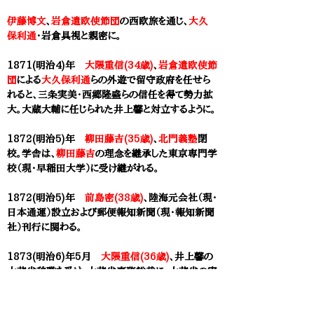
伊藤博文
、
岩倉遣欧使節団
の西欧旅を通じ、
大久
保利通
・岩倉具視と親密に。
1871(明治4)年
大隈重信(34歳)
、
岩倉遣欧使節
団
による
大久保利通
らの外遊で留守政府を任せら
れると、三条実美・西郷隆盛らの信任を得て勢力拡
大。大蔵大輔に任じられた井上馨と対立するように。
1872(明治5)年
柳田藤吉(35歳)
、
北門義塾
閉
校。学舎は、
柳田藤吉
の理念を継承した
東京専門学
校（現・早稲田大学）
に受け継がれる。
1872(明治5)年
前島密(38歳)
、陸海元会社（現・
日本通運）設立および
郵便報知新聞（現・報知新聞
社）刊行に関わる。
1873(明治6)年5月
大隈重信(36歳)
、井上馨の
大蔵省辞職を受け、大蔵省事務総裁に。大蔵省の実
権を握る。
岩倉遣欧使節団
から
大久保利通
が帰国
後も、実権を握り続ける。