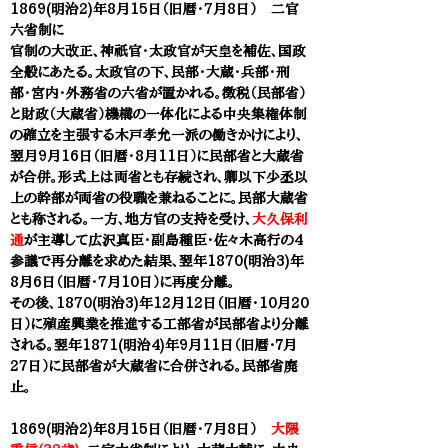
1869(明治2)年8月15日（旧暦・7月8日） 二官
六省制に
官制の大改正、神祇官・太政官が天皇を補佐、国政
全般にあたる。太政官の下、民部・大蔵・兵部・刑
部・宮内・外務省の六省が置かれる。徴税（民部省）
と財政（大蔵省）機構の一体化による中央集権体制
の確立を主張する木戸孝允一派の働きかけにより、
翌月9月16日（旧暦・8月11日）に民部省と大蔵省
が合併。形式上は両省とも存続され、卿以下少丞以
上の幹部が両省の役職を兼ねることに。
民部大蔵省
とも称される。
​一方、地方官の支持を受け、
大久保利
通
が主導して広沢真臣・副島種臣・佐々木高行の4
参議で再分離を求め
た結果、翌年1870(明治3)年
8月6日（旧暦・7月10日）に再度分離。
その後、1870(明治3)年12月12日（旧暦・10月20
日）に殖産興業を推進する工部省が民部省より分離
される。翌年1871(明治4)年9月11日（旧暦・７月
27日）に民部省が大蔵省に合併される。民部省廃
止。
1869(明治2)年8月15日（旧暦・7月8日）
大隈