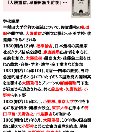
「大隈重信、早稲田誕生前夜」​ 早稲田大学の大学”始まり”物語 [前後編]
学校略歴
早稲田大学発祥の源流について、佐賀藩校の
弘道
館
や蘭学寮、
大隈重信
が創立に携わった
英学校・致
遠館に
あるとされる
1880(明治13)年、
福澤諭吉
、日本最初の実業家
社交クラブ結成を提唱、
慶應義塾
出身者を中心に、
交詢社創立
、
大隈重信
・鍋島直大・後藤象二郎をは
じめ華族・官僚・学者・地主・商工業者など参加
1881(明治14)年10月、明治十四年の政変、当時
急進的過ぎるとされていたイギリス型政党内閣制案
を主張する
大隈重信
とブレーンの
慶應義塾
門下生
が政府から追放される、共に
前島密
・
矢野龍渓
・
小
野梓
らも下野
1882(明治15)年2月、
小野梓
、
東京大学
学生を中
心に
政治結社・
鷗渡会設立、
東京大学
在学中の
高
田早苗
・
天野為之
・
市島謙吉
らが加わる
1882(明治15)年3月、
大隈重信
、10年後の国会開
設に備えて
小野梓
と共に立憲改進党を結成、尾崎