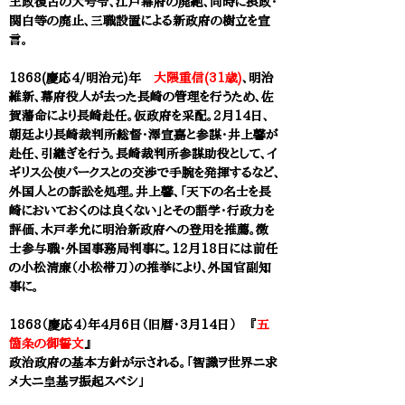
王政復古の大号令、江戸幕府の廃絶、同時に摂政・
関白等の廃止、三職設置による新政府の樹立を宣
言。
1868(慶応4/明治元)年
大隈重信(31歳)
、明治
維新、幕府役人が去った長崎の管理を行うため、佐
賀藩命により長崎赴任。仮政府を采配。2月14日、
朝廷より長崎裁判所総督・澤宣嘉と参謀・井上馨が
赴任、引継ぎを行う。長崎裁判所参謀助役として、イ
ギリス公使パークスとの交渉で手腕を発揮するなど、
外国人との訴訟を処理。井上馨、「天下の名士を長
崎においておくのは良くない」とその語学・行政力を
評価、木戸孝允に明治新政府への登用を推薦。徴
士参与職・外国事務局判事に。12月18日には前任
の小松清廉（小松帯刀）の推挙により、外国官副知
事に。
1868（慶応4）年4月6日（旧暦・3月14日） 『
五
箇条の御誓文
』
政治政府の基本方針が示される。「智識ヲ世界ニ求
メ大ニ皇基ヲ振起スべシ」