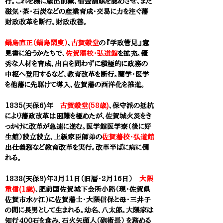
行。これを機に歳出削減、借金割賦を認めさせ、
また
磁気・茶・石炭などの産業育成・交易に力を注ぐ藩
財政改革を断行。財政改善。
鍋島直正（鍋島閑叟）
、
古賀穀堂
の
『学政管見』意
見書に沿うかたちで、
佐賀藩校・弘道館
を拡充。優
秀な人材を育成、出自を問わずに積極的に政務の
中枢へ登用するなど、教育改革を断行。蘭学・医学
を他藩に先駆けて導入、佐賀藩の西洋化を推進。
1835(天保6)年
古賀穀堂(58歳)
、保守派の抵抗
により藩政改革は困難を極めたが、佐賀城火災をき
っかけに改革が急速に進む。医学館医学寮（後に好
生館）設立設立、上級家臣師弟の
佐賀藩校・弘道館
出仕義務など教育改革を実行。改革半ばに病に倒
れる。
1838(天保9)年
3月11日（旧暦・
2月16日）
大隈
重信(1歳)
、肥前国佐賀城下会所小路（現・佐賀県
佐賀市水ヶ江）に佐賀藩士・大隈信保と母・三井子
の間に長男として生まれる。幼名、八太郎。大隈家は
知行400石を食み、石火矢頭人（砲術長） を務める