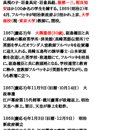
具視の子・岩倉具定・岩倉具経、
服部一三
、
相良知
安
ほか100余名の学生を擁する。1869（明治2）年
4月、フルベッキが明治新政府より招かれ上京、
大学
南校
（現・
東京大学
）教師に。閉校。
1867(慶応3)年
大隈重信(30歳)
、副島種臣と共
に長崎の幕府英学所・済美館（長崎英語伝習所）で
英語を学んだ
オランダ人宣教師フルベッキを佐賀藩
に迎え入れる。
長崎五島町の諌早藩士・山本家屋
敷を改造した英学校・
致遠館にて、フルベッキを校長
に。副島種臣と共に教頭格となる。学校運営と教育
に熱中、
宣教師フルベッキより英語を学びながら、自
らも教壇に立つ。
1867(慶応3)年11月9日（旧暦・１０月14日） 大
政奉還
江戸幕府第15代将軍・徳川慶喜が政権返上、明治
天皇へ奏上。翌日、天皇が奏上を勅許。
1868(慶応4)年1月3日（旧暦・12月9日） 明治
新政府樹立