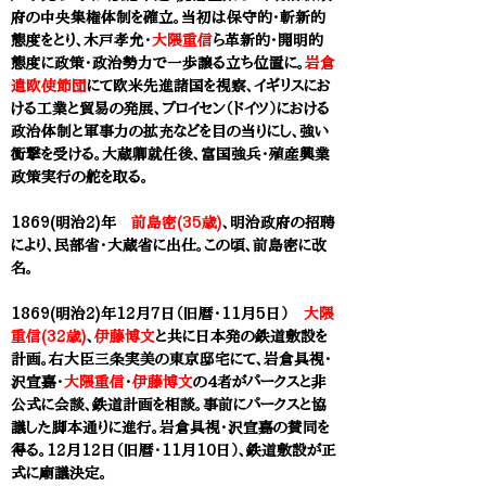
府の中央集権体制を確立。当初は保守的・斬新的
態度を
とり、
木戸孝允・
大隈重信
ら革新的・開明的
態度に政策・政治勢力で一歩譲る立ち位置に。
岩倉
遣欧使節団
にて欧米先進諸国を視察、イギリスにお
ける工業と貿易の発展、プロイセン（ドイツ）における
政治体制と軍事力の拡充などを目の当りにし、強い
衝撃を受ける。大蔵卿就任後、富国強兵・殖産興業
政策実行の舵を取る。
1869(明治2)年
前島密(35歳)
、明治政府の招聘
により、民部省・大蔵省に出仕。この頃、前島密に改
名。
1869(明治2)年12月7日（旧暦・11月5日）
大隈
重信(32歳)
、
伊藤博文
と共に日本発の鉄道敷設を
計画。右大臣三条実美の東京邸宅にて、岩倉具視・
沢宣嘉・
大隈重信
・
伊藤博文
の4者がパークスと非
公式に会談、鉄道計画を相談。事前にパークスと協
議した脚本通りに進行。岩倉具視・沢宣嘉の賛同を
得る。12月12日（旧暦・11月10日）、鉄道敷設が正
式に廟議決定。