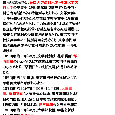
験）が定められる
、
帝国大学法科大学
・
帝国大学文
科大学
の卒業生に対し無試験で高等官（勅任官・
判任官）試補となる特権が与えられる、
文部大臣に
より特別認可された私立法律学校卒業生に受験資
格が与えられるとされ、
この特権を得られるか否かが
私立法律学校の経営・存続を左右する死活問題に、
高等文官試験の受験資格を得るため、
東京専門学
校法律学科
にて特別認可を受けるも、
東京専門学
校政治経済学科
は認可対象外として監督・干渉を
避ける
1890(明治23)年9月、文学科創設、花形講師・
坪
内逍遥
のシェイクスピア講義は
東京専門学校
独自
のものであり、「早稲田といえば文科」と言われるほ
どに
1892(明治25）年頃、
東京専門学校の別名として、
早稲田大学と呼ばれるように
1898(明治31)年6月30日-11月8日、
大隈重
信
、
板垣退助
らと憲政党を結成、薩長藩閥以外より
初の内閣総理大臣に、日本初の政党内閣を組閣し
「隈板内閣」と呼ばれる、
高田早苗
も文部省要職に
1900(明治33)年2月、大学部設置。学監を新設、