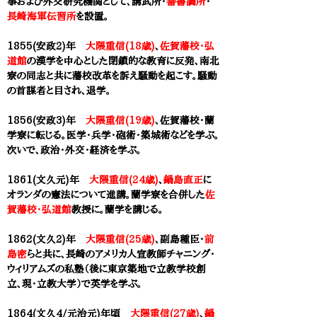
事および外交研究機関として、講武所・
蕃書調所
・
長崎海軍伝習所
を設置。
1855(安政2)年
大隈重信(18歳)
、
佐賀藩校・弘
道館
の漢学を中心とした閉鎖的な教育に反発、
南北
寮の同志と共に
藩校改革を訴え騒動を起こす。騒動
の首謀者と目され、退学。
1856(安政3)年
大隈重信(19歳)
、佐賀藩校・蘭
学寮に転じる。医学・兵学・砲術・築城術などを学ぶ。
次いで、政治・外交・経済を学ぶ。
1861(文久元)年
大隈重信(24歳)
、
鍋島直正
に
オランダの憲法について進講。蘭学寮を合併した
佐
賀藩校・弘道館
教授に。蘭学を講じる。
1862(文久2)年
大隈重信(25歳)
、副島種臣・
前
島密
らと共に、長崎のアメリカ人宣教師チャニング・
ウィリアムズの私塾（後に東京築地で立教学校創
立、現・立教大学）で英学を学ぶ。
1864(文久4/元治元)年頃
大隈重信(27歳)
、
鍋