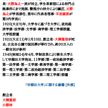
長・
天野為之
一派が対立、学生革新団による校門占
拠事件にまで発展、警視庁の仲介により鎮圧、
天野
為之
が学長辞任、翌年に代表者理事・
平沼淑郎
が
第3代学長に
1920(大正9)年
、
大学令に基づき大学に、政治経
済学部・法学部・文学部・商学部・理工学部設置、
大学院設置
1922(大正11)年1月10日、創立者・
大隈重信
が死
去、日比谷公園で国民葬が挙行され、約30万人の
一般市民が参列
1949(昭和24)年４月、学制改革により新生大学と
して早稲田大学発足、11学部（第一政治経済学部・
第一法学部・第一文学部・教育学部・第一商学部・
第一理工学部・第二政治経済学部・第二法学部・
第二文学部・第二商学部・第二理工学部）設置
「早稲田大学」に関する書籍 [外部]
創立者
大隈重信
小野梓