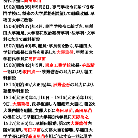
初代学監に
高田早苗
1902(明治35)年9月2日
、
専門学校令に基づき専
門学校に、将来の大学昇格を展望して組織改編、
早
稲田大学に改称
1904(明治37)年
4月
、
専門学校令に基づき、早稲
田大学発足、大学部に政治経済学科・法学科・文学
科に加えて商科新設
1907(明治40)年、総長・学長制を敷く、早稲田大
学初代総長に政界を引退した
大隈重信
、早稲田大
学初代学長に
高田早苗
1909(明治42)年9月、
東京工業学校
校長・
手島精
一
をはじめ
阪田貞一
・牧野啓吾の尽力により、
理工
科
創設
1912(明治45/大正元)年、
辰野金吾
の尽力により、
建築学科
創設
1914(大正3)年4月16日 - 1916(大正5)年10月
9日、
大隈重信
、政界復帰し内閣総理大臣に、第2次
大隈内閣を組閣、文部大臣に
高田早苗
、
高田早苗
の後任として早稲田大学第2代学長に
天野為之
1917(大正6)年、早稲田騒動、第2次
大隈重信
内
閣が瓦解し
高田早苗
も文部大臣を辞職、
早稲田大
学
学長に再び
高田早苗
を担ごうとする一派と現学