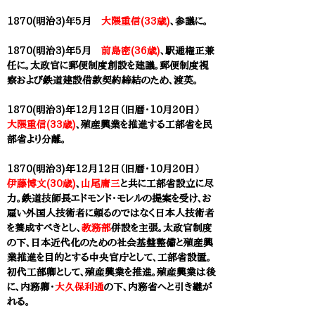
1870(明治3)年5月
大隈重信(33歳)
、参議に。
1870(明治3)年5月
前島密(36歳)
、駅逓権正兼
任に。太政官に郵便制度創設を建議。郵便制度視
察および鉄道建設借款契約締結のため、渡英。
1870(明治3)年12月12日（旧暦・10月20日）
大隈重信(33歳)
、殖産興業を推進する工部省を民
部省より分離。
1870(明治3)年12月12日（旧暦・10月20日）
伊藤博文(30歳)
、
山尾庸三
と共に工部省設立に尽
力。鉄道技師長エドモンド・モレルの提案を受け、お
雇い外国人技術者に頼るのではなく日本人技術者
を養成すべきとし、
教務部
併設を主張。太政官制度
の下、日本近代化のための社会基盤整備と殖産興
業推進を目的とする中央官庁として、工部省設置。​
初代工部卿として、殖産興業を推進。殖産興業は後
に、内務卿・
大久保利通
の下、内務省へと引き継が
れる。