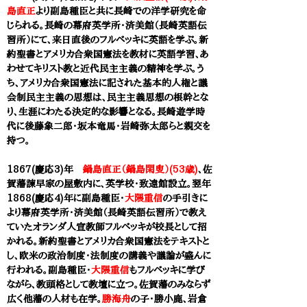
島直正
より副島種臣と共に長崎での洋学研究を命
じられる。
長崎の幕府英学所・済美館（長崎英語伝
習所）にて、来日直後のフルベッキ
に英語を学ぶ。
新
約聖書とアメリカ合衆国憲法を教材に英語学習、あ
わせてキリスト教と近代民主主義の精神を学ぶ。う
ち、アメリカ合衆国憲法に記された基本的人権と議
会制民主主義の思想は、民主主義思想の根幹とな
り、生涯にわたる決定的な影響となる。長崎遊学時
代に後藤象二郎・坂本竜馬・岩崎弥太郎らと親交を
持つ。
1867(慶応3)年
鍋島直正（鍋島閑叟）(53歳)
、佐
賀藩諫早家の屋敷内に、英学校・致遠館設立。翌年
1868(慶応4)年に
副島種臣・
大隈重信
の手引きに
より幕府英学所・済美館（長崎英語伝習所）で
教え
ていたオランダ人宣教師フルベッキが校長として招
かれる。新約聖書とアメリカ合衆国憲法をテキストと
し、欧米の政治制度・法制度の講義や議論が盛んに
行われる。副島種臣・
大隈重信
もフルベッキに学び
ながら、教頭格として教壇に立つ。佐賀藩のみならず
広く他藩の人材も在学。
勝海舟
の子・勝小鹿、岩倉