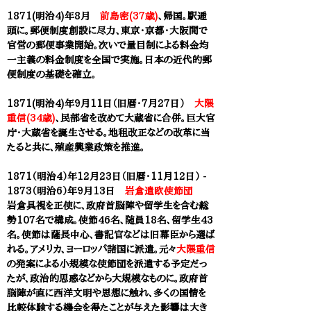
1871(明治4)年8月
前島密(37歳)
、帰国。駅逓
頭に。郵便制度創設に尽力、東京・京都・大阪間で
官営の郵便事業開始。次いで量目制による料金均
一主義の料金制度を全国で実施。日本の近代的郵
便制度の基礎を確立。
1871(明治4)年
9月11日（旧暦・
7月27日）
大隈
重信(34歳)
、民部省を改めて大蔵省に合併。巨大官
庁・大蔵省を誕生させる。地租改正などの改革に当
たると共に、殖産興業政策を推進。
1871（明治4）年12月23日（旧暦・11月12日） -
1873（明治6）年9月13日
岩倉遣欧使節団
岩倉具視を正使に、政府首脳陣や留学生を含む総
勢107名で構成。使節46名、随員18名、留学生43
名。使節は薩長中心、書記官などは旧幕臣から選ば
れる。アメリカ、ヨーロッパ諸国に派遣。元々
大隈重信
の発案による小規模な使節団を派遣する予定だっ
たが、政治的思惑などから大規模なものに。政府首
脳陣が直に西洋文明や思想に触れ、多くの国情を
比較体験する機会を得たことが与えた影響は大き