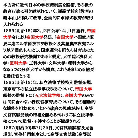
本方針に近代日本の学校諸制度を整備、その後の
教育行政に引き継がれていく、
師範学校
を「教育の
総本山」と称して改革、全面的に軍隊式教育が取り
入れられる
1886（明治19）年3月2日公布・4月1日施行、
帝国
大学
令により
帝国大学
発足、「
帝国大学
ハ国家ノ須
要ニ応スル学術技芸ヲ教授シ及其蘊奥ヲ攻究スル
ヲ以テ目的トス」とし、国家運営を担う人材育成のた
めの教授研究機関であると規定、大学院と法科大
学・
医科大学
・工科大学・文科大学・理科大学から
なる5つの分科大学から構成、これらをまとめる総長
を勅任官とする
1886（明治19）年、私立法律学校特別監督条規、
東京府下の私立法律学校5校について、
帝国大学
総長の監督下に（
五大法律学校
）、
帝国大学
のみで
は間に合わない行政官僚育成について、その補助的
な機能を担わせたいという政府の思惑があり、高等
文官試験受験の特権を認める代わりに私立法律学
校について監督・干渉することが構想される
1887(明治20)年7月25日、文官試験試補及見習
規則、官僚任用制度として高等文官試験（高等試