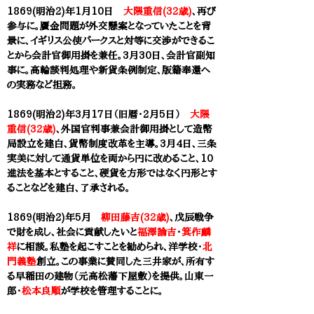
1869(明治2)年1月10日
大隈重信(32歳)
、再び
参与に。贋金問題が外交懸案となっていたことを背
景に、イギリス公使パークスと対等に交渉ができるこ
とから会計官御用掛を兼任。3月30日、会計官副知
事に。高輪談判処理や新貨条例制定、版籍奉還へ
の実務など担務。
1869(明治2)年3月17日（旧暦・2月5日）
大隈
重信(32歳)
、外国官判事兼会計御用掛として造幣
局設立を建白、貨幣制度改革を主導。3月4日、三条
実美に対して通貨単位を両から円に改めること、10
進法を基本とすること、硬貨を方形ではなく円形とす
ることなどを建白、了承される。
1869(明治2)年5月
柳田藤吉(32歳)
、戊辰戦争
で財を成し、社会に貢献したいと
福澤諭吉
・
箕作麟
祥
に相談。私塾を起こすことを勧められ、洋学校・
北
門義塾
創立。この事業に賛同した三井家が、所有す
る早稲田の建物（元高松藩下屋敷）を提供。山東一
郎・
松本良順
が学校を管理することに。​