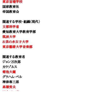
東京盲唖学校
国家教育社
帝国教育会
関連する学校・組織（現代）
文部科学省
愛知教育大学教育学部
筑波大学
お茶の水女子大学
東京藝術大学音楽部
関連する教育者
ジョン万次郎
カラゾルス
菊池大麓
グラハム・ベル
神津専三郎
高嶺秀夫
田中不二麿
辻新次
坪井玄道