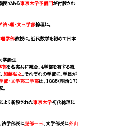
機関である
東京大学予備門
が付設され
学法・理・文三学部
綜理に。
学理学部
教授に。近代数学を初めて日本
大学誕生
学部
を名実共に統合、4学部を有する総
、
加藤弘之
。それぞれの学部に、学長が
学部・文学部三学部
は、1885（明治17）
転。
により新設された
東京大学
初代総理に
置。法学部長に
服部一三
、文学部長に
外山