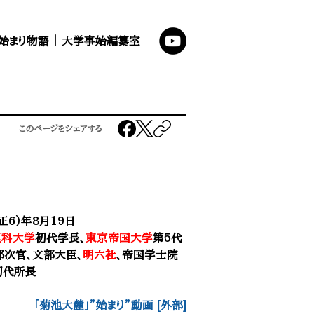
始まり物語
｜
大学事始編纂室
このページをシェアする
大正6）年8月19日
理科大学
初代学長、
東京帝国大学
第5代
部次官、文部大臣、
明六社
、
帝国学士院
初代所長
「菊池大麓」”始まり”動画 [外部]