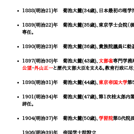
​1888(明治21)年 菊池大麓(34歳)、日本最初の理学
1889(明治22)年 菊池大麓(35歳)、東京学士会院
専任。
1890(明治23)年 菊池大麓(36歳)、貴族院議員に勅
1897(明治30)年 菊池大麓(43歳)、
文部省
専門学務
公望
・
外山正一
と歴代文部大臣を支える。教育行政に尽
1898(明治31)年
菊池大麓(44歳)、
東京帝国大学
第
1901(明治34)年 菊池大麓(47歳)、第1次桂太郎
辞任。
1904(明治37)年 菊池大麓(50歳)、
学習院
第8代院長
1906(明治39)年
帝国学士院設立