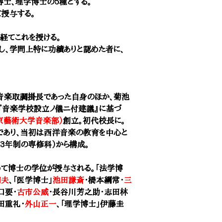
博士、理学博士の5種とする。
て授与する。
経てこれを授ける。
し、学問上特に功績ありと認めた者に、
音楽取調掛長であった自身のほか、
菊池
『音楽学校設立ノ儀ニ付建議』に基づ
京藝術大学音楽部）
創立。初代校長に。
であり、当初は西洋音楽の教育を中心と
3年制の専修科）から構成。
初めて博士の学位が授与される。「法学博
和夫
、「医学博士」
池田謙斎
・橋本綱常・
三
口要・
古市公威
・長谷川芳之助・志田林
田重礼・
外山正一
、
「
理学博士」伊藤圭