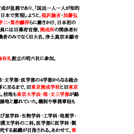
育成が急務であり、「国民一人一人が知的
を日本で実現しようと、
福沢諭吉
・
加藤弘
亨二
・
箕作麟祥
らに働きかけ、日本初の
会員には旧幕府官僚、
開成所
の関係者お
識者のみでなく旧大名、浄土真宗本願寺
森有礼
創立の明六社に参加。
部・文学部・医学部の4学部からなる総合
革に至るまで、旧
東京開成学校
と旧
東京
。校地も
東京大学法・理・文三学部
が
錦
跡地と離れていた。職制や事務章程も
び星学科・生物学科・工学科・地質学・
和漢文学科の二科。医学部に医学科・製
究する組織が目指される。あわせて、
東