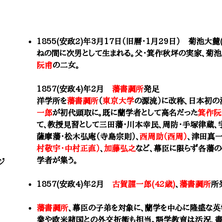
1855(安政2)年3月17日（旧暦・1月29日） 菊池大麓
ねの間に次男として生まれる。父・箕作秋坪の実家、菊池
阮甫
の二女。
1857(安政4)年2月
藩書調所
発足
洋学所を
藩書調所
（
東京大学
の源流）に改称、日本初の
一郎
が初代頭取に。既に蘭学者として高名だった
箕作阮
て、教授見習として三田藩・川本幸民、周防・手塚律蔵、
薩摩藩・松木弘庵（寺島宗則）、
西周助（西周）
、津田真一
村敬宇・中村正直）
、
加藤弘之
など、幕臣に限らず各藩
学者が集う。
ジ
1857(安政4)年2月
古賀謹一郎(42歳)
、
藩書調所
所
藩書調所
、幕臣の子弟を対象に、蘭学を中心に隆盛な英
業や欧米諸国との外交折衝も担当。語学教育は活況、