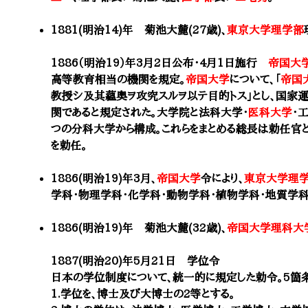
1881(明治14)年
菊池大麓(27歳)
、
東京大学理学部
1886（明治19）年3月2日公布・4月1日施行
帝国大
高等教育相当の機関を規定。
帝国大学
について、「
帝国
教授シ及其蘊奥ヲ攻究スルヲ以テ目的トス」とし、国家
関であると規定された。大学院と法科大学・
医科大学
・
つの分科大学から構成。これらをまとめる総長は勅任官と
を勅任。
1886(明治19)年3月、
帝国大学
令により、
東京大学理
学科・物理学科・化学科・動物学科・植物学科・地質学科
1886(明治19)年 菊池大麓(32歳)、
帝国大学理科大
1887(明治20)年5月21日 学位令
日本の学位制度について、統一的に規定した勅令。5箇条
1.学位を、博士及び大博士の2等とする。