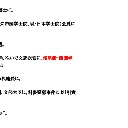
博士に。
（後に帝国学士院、現・日本学士院）会員に
選。
局、次いで文部次官に。
濱尾新
・
西園寺
力。
5代総長に。
内閣、文部大臣に。科書疑獄事件により引責
に。