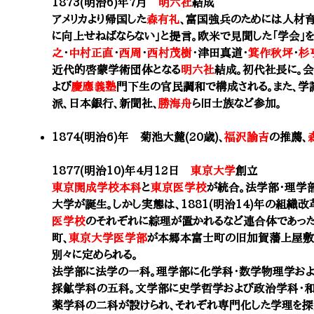
1873(明治6)年7月
明六社
結成
アメリカより帰国した
森有礼
、富国強兵のためには人材
に向上せねばならない」と提言。欧米で見聞した「学会」
之
・
中村正直
・
西周
・
西村茂樹
・津田真道・
箕作秋坪
・
杉
近代的啓蒙学術団体となる
明六社
結成。初代社長に。
よび
慶應義塾
門下生の官民調和で構成される。また、学
派、日本銀行、新聞社、
勝海舟
ら旧士族など参加。
1874(明治6)年
菊池大麓(20歳)
、
福沢諭吉
の推薦、
1877(明治10)年4月12日
東京大学
創立
東京開成学校本科
と
東京医学校
が統合。法学部・理学
大学が誕生。しかし実態は、1881(明治14)年の組織改
医学校
のそれぞれに綜理が置かれるなど連合体であった
町、
東京大学医学部
が本郷本富士町の旧加賀藩上屋敷
別々に定められる。
法学部に法学の一科。理学部に化学科・数学物理学およ
採鉱学科の五科。文学部に史学哲学および政治学科・
薬学科の二科が設けられ、それぞれ専門化した学理を探