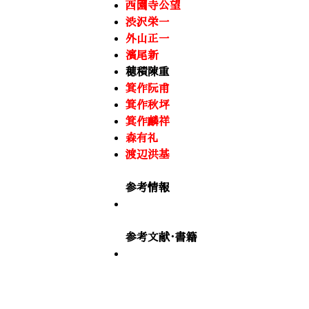
西園寺公望
渋沢栄一
外山正一
濱尾新
穂積陳重
箕作阮甫
箕作秋坪
箕作麟祥
森有礼
渡辺洪基
参考情報
参考文献・書籍