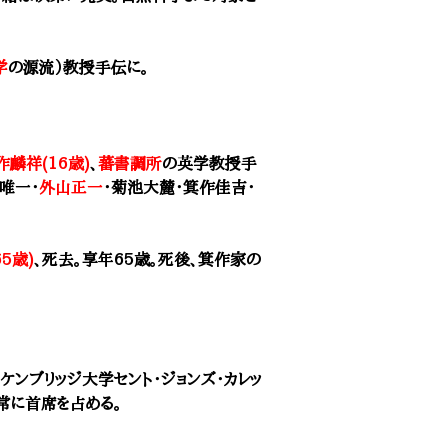
学
の源流）教授手伝に。
作麟祥(16歳)
、
蕃書調所
の英学教授手
唯一・
外山正一
・
菊池大麓
・箕作佳吉・
5歳)
、死去。享年65歳。死後、箕作家の
。ケンブリッジ大学セント・ジョンズ・カレッ
常に首席を占める。