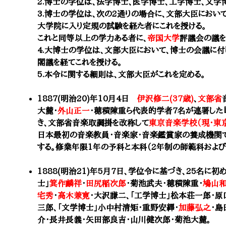
2.博士の学位は、法学博士、医学博士、工学博士、文学
3.博士の学位は、次の2通りの場合に、文部大臣におい
大学院に入り定規の試験を経た者にこれを授ける。
これと同等以上の学力ある者に、
帝国大学
評議会の議を
4.大博士の学位は、文部大臣において、博士の会議に付
閣議を経てこれを授ける。
5.本令に関する細則は、文部大臣がこれを定める。
1887(明治20)年10月4日
伊沢修二(37歳)
、
文部省
大麓
・
外山正一
・穂積陳重ら代表的学者7名が連署した
き、文部省音楽取調掛を改称して
東京音楽学校（現・東
日本最初の音楽教員・音楽家・音楽鑑賞家の養成機関
する。修業年限1年の予科と本科（2年制の師範科および
1888(明治21)年5月7日、学位令に基づき、25名に
士」
箕作麟祥
・
田尻稲次郎
・菊池武夫・穂積陳重・
鳩山
宅秀
・
高木兼寛
・大沢謙二、「工学博士」松本荘一郎・原
三郎、「文学博士」小中村清矩・重野安繹・
加藤弘之
・島
介・長井長義・矢田部良吉・山川健次郎・
菊池大麓
。