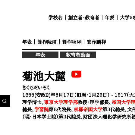
学校名
｜
創立者・教育者
｜
年表
｜
大学の
年表
｜
箕作阮甫
｜
箕作秋坪
｜
箕作麟祥
年表
教育者動画
菊池大麓
きくちだいろく
1855(安政2)年3月17日（旧暦・1月29日） - 1917（
理学博士、
東京大学理学部
教授・理学部長、
帝国大学
総長、
学習院
第8代院長、
京都帝国大学
第3代総長
、文
（現・日本学士院）第2代院長
、財団法人理化学研究所