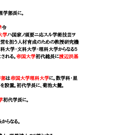
理学部長に。
学
令
大学
ハ国家ノ須要ニ応スル学術技芸ヲ
運営を担う人材育成のための教授研究機
工科大学・文科大学・理科大学からなる5
される。
帝国大学
初代総長に
渡辺洪基
学部
は
帝国大学理科大学
に。
数学科・星
を設置。初代学長に、
菊池大麓
。
学
初代学長に。
からなる。