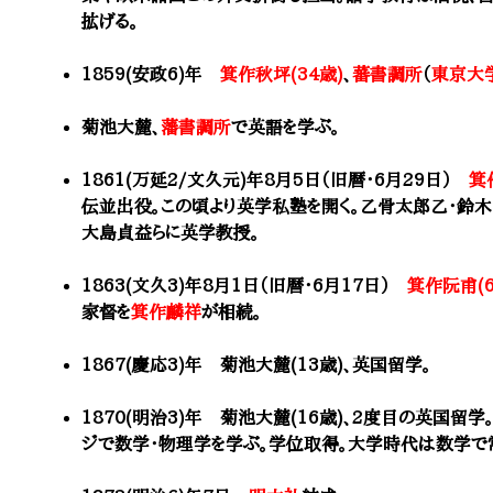
拡げる。
1859(安政6)年
箕作秋坪(34歳)
、
蕃書調所
（
東京大
菊池大麓、
藩書調所
で英語を学ぶ。
1861(万延2/文久元)年8月5日（旧暦・6月29日）
箕
伝並出役。
この頃より英学私塾を開く。乙骨太郎乙・鈴木
大島貞益らに英学教授。
1863(文久3)年8月1日（旧暦・6月17日）
箕作阮甫(6
家督を
箕作麟祥
が相続。
1867(慶応3)年 菊池大麓(13歳)、英国留学。
1870(明治3)年 菊池大麓(16歳)、2度目の英国留学
ジで数学・物理学を学ぶ。学位取得。大学時代は数学で