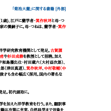
「菊池大麓」に関する書籍 [外部]
(1歳)、江戸に蘭学者・
箕作秋坪
と母・つ
家の養嗣子に。母・つねは、蘭学者・
箕作
洋学研究教育機関として発足。
古賀謹
甫
や
杉田成卿
を教授として招聘。加え
宇和島藩出仕・村田蔵六（大村益次郎）、
郎（津田真道）、
箕作秋坪
、
中村敬輔（中
の俊才も含め幅広く採用。国内の著名な
発足。初代頭取に。
学を加えた洋学教育を行う。また、翻訳事
書籍は次第に充実。自然科学まで対象を