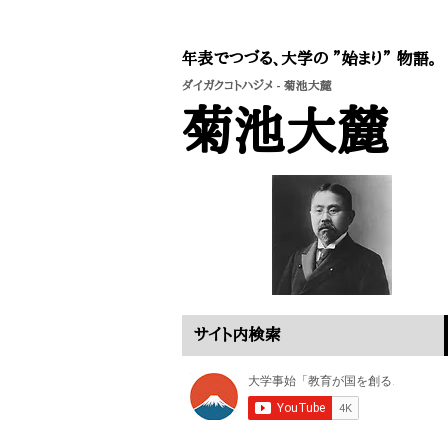
年表でつづる、大学の ”始まり” 物語。
ダイガクコトハジメ
- 菊池大麓
菊池大麓