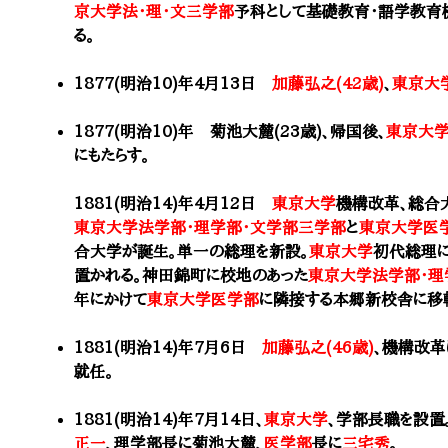
京大学法・理・文三学部
予科として基礎教育・語学教育
る。
1877(明治10)年4月13日
加藤弘之(42歳)
、
東京大
1877(明治10)年 菊池大麓(23歳)、帰国後、
東京大
にもたらす。
1881(明治14)年4月12日
東京大学
機構改革、総合
東京大学法学部・理学部・文学部三学部
と
東京大学医
合大学が誕生。単一の総理を新設。
東京大学
初代総理に
置かれる。神田錦町に校地のあった
東京大学法学部・理
年にかけて
東京大学医学部
に隣接する本郷新校舎に移
1881(明治14)年7月6日
加藤弘之(46歳)
、機構改革
就任。
1881(明治14)年7月14日、
東京大学
、​学部長職を設
正一
、理学部長に
菊池大麓
、
医学部
長に
三宅秀
。