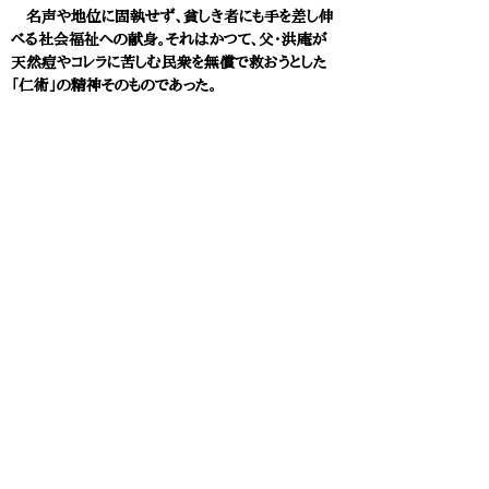
名声や地位に固執せず、貧しき者にも手を差し伸
べる社会福祉への献身。それはかつて、父・洪庵が
天然痘やコレラに苦しむ民衆を無償で救おうとした
「仁術」の精神そのものであった。
1909（明治42）年、緒方惟準は67歳でこの世を
去る。激動の時代の中で大阪の医療の灯を守り抜い
た男。彼が守り、繋いだ命を救う実学の魂は、現代の
大阪大学医学部の根底に、揺るぎない確固たる理
念として今も静かに脈打っている。
電子書籍版「大学の”始まり”物語」大学事始文庫 [外部]
始まり物語
教育者動画
このページをシェアする