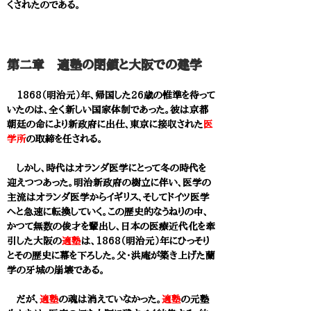
くされたのである。
第二章 適塾の閉鎖と大阪での建学
1868（明治元）年、帰国した26歳の惟準を待って
いたのは、全く新しい国家体制であった。彼は京都
朝廷の命により新政府に出仕、東京に接収された
医
学所
の取締を任される。
しかし、時代はオランダ医学にとって冬の時代を
迎えつつあった。明治新政府の樹立に伴い、医学の
主流はオランダ医学からイギリス、そしてドイツ医学
へと急速に転換していく。この歴史的なうねりの中、
かつて無数の俊才を輩出し、日本の医療近代化を牽
引した大阪の
適塾
は、1868（明治元）年にひっそり
とその歴史に幕を下ろした。父・洪庵が築き上げた蘭
学の牙城の崩壊である。
だが、
適塾
の魂は消えていなかった。
適塾
の元塾