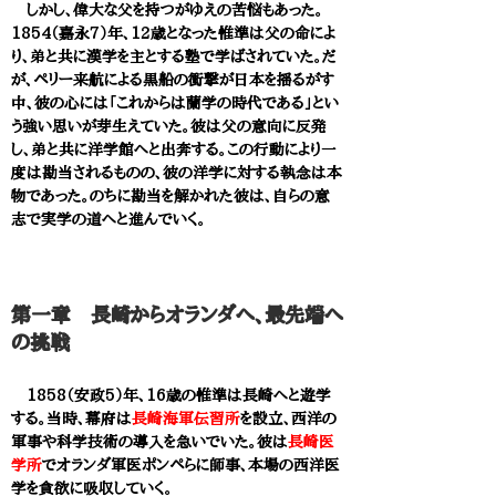
しかし、偉大な父を持つがゆえの苦悩もあった。
1854（嘉永7）年、12歳となった惟準は父の命によ
り、弟と共に漢学を主とする塾で学ばされていた。だ
が、ペリー来航による黒船の衝撃が日本を揺るがす
中、彼の心には「これからは蘭学の時代である」とい
う強い思いが芽生えていた。彼は父の意向に反発
し、弟と共に洋学館へと出奔する。この行動により一
度は勘当されるものの、彼の洋学に対する執念は本
物であった。のちに勘当を解かれた彼は、自らの意
志で実学の道へと進んでいく。
​​第一章 長崎からオランダへ、最先端へ
の挑戦
1858（安政5）年、16歳の惟準は長崎へと遊学
する。当時、幕府は
長崎海軍伝習所
を設立、西洋の
軍事や科学技術の導入を急いでいた。彼は
長崎医
学所
でオランダ軍医ポンペらに師事、本場の西洋医
学を貪欲に吸収していく。