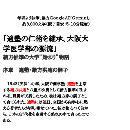
年表より執筆、協力GoogleAI「Gemini」
約3,000文字（読了目安：5-10分程度）​
「適塾の仁術を継承、大阪大
学医学部の源流」
緒方惟準の大学”始まり”物語
序章 適塾・緒方洪庵の嗣子
1843（天保14）年、大阪で蘭学塾・
適塾
を主宰
する
緒方洪庵
と八重の次男として緒方惟準が生ま
れる。長男が夭折したため、彼は緒方家の嗣子とし
て育てられた。
適塾
には連日、全国から向学心に燃
える若者たちが押し寄せていた。彼は物心つく前か
ら、日本の近代化を牽引する熱気の中で育ったので
ある。