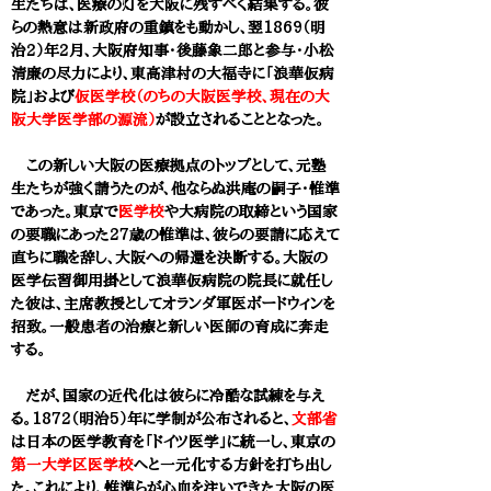
生たちは、医療の灯を大阪に残すべく結集する。彼
らの熱意は新政府の重鎮をも動かし、翌1869（明
治2）年2月、大阪府知事・後藤象二郎と参与・小松
清廉の尽力により、東高津村の大福寺に「浪華仮病
院」および
仮医学校（のちの大阪医学校、現在の大
阪大学医学部の源流）
が設立されることとなった。
この新しい大阪の医療拠点のトップとして、元塾
生たちが強く請うたのが、他ならぬ洪庵の嗣子・惟準
であった。東京で
医学校
や大病院の取締という国家
の要職にあった27歳の惟準は、彼らの要請に応えて
直ちに職を辞し、大阪への帰還を決断する。大阪の
医学伝習御用掛として浪華仮病院の院長に就任し
た彼は、主席教授としてオランダ軍医ボードウィンを
招致。一般患者の治療と新しい医師の育成に奔走
する。
だが、国家の近代化は彼らに冷酷な試練を与え
る。1872（明治5）年に学制が公布されると、
文部省
は日本の医学教育を「ドイツ医学」に統一し、東京の
第一大学区医学校
へと一元化する方針を打ち出し
た。これにより、惟準らが心血を注いできた大阪の医