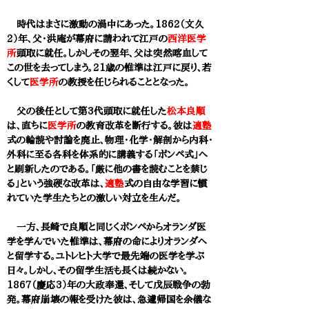
時代はまさに激動の渦中にあった。1862（文久
2）年、父・洪庵が幕府に請われて江戸の
西洋医学
所
頭取に就任。しかしその翌年、父は突然喀血して
この世を去ってしまう。21歳の惟準は江戸に戻り、若
くして
医学所
の教授を任じられることとなった。
父の後任として第3代頭取に就任した
松本良順
は、直ちに
医学所
の教育改革を断行する。彼は
適塾
式の輪読や討論を廃止、物理・化学・解剖から内科・
外科に至る各科を体系的に講義する「ポンペ式」へ
と刷新したのである。「厳に他の書を読むことを禁じ
る」という強硬な改革は、
適塾
式の自由な学習に慣
れていた学生たちとの激しい対立を生んだ。
一方、長崎で良順と同じくポンペからオランダ医
学を学んでいた惟準は、幕府の命によりオランダへ
と留学する。ユトレヒト大学で最先端の医学を学ぶ
日々。しかし、その留学生活も長くは続かない。
1867（慶応3）年の大政奉還、そして戊辰戦争の勃
発。幕府崩壊の報を受けた彼は、急遽帰国を余儀な