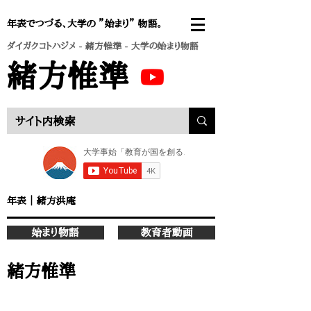
年表でつづる、大学の ”始まり” 物語。
ダイガクコトハジメ
-
緒方惟準
- 大学の始まり物語
緒方惟準
年表
｜
緒方洪庵
始まり物語
教育者動画
緒方惟準