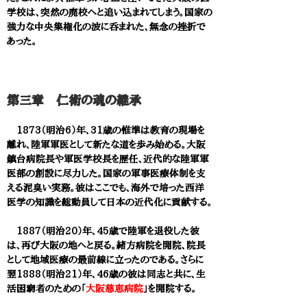
学校は、突然の廃校へと追い込まれてしまう。国家の
強力な中央集権化の波に呑まれた、無念の挫折で
あった。
第三章 仁術の魂の継承
1873（明治6）年、31歳の惟準は教育の現場を
離れ、陸軍軍医として新たな道を歩み始める。大阪
鎮台病院長や軍医学校長を歴任、近代的な陸軍軍
医部の創設に尽力した。国家の軍事医療体制を支
える泥臭い実務。彼はここでも、海外で培った西洋
医学の知識を総動員して日本の近代化に貢献する。
1887（明治20）年、45歳で陸軍を退役した彼
は、再び大阪の地へと戻る。緒方病院を開院、院長
として地域医療の最前線に立ったのである。さらに
翌1888（明治21）年、46歳の彼は同志と共に、生
活困窮者のための「
大阪慈恵病院
」を開院する。