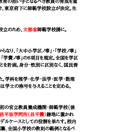
教育の担い手となるべき教員の育成を重
け、東京府下に
師範学校
設立が決定。生
設立のため、
文部省
師範学校掛に。
なり、「大中小学区ノ事」・「学校ノ事」
・「学費ノ事」の6項目を規定。全国を学区
とを計画。身分・性別に区別なく、国民皆
た。学科を理学・化学・法学・医学・数理
には学士の称号を与えることを定める。
本初の官立教員養成機関・
師範学校（後
昌平坂学問所（昌平黌）
跡地に置かれ
デルケースとしての役割を果たす。校内
編纂、全国小学校の教則の範例となるべ