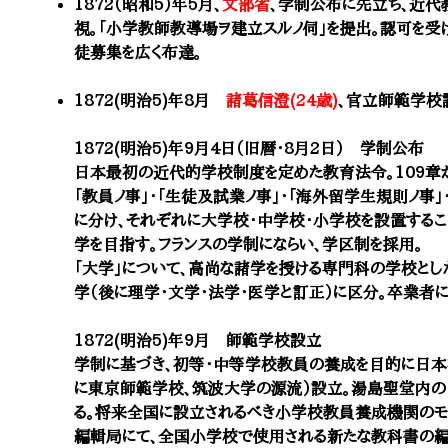
1872（昭和5）年5月、
文部省
、学制公布に先立ち、近代
視。「小学教師教導場ヲ建立スルノ伺」を提出。認可を受
徒募集を広く布達。
1872(明治5)年8月
諸葛信澄(24歳)
、官立
師範学校
1872(明治5)年9月4日（旧暦・8月2日） 学制公布
日本最初の近代的学校制度を定めた教育法令。109章から
「教員ノ事」・「生徒及試業ノ事」・「海外留学生規則ノ事」
に分け、それぞれに大学校・中学校・小学校を設置するこ
学を目指す。フランスの学制にならい、学区制を採用。​
「大学」について、高尚な諸学を授ける専門科の学校とし
学（後に理学・文学・法学・医学と訂正）に区分。卒業者
​1872(明治5)年9月
師範学校
設立
学制
に基づき、初等・中等学校教員の養成を目的に日
に東京師範学校、筑波大学の源流）
設立。湯島聖堂内の
る。
将来全国に設立されるべき小学校教員養成機関のモ
編輯局にて、全国小学校で使用される新たな教科書の