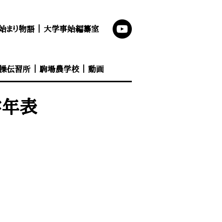
始まり物語
｜
大学事始編纂室
操伝習所
｜
駒場農学校
｜
動画
学年表