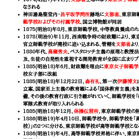
なされる
神田湯島聖堂内・
昌平坂学問所
跡地に
文部省
、
東京師
範学校
およびその付属学校
、国立博物館が同居
1875(明治8)年8月、
東京師範学校、
中等教員養成の
1878（明治9）年11月、
西南戦争時の財政難により、
東
官立師範学校が廃校に追い込まれる、管轄を
文部省
よ
1880年代、
高嶺秀夫
、ペスタロッチ主義の原理と教授
及、生徒の自発性を重視する開発教育が全国に広まりブ
1885(明治18)年6月、財政難を理由に
東京女子師範学
校女子部
に改組
1885(明治18)年12月22日、
森有礼
、第一次
伊藤博文
立案、国家至上主義の教育観による「国体教育主義」
備、その後の教育行政に引き継がれていく、
師範学校
を
軍隊式教育が取り入れられる
1885(明治18)年12月、
体操伝習所
、
東京師範学校
の
1886(明治19)年4月10日、師範学校令、
師範学校を「
校）」の2つに分ける、
東京師範学校
が
高等師範学校
とな
1886(明治19)年4月、
高等師範学校
昇格に伴い、
東京