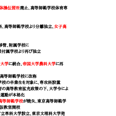
体操伝習所
廃止、
高等師範学校体育専
科
、
高等師範学校
より分離独立、
女子高
移管、附属学校に
校
付属学校より再び独立
国大学
に統合、
帝国大学農科大学
に再
東京高等師範学校に改称
範学校の卒業生を対象に、専攻科設置
政府の高等教育拡充政策の下、大学令によ
格運動が本格化
高等師範学校
が焼失、東京高等師範学
仮教室開校
、官立単科大学設立、東京文理科大学発