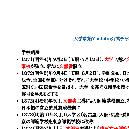
大学事始Youtube公式チャ
学校略歴
1871(明治4)年9月2日（旧暦・7月18日）、
大学
ヲ廃シ
東校
が独立、新たに
文部省
設立
1872(明治5)年9月4日（旧暦・8月2日）、学制公
法令、全国を学区に分けそれぞれに大学校・中学校・小
区別ない国民皆学を目指す、「大学」を高尚な諸学を授
称号を与えるとする
1872(明治5)年9月、
文部省
主導により
師範学校
創立、
日本初の官立教員養成機関に
1873（明治6）年8月、6大学区（名古屋・大阪・広島・
京の師範学校を
東京師範学校
に改称
1874(明治7)年11月、
文部省
主導により
東京女子師範