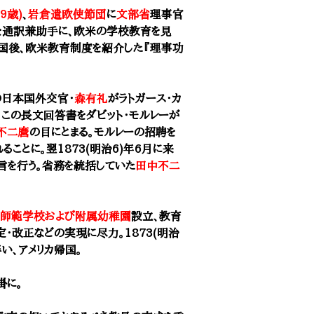
9歳)
、
岩倉遣欧使節団
に
文部省
理事官
襄を通訳兼助手に、欧米の学校教育を見
帰国後、欧米教育制度を紹介した『理事功
の日本国外交官・
森有礼
がラトガース・カ
。この長文回答書をダビット・モルレーが
不二麿
の目にとまる。モルレーの招聘を
ことに。翌1873(明治6)年6月に来
言を行う。省務を統括していた
田中不二
師範学校および附属幼稚園
設立、教育
改正などの実現に尽力。1873(明治
伴い、アメリカ帰国。
掛に。