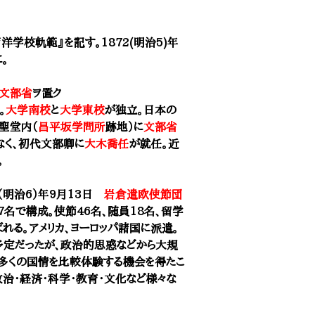
洋学校軌範』を記す。1872(明治5)年
。
文部省
ヲ置ク
。
大学南校
と
大学東校
が独立。日本の
聖堂内（
昌平坂学問所
跡地）に
文部省
なく、初代文部卿に
大木喬任
が就任。近
。
73（明治6）年9月13日
岩倉遣欧使節団
名で構成。使節46名、随員18名、留学
れる。アメリカ、ヨーロッパ諸国に派遣。
予定だったが、政治的思惑などから大規
多くの国情を比較体験する機会を得たこ
治・経済・科学・教育・文化など様々な