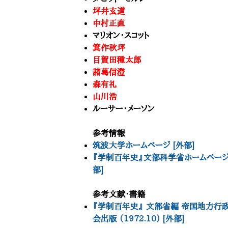
坪井玄道
中村正直
マリオン・スコット
箕作秋坪
目賀田種太郎
諸葛信澄
森有礼
山川浩
ルーサー・メーソン
参考情報
筑波大学ホームページ [外部]
『学制百年史』文部科学省ホームページ
部]
参考文献・書籍
『学制百年史』 文部省編 帝国地方行
会出版 （1972.10） [外部]