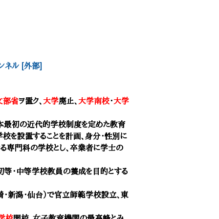
ンネル [外部]
文部省
ヲ置ク、
大学
廃止、
大学南校
・
大学
布、日本最初の近代的学校制度を定めた教育
学校を設置することを計画、身分・性別に
ける専門科の学校とし、卒業者に学士の
初等・中等学校教員の養成を目的とする
長崎・新潟・仙台）で官立
師範学校
設立、東
学校
開校、
女子教育機関の最高峰とみ