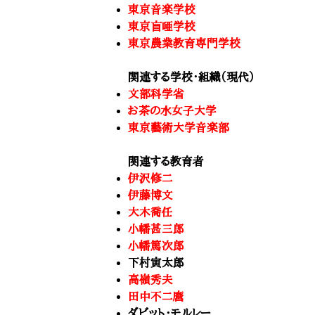
東京音楽学校
東京盲唖学校
東京農業教育専門学校
関連する学校・組織（現代）
文部科学省
お茶の水女子大学
東京藝術大学音楽部
関連する教育者
伊沢修二
伊藤博文
大木喬任
小幡甚三郎
小幡篤次郎
下村寅太郎
高嶺秀夫
田中不二麿
ダビット・モルレー