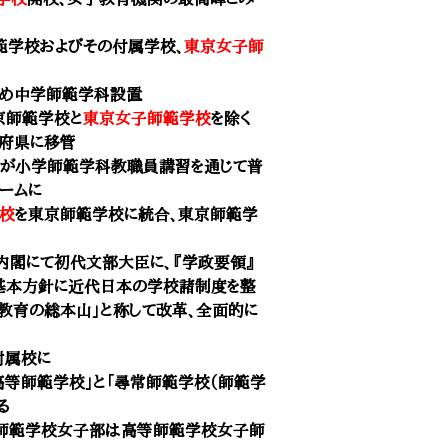
範学校
およびその付属学校、
東京女子師
ため中学師範学科設置
京師範学校
と
東京女子師範学校
を除く
り府県に移管
法が小学師範学科教職員講習を通じて普
ームに
校
を東京師範学校に統合、
東京師範学
内閣にて初代文部大臣に、『学政要領』
を基本方針に近代日本の学校諸制度を整
「教育の総本山」と称して改革、全面的に
附属校に
高等師範学校」と「尋常師範学校（師範学
る
師範学校女子部
は
高等師範学校女子師