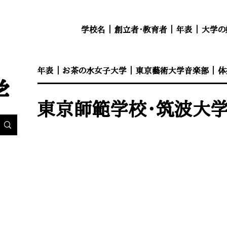
学校名
｜
創立者・教育者
｜
年表
｜
大学の
年表 ｜
お茶の水女子大学
｜
東京藝術大学音楽部
｜
体
学
​東京師範学校・筑波大