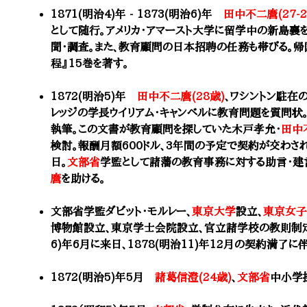
1871(明治4)年 - 1873(明治6)年
田中不二麿(27-2
として随行。アメリカ・アマースト大学に留学中の新島
聞・調査。また、教育顧問の日本招聘の任務も帯びる。
程』15巻を著す。
1872(明治5)年
田中不二麿(28歳)
、ワシントン駐在
レッジの学長ウイリアム・キャンベルに教育問題を質問状
執筆。この文書が教育顧問を探していた木戸孝允・
田中
検討。報酬月額600ドル、3年間の予定で契約が交わされる
日。
文部省
学監として諸藩の教育事務に対する助言・建
麿
を助ける。
文部省
学監ダビット・モルレー、
東京大学
設立、
東京女子
博物館設立、東京学士会院設立、官立諸学校の教則制定・
6)年6月に来日、1878(明治11)年12月の契約満了に
1872(明治5)年5月
諸葛信澄(24歳)
、
文部省
中小学