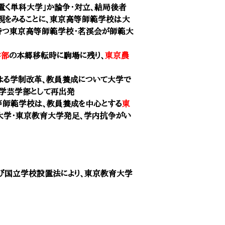
置く単科大学」か論争・対立、結局後者
現をみることに、東京高等師範学校は大
持つ東京高等師範学校・茗渓会が師範大
学部
の本郷移転時に駒場に残り、
東京農
導による学制改革、教員養成について大学で
学芸学部として再出発
高等師範学校は、教員養成を中心とする
東
大学・東京教育大学発足、学内抗争がい
および国立学校設置法により、東京教育大学