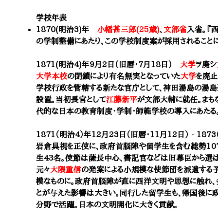
学校年表
1870(明治3)年
小幡甚三郎(25歳)
、
文部省
入省。『西
の学制整備にあたり、この学校制度案が採用されることに
1871(明治4)年9月2日（旧暦・7月18日）
大学
ヲ廃シ
大学本校
の閉鎖により有名無実となっていた
大学
を廃止
学校行政を管轄する新たな官庁として、神田湯島の湯島
設置。当初長官として
江藤新平
が文部大輔に就任。まも
代的な日本の教育制度・学制・
師範学校
の導入にあたる
1871（明治4）年12月23日（旧暦・11月12日） - 18
岩倉具視を正使に、政府首脳陣や留学生を含む総勢107
生43名。使節は薩長中心、書記官などは旧幕臣から選ば
元々
大隈重信
の発案による小規模な使節団を派遣する
模なものに。政府首脳陣が直に西洋文明や思想に触れ、
とが与えた影響は大きい。同行した留学生も、帰国後に政
分野で活躍。日本の文明開化に大きく貢献。