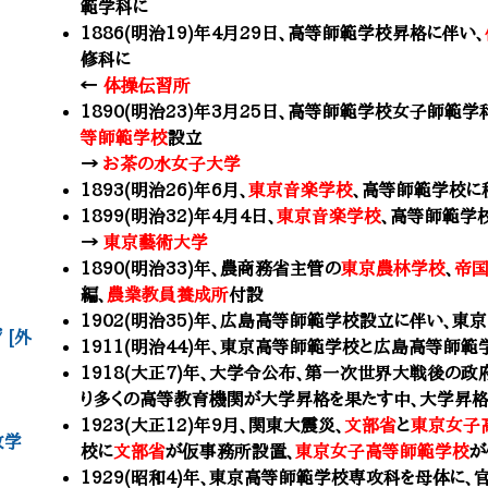
範学科
に
1886(明治19)年4月29日、
高等師範学校
昇格に伴い、
修科
に
​←
体操伝習所
1890(明治23)年3月25日、
高等師範学校女子師範学
等師範学校
設立
​→
お茶の水女子大学
1893(明治26)年6月、
東京音楽学校
、
高等師範学校
に
1899(明治32)年4月4日
、
東京音楽学校
、高等師範学
→
東京藝術大学
1890(明治33)年、
農商務省主管の
東京農林学校
、
帝
編、
農業教員養成所
付設
1902(明治35)年、広島高等師範学校設立に伴い、
 [外
1911(明治44)年、東京高等師範学校と広島高等師
1918(大正7)年、大学令公布、第一次世界大戦後の
り多くの高等教育機関が大学昇格を果たす中、大学昇
1923(大正12)年9月、関東大震災、
文部省
と
東京女子
政学
校に
文部省
が仮事務所設置、
東京女子高等師範学校
が
1929(昭和4)年、東京高等師範学校専攻科を母体に