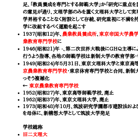
足、「教員養成を専門とする師範大学」か「研究に重点を
の意見が通り、文理学部のみを置く文理科大学として実
学昇格することなく附設として存続、研究重視に不満を
学に改組するべく運動を起こす
1937(昭和12)年
、
農業教員養成所
、
東京帝国大学農
業教育専門学校
に
1946(昭和21)年 -、第二次世界大戦後にGHQ主
行うよう指導、各地の師範学校は新制大学の教育学部・
1949(昭和24)年5月31日、東京文理科大学と東京
京農業教育専門学校
・東京体育専門学校と合同、
新制
っそう複雑化
←
東京農業教育専門学校
1952(昭和27)年、東京高等師範学校、廃止
1962(昭和37)年、東京文理科大学、廃止
1973(昭和48)年10月、筑波研究学園都市建設法
を母体に、新構想大学として筑波大学発足
​学校総称
旧二文理大