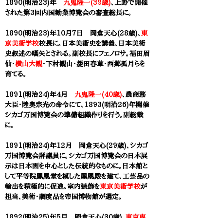
1890(明治23)年
九鬼隆一(39歳)
、上野で開催
された第3回内国勧業博覧会の審査総長に。
1890(明治23)年10月7日 岡倉天心(28歳)、
東
京美術学校
校長に。
日本美術史を講義、日本美術
史叙述の嚆矢とされる。副校長にフェノロサ。福田眉
仙・
横山大観
・下村観山・菱田春草・西郷孤月らを
育てる。
1891(明治24)年４月
九鬼隆一(40歳)
、農商務
大臣・陸奥宗光の命令にて、1893(明治26)年開催
シカゴ万国博覧会の準備組織作りを行う。副総裁
に。
1891(明治24)年12月 岡倉天心(29歳)、シカゴ
万国博覧会評議員に。シカゴ万国博覧会の日本展
示は日本画を中心とした伝統的なものに。日本館と
して平等院鳳凰堂を模した鳳凰殿を建て、工芸品の
輸出を積極的に促進。室内装飾を
東京美術学校
が
担当、美術・調度品を帝国博物館が選定。
1892(明治25)年5月 岡倉天心(30歳)、
東京専