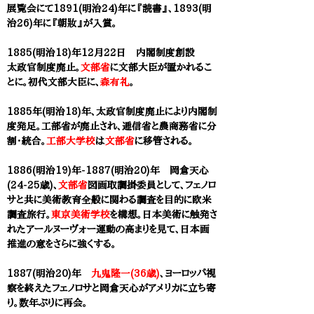
展覧会にて1891(明治24)年に『読書』、1893(明
治26)年に『朝妝』が入賞。
1885(明治18)年12月22日 内閣制度創設
太政官制度廃止。
文部省
に文部大臣が置かれるこ
とに。初代文部大臣に、
森有礼
。
1885年(明治18)年、
太政官制度廃止により内閣制
度発足。工部省が廃止され、逓信省と農商務省に分
割・統合。
工部大学校
は
文部省
に移管される。
1886(明治19)年-1887(明治20)年 岡倉天心
(24-25歳)、
文部省
図画取調掛委員として、フェノロ
サと共に美術教育全般に関わる調査を目的に欧米
調査旅行。
東京美術学校
を構想。日本美術に触発さ
れたアールヌーヴォー運動の高まりを見て、日本画
推進の意をさらに強くする。
1887(明治20)年
九鬼隆一(36歳)
、ヨーロッパ視
察を終えたフェノロサと
岡倉天心
がアメリカに立ち寄
り。数年ぶりに再会。