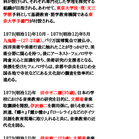
科が設けられ、それぞれ専門化した学理を探究する
組織が目指される。あわせて、
東京大学法・理・文三
学部
予科として基礎教育・語学教育機関である
東
京大学予備門
が付設される。
1878(明治11)年10月 - 1879(明治12)年5月
九鬼隆一（27-28歳）
、パリ万国博覧会で渡仏中、
西洋美術や美術行政に触れたことがきっかけで、美
術分野に関心を持つ。後にアーネスト・フェノロサや
岡倉天心
と面識を持ち、美術研究の支援者となる。
後援を受けたフェノロサらは、京都や奈良をはじめ全
国各地で寺社などにある文化財の調査を効率的に
進める。
1879(明治12)年
田中不二麿(35歳)
、日本の学
校における音楽教育の研究を目的に、
文部省
音楽
取調掛を開設。
伊沢修二
を御用係に。彼らを欧米に
派遣、『蝶々』『霞か雲か』『ローレライ』などのドイツ
民謡を教育現場に取り入れると共に、音楽教育の近
代化を図る。
1879(明治12)年
伊沢修二(29歳)
、
文部省
音楽