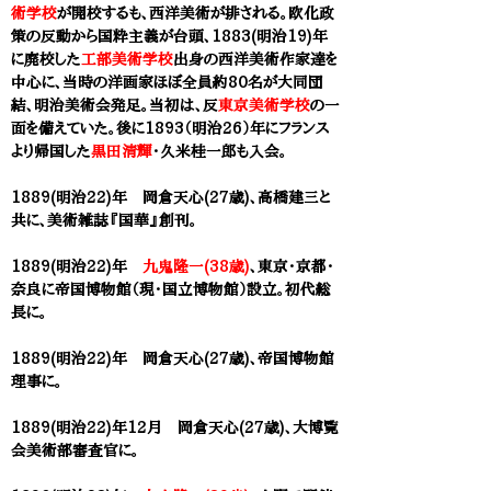
術学校
が開校するも、西洋美術が排される。
欧化政
策の反動から国粋主義が台頭、1883(明治19)年
に廃校した
工部美術学校
出身の西洋美術作家達を
中心に、当時の洋画家ほぼ全員約80名が大同団
結、明治美術会発足。当初は、反
東京美術学校
の一
面を備えていた。後に1893（明治26）年にフランス
より帰国した
黒田清輝
・久米桂一郎
も
入会。
1889(明治22)年 岡倉天心(27歳)、高橋建三と
共に、美術雑誌『国華』創刊。
1889(明治22)年
九鬼隆一(38歳)
、東京・京都・
奈良に帝国博物館（現・国立博物館）設立。初代総
長に。
1889(明治22)年 岡倉天心(27歳)、帝国博物館
理事に。
1889(明治22)年12月 岡倉天心(27歳)、大博覧
会美術部審査官に。