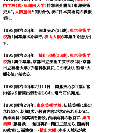
門学校（現・早稲田大学）
特別科外講師（東洋美術
史）に。
大隈重信
と知り合う。後に日本美術院の後援
者に。
1893(明治26)年 岡倉天心(31歳)、
東京美術学
校
第1回
卒業式を挙行。
横山大観
ら卒業生を送り出
す。
1893(明治26)年
横山大観(26歳)
、
東京美術学
校
第1期生卒業。京都市立美術工芸学校（現・京都
市立芸術大学）予備科教員に。この頃より、雅号・大
観を使い始める。
1893(明治26)年7月11日 岡倉天心(31歳)、宮
内省より清国出張を命じられ、竜門石仏発見。
1896(明治29)年、
東京美術学校
、伝統美術に限定
されない、より幅広い教育内容が求められるように。
西洋画科・図案科を新設。西洋画科の教官に、
黒田
清輝
・藤島武二・和田英作・岡田三郎助ら。図案科
の教官に、福地復一・
横山大観
・本多天城らが就