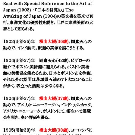
East with Special Reference to the Art of
Japan (1903) ・『日本の目覚め』 The
Awaking of Japan (1904)の
英文書を英米で刊
行。東洋文化の優秀性を説き、世界に東洋美術の大
家として知られる。
1903(明治36)年
横山大観(36歳)
、
岡倉天心
の
勧めで、インド訪問。釈迦の実像を描こうとする。
1904(明治37)年 岡倉天心(42歳)、ビゲローの
紹介でボストン美術館に迎えられる。ボストン美術
館の美術品を集めるため、日本とボストン市を往復。
それ以外の期間は茨城県五浦のアトリエにいること
が多く、表立った活動は少なくなる。
1904(明治37)年
横山大観(37歳)
、
岡倉天心
の
勧めで、アメリカ・ニューヨークへ。
インド・カルカッタ、
アメリカ・ニューヨーク、ボストンにて、相次いで展覧
会を開き、高い評価を得る。
1905(明治38)年
横山大観(38歳)
、ヨーロッパに