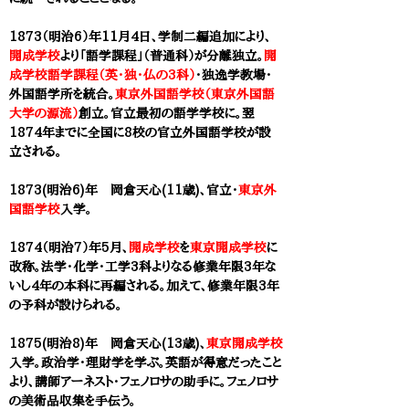
1873（明治6）年11月4日、学制二編追加により、
開成学校
より「語学課程」（普通科）が分離独立。
開
成学校語学課程（英・独・仏の3科）
・独逸学教場・
外国語学所を統合。
東京外国語学校（東京外国語
大学の源流）
創立。官立最初の語学学校に。翌
1874年までに全国に8校の官立外国語学校が設
立される。
1873(明治6)年 岡倉天心(11歳)、官立・
東京外
国語学校
入学。
1874（明治7）年5月、
開成学校
を
東京開成学校
に
改称。法学・化学・工学3科よりなる修業年限3年な
いし4年の本科に再編される。加えて、修業年限3年
の予科が設けられる。
1875(明治8)年 岡倉天心(13歳)、
東京開成学校
入学。政治学・理財学を学ぶ。英語が得意だったこと
より、講師アーネスト・フェノロサの助手に。フェノロサ
の美術品収集を手伝う。​