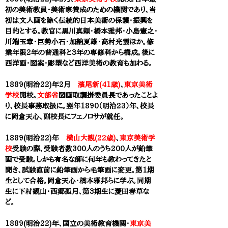
初の美術教員・美術家養成のための機関であり、当
初は文人画を除く伝統的日本美術の保護・振興を
目的とする。教官に黒川真頼・橋本雅邦・小島憲之・
川端玉章・巨勢小石・加納夏雄・高村光雲ほか。修
業年限2年の普通科と3年の専修科から構成。後に
西洋画・図案・彫塑など西洋美術の教育も加わる。
1889(明治22)年2月
濱尾新(41歳)
、
東京美術
学校
開校。
文部省
図画取調掛委員長であったことよ
り、校長事務取扱に。翌年1890（明治23）年、校長
に
岡倉天心
、副校長にフェノロサが就任。
1889(明治22)年
横山大観(22歳)
、
東京美術学
校
受験の際、受験者数300人のうち200人が鉛筆
画で受験。しかも有名な師に何年も教わってきたと
聞き、試験直前に鉛筆画から毛筆画に変更。第1期
生として合格。
岡倉天心
・橋本雅邦らに学ぶ。同期
生に下村観山・西郷孤月、第3期生に菱田春草な
ど。
1889(明治22)年、国立の美術教育機関・
東京美