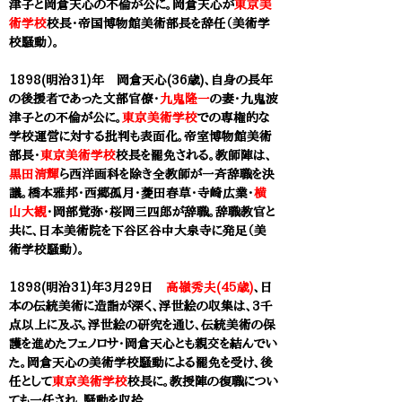
津子と
岡倉天心
の不倫が公に。
岡倉天心
が
東京美
術学校
校長・帝国博物館美術部長を辞任（美術学
校騒動）。
1898(明治31)年 岡倉天心(36歳)、自身の長年
の後援者であった文部官僚・
九鬼隆一
の妻・九鬼波
津子との不倫が公に。
東京美術学校
での専権的な
学校運営に対する批判も表面化。帝室博物館美術
部長
・
東京美術学校
校長を罷免される。教師陣は、
黒田清輝
ら西洋画科を除き全教師が一斉辞職を決
議。橋本雅邦・西郷孤月・菱田春草・寺崎広業・
横
山大観
・岡部覚弥・桜岡三四郎が辞職。辞職教官と
共に、日本美術院を下谷区谷中大泉寺に発足（美
術学校騒動）。
1898(明治31)年3月29日
高嶺秀夫(45歳)
、日
本の伝統美術に造詣が深く、浮世絵の収集は、3千
点以上に及ぶ。浮世絵の研究を通じ、伝統美術の保
護を進めたフェノロサ・
岡倉天心
とも親交を結んでい
た。岡倉天心の美術学校騒動による罷免を受け
、後
任として
東京美術学校
校長に。
教授陣の復職につい
ても一任され、騒動を収拾。