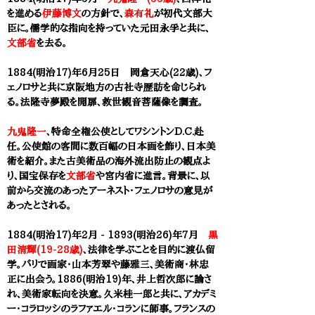
を進める
伊藤博文
の方針で、
森有礼
が初代文部大
臣に。儒学的な指向を持っていた元田永孚と共に、
文部省
を去る。
1884(明治17)年6月25日 岡倉天心(22歳)、フ
ェノロサと共に京阪地方の古社寺歴訪を命じられ
る。法隆寺夢殿を開扉、救世観音菩薩像を調査。
九鬼隆一
、特命全権公使としてワシントンD.C.赴
任。公使館の客間に数百幅の日本画を飾り、日本美
術を紹介。また古美術品の海外流出防止の観点よ
り、国宝保存を
文部省
や宮内省に進言。背景に、以
前から交流のあったアーネスト・フェノロサの意見が
あったとされる。
1884(明治17)年2月 - 1893(明治26)年7月
黒
田清輝(19-28歳)
、法律を学ぶことを目的に渡仏留
学。パリで画家・山本芳翠や藤雅三、美術商・林忠
正に出会う。1886(明治19)年、井上哲次郎に諭さ
れ、美術家転向を決意。久米桂一郎と共に、アカデミ
ー・コラロッシのラファエル・コランに師事。フランスの