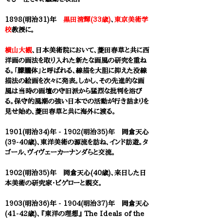
1898(明治31)年
黒田清輝(33歳)
、
東京美術学
校
教授に。
横山大観
、日本美術院において、菱田春草と共に西
洋画の画法を取り入れた新たな画風の研究を重ね
る。「朦朧体」と呼ばれる、線描を大胆に抑えた没線
描法の絵画を次々に発表。しかし、その先進的な画
風は当時の画壇の守旧派から猛烈な批判を浴び
る。保守的風潮の強い日本での活動が行き詰まりを
見せ始め、菱田春草と共に海外に渡る。
1901(明治34)年 - 1902(明治35)年 岡倉天心
(39-40歳)、東洋美術の源流を訪ね、インド訪遊。タ
ゴール、ヴィヴェーカーナンダらと交流。
1902(明治35)年 岡倉天心(40歳)、来日した日
本美術の研究家・ビゲローと親交。
1903(明治36)年 - 1904(明治37)年 岡倉天心
(41-42歳)、『東洋の理想』 The Ideals of the