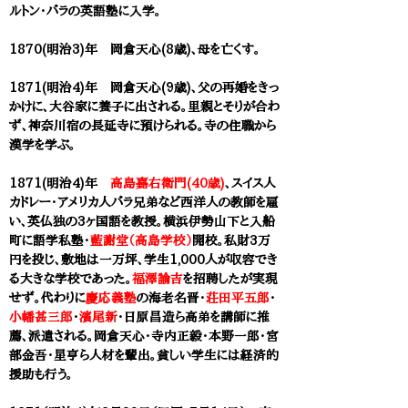
ルトン・バラの英語塾に入学。
1870(明治3)年 岡倉天心(8歳)、母を亡くす。
1871(明治4)年 岡倉天心(9歳)、父の再婚をきっ
かけに、大谷家に養子に出される。里親とそりが合わ
ず、神奈川宿の長延寺に預けられる。寺の住職から
漢学を学ぶ。
1871(明治4)年
高島嘉右衛門(40歳)
、スイス人
カドレー・アメリカ人バラ兄弟など西洋人の教師を雇
い、英仏独の3ヶ国語を教授。横浜伊勢山下と入船
町に語学私塾・
藍謝堂（高島学校）
開校。私財3万
円を投じ、敷地は一万坪、学生1,000人が収容でき
る大きな学校であった。
福澤諭吉
を招聘したが実現
せず。代わりに
慶応義塾
の海老名晋・
荘田平五郎
・
小幡甚三郎
・
濱尾新
・日原昌造ら高弟を講師に推
薦、派遣される。
岡倉天心
・寺内正毅・本野一郎・宮
部金吾・星亨ら人材を輩出。貧しい学生には経済的
援助も行う。