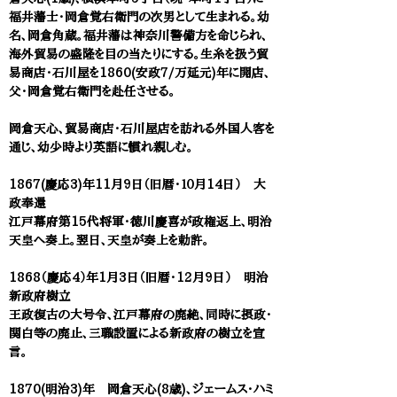
福井藩士・岡倉覚右衛門の次男として生まれる。幼
名、岡倉角蔵。福井藩は神奈川警備方を命じられ、
海外貿易の盛隆を目の当たりにする。生糸を扱う貿
易商店・石川屋を1860(安政7/万延元)年に開店、
父・岡倉覚右衛門を赴任させる。
岡倉天心、貿易商店・石川屋店を訪れる外国人客を
通じ、幼少時より英語に慣れ親しむ。
1867(慶応3)年11月9日（旧暦・１０月14日） 大
政奉還
江戸幕府第15代将軍・徳川慶喜が政権返上、明治
天皇へ奏上。翌日、天皇が奏上を勅許。
1868（慶応4）年1月3日（旧暦・12月9日） 明治
新政府樹立
王政復古の大号令、江戸幕府の廃絶、同時に摂政・
関白等の廃止、三職設置による新政府の樹立を宣
言。
1870(明治3)年 岡倉天心(8歳)、ジェームス・ハミ