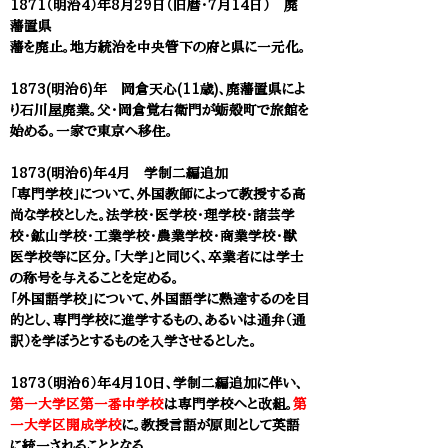
1871（明治4）年8月29日（旧暦・7月14日） 廃
藩置県
藩を廃止。地方統治を中央管下の府と県に一元化。
1873(明治6)年 岡倉天心(11歳)、廃藩置県によ
り石川屋廃業。父・岡倉覚右衛門が蛎殻町で旅館を
始める。一家で東京へ移住。
1873(明治6)年4月 学制二編追加
「専門学校」について、外国教師によって教授する高
尚な学校とした。法学校・医学校・理学校・諸芸学
校・鉱山学校・工業学校・農業学校・商業学校・獣
医学校等に区分。「大学」と同じく、卒業者には学士
の称号を与えることを定める。
「外国語学校」について、外国語学に熟達するのを目
的とし、専門学校に進学するもの、あるいは通弁（通
訳）を学ぼうとするものを入学させるとした。
1873（明治6）年4月10日、学制二編追加に伴い、
第一大学区第一番中学校
は専門学校へと改組。
第
一大学区開成学校
に。教授言語が原則として英語
に統一されることとなる。