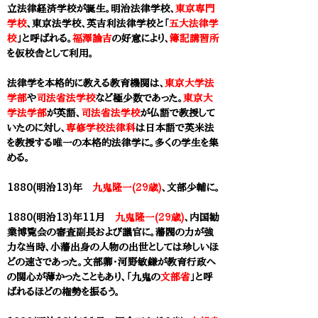
立法律経済学校が誕生。明治法律学校、
東京専門
学校
、東京法学校、英吉利法律学校と「
五大法律学
校
」と呼ばれる。
福澤諭吉
の好意により、
簿記講習所
を仮校舎として利用。
法律学を本格的に教える教育機関は、
東京大学法
学部
や
司法省法学校
など極少数であった。
東京大
学法学部
が英語、
司法省法学校
が仏語で教授して
いたのに対し、
専修学校法律科
は日本語で英米法
を教授する唯一の本格的法律学に。多くの学生を集
める。
1880(明治13)年
九鬼隆一(29歳)
、文部少輔に。
1880(明治13)年11月
九鬼隆一(29歳)
、内国勧
業博覧会の審査副長および議官に。藩閥の力が強
力な当時、小藩出身の人物の出世としては珍しいほ
どの速さであった。文部卿・河野敏鎌が教育行政へ
の関心が薄かったこともあり、「九鬼の
文部省
」と呼
ばれるほどの権勢を振るう。