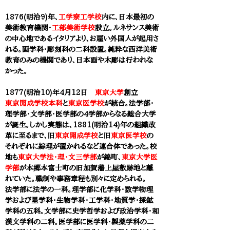
1876(明治9)年、
工学寮工学校
内に、日本最初の
美術教育機関・
工部美術学校
設立。ルネサンス美術
の中心地であるイタリアより、お雇い外国人が起用さ
れる。画学科・彫刻科の二科設置。純粋な西洋美術
教育のみの機関であり、日本画や木彫は行われな
かった。
1877(明治10)年4月12日
東京大学
創立
東京開成学校本科
と
東京医学校
が統合。法学部・
理学部・文学部・医学部の4学部からなる総合大学
が誕生。しかし実態は、1881(明治14)年の組織改
革に至るまで、旧
東京開成学校
と旧
東京医学校
の
それぞれに綜理が置かれるなど連合体であった。校
地も
東京大学法・理・文三学部
が
錦町、
東京大学医
学部
が本郷本富士町の旧加賀藩上屋敷跡地と離
れていた。職制や事務章程も別々に定められる。
法学部に法学の一科。理学部に化学科・数学物理
学および星学科・生物学科・工学科・地質学・採鉱
学科の五科。文学部に史学哲学および政治学科・和
漢文学科の二科。医学部に医学科・製薬学科の二