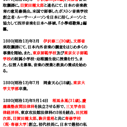
取調掛に。
目賀田種太郎
と連名にて、日本の音楽教
育の意見書提出。米国で師事したボストン音楽学校
創立者・ルーサー・メーソンを日本に招く。メーソンと
協力して西洋音楽を日本へ移植。『小學唱歌集』編
纂。
1880(明治13)年3月
伊沢修二(30歳)
、
文部省
楽取調掛にて、日本内外音楽の調査をはじめ多くの
事業を開始。また、
東京師範学校
及び
東京女子師範
学校
の附属小学校・幼稚園生徒に授業を行う。ま
た、伝習人を募集、音楽の授業と教員の養成を始め
る。
1880(明治13)年7月 岡倉天心(18歳)、
東京大
学文学部
卒業。
1880(明治13)年9月14日
相馬永胤(31歳)
、
慶
應義塾夜間法律科
を独立させる形で、
三叉学舎法
律経済科
、
東京攻法館法律科
の3社を統合。
田尻稲
次郎
、
目賀田種太郎
、
駒井重格
と共に
専修学校
（現・専修大学）
創立。初代校長に。日本で最初の私