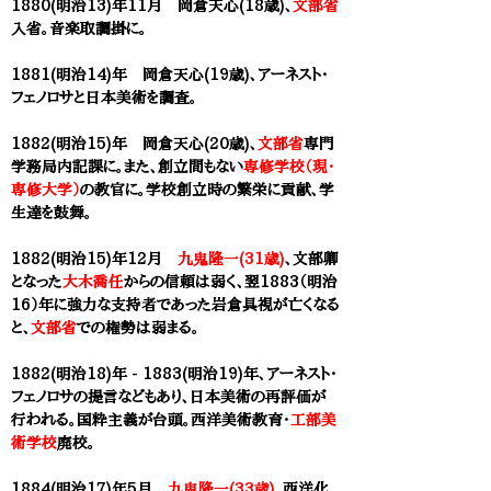
1880(明治13)年11月 岡倉天心(18歳)、
文部省
入省。音楽取調掛に。
1881(明治14)年 岡倉天心(19歳)
、アーネスト・
フェノロサと日本美術を調査。
1882(明治15)年 岡倉天心(20歳)、
文部省
専門
学務局内記課に。また、創立間もない
専修学校（現・
専修大学）
の教官に。学校創立時の繁栄に貢献、学
生達を鼓舞。
1882(明治15)年12月
九鬼隆一(31歳)
、文部卿
となった
大木喬任
からの信頼は弱く、翌1883（明治
16）年に強力な支持者であった岩倉具視が亡くなる
と、
文部省
での権勢は弱まる。
1882(明治18)年 - 1883(明治19)年、アーネスト・
フェノロサの提言などもあり、日本美術の再評価が
行われる。国粋主義が台頭。西洋美術教育・
工部美
術学校
廃校。
1884(明治17)年5月
九鬼隆一(33歳)
、西洋化