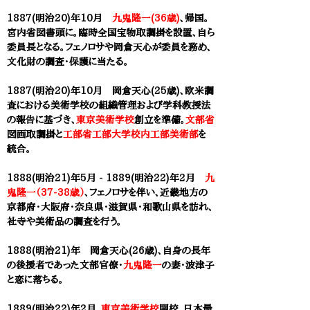
1887(明治20)年10月
九鬼隆一(36歳)
、帰国。
宮内省図書頭に。臨時全国宝物取調掛を設置、自ら
委員長となる。フェノロサや
岡倉天心
が委員を務め、
文化財の調査・保護に当たる。
1887(明治20)年10月 岡倉天心(25歳)、欧米調
査における美術学校の組織管理および学科教授法
の報告に基づき、
東京美術学校
創立を準備。
文部省
図画取調掛と
工部省工部大学校内工部美術部
を
統合。
1888(明治21)年5月 - 1889(明治22)年2月
九
鬼隆一（37-38歳）
、フェノロサを伴い、近畿地方の
京都府・大阪府・奈良県・滋賀県・和歌山県を訪れ、
社寺や美術品の調査を行う。
1888(明治21)年 岡倉天心(26歳)、自身の長年
の後援者であった文部官僚・
九鬼隆一
の妻・波津子
と恋に落ちる。
1889(明治22)年2月、
東京美術学校
開校。日本最