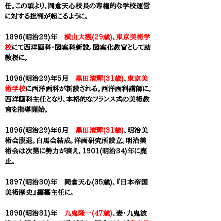
任。この頃より、
岡倉天心
校長の専権的な学校運営
に対する批判が起こるように。
1896(明治29)年
横山大観(29歳)
、
東京美術学
校
にて西洋画科・図案科新設。図案化教官として助
教授に。
1896(明治29)年5月
黒田清輝(31歳)
、
東京美
術学校
に西洋画科が新設される。西洋画科講師に。
西洋画科主任となり、本格的なフランス式の美術教
育を指導開始。
1896(明治29)年6月
黒田清輝(31歳)
、明治美
術会脱退。白馬会結成。洋画研究所設立。明治美
術会は次第に勢力が衰え、1901(明治34)年に廃
止。
1897(明治30)年 岡倉天心(35歳)、『日本帝国
美術歴史』編纂主任に。
1898(明治31)年
九鬼隆一(47歳)
、妻・九鬼波