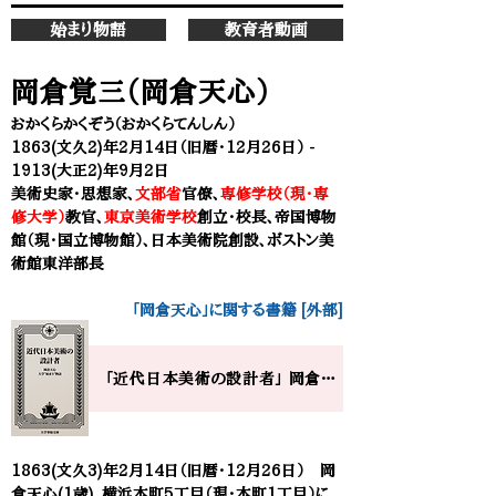
始まり物語
教育者動画
岡倉覚三（岡倉天心）
おかくらかくぞう（おかくらてんしん）
1863(文久2)年2月14日（旧暦・12月26日） -
1913(大正2)年9月2日
美術史家・思想家、
文部省
官僚、
専修学校（現・専
修大学）
教官、
東京美術学校
創立・校長、帝国博物
館（現・国立博物館）、日本美術院創設、ボストン美
術館東洋部長
「岡倉天心」に関する書籍 [外部]
「近代日本美術の設計者」​ 岡倉天心の大学”始まり”物語
1863(文久3)年2月14日（旧暦・
12月26日） 岡
倉天心(1歳)、横浜本町5丁目（現・本町1丁目）に