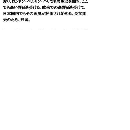
渡り、ロンドン・ベルリン・パリでも展覧会を開き、ここ
でも高い評価を受ける。欧米での高評価を受けて、
日本国内でもその画風が評価され始める。長女死
去のため、帰国。
1906(明治39)年 岡倉天心(44歳)、日本美術院
の拠点を茨城県五浦に移す。
1906(明治39)年
横山大観(39歳)
、日本美術院
の活動拠点であり、
岡倉天心
のアトリエがある茨城
県五浦へ転居。日本美術院絵画部は、
岡倉天心
・菱
田春草・下村観山・木村武山ら5名に。
1906(明治39)年 岡倉天心(44歳)、『茶の本』
The Book of Tea (1906)の英文書を英米で刊
行。
1907(明治40)年 岡倉天心(45歳)、ボストン美術
館勤務のため3回目の渡米。
1907(明治40)年 岡倉天心(45歳)、正五位勲六
等に叙される。