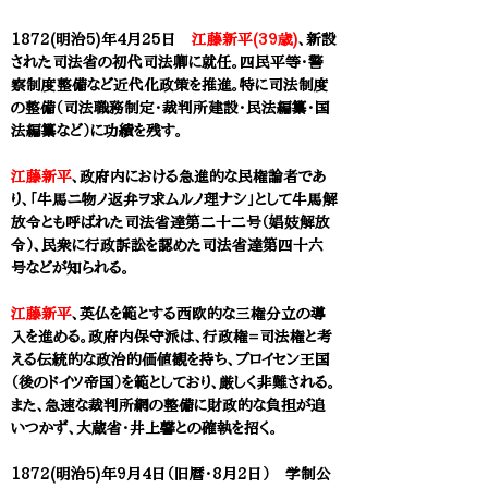
1872(明治5)年4月25日
江藤新平(39歳)
、新設
された司法省の初代司法卿に就任。四民平等・警
察制度整備など近代化政策を推進。特に司法制度
の整備（司法職務制定・裁判所建設・民法編纂・国
法編纂など）に功績を残す。
江藤新平
、政府内における急進的な民権論者であ
り、「牛馬ニ物ノ返弁ヲ求ムルノ理ナシ」として牛馬解
放令とも呼ばれた司法省達第二十二号（娼妓解放
令）、民衆に行政訴訟を認めた司法省達第四十六
号などが知られる。
江藤新平
、英仏を範とする西欧的な三権分立の導
入を進める。政府内保守派は、行政権=司法権と考
える伝統的な政治的価値観を持ち、プロイセン王国
（後のドイツ帝国）を範としており、厳しく非難される。
また、急速な裁判所網の整備に財政的な負担が追
いつかず、大蔵省・井上馨との確執を招く。
1872(明治5)年9月4日（旧暦・8月2日） 学制公