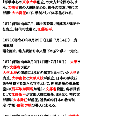
「
洋学中心の
東京大学
創立」の大方針を固める。ま
た、
文部省
務の大綱を定める。後任の盟友、初代文
部卿・
大木喬任
の下、学制として体系化される。
1871(明治4)年7月、司法省設置。刑部省と弾正台
を廃止。初代司法卿に、
江藤新平
。
1871（明治4）年8月29日（旧暦・7月14日） 廃
藩置県
藩を廃止。地方統治を中央管下の府と県に一元化。
1871(明治4)年9月2日（旧暦・7月18日）
大学
ヲ
廃シ
文部省
ヲ置ク
大学本校
の閉鎖により有名無実となっていた
大学
を
廃止。
大学南校
と
大学東校
が独立。日本の学校行
政を管轄する新たな官庁として、神田湯島の湯島聖
堂内（
昌平坂学問所
跡地）に
文部省
設置。当初長官
として
江藤新平
が文部大輔に就任。まもなく、初代文
部卿に
大木喬任
が就任。近代的な日本の教育制
度・学制・
師範学校
の導入にあたる。