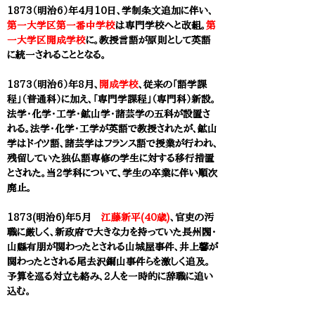
1873（明治6）年4月10日、学制条文追加に伴い、
第一大学区第一番中学校
は
専門学校へと改組。
第
一大学区開成学校
に。教授言語が原則として英語
に統一されることとなる。
1873（明治6）年8月、
開成学校
、従来の「語学課
程」（普通科）に加え、「専門学課程」（専門科）新設。
法学・化学・工学・鉱山学・諸芸学の五科が設置さ
れる。法学・化学・工学が英語で教授されたが、鉱山
学はドイツ語、諸芸学はフランス語で授業が行われ、
残留していた独仏語専修の学生に対する移行措置
とされた。当2学科について、学生の卒業に伴い順次
廃止。
1873(明治6)年5月
江藤新平(40歳)
、官吏の汚
職に厳しく、新政府で大きな力を持っていた長州閥・
山縣有朋が関わったとされる山城屋事件、井上馨が
関わったとされる尾去沢銅山事件らを激しく追及。
予算を巡る対立も絡み、2人を一時的に辞職に追い
込む。