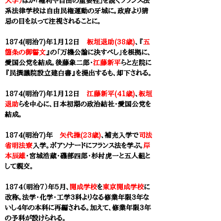
大学）
ほか「権利や自由の重要性」を説くフランス法
系法律学校は自由民権運動の牙城に。政府より猜
忌の目を以って注視されることに。
1874(明治7)年1月12日
板垣退助(38歳)
、『
五
箇条の御誓文
』の「万機公論に決すべし」を根拠に、
愛国公党を結成。後藤象二郎・
江藤新平
らと左院に
『民撰議院設立建白書』を提出するも、却下される。
1874(明治7)年1月12日
江藤新平(41歳)
、
板垣
退助
らを中心に、日本初期の政治結社・愛国公党を
結成。
1874(明治7)年
矢代操(23歳)
、補充入学で
司法
省明法寮
入学。ボアソナードにフランス法を学ぶ。
岸
本辰雄
・宮城浩蔵・磯部四郎・杉村虎一と五人組と
して親交。
1874（明治7）年5月、
開成学校
を
東京開成学校
に
改称。法学・化学・工学3科よりなる修業年限3年な
いし4年の本科に再編される。加えて、修業年限3年
の予科が設けられる。