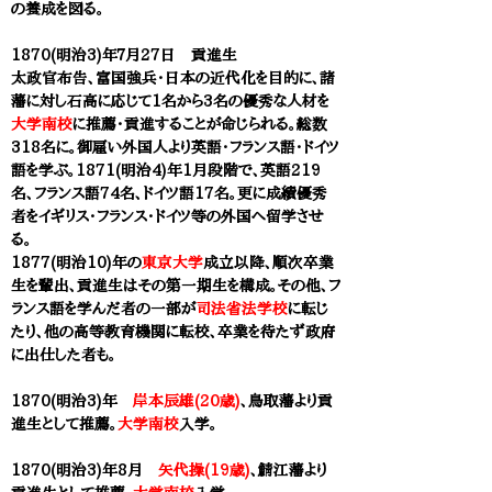
の養成を図る。
1870(明治3)年７月27日
貢進生
太政官布告、富国強兵・日本の近代化を目的に、諸
藩に対し石高に応じて1名から3名の優秀な人材を
大学南校
に推薦・貢進することが命じられる。総数
318名に。御雇い外国人より英語・フランス語・ドイツ
語を学ぶ。1871(明治4)年1月段階で、英語219
名、フランス語74名、ドイツ語17名。更に成績優秀
者をイギリス・フランス・ドイツ等の外国へ留学させ
る。
1877(明治10)年の
東京大学
成立以降、順次卒業
生を輩出、貢進生はその第一期生を構成。その他、
フ
ランス語を学んだ者の一部が
司法省法学校
に転じ
たり、他の高等教育機関に転校、卒業を待たず政府
に出仕した者も。
1870(明治3)年
岸本辰雄(20歳)
、鳥取藩より
貢
進生として推薦。
大学南校
入学。
1870(明治3)年8月
矢代操(19歳)
、
鯖江藩
より