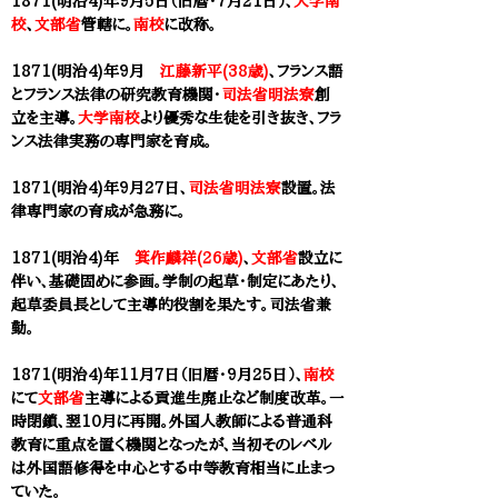
1871(明治4)年9月5日（旧暦・7月21日）、
大学南
校
、
文部省
管轄に。
南校
に改称。
1871(明治4)年9月
江藤新平(38歳)
、フランス語
とフランス法律の研究教育機関・
司法省明法寮
創
立を主導。
大学南校
より優秀な生徒を引き抜き、フラ
ンス法律実務の専門家を育成。​
1871(明治4)年9月27日、
司法省明法寮
設置。法
律専門家の育成が急務に。
1871(明治4)年
箕作麟祥(26歳)
、
文部省
設立に
伴い、基礎固めに参画。学制の起草・制定にあたり、
起草委員長として主導的役割を果たす。
司法省兼
勤。
1871(明治4)年11月7日（旧暦・9月25日）、
南校
に
て
文部省
主導による貢進生廃止など制度改革。一
時閉鎖、翌10月に再開。外国人教師による普通科
教育に重点を置く機関となったが、当初そのレベル
は外国語修得を中心とする中等教育相当に止まっ
ていた。