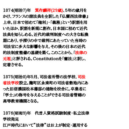
1874(明治7)年
箕作麟祥(29歳)
、5年の歳月を
かけ、フランスの諸法典を全訳した『仏蘭西法律書』
上申。日本で初めて「権利」・「義務」という訳語を用
いたほか、訳語を新規に創作。日本国に初めて近代
法典を知らしめる。近代的裁判制度への大きな転換
期にあり、手探りの中で裁判にあたっていた当時の
司法官に多大な影響を与え、その後の日本の近代
的法制度整備の基礎を築く。このことから、「
法律の
元祖
」と評される。Constitutionを「憲法」と訳し、
定着させる。
1875(明治8)年5月、司法省所管の法学校、
司法
省法学校
設立。麹町区永楽町の司法省敷地内にあ
った旧信濃国松本藩邸の建物を校舎に。卒業者に
「学士」の称号を与えることができる司法省管轄の
高等教育機関
となる。
1876(昭和9)年 代言人資格試験制度・私立法律
学校発足
江戸時代において”法律”はお上が制定・運用する