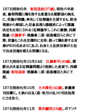
1873(明治6)年
板垣退助(37歳)
、明治六年政
変、書契問題に端を発する度重なる朝鮮国の無礼
に、世論が沸騰。率先して征韓論を主張するも、欧米
視察から帰国した岩倉具視ら穏健派によって閣議
決定を反故にされる（征韓論争）。これに激憤、西郷
隆盛・
江藤新平
・後藤象二郎・副島種臣
らと共に下
野。世論もこれを圧倒的に支持、倣って職を辞する官
僚が600名あまりに及ぶ。自身と土佐派官僚が土佐
で自由民権を唱える契機となる。
1873(明治6)年10月24日
江藤新平(40歳)
、朝
鮮出兵を巡る征韓論問題より発展した政変で、西郷
隆盛・
板垣退助
・後藤象二郎・副島種臣と共に下
野。
1873(明治6)年10月
大木喬任(42歳)
、参議兼
司法卿に。士族の反乱（萩・秋月の乱）の司法処理
に力を注ぐ。
1873(明治6)年11月
箕作麟祥(28歳)
、ボアソナ