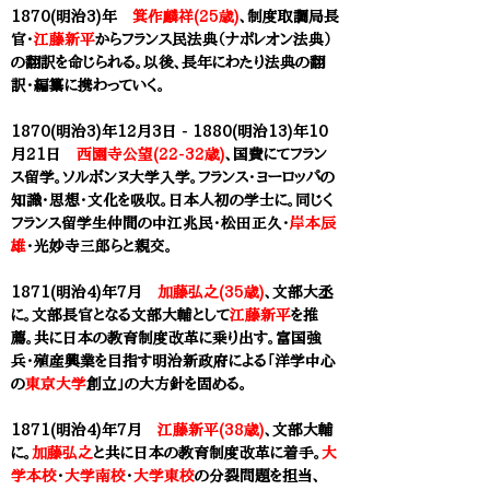
1870(明治3)年
箕作麟祥(25歳)
、制度取調局長
官・
江藤新平
からフランス民法典（ナポレオン法典）
の翻訳を命じられる。以後、長年にわたり法典の翻
訳・編纂に携わっていく。
1870(明治3)年12月3日 - 1880(明治13)年10
月21日
西園寺公望(22-32歳)
、国費にてフラン
ス留学。ソルボンヌ大学入学。フランス・ヨーロッパの
知識・思想・文化を吸収。日本人初の学士に。同じく
フランス留学生仲間の中江兆民・松田正久・
岸本辰
雄
・光妙寺三郎らと親交。
1871(明治4)年7月
加藤弘之(35歳)
、文部大丞
に。
文部長官となる文部大輔として
江藤新平
を推
薦。共に日本の教育制度改革に乗り出す。富国強
兵・殖産興業を目指す明治新政府による「
洋学中心
の
東京大学
創立」の大方針を固める。
1871(明治4)年7月
江藤新平(38歳)
、
文部大輔
に。
加藤弘之
と共に日本の教育制度改革に着手。
大
学本校
・
大学南校
・
大学東校
の分裂問題を担当、