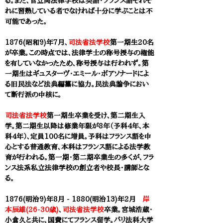
る。また、官立両法律学校は英語・フランス語それぞ
れに習熟している者でなければ十分に学ぶことは不
可能であった。
1876(昭和9)年7月、
司法省法学校
第一期生20名
が卒業。この時点では、法律学士の称号授与の権能
を有していなかったため、称号授与は行われず。第
一期生はギュスターヴ・エミール・ボアソナードによ
る旧民法など法典編纂に協力。民法典論争におい
て断行派の中核に。
司法省法学校
第一期生卒業を受け、第二期生入
学。第二期生以降は修業年限が8年（予科4年、本
科4年）、定員100名に増員。予科はフランス語を中
心とする普通教育、本科はフランス語による法学教
育が行われる。第一期・第二期卒業生の多くが、フラ
ンス法系私立法律学校の創立者や校長・講師とな
る。
1876(明治9)年8月 - 1880(明治13)年2月
岸
本辰雄(26-30歳)
、
司法省法学校
卒業。宮城浩蔵・
小倉久と共に、国費にてフランス留学。パリ法科大学