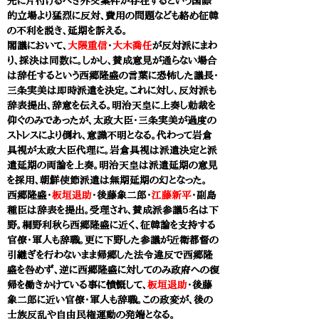
先に片付けるべき外交案件が存在するという国際
的立場より猛烈に反対、費用の問題なども絡め征韓
の不利を説き、延期を訴える。
閣議において、
大隈重信
・
大木喬任
が反対派にまわ
り、採決は同数に。しかし、賛成意見が通らない場合
は辞任するという西郷隆盛の言葉に恐怖した議長・
三条実美は即時派遣を決定。これに対し、反対派も
辞表提出、辞意を伝える。明治天皇に上奏し勅裁を
仰ぐのみであったが、太政大臣・三条実美が過度の
ストレスにより倒れ、意識不明となる。代わって岩倉
具視が太政大臣代理に。岩倉具視は派遣決定と派
遣延期の両論を上奏。明治天皇は派遣延期の意見
を採用、朝鮮使節派遣は無期延期の幻となった。
西郷隆盛・
板垣退助
・後藤象二郎・
江藤新平
・副島
種臣は辞表を提出。受理され、賛成派参議5名は下
野。桐野利秋ら西郷隆盛に近く、征韓論を支持する
官僚・軍人も辞職。更に下野した参議が近衛都督の
引継ぎを行わないまま帰郷した法令違反で西郷隆
盛を咎めず、逆に西郷隆盛に対してのみ政府への復
帰を働きかけている事に憤慨して、
板垣退助
・後藤
象二郎に近い官僚・軍人も辞職。この政変が、後の
士族反乱や自由民権運動の発端となる。