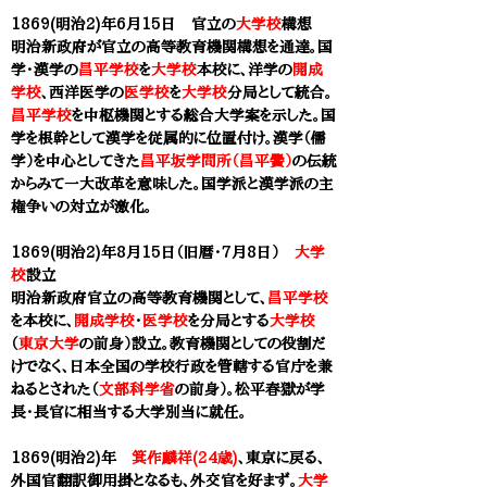
1869(明治2)年6月15日 官立の
大学校
構想
明治新政府が官立の高等教育機関構想を通達。国
学・漢学の
昌平学校
を
大学校
本校に、洋学の
開成
学校
、西洋医学の
医学校
を
大学校
分局として統合。
昌平学校
を中枢機関とする総合大学案を示した。国
学を根幹として漢学を従属的に位置付け。漢学（儒
学）を中心としてきた
昌平坂学問所（昌平黌）
の伝統
からみて一大改革を意味した。国学派と漢学派の主
権争いの対立が激化。
1869(明治2)年8月15日（旧暦・7月8日）
大学
校
設立
明治新政府官立の高等教育機関
として、
昌平学校
を本校に、
開成学校
・
医学校
を分局とする
大学校
（
東京大学
の前身）設立。教育機関としての役割だ
けでなく、日本全国の学校行政を管轄する官庁を兼
ねるとされた（
文部科学省
の前身）。松平春獄が学
長・長官に相当する大学別当に就任。
1869(明治2)年
箕作麟祥(24歳)
、東京に戻る、
外国官翻訳御用掛となるも、外交官を好まず。
大学