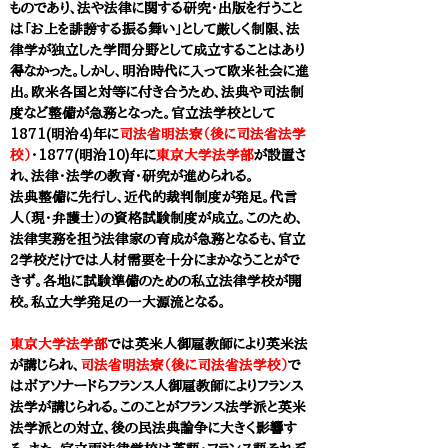
ものであり、法や法律に関する研究・出版を行うこと
は「お上を誹謗する振る舞い」として厳しく制限、法
律学が独立した学問分野として成立することはあり
得なかった。しかし、明治時代に入って欧米社会に進
出。欧米各国と対等に付き合うため、法典や司法制
度など整備が急務となった。官立法学校として
1871(明治4)年に
司法省明法寮（後に司法省法学
校）
・1877(明治10)年に
東京大学法学部
が設置さ
れ、法律・法学の教育・研究が進められる。
法典整備に先行し、近代的裁判制度が発足。代言
人（現・弁護士）の資格試験制度が成立。このため、
法律実務を担う法律家の育成が急務となるも、官立
2学校だけでは人材需要を十分にまかなうことがで
きず。各地に試験準備のための私立法律学校が開
校。私立大学発足の一大源流となる。
東京大学法学部
では英米人御雇教師により英米法
が講じられ、
司法省明法寮（後に司法省法学校）
で
はボアソナードらフランス人御雇教師によりフランス
法学が講じられる。このことがフランス法学派と英米
法学派との対立、後の民法典論争に大きく影響す