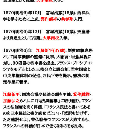
貢進生として推薦。
大学南校
入学。
1870(明治3)年10月 宮城浩蔵(19歳)、西洋兵
学を学ぶために上京。
箕作麟祥
の
共学塾
入門。
1870(明治3)年12月 宮城浩蔵(19歳)、
天童藩
より
貢進生として推薦。
大学南校
入学。
1870(明治3)年
江藤新平(37歳)
、制度取調専務
として国家機構の整備に従事。大納言・岩倉具視に
対し、30項目の答申書を提出。フランス・プロシア・ロ
シアをモデルとした三権分立と議会制、君主国家と
中央集権体制の促進、四民平等を提示。憲法の制
定作業に着手
。
江藤新平
、国法会議や民法会議を主催、
箕作麟祥
・
加藤弘之
らと共に『民法典編纂』に取り組む。​フラン
スの法制度を高く評価。「フランス民法と書いてある
のを日本民法と書き直せばよい」・「誤訳も妨げず、
ただ速訳せよ」。普仏戦争でフランスが大敗するも、
フランスへの評価が日本で低くなるのを戒める。​