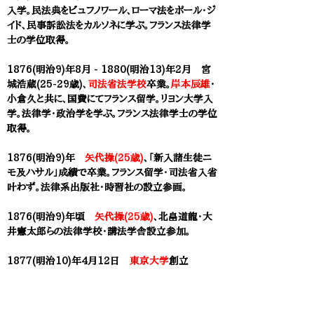
入学。民法典をビュフノワール、ローマ法をポール・ジ
イド、民事訴訟法をカルソネに学ぶ。フランス法律学
士の学位取得。
1876(明治9)年8月 - 1880(明治13)年2月 宮
城浩蔵(25-29歳)、
司法省法学校
卒業。
岸本辰雄
・
小倉久と共に、国費にてフランス留学。リヨン大学入
学。法律学・政治学を学ぶ。フランス法律学士の学位
取得。
1876(明治9)年
矢代操(25歳)
、「新入諸生徒ニ
モ及ハサル」成績で卒業。フランス留学・司法省入省
叶わず。法律系出版社・時習社の設立参画。
1876(明治9)年頃
矢代操(25歳)
、北畠道龍・大
井憲太郎らの法律学校・講法学舎設立参加。
1877(明治10)年4月12日
東京大学
創立
東京開成学校本科
と
東京医学校
が統合。法学部・
理学部・文学部・医学部の4学部からなる総合大学
が誕生。しかし実態は、1881(明治14)年の組織改