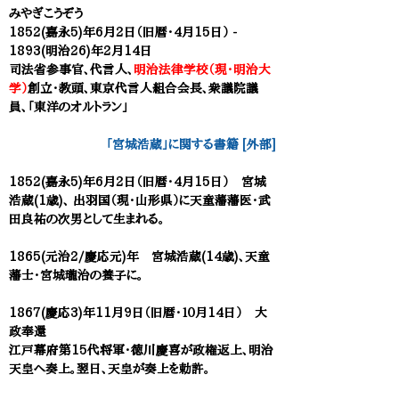
みやぎこうぞう
1852(嘉永5)年6月2日（旧暦・4月15日） -
1893(明治26)年2月14日
司法省参事官、
代言人、
明治法律学校（現・明治大
学）
創立・教頭、東京代言人組合会長、衆議院議
員、「東洋のオルトラン」
「宮城浩蔵」に関する書籍 [外部]
1852(嘉永5)年6月2日（旧暦・4月15日） 宮城
浩蔵(1歳)、 出羽国（現・山形県）に天童藩藩医・武
田良祐の次男として生まれる。
1865(元治2/慶応元)年 宮城浩蔵(14歳)、天童
藩士・宮城瓏治の養子に。
1867(慶応3)年11月9日（旧暦・１０月14日） 大
政奉還
江戸幕府第15代将軍・徳川慶喜が政権返上、明治
天皇へ奏上。翌日、天皇が奏上を勅許。