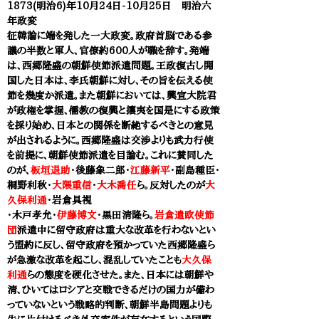
1873(明治6)年10月24日-10月25日 明治六
年政変
征韓論に端を発した一大政変。政府首脳である参
議の半数と軍人、官僚約600人が職を辞す。発端
は、西郷隆盛の朝鮮使節派遣問題。王政復古し開
国した日本は、李氏朝鮮に対し、その旨を伝える使
節を幾度か派遣。また朝鮮においては、興宣大院君
が政権を掌握、儒教の復興と攘夷を国是にする政策
を採り始め、日本との関係を断絶するべきとの意見
が出されるように。西郷隆盛は交渉よりも武力行使
を前提に、朝鮮使節派遣を目論む。これに賛同した
のが、
板垣退助
・後藤象二郎・
江藤新平
・副島種臣・
桐野利秋・
大隈重信
・
大木喬任
ら。反対したのが
大
久保利通
・岩倉具視
・木戸孝允・
伊藤博文
・黒田清隆ら。
岩倉遣欧使節
団
派遣中に留守政府は重大な改革を行わないとい
う盟約に反し、留守政府を預かっていた西郷隆盛ら
が急激な改革を起こし、混乱していたことも
大久保
利通
らの態度を硬化させた。
また、日本には朝鮮や
清、ひいてはロシアと交戦できるだけの国力が備わ
っていないという戦略的判断、朝鮮半島問題よりも