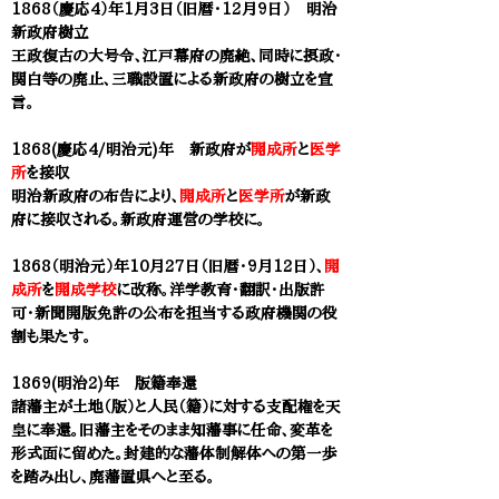
1868（慶応4）年1月3日（旧暦・12月9日） 明治
新政府樹立
王政復古の大号令、江戸幕府の廃絶、同時に摂政・
関白等の廃止、三職設置による新政府の樹立を宣
言。
1868(慶応4/明治元)年 新政府が
開成所
と
医学
所
を接収
明治新政府の布告により、
開成所
と
医学所
が新政
府に接収される。新政府運営の学校に。
1868（明治元）年10月27日（旧暦・9月12日）、
開
成所
を
開成学校
に改称。洋学教育・翻訳・出版許
可・新聞開版免許の公布を担当する政府機関の役
割も果たす。
1869(明治2)年 版籍奉還
諸藩主が土地（版）と人民（籍）に対する支配権を天
皇に奉還。旧藩主をそのまま
知藩事に任命、変革を
形式面に留めた。封建的な藩体制解体への第一歩
を踏み出し、廃藩置県へと至る。