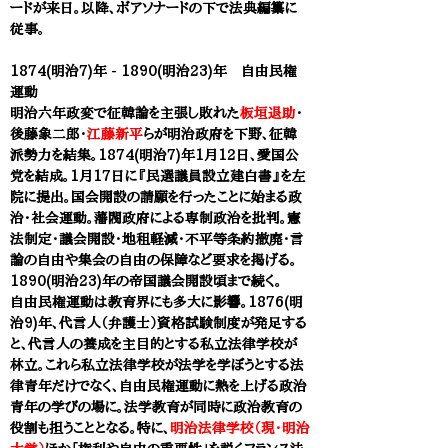
ードが来日。以降、
ボアソナードの下で法典編纂に
従事。
1874(明治7)年
- 1890(明治23)年
自由民権
運動
明治六年政変で征韓論を主張し敗れた
板垣退助
・
後藤象二郎・
江藤新平
らが明治政府を下野、征韓
派勢力を結集。1874(明治7)年1月12日、愛国公
党を結成。1月17日に『民選議員設立建白書』を左
院に提出。国会開設の請願を行ったことに始まる政
治・社会運動。藩閥政府による専制政治を批判。憲
法制定・議会開設・地租軽減・不平等条約撤廃・言
論の自由や集会の自由の保障など要求を掲げる。
1890(明治23)年の帝国議会開設頃まで続く。
自由民権運動は教育界にも多大に影響。
1876(明
治9)年、代言人（弁護士）資格試験制度が発足する
と、代言人の養成を主目的とする私立法律学校が
林立。これら私立法律学校が法学を学ぼうとする法
律青年だけでなく、自由民権運動に熱を上げる政治
青年の学びの場に。法学教育が同時に政治教育の
役割も担うこととなる。特に、
明治法律学校（現・明治