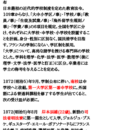
布
日本最初の近代的学校制度を定めた教育法令。
109章からなり、「大中小学区ノ事」・「学校ノ事」「教
員ノ事」・「生徒及試業ノ事」・「海外留学生規則ノ
事」・「学費ノ事」の6項目を規定。全国を学区に分
け、それぞれに大学校・中学校・小学校を設置するこ
とを計画。身分・性別に区別なく、国民皆学を目指
す。フランスの学制にならい、学区制を採用。​
「大学」について、高尚な諸学を授ける専門科の学校
とした。学科を理学・化学・法学・医学・数理学（後に
理学・文学・法学・医学と訂正）に区分。卒業者には
学士の称号を与えることを定める。
1872（明治5）年9月、学制公布に伴い、
南校
は中
学校へと改組。
第一大学区第一番中学校
に。外国
語による普通科課程を修了する学生が出てくると、
次の受け皿が必要に。
1872(明治5)年8月
岸本辰雄(22歳)
、新設の
司
法省明法寮
に第一期生として入学。ジョルジュ・ブス
ケ、ギュスターヴ・エミール・ボアソナードらにフランス