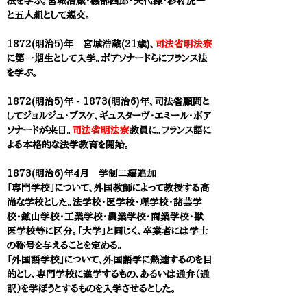
法を学ぶ。宮城浩蔵・磯部四郎・矢代操・杉村虎一
と五人組として親交。
1872(明治5)年 宮城浩蔵(21歳)、
司法省明法寮
に第一期生として入学。ボアソナードらにフランス法
を学ぶ。
1872(明治5)年 - 1873(明治6)年、司法省顧問と
してジョルジュ・ブスケ、ギュスターヴ・エミール・ボア
ソナードが来日。
司法省明法寮
教員に。
フランス語に
よる本格的な法学教育を開始。
1873(明治6)年4月 学制二編追加
「専門学校」について、外国教師によって教授する高
尚な学校とした。法学校・医学校・理学校・諸芸学
校・鉱山学校・工業学校・農業学校・商業学校・獣
医学校等に区分。「大学」と同じく、卒業者には学士
の称号を与えることを定める。
「外国語学校」について、外国語学に熟達するのを目
的とし、専門学校に進学するもの、あるいは通弁（通
訳）を学ぼうとするものを入学させるとした。