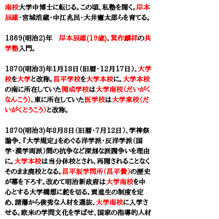
南校
大学中博士に転じる。この頃、私塾を開く。
岸本
辰雄
・宮城浩蔵・中江兆民・大井憲太郎らを育てる。
1869(明治2)年
岸本辰雄(19歳)
、
箕作麟祥
の
共
学塾
入門。
1870(明治3)年1月18日（旧暦・12月17日）、
大学
校
を
大学
と改称。
昌平学校
を
大学本校
に。
大学本校
の南に所在していた
開成学校
は
大学南校（だいがく
なんこう）
、東に所在していた
医学校
は
大学東校（だ
いがくとうこう）
と改称。
1870(明治3)年8月8日（旧暦・7月12日）、学神祭
論争、『大学規定』をめぐる洋学派・反洋学派（国
学・漢学両派）間の抗争など深刻な派閥争いを理由
に。
大学本校
は当分休校とされ、再開されることなく
そのまま廃校となる。
昌平坂学問所（昌平黌）
の歴史
が幕を下ろす。改めて明治新政府は
大学南校
を中
心とする大学構想に舵を切る。貢進生の制度を定
め、諸藩から俊秀な人材を選抜、
大学南校
に入学さ
せる。欧米の学問文化を学ばせ、国家の指導的人材