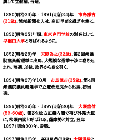
属して立候補。当選。
1890(明治23)年 - 1891(明治24)年
市島謙吉
(31歳)
、読売新聞社入社、
高田早苗
を継ぎ主筆に。
1892(明治25）年頃、
東京専門学校
の別名として、
早稲田大学
と呼ばれるように。
1892(明治25)年
天野為之(32歳)
、第2回衆議
院議員総選挙に出馬、大規模な選挙干渉に巻き込
まれ、落選。以後、政界から身を引く。
1894(明治27)年10月
市島謙吉(35歳)
、第4回
衆議院議員総選挙で立憲改進党から出馬、初当
選。
1896(明治29)年 - 1897(明治30)年
大隈重信
(59-60歳)
、 第2次松方正義内閣で再び外務大臣
に。松隈内閣と呼ばれる。薩摩勢と対立。翌年
1897（明治30）年、辞職。
1897(明治30)年 ​高田早苗(38歳)、
大隈重信
と