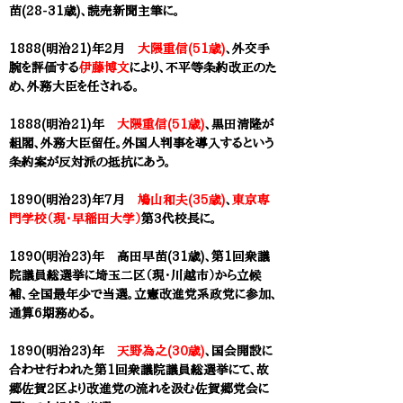
苗(28-31歳)、読売新聞主筆に。
1888(明治21)年2月
大隈重信(51歳)
、外交手
腕を評価する
伊藤博文
により、不平等条約改正のた
め、外務大臣を任される。
1888(明治21)年
大隈重信(51歳)
、黒田清隆が
組閣、外務大臣留任。外国人判事を導入するという
条約案が反対派の抵抗にあう。
1890(明治23)年
7月
鳩山和夫(35歳)
、
東京専
門学校（現・早稲田大学）
第3代校長に。
1890(明治23)年 ​高田早苗(31歳)、第1回衆議
院議員総選挙に埼玉二区（現・川越市）から立候
補、全国最年少で当選。立憲改進党系政党に参加、
通算6期務める。
1890(明治23)年
天野為之(30歳)
、国会開設に
合わせ行われた第1回衆議院議員総選挙にて、故
郷佐賀2区より改進党の流れを汲む佐賀郷党会に