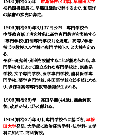
1902(明治35)年
市島謙吉(43歳)
、
早稲田大学
初代図書館長に。早稲田騒動で辞するまで、和漢洋
の蔵書の拡充に奔走。
1903(明治36)年3月27日公布 専門学校令
中等教育修了者を対象に高等専門教育を実施する
「専門学校（旧制専門学校）」を規定。「高等ノ学術
技芸ヲ教授スル学校ハ専門学校トス」と大枠を定め
る。
予科・研究科・別科を設置することが認められる。専
門学校令によって設立された専門学校は、宗教系
学校、女子専門学校、医学専門学校、歯科医学専
門学校、薬学専門学校、外国語学校など多岐にわた
り、多様な高等専門教育機関が生まれる。
1903(明治36)年 ​高田早苗(44歳)、議会解散
後、政界からしばらく離れる。
1904(明治37)年
4月
、
専門学校令に基づき、
早稲
田大学
発足。大学部に政治経済学科・法学科・文学
科に加えて、商科新設。