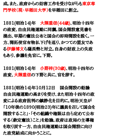
成。また、政府からの妨害工作を受けながらも
東京専
門学校（現・早稲田大学）
を早稲田に創立。
1881(明治14)年
大隈重信(44歳)
、明治十四年
の政変、自由民権運動に同調。国会開設意見書を
提出、早期の憲法公布と国会の即時開設を説く。一
方、開拓使官有物払下げを巡り、かつての盟友であ
る
伊藤博文
ら薩長勢と対立。自身の財政上の失政
もあり、参議を免官に。下野。
1881(明治14)年
小野梓(30歳)
、明治十四年の
政変、
大隈重信
の下野と共に、官を辞す。
1881(明治14)年10月12日 国会開設の勅諭
自由民権運動の高まりを受け、また
明治十四年の政
変による政府批判の鎮静化を目的に。明治天皇が
「10年後の1890(明治23)年に議員を召して国会を
開設すること」・「その組織や権限は自ら定めて公布
する（欽定憲法）こと」を勅諭。政府は政局の主導権
を取り戻す一方、自由民権運動は国会開設に向け
た政党結成に向かうことに。