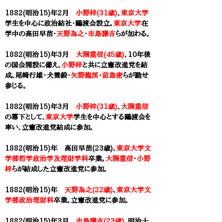
1882(明治15)年2月
小野梓(31歳)
、
東京大学
学生を中心に
政治結社・
鷗渡会設立。
東京大学
在
学中の
高田早苗
・
天野為之
・
市島謙吉
らが加わる。
1882(明治15)年3月
大隈重信(45歳)
、10年後
の国会開設に備え、
小野梓
と共に立憲改進党を結
成。尾崎行雄・犬養毅・
矢野龍渓
・
前島密
らが馳せ
参じる。
1882(明治15)年
3月
小野梓(31歳)
、
大隈重信
の
幕下として、
東京大学
学生を中心とする鷗渡会を
率い、立憲改進党結成に参加。
1882(明治15)年 ​高田早苗(23歳)、
東京大学文
学部哲学政治学及理財学科
卒業。
大隈重信
・
小野
梓
らが結成した立憲改進党に参加。
1882(明治15)年
天野為之(22歳)
、
東京大学文
学部政治理財科
卒業。立憲改進党に参加。
1882(明治15)年3月
市島謙吉(23歳)
、明治十