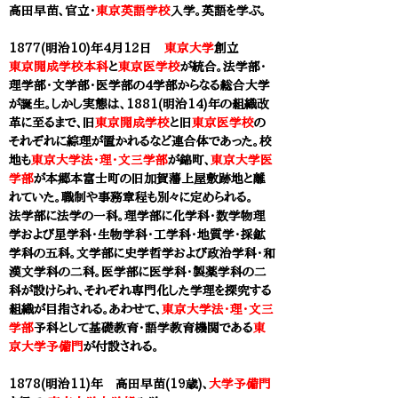
高田早苗、官立・
東京英語学校
入学。英語を学ぶ。
1877(明治10)年4月12日
東京大学
創立
東京開成学校本科
と
東京医学校
が統合。法学部・
理学部・文学部・医学部の4学部からなる総合大学
が誕生。しかし実態は、1881(明治14)年の組織改
革に至るまで、旧
東京開成学校
と旧
東京医学校
の
それぞれに綜理が置かれるなど連合体であった。校
地も
東京大学法・理・文三学部
が
錦町、
東京大学医
学部
が本郷本富士町の旧加賀藩上屋敷跡地と離
れていた。職制や事務章程も別々に定められる。
法学部に法学の一科。理学部に化学科・数学物理
学および星学科・生物学科・工学科・地質学・採鉱
学科の五科。文学部に史学哲学および政治学科・和
漢文学科の二科。医学部に医学科・製薬学科の二
科が設けられ、それぞれ専門化した学理を探究する
組織が目指される。あわせて、
東京大学法・理・文三
学部
予科として基礎教育・語学教育機関である
東
京大学予備門
が付設される。
1878(明治11)年 高田早苗(19歳)、​
大学予備門