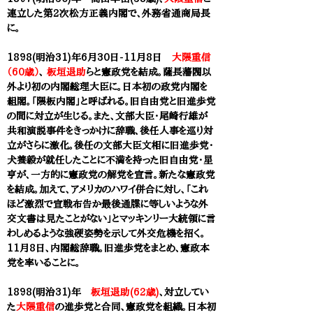
連立した第2次松方正義内閣で、外務省通商局長
に。
1898(明治31)年6月30日-11月8日
大隈重信
（60歳）
、
板垣退助
らと憲政党を結成。薩長藩閥以
外より初の内閣総理大臣に。日本初の政党内閣を
組閣。「隈板内閣」と呼ばれる。旧自由党と旧進歩党
の間に対立が生じる。また、文部大臣・尾崎行雄が
共和演説事件をきっかけに辞職、後任人事を巡り対
立がさらに激化。後任の文部大臣文相に旧進歩党・
犬養毅が就任したことに不満を持った旧自由党・星
亨が、一方的に憲政党の解党を宣言。新たな憲政党
を結成。加えて、アメリカのハワイ併合に対し、「これ
ほど激烈で宣戦布告か最後通牒に等しいような外
交文書は見たことがない」とマッキンリー大統領に言
わしめるような強硬姿勢を示して外交危機を招く。
11月8日、内閣総辞職。旧進歩党をまとめ、憲政本
党を率いることに。
1898(明治31)年
板垣退助(62歳)
、対立してい
た
大隈重信
の進歩党と合同、憲政党を組織。日本初