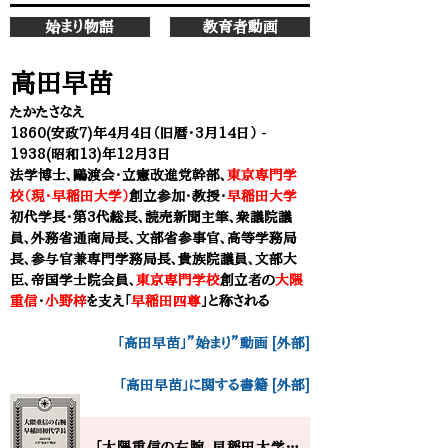
始まり物語
教育者動画
高田早苗
たかたさなえ
1860(安政7)年4月4日（旧暦・3月14日） -
1938(昭和13)年12月3日
法学博士、鷗渡会・立憲改進党幹部、
東京専門学
校（現・早稲田大学）
創立参加・教授・
早稲田大学
初代学長・第3代総長、読売新聞主筆、衆議院議
員、外務省通商局長、文部省参事官、高等学務局
長、参与官兼専門学務局長、貴族院議員、文部大
臣、帝国学士院会員、
東京専門学校
創立者の
大隈
重信
・
小野梓
を支え「
早稲田四尊
」と称される
「高田早苗」”始まり”動画 [外部]
「高田早苗」に関する書籍 [外部]
「大隈重信の右腕、早稲田大学初代学長」 高田早苗の大学”始まり”物語