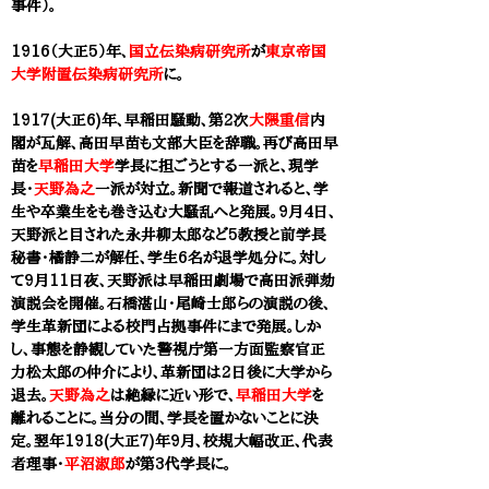
事件）。
1916（大正5）年、
国立伝染病研究所
が
東京帝国
大学附置伝染病研究所
に。
1917(大正6)年、早稲田騒動、第2次
大隈重信
内
閣が瓦解、
高田早苗
も文部大臣を辞職。再び高田早
苗を
早稲田大学
学長に担ごうとする一派と、現学
長・
天野為之
一派が対立。新聞で報道されると、学
生や卒業生をも巻き込む大騒乱へと発展。9月4日、
天野派と目された永井柳太郎など5教授と前学長
秘書・橘静二が解任、学生6名が退学処分に。対し
て9月11日夜、天野派は早稲田劇場で高田派弾劾
演説会を開催。石橋湛山・尾崎士郎らの演説の後、
学生革新団による校門占拠事件にまで発展。しか
し、事態を静観していた警視庁第一方面監察官正
力松太郎の仲介により、革新団は2日後に大学から
退去。
天野為之
は絶縁に近い形で、
早稲田大学
を
離れることに。当分の間、学長を置かないことに決
定。翌年1918(大正7)年9月、校規大幅改正、代表
者理事・
平沼淑郎
が第3代学長に。