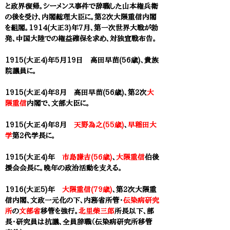
と政界復帰。シーメンス事件で辞職した山本権兵衛
の後を受け、内閣総理大臣に。第2次大隈重信内閣
を組閣。1914(大正3)年7月、第一次世界大戦が勃
発、中国大陸での権益確保を求め、対独宣戦布告。
1915(大正4)年5月19日 ​高田早苗(56歳)、貴族
院議員に。
1915(大正4)年8月 ​高田早苗(56歳)、第2次
大
隈重信
内閣で、文部大臣に。
1915(大正4)年8月
天野為之(55歳)
、
早稲田大
学
第2代学長に。
1915(大正4)年
市島謙吉(56歳)
、
大隈重信
伯後
援会会長に。晩年の政治活動を支える。
1916(大正5)年
大隈重信(79歳)
、第2次大隈重
信内閣、文政一元化の下、内務省所管・
伝染病研究
所
の
文部省
移管を強行。
北里柴三郎
所長以下、部
長・研究員は抗議、全員辞職（伝染病研究所移管