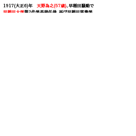
1917(大正6)年
天野為之(57歳)
、早稲田騒動で
早稲田大学
第2代学長辞任後、再び早稲田実業学
校に戻り、校長に。学校運営に尽力。早稲田実業学
校は
早稲田大学
と別の路線を歩むことに。
1918(大正7)年9月
平沼淑郎(55歳)
、早稲田騒
動後、
早稲田大学
第3代学長に。
1918(大正7)年12月6日公布 1919(大正8)年4
月1日施行 大学令
原敬内閣の高等教育拡張政策に基づき、法制度上
における
帝国大学
と別種の「大学」を設置。専門学
校の大学への昇華が認可される。大学の性格を、
「国家二須要ナル学術ノ理論及応用ヲ教授シ並其
ノ蘊奥ヲ攻究スルヲ以テ目的トシ兼テ人格ノ陶冶及
国家思想ノ涵養二留意スヘキモノトス」と規定。
その構成に関し、数個の学部を置くのを常例とすると
し、設置する学部として法学・医学・工学・文学・理
学・農学・経済学および商学の8学部をあげる。特別
の必要のある場合には1個の学部を置くことができ
るとし、単科大学の成立も認める。