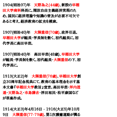
1904(明治37)年
天野為之(44歳)
、新設の
早稲
田大学商科
科長に。開放自由主義経済実現のた
め、国民に経済理論や知識の普及が必要不可欠で
あると考え、経済教育の拡充を模索。
1907(明治40)年
大隈重信(70歳)
、政界引退。
早稲田大学
が総長・学長制を敷く、初代総長に。初
代学長に
高田早苗
。
1907(明治40)年 ​高田早苗(48歳)、
早稲田大学
が総長・学長制を敷く。初代総長・
大隈重信
の下、初
代学長に。
1913(大正2)年
大隈重信(76歳)
、
早稲田大学
創
立30周年記念祝典にて、教育の基本理念を示す基
本文書『
早稲田大学
教旨』宣言。
高田早苗
・
坪内逍
遥
・
天野為之
・
市島謙吉
・浮田和民・松平康国など
が草案作成。
1914(大正3)年
4月16日 - 1916(大正5)年
10月
9日
大隈重信(77-79歳)
、第1次護憲運動が興る