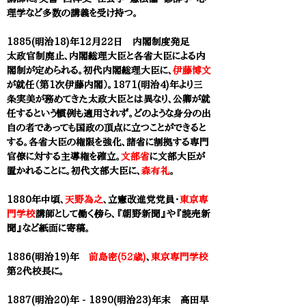
理学など多数の講義を受け持つ​。
1885(明治18)年12月22日 内閣制度発足
太政官制廃止、内閣総理大臣と各省大臣による内
閣制が定められる。初代内閣総理大臣に、
伊藤博文
が就任（第1次伊藤内閣）。1871(明治4)年より三
条実美が務めてきた太政大臣とは異なり、公卿が就
任するという慣例も適用されず。
どのような身分の出
自の者であっても
国政の頂点に立つことができると
する。
各省大臣の権限を強化、諸省に割拠する専門
官僚に対する主導権を確立。
文部省
に文部大臣が
置かれることに。初代文部大臣に、
森有礼
。
1880年中頃、
天野為之
、立憲改進党党員・
東京専
門学校
講師として働く傍ら、『朝野新聞』や『読売新
聞』など紙面に寄稿。
1886(明治19)年
前島密(52歳)
、
東京専門学校
第2代校長に。
1887(明治20)年 - 1890(明治23)年末 ​高田早