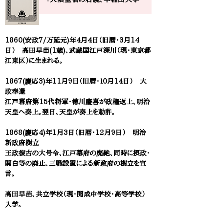
1860(安政7/万延元)年4月4日（旧暦・3月14
日） ​高田早苗(1歳)、武蔵国江戸深川（現・東京都
江東区）に生まれる。
1867(慶応3)年11月9日（旧暦・１０月14日） 大
政奉還
江戸幕府第15代将軍・徳川慶喜が政権返上、明治
天皇へ奏上。翌日、天皇が奏上を勅許。
1868(慶応4)年1月3日（旧暦・12月9日） 明治
新政府樹立
王政復古の大号令、江戸幕府の廃絶、同時に摂政・
関白等の廃止、三職設置による新政府の樹立を宣
言。
高田早苗、共立学校（現・開成中学校・高等学校）
入学。