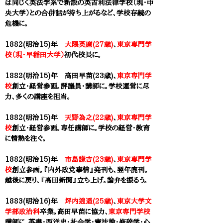
は同じく英法学系で新設の英吉利法律学校（現・中
央大学）との合併話が持ち上がるなど、学校存続の
危機に。
1882(明治15)年
大隈英麿(27歳)
、
東京専門学
校（現・早稲田大学）
初代校長に。
1882(明治15)年 ​高田早苗(23歳)、
東京専門学
校
創立・経営参画。評議員・講師に。学校運営に尽
力、多くの講座を担当。
1882(明治15)年
天野為之(22歳)
、
東京専門学
校
創立・経営
参画。専任講師に。学校の経営・教育
に情熱を注ぐ。
1882(明治15)年
市島謙吉(23歳)
、
東京専門学
校
創立参画。『内外政党事情』発刊も、翌年廃刊。
越後に戻り、『高田新聞』立ち上げ。論弁を振るう。
1883(明治16)年
坪内逍遥(25歳)
、
東京大学文
学部政治科
卒業。​
高田早苗
に協力、
東京専門学校
講師に。英書・西洋史・社会学・憲法論・修辞学・心