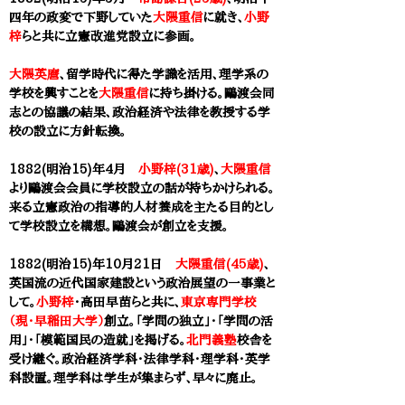
四年の政変で下野していた
大隈重信
に就き、
小野
梓
らと共に立憲改進党設立に参画。
大隈英麿
、
留学時代に得た学識を活用、理学系の
学校を興すことを
大隈重信
に持ち掛ける。
鷗渡会同
志との協議の結果、政治経済や法律を教授する学
校の設立に方針転換。
1882(明治15)年
4月
小野梓(31歳)
、
大隈重信
より
鷗渡会会員に学校設立の話が持ちかけられる。
来る立憲政治の指導的人材養成を主たる目的とし
て学校設立を構想。鷗渡会が創立を支援。
1882(明治15)年10月21日
大隈重信(45歳)
、
英国流の近代国家建設という政治展望の一事業と
して。
小野梓
・
高田早苗
らと共に、
東京専門学校
（現・早稲田大学）
創立。「学問の独立」・「学問の活
用」・「模範国民の造就」を掲げる。
北門義塾
校舎を
受け継ぐ。政治経済学科・法律学科・理学科・英学
科設置。理学科は学生が集まらず、早々に廃止。