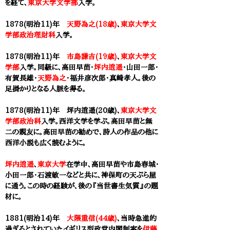
を経て、
東京大学文学部
入学。
1878(明治11)年
天野為之(18歳)
、
東京大学文
学部政治理財科
入学。
1878(明治11)年
市島謙吉(19歳)
、
東京大学文
学部
入学。同級に、
高田早苗
・
坪内逍遥
・山田一郎・
有賀長雄・
天野為之
・福井彦次郎・真崎孝人。後の
足掛かりとなる人脈を得る。
1878(明治11)年 坪内逍遥(20歳)、
東京大学文
学部政治科
入学。西洋文学を学ぶ。
高田早苗
と無
二の親友に。高田早苗の勧めで、詩人の作品の他に
西洋小説も広く読むように。
坪内逍遥
、
東京大学
在学中、
高田早苗
や市島春城・
小田一郎・石渡敏一などと共に、神保町の天ぷら屋
に通う。この時の経験が、後の『当世書生気質』の題
材に。
1881(明治14)年
大隈重信(44歳)
、当時急進的
過ぎるとされていたイギリス型政党内閣制案を
伊藤