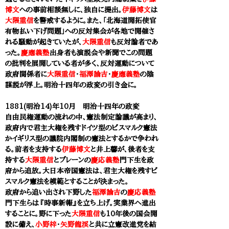
博文
への事前相談無しに、独自に提出。
伊藤博文
は
大隈重信
を警戒するように。また、「北海道開拓使官
有物払い下げ問題」への反対集会が各地で開催さ
れる騒動が起きていたが、
大隈重信
も反対論者であ
った。
慶應義塾
出身者も演説会や新聞でこの問題
の批判を展開している者が多く、反対運動について
政府関係者に
大隈重信
・
福澤諭吉
・
慶應義塾
の陰
謀説が浮上。明治十四年の政変の引き金に。
1881(明治14)年10月
明治十四年の政変
自由民権運動の流れの中、憲法制定論議が高まり、
政府内で君主大権を残すドイツ型のビスマルク憲法
かイギリス型の議院内閣制の憲法とするかで争われ
る。前者を支持する
伊藤博文
と井上馨が、後者を支
持する
大隈重信
とブレーンの
慶応義塾
門下生を政
府から追放。大日本帝国憲法は、君主大権を残すビ
スマルク憲法を模範とすることが決まった。
政府から追い出され下野した
福澤諭吉
の
慶応義塾
門下生らは『時事新報』を立ち上げ。実業界へ進出
することに。野に下った
大隈重信
も10年後の国会開
設に備え、
小野梓
・
矢野龍渓
と共に立憲改進党を結