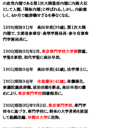
の政党内閣である第1次
大隈重信
内閣に内務大臣
として入閣。「隈板内閣」と呼ばれる。しかし、内紛激
しく、4か月で総辞職せざるを得なくなる。
1898(明治31)年 ​高田早苗(39歳)、第1次大隈
内閣で、文部省参事官・高等学務局長・参与官兼専
門学務局長に。
1900(明治33)年2月、
東京専門学校大学部
設置。
学監を新設、初代学監に
高田早苗
。
1901(明治34)年 ​高田早苗(42歳)、法学博士に。
1901(明治34)年
市島謙吉(42歳)
、体調悪化、
衆議院議員辞職、政治活動を断念。
高田早苗
の薦
めにより、
東京専門学校
図書館長に。
1902(明治35)年9月2日
、
東京専門学校
、専門学
校令に基づき、専門学校に。将来の大学昇格を展望
して組織改編、
早稲田大学
に改称。