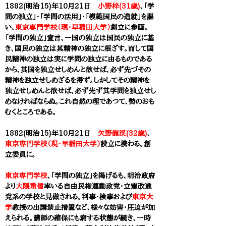
1882(明治15)年
10月21日
小野梓(31歳)
、「学
問の独立」・「学問の活用」・「模範国民の造就」を謳
い、
東京専門学校（現・早稲田大学）
創立に参画。
「学問の独立」宣言、一国の独立は国民の独立に基
き、国民の独立は其精神の独立に根ざす。而して国
民精神の独立は実に学問の独立に由るものである
から、其国を独立せしめんと欲せば、必ず先づその
精神を独立せしめざるを得ず。しかしてその精神を
独立せしめんと欲せば、必ず先ず其学問を独立せし
めなければならぬ。これ自然の理であつて、勢のおも
むくところである。
1882(明治15)年10月21日
矢野龍渓(32歳)
、
東京専門学校（現・早稲田大学）
設立に携わる。創
立委員に。
東京専門学校
、「学問の独立」を掲げるも、明治政府
より
大隈重信
率いる自由民権運動政党・
立憲改進
党系の学校と見做される。判事・検事および
東京大
学
教授の出講禁止措置など、様々な妨害・圧迫が加
えられる。講師の確保にも窮する状態が続き、一時