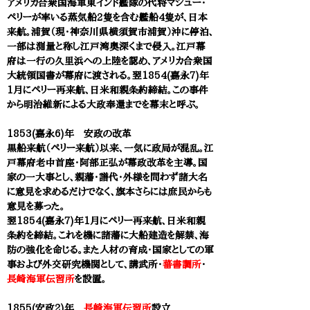
アメリカ合衆国海軍東インド艦隊の代将マシュー・
ペリーが率いる蒸気船2隻を含む艦船4隻が、日本
来航。浦賀（現・神奈川県横須賀市浦賀）沖に停泊、
一部は測量と称し江戸湾奥深くまで侵入。江戸幕
府は一行の久里浜への上陸を認め、アメリカ合衆国
大統領国書が幕府に渡される。翌1854(嘉永7)年
1月にペリー再来航、日米和親条約締結。この事件
から明治維新による大政奉還までを幕末と呼ぶ。
1853(嘉永6)年 安政の改革
黒船来航（ペリー来航）以来、一気に政局が混乱。江
戸幕府老中首座・阿部正弘が幕政改革を主導。国
家の一大事とし、親藩・譜代・外様を問わず諸大名
に意見を求めるだけでなく、旗本さらには庶民からも
意見を募った。
翌1854(嘉永7)年1月にペリー再来航、日米和親
条約を締結。これを機に諸藩に大船建造を解禁、海
防の強化を命じる。また人材の育成・国家としての軍
事および外交研究機関として、講武所・
蕃書調所
・
長崎海軍伝習所
を設置。
1855(安政2)年
長崎海軍伝習所
設立