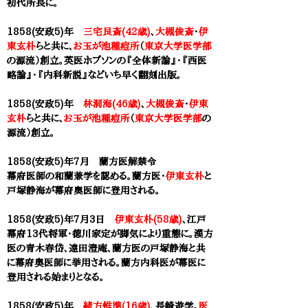
初代所長に
。
1858(安政5)年
三宅艮斎(42歳)
、
大槻俊斎
・
伊
東玄朴
らと共に、
お玉が池種痘所
（
東京大学医学部
の源流）創立。英医ホブソンの『全体新論』・『西医
略論』・『内科新説』などいち早く翻刻出版。
1858(安政5)年
林洞海(46歳)
、
大槻俊斎
・
伊東
玄朴
らと共に、
お玉が池種痘所
（
東京大学医学部
の
源流）創立。
1858(安政5)年7月 蘭方医解禁令
幕府医師の和蘭兼学を認める。蘭方医・
伊東玄朴
と
戸塚静海が幕府奧医師に登用される。
1858(安政5)年7月3日
伊東玄朴(58歳)
、江戸
幕府13代将軍・徳川家定が脚気により重態に。漢方
医の青木春岱、遠田澄庵、蘭方医の戸塚静海と共
に幕府奥医師に挙用される。蘭方内科医が幕医に
登用される始まりとなる。
1858(安政5)年
緒方惟準(16歳)
、長崎遊学。
医