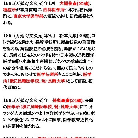
1861(万延2/文久元)年1月
大槻俊斎(55歳)
、
種痘所
が幕府直轄に、
西洋医学所
へ改称。初代頭
取に。
東京大学医学部
の源流であり、初代総長とさ
れる。
1861(万延2/文久元)年9月 松本良順(30歳)、コ
レラ流行を踏まえ、長崎奉行所に衛生行政の重要性
を訴える。病院設立の必要を説き、幕府がこれに応じ
る。長崎に124床のベッドを持つ日本初の近代西洋
医学病院・小島養生所開院。ポンペの診療は相手
の身分や貧富にこだわらない、極めて民主的なもの
であった。あわせて
医学伝習所
をここに移転、
医学
所（後に長崎医学校、現・長崎大学）
として併設。初
代頭取に。
1861(万延2/文久元)年
長與專齋(24歳)
、長崎
の
医学所（後に長崎医学校、現・長崎大学）
にて、オ
ランダ人医師ポンペより西洋医学を学ぶ。その後、ポ
ンペの後任マンスフェルトに師事、医学教育近代化
の必要性を諭される。