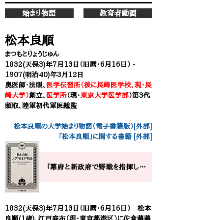
始まり物語
教育者動画
松本良順
まつもとりょうじゅん
1832(天保3)年7月13日（旧暦・6月16日） -
1907(明治40)年3月12日
奥医師・法眼、
医学伝習所（後に長崎医学校、現・長
崎大学）
創立、​
医学所
（現・
東京大学医学部
）第3代
頭取、陸軍初代軍医総監
松本良順の大学始まり物語（電子書籍版）[外部]
「松本良順」に関する書籍 [外部]
「幕府と新政府で野戦を指揮した、近代軍医の祖禁制動乱の中、近代医学の源流を拓く」​ 松本良順の大学”始まり”物語
1832(天保3)年7月13日（旧暦・6月16日） 松本
良順(1歳)、江戸麻布（現
・
東京都港区）に佐倉藩藩