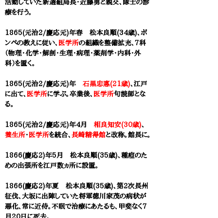
活動していた新選組局長・近藤勇と親交、隊士の診
療を行う。
1865(元治2/慶応元)年春 松本良順(34歳)、ポ
ンペの教えに従い、
医学所
の組織を整備拡充、7科
（物理・化学・解剖・生理・病理・薬剤学・内科・外
科）を置く。
1865(元治2/慶応元)年
石黒忠
悳(21歳)
、江戸
に出て、
医学所
に学ぶ。卒業後、
医学所
句読師とな
る。
1865(元治2/慶応元)年4月
相良知安(30歳)
、
養生所
・
医学所
を統合、
長崎精得館
と改称。館長に。
1866(慶応2)年5月 松本良順(35歳)、種痘のた
めの出張所を江戸数ヵ所に設置。
1866(慶応2)年夏 松本良順(35歳)、第2次長州
征伐、大坂に出陣していた将軍徳川家茂の病状が
悪化、常に近侍。不眠で治療にあたるも、甲斐なく7
月20日に死去。