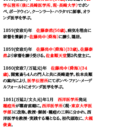
学伝習所（後に長崎医学所、現・長崎大学）
でポン
ペ、ボードウィン、クーンラート・ハラタマに師事、オラ
ンダ医学を学ぶ。
1859(安政6)年
佐藤泰然(56歳)
、病気を理由に
家督を養嗣子・
佐藤尚中（舜海）
に譲り、隠居。
1859(安政6)年
佐藤尚中（舜海）(33歳)
、
佐藤泰
然
より家督を譲り受ける。
佐倉順天堂
第２代堂主に。
1860(安政7/万延元)年
佐藤尚中（舜海）(34
歳)
、関寛斎ら4人の門人と共に長崎遊学。
松本良順
の案内により、
医学伝習所
にてポンペ・ファン・メーデ
ルフォールトにオランダ医学を学ぶ。
1861(万延2/文久元)年1月
西洋医学所
発足
種痘所
が幕府直轄に。
西洋医学所
（現・
東京大学医
学部
）に改称。教授・解剖・種痘の三科に分かれ、西
洋医学を教授・実践する場となる。初代頭取に、
大槻
俊斎
。