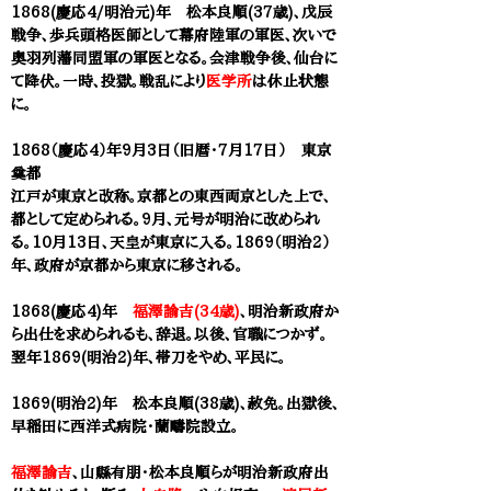
1868(慶応4/明治元)年 松本良順(37歳)、戊辰
戦争、歩兵頭格医師として幕府陸軍の軍医、次いで
奥羽列藩同盟軍の軍医となる。会津戦争後、仙台に
て降伏。一時、投獄。戦乱により
医学所
は休止状態
に。
1868（慶応4）年9月3日（旧暦・7月17日） 東京
奠都
江戸が東京と改称。京都との東西両京とした上で、
都として定められる。9月、元号が明治に改められ
る。10月13日、天皇が東京に入る。1869（明治2）
年、政府が京都から東京に移される。
1868(慶応4)年
福澤諭吉(34歳)
、明治新政府か
ら出仕を求められるも、辞退。以後、官職につかず。
翌年1869(明治2)年、帯刀をやめ、平民に。
1869(明治2)年 松本良順(38歳)、赦免。出獄後、
早稲田に西洋式病院・蘭疇院設立。
福澤諭吉
、山縣有朋・
松本良順
らが明治新政府出