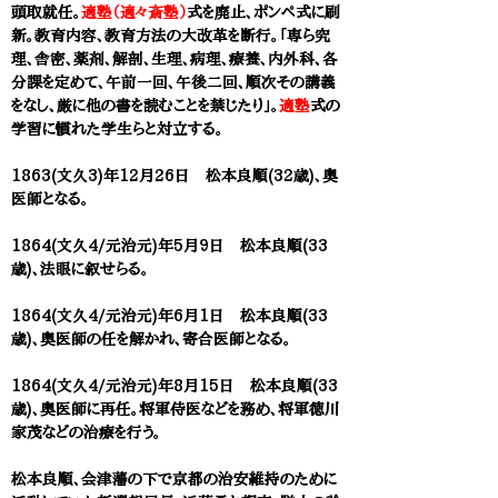
頭取就任。
適塾（適々斎塾）
式を廃止、ポンぺ式に刷
新。教育内容、教育方法の大改革を断行。「専ら究
理、舎密、薬剤、解剖、生理、病理、療養、内外科、各
分課を定めて、午前一回、午後二回、順次その講義
をなし、厳に他の書を読むことを禁じたり」。
適塾
式の
学習に慣れた学生らと対立する。
1863(文久3)年12月26日 松本良順(32歳)、奥
医師となる。
1864(文久4/元治元)年5月9日 松本良順(33
歳)、法眼に叙せらる。
1864(文久4/元治元)年6月1日 松本良順(33
歳)、奥医師の任を解かれ、寄合医師となる。
1864(文久4/元治元)年8月15日 松本良順(33
歳)、奥医師に再任。将軍侍医などを務め、将軍徳川
家茂などの治療を行う。
松本良順、会津藩の下で京都の治安維持のために