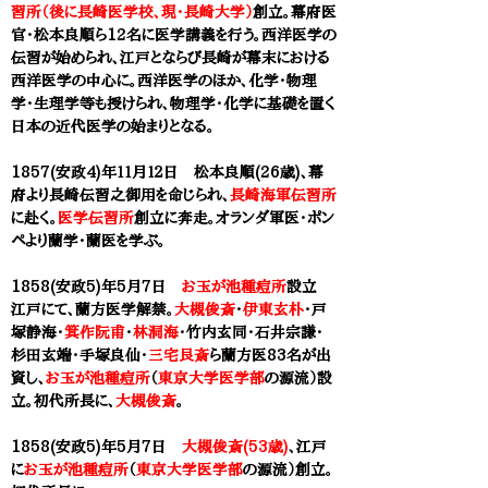
習所（後に長崎医学校、現・長崎大学）
創立。幕府医
官・
松本良順
ら12名に医学講義を行う。西洋医学の
伝習が始められ、江戸とならび長崎が幕末における
西洋医学の中心に。西洋医学のほか、化学・物理
学・生理学等も授けられ、物理学・化学に基礎を置く
日本の近代医学の始まりとなる。
1857(安政4)年１１月１２日 松本良順(26歳)、幕
府より長崎伝習之御用を命じられ、
長崎海軍伝習所
に赴く。
医学伝習所
創立に奔走。オランダ軍医・ポン
ペより蘭学・蘭医を学ぶ。
1858(安政5)年5月7日
お玉が池種痘所
設立
江戸にて、蘭方医学解禁。
大槻俊斎
・
伊東玄朴
・戸
塚静海・
箕作阮甫
・
林洞海
・竹内玄同・石井宗謙・
杉田玄端・手塚良仙・
三宅艮斎
ら蘭方医83名が出
資し、
お玉が池種痘所
（
東京大学医学部
の源流）設
立。初代所長に、
大槻俊斎
。
1858(安政5)年5月7日
大槻俊斎(53歳)
、江戸
に
お玉が池種痘所
（
東京大学医学部
の源流）創立。