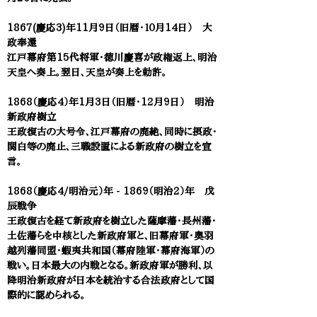
1867(慶応3)年11月9日（旧暦・１０月14日） 大
政奉還
江戸幕府第15代将軍・徳川慶喜が政権返上、明治
天皇へ奏上。翌日、天皇が奏上を勅許。
1868（慶応4）年1月3日（旧暦・12月9日） 明治
新政府樹立
王政復古の大号令、江戸幕府の廃絶、同時に摂政・
関白等の廃止、三職設置による新政府の樹立を宣
言。
1868（慶応4/明治元）年 - 1869（明治2）年 ​戊
辰戦争
王政復古を経て新政府を樹立した薩摩藩・長州藩・
土佐藩らを中核とした新政府軍と、旧幕府軍・奥羽
越列藩同盟・蝦夷共和国（幕府陸軍・幕府海軍）の
戦い。日本最大の内戦となる。新政府軍が勝利、以
降明治新政府が日本を統治する合法政府として国
際的に認められる。