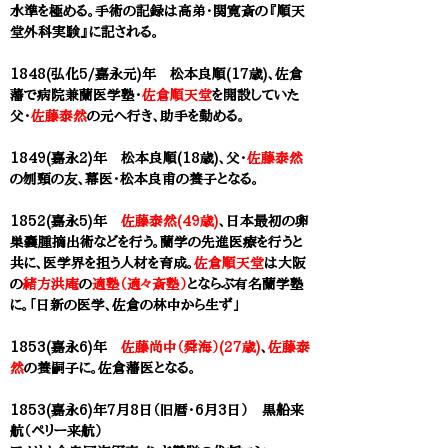
水準を極める。手術の記録は高弟・関寛斎の『順天
堂外科実験』に記される。
1848(弘化5/嘉永元)年 松本良順(17歳)、佐倉
藩で病院兼蘭医学塾・
佐倉順天堂
を開設していた
父・
佐藤泰然
の元へ行き、助手を勤める。
1849(嘉永2)年 松本良順(18歳)、父・
佐藤泰然
の刎頸の友、幕医・松本良甫の養子となる。
1852(嘉永5)年
佐藤泰然(49歳)
、日本最初の卵
巣嚢腫摘出術などを行う。蘭学の先進医療を行うと
共に、医学界を担う人材を育成。
佐倉順天堂
は大阪
の
緒方洪庵
の
適塾（適々斎塾）
とならぶ有名蘭学塾
に。「日新の医学、佐倉の林中から生ず」
1853(嘉永6)年
佐藤尚中（舜海）(27歳)
、
佐藤泰
然
の養嗣子に。佐倉藩医となる。
1853(嘉永6)年7月8日（旧暦・6月3日） 黒船来
航（ペリー来航）