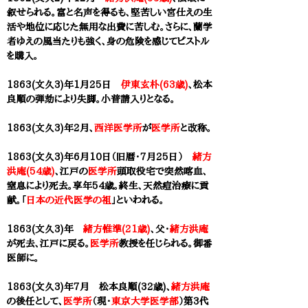
叙せられる。富と名声を得るも、堅苦しい宮仕えの生
活や地位に応じた無用な出費に苦しむ。さらに、蘭学
者ゆえの風当たりも強く、身の危険を感じてピストル
を購入。
1863(文久3)年1月25日
伊東玄朴(63歳)
、
松本
良順
の弾劾により失脚。小普請入りとなる。
1863(文久3)年2月、
西洋医学所
が
医学所
と改称。
1863(文久3)年6月10日（旧暦・7月25日）
緒方
洪庵(54歳)
、江戸の
医学所
頭取役宅で突然喀血、
窒息により死去。享年54歳。終生、天然痘治療に貢
献。「
日本の近代医学の祖
」といわれる。
1863(文久3)年
緒方惟準(21歳)
、父・
緒方洪庵
が死去、江戸に戻る。
医学所
教授を任じられる。御番
医師に。
1863(文久3)年7月 松本良順(32歳)、
緒方洪庵
の後任として、
医学所
（現・
東京大学医学部
）第3代