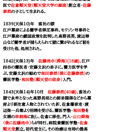
医で
佐倉順天堂（順天堂大学の源流）
創立者・
佐藤
泰然
の子として生まれる。
1839(天保10)年 蛮社の獄
江戸幕府による蘭学者弾圧事件。モリソン号事件と
江戸幕府の鎖国政策を批判した高野長英、渡辺崋
山など蘭学者が捕らえられて獄に繋がれるなど罰を
受けた他、処刑された。
1842(天保13)年
佐藤尚中（舜海）(16歳)
、江戸
四谷の蘭医者・安藤文沢の弟子に。蘭方医学を学
ぶ。安藤文沢の勧めで
和田泰然（後に佐藤泰然）
の
蘭医学塾・
和田塾（順天堂の前身）
入門。
1843(天保14)年10月
佐藤泰然(40歳)
、蛮社の
獄で永牢となった高野長明との師弟関係などから幕
府より要注意人物とされていた折、佐倉藩家老・渡
辺弥一兵衛より招聘を受ける。蘭医学塾・
和田塾
を
女婿の
林洞海
に託し、佐倉に移住。門人・
山口舜海
（後に佐藤尚中）
らが同行。病院兼蘭医学塾・
佐倉
順天堂
創立。初代堂主に。その治療は当時の最高