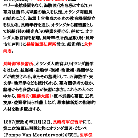
ペリー来航後間もなく、海防強化を急務とする江戸
幕府は西洋式軍艦の輸入を決定。オランダ商館長
の勧めにより、海軍士官養成のための教育機関設立
を決める。長崎奉行を通じ、オランダから練習艦とし
て帆船（後の観光丸）の寄贈を受ける。併せて、オラ
ンダ人教官隊を招聰。長崎奉行所西屋敷（現・長崎
市江戸町）に
長崎海軍伝習所
設立。総監理に
永井
尚志
。
長崎海軍伝習所
、オランダ人教官よりオランダ語学
をはじめ、航海術・造船学・砲術・測量術・機関学な
どが教授される。またその基礎として、西洋数学・天
文学・地理学なども授けられる。幕府関係者のほか、
諸藩からも多数の者が伝習に参加。これらの人々の
中から、
勝海舟（勝麟太郎）
・榎本武揚ら幕臣、五代
友厚・佐野常民ら諸藩士など、幕末維新期の指導的
人材を数多輩出する。
1857(安政4)年１１月１２日、
長崎海軍伝習所
にて、
第二次海軍伝習隊と共にオランダ軍医・ポンペ
（Pompe Van Meerdervoot）が来日。
医学伝