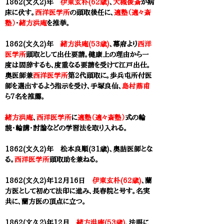
1862(文久2)年
伊東玄朴(62歳)
、
大槻俊斎
が病
床に伏す。
西洋医学所
の頭取後任に、
適塾（適々斎
塾）
・
緒方洪庵
を推挙。
1862(文久2)年
緒方洪庵(53歳)
、幕府より
西洋
医学所
頭取として出仕要請。健康上の理由から一
度は固辞するも、度重なる要請を受けて江戸出仕。
奥医師兼
西洋医学所
第2代頭取に。歩兵屯所付医
師を選出するよう指示を受け、手塚良仙、
島村鼎甫
ら7名を推薦。
緒方洪庵
、
西洋医学所
に
適塾（適々斎塾）
式の輪
読・輪講・討論などの学習法を取り入れる。
1862(文久2)年 松本良順(31歳)、奥詰医師とな
る。
西洋医学所
頭取助を兼ねる。
1862(文久2)年12月16日
伊東玄朴(62歳)
、蘭
方医として初めて法印に進み、長春院と号す。名実
共に、蘭方医の頂点に立つ。
1862(文久2)年12月
緒方洪庵(53歳)
、法眼に