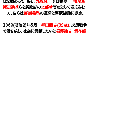
仕を勧めるも、断る。
九鬼隆一
や白根専一・
濱尾新
・
渡辺洪基
らを新政府の
文部省
官吏として送り込む
一方、自らは
慶應義塾
の運営と啓蒙活動に専念。
1869(明治2)年5月
柳田藤吉(32歳)
、戊辰戦争
で財を成し、社会に貢献したいと
福澤諭吉
・
箕作麟
祥
に相談。私塾を起こすことを勧められ、洋学校・
北
門義塾
創立。この事業に賛同した三井家が、所有す
る早稲田の建物（元高松藩下屋敷）を提供。山東一
郎・
松本良順
が学校を管理することに。​
1871(明治4)年 松本良順(40歳)、山縣有朋など
の薦めで兵部省に出仕。
1871(明治4)年
石黒忠悳(27歳)
、
松本良順
の勧
めで兵部省軍医寮入省。草創期の軍医となる。
1873(明治6)年 松本良順(42歳)、山縣有朋の要
請により、陸軍軍医部を設立。陸軍初代軍医総監
に。
1890(明治23)年 松本良順(59歳)、貴族院議員