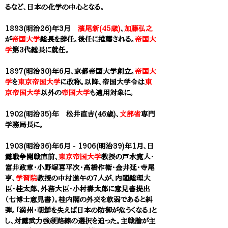
るなど、日本の化学の中心となる。
1893(明治26)年3月
濱尾新(45歳)
、
加藤弘之
が
帝国大学
総長を辞任。後任に推薦される。
帝国大
学
第3代総長に就任。
1897(明治30)年6月、京都帝国大学創立。
帝国大
学
を
東京帝国大学
に改称。
以降、帝国大学令は
東
京帝国大学
以外の
帝国大学
も適用対象に。
1902(明治35)年 松井直吉(46歳)、
文部省
専門
学務局長に。
1903(明治36)年6月 - 1906(明治39)年1月、
日
露戦争開戦直前、
東京帝国大学
教授の戸水寛人・
富井政章・小野塚喜平次・高橋作衛・金井延・寺尾
亨、
学習院
教授の中村進午の7人が、内閣総理大
臣・桂太郎、外務大臣・小村壽太郎に意見書提出
（七博士意見書）。桂内閣の外交を軟弱であると糾
弾。「満州・朝鮮を失えば日本の防御が危うくなる」と
し、対露武力強硬路線の選択を迫った。主戦論が主