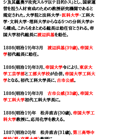
シ及其蘊奥ヲ攻究スルヲ以テ目的トス」とし、国家運
営を担う人材育成のための教授研究機関であると
規定された。大学院と法科大学・
医科大学
・工科大
学・文科大学・理科大学からなる5つの分科大学か
ら構成。これらをまとめる総長は勅任官とされる。帝
国大学初代総長に
渡辺洪基
を勅任。
1886(明治19)年3月
渡辺洪基(39歳)
、
帝国大
学
初代総長に勅任。
1886(明治19)年3月、
帝国大学
令により、
東京大
学工芸学部
と
工部大学校
が合併。
帝国大学工科大
学
となる。初代工科大学長に、
古市公威
。
1886(明治19)年3月
古市公威(33歳)
、
帝国大
学工科大学
初代工科大学長に。
1886(明治19)年 松井直吉(30歳)、
帝国大学工
科大学
教授に。応用化学を教える。
1887(明治20)年 松井直吉(31歳)、
第三高等中