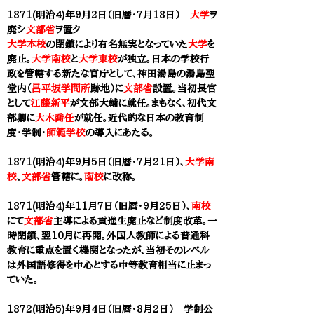
1871(明治4)年9月2日（旧暦・7月18日）
大学
ヲ
廃シ
文部省
ヲ置ク
大学本校
の閉鎖により有名無実となっていた
大学
を
廃止。
大学南校
と
大学東校
が独立。日本の学校行
政を管轄する新たな官庁として、神田湯島の湯島聖
堂内（
昌平坂学問所
跡地）に
文部省
設置。当初長官
として
江藤新平
が文部大輔に就任。まもなく、初代文
部卿に
大木喬任
が就任。近代的な日本の教育制
度・学制・
師範学校
の導入にあたる。
1871(明治4)年9月5日（旧暦・7月21日）、
大学南
校
、
文部省
管轄に。
南校
に改称。
1871(明治4)年11月7日（旧暦・9月25日）、
南校
にて
文部省
主導による貢進生廃止など制度改革。一
時閉鎖、翌10月に再開。外国人教師による普通科
教育に重点を置く機関となったが、当初そのレベル
は外国語修得を中心とする中等教育相当に止まっ
ていた。
1872(明治5)年9月4日（旧暦・8月2日） 学制公