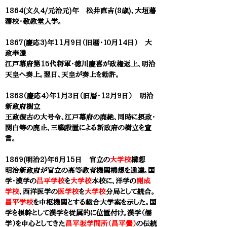
1864(文久4/元治元)年 松井直吉(8歳)、
大垣藩
藩校・敬教堂入学。
1867(慶応3)年11月9日（旧暦・１０月14日） 大
政奉還
江戸幕府第15代将軍・徳川慶喜が政権返上、明治
天皇へ奏上。翌日、天皇が奏上を勅許。
1868（慶応4）年1月3日（旧暦・12月9日） 明治
新政府樹立
王政復古の大号令、江戸幕府の廃絶、同時に摂政・
関白等の廃止、三職設置による新政府の樹立を宣
言。
1869(明治2)年6月15日 官立の
大学校
構想
明治新政府が官立の高等教育機関構想を通達。国
学・漢学の
昌平学校
を
大学校
本校に、洋学の
開成
学校
、西洋医学の
医学校
を
大学校
分局として統合。
昌平学校
を中枢機関とする総合大学案を示した。国
学を根幹として漢学を従属的に位置付け。
漢学（儒
学）を中心としてきた
昌平坂学問所（昌平黌）
の伝統