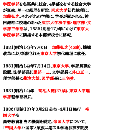
学医学部
を名実共に統合、4学部を有する総合大学
が誕生。単一の総理を新設。
東京大学
初代総理に、
加藤弘之
。それぞれの学部に、学長が置かれる。神
田錦町に校地のあった
東京大学法学部・理学部・文
学部三学部
は、1885（明治17）年にかけて
東京大
学医学部
に隣接する本郷新校舎に移転。
1881(明治14)年7月6日
加藤弘之(46歳)
、機構
改革により新設された
東京大学
初代総理に就任。
1881(明治14)年7月14日、
東京大学
、​学部長職を
設置。法学部長に
服部一三
、文学部長に
外山正一
、
理学部長に
菊池大麓
、
医学部
長に
三宅秀
。
1881(明治14)年
菊池大麓(27歳)
、
東京大学理
学部
理学部長に。
1886（明治19）年3月2日公布・4月1日施行
帝
国大学
令
高等教育相当の機関を規定。
帝国大学
について、
「
帝国大学
ハ国家ノ須要ニ応スル学術技芸ヲ教授