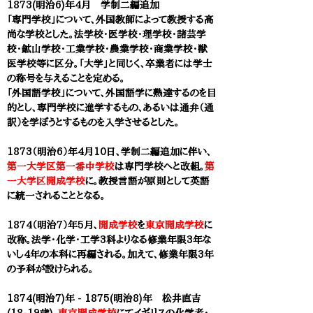
1873(明治6)年4月 学制二編追加
「専門学校」について、外国教師によって教授する高
尚な学校とした。法学校・医学校・理学校・諸芸学
校・鉱山学校・工業学校・農業学校・商業学校・獣
医学校等に区分。「大学」と同じく、卒業者には学士
の称号を与えることを定める。
「外国語学校」について、外国語学に熟達するのを目
的とし、専門学校に進学するもの、あるいは通弁（通
訳）を学ぼうとするものを入学させるとした。
1873（明治6）年4月10日、学制二編追加に伴い、
第一大学区第一番中学校
は専門学校へと改組。
第
一大学区開成学校
に。教授言語が原則として英語
に統一されることとなる。
1874（明治7）年5月、
開成学校
を
東京開成学校
に
改称。法学・化学・工学3科よりなる修業年限3年な
いし4年の本科に再編される。加えて、修業年限3年
の予科が設けられる。
1874(明治7)年 - 1875(明治8)年 松井直吉