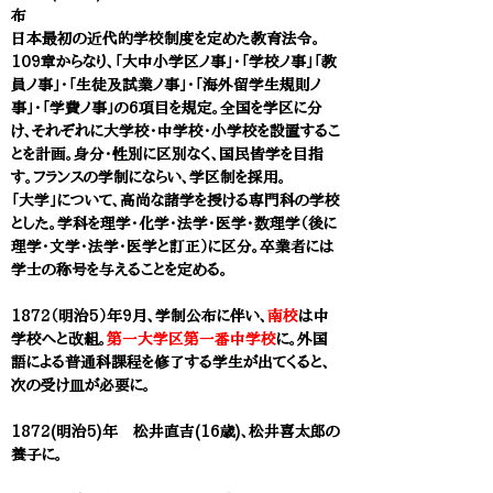
布
日本最初の近代的学校制度を定めた教育法令。
109章からなり、「大中小学区ノ事」・「学校ノ事」「教
員ノ事」・「生徒及試業ノ事」・「海外留学生規則ノ
事」・「学費ノ事」の6項目を規定。全国を学区に分
け、それぞれに大学校・中学校・小学校を設置するこ
とを計画。身分・性別に区別なく、国民皆学を目指
す。フランスの学制にならい、学区制を採用。​
「大学」について、高尚な諸学を授ける専門科の学校
とした。学科を理学・化学・法学・医学・数理学（後に
理学・文学・法学・医学と訂正）に区分。卒業者には
学士の称号を与えることを定める。
1872（明治5）年9月、学制公布に伴い、
南校
は中
学校へと改組。
第一大学区第一番中学校
に。外国
語による普通科課程を修了する学生が出てくると、
次の受け皿が必要に。
1872(明治5)年 松井直吉(16歳)、松井喜太郎の
養子に。