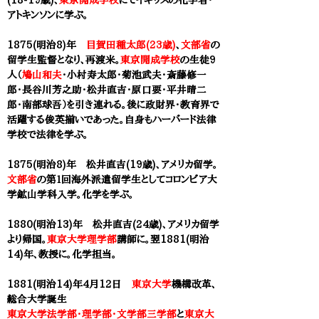
(18-19歳)、
東京開成学校
にてイギリスの化学者・
アトキンソンに学ぶ。
1875(明治8)年
目賀田種太郎(23歳)
、
文部省
の
留学生監督となり、再渡米。
東京開成学校
の生徒9
人（
鳩山和夫
・小村寿太郎・菊池武夫・斎藤修一
郎・長谷川芳之助・
松井直吉
・原口要・平井晴二
郎・南部球吾）を引き連れる。後に政財界・教育界で
活躍する俊英揃いであった。自身もハーバード法律
学校で法律を学ぶ。
1875(明治8)年 松井直吉(19歳)、アメリカ留学。
文部省
の第１回海外派遣留学生としてコロンビア大
学鉱山学科入学。化学を学ぶ。
1880(明治13)年 松井直吉(24歳)、アメリカ留学
より帰国。
東京大学理学部
講師に。翌1881(明治
14)年、教授に。化学担当。
1881(明治14)年4月12日
東京大学
機構改革、
総合大学誕生
東京大学法学部・理学部・文学部三学部
と
東京大