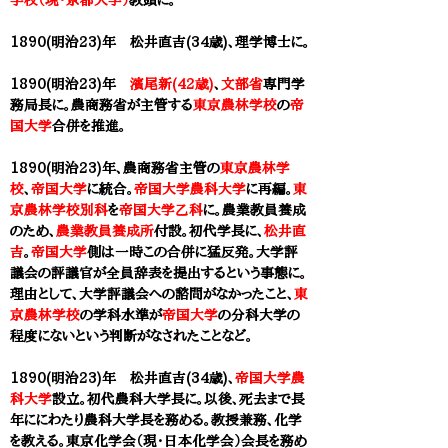
学校（現・京都大学）
教頭に。
1890(明治23)年 松井直吉(34歳)、理学博士に。
1890(明治23)年
濱尾新(42歳)
、
文部省
専門学
務局長に。農商務省が主管する
東京農林学校
の
帝
国大学
合併を推進。
1890(明治23)年、農商務省主管の
東京農林学
校
、
帝国大学
に統合。
帝国大学農科大学
に再編。
東
京農林学校別科
を
帝国大学乙科
に。農業教員養成
のため、
農業教員養成所
付設。初代学長に、
松井直
吉
。
帝国大学
側は一時この合併に猛反発。大学評
議会の評議官が全員辞表を提出するという事態に。
理由として、大学
評議会への諮問がなかったこと、
東
京農林学校
の学科水準が
帝国大学
の分科大学の
程度にないという判断がなされたことなど。
1890(明治23)年 松井直吉(34歳)、
帝国大学農
科大学
設立。初代農科大学長に。以後、死去まで長
年ににわたり農科大学長を務める。教授兼務、化学
を教える。
東京化学会（現・日本化学会）会長を務め