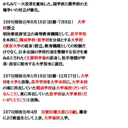
からみて一大改革を意味した。国学派と漢学派の主
権争いの対立が激化。
1869(明治2)年8月15日（旧暦・7月8日）
大学
校
設立
明治新政府官立の高等教育機関
として、
昌平学校
を本校に、
開成学校
・
医学校
を分局とする
大学校
（
東京大学
の前身）設立。教育機関としての役割だ
けでなく、日本全国の学校行政を管轄する官庁を兼
ねるとされた（
文部科学省
の前身）。松平春獄が学
長・長官に相当する大学別当に就任。
1870(明治3)年1月18日（旧暦・12月17日）、
大学
校
を
大学
と改称。
昌平学校
を
大学本校
に。
大学本校
の南に所在していた
開成学校
は
大学南校（だいがく
なんこう）
、東に所在していた
医学校
は
大学東校（だ
いがくとうこう）
と改称。
1870(明治3)年4月
目賀田種太郎(18歳)
、藩命
により貢進生として上京、
大学南校
入学。