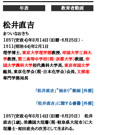
年表
教育者動画
松井直吉
まついなおきち
1857(安政4)年8月14日（旧暦・6月25日） -
1911(明治44)年2月1日
理学博士、
東京大学理学部
教授、
帝国大学工科大
学
教授、
第三高等中学校（現・京都大学）
教頭、
帝
国大学農科大学
初代農科大学長、
東京帝国大学
総長、
東京化学会（現・日本化学会）会長、
文部省
専門学務局長
「松井直吉」”始まり”動画 [外部]
「
松井直吉
」に関する書籍 [外部]
1857(安政4)年8月14日（旧暦・6月25日） 松井
直吉(1歳)、美濃国大垣藩（現・岐阜県大垣市）に大
垣藩士
・
和田政央の次男として生まれる。