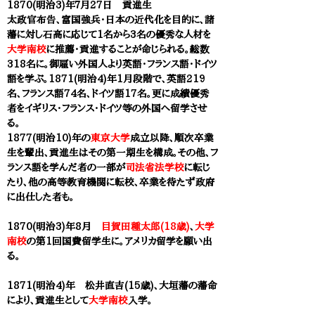
1870(明治3)年７月27日
貢進生
太政官布告、富国強兵・日本の近代化を目的に、諸
藩に対し石高に応じて1名から3名の優秀な人材を
大学南校
に推薦・貢進することが命じられる。総数
318名に。御雇い外国人より英語・フランス語・ドイツ
語を学ぶ。1871(明治4)年1月段階で、英語219
名、フランス語74名、ドイツ語17名。更に成績優秀
者をイギリス・フランス・ドイツ等の外国へ留学させ
る。
1877(明治10)年の
東京大学
成立以降、順次卒業
生を輩出、貢進生はその第一期生を構成。その他、
フ
ランス語を学んだ者の一部が
司法省法学校
に転じ
たり、他の高等教育機関に転校、卒業を待たず政府
に出仕した者も。
1870(明治3)年8月
目賀田種太郎(18歳)
、
大学
南校
の第1回国費留学生に。アメリカ留学を願い出
る。
1871(明治4)年 松井直吉(15歳)、大垣藩の藩命
により、貢進生として
大学南校
入学。