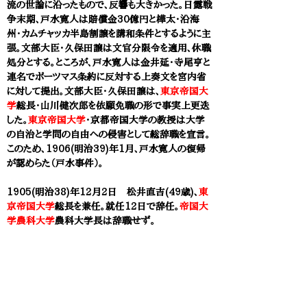
流の世論に沿ったもので、反響も大きかった。日露戦
争末期、戸水寛人は賠償金30億円と樺太・沿海
州・カムチャッカ半島割譲を講和条件とするように主
張。文部大臣・久保田譲は文官分限令を適用、休職
処分とする。ところが、戸水寛人は金井延・寺尾亨と
連名でポーツマス条約に反対する上奏文を宮内省
に対して提出。文部大臣・久保田譲は、
東京帝国大
学
総長・山川健次郎を依願免職の形で事実上更迭
した。
東京帝国大学
・京都帝国大学の教授は大学
の自治と学問の自由への侵害として総辞職を宣言。
このため、1906(明治39)年1月、戸水寛人の復帰
が認めらた（戸水事件）。
1905(明治38)年12月2日 松井直吉(49歳)、
東
京帝国大学
総長を兼任。就任12日で辞任。
帝国大
学農科大学
農科大学長は辞職せず。
1905(明治38)年12月
濱尾新(57歳)
、
東京帝国
大
学
総長に再任。戸水事件対処などにあたる。
1907(明治40)年 松井直吉(51歳)、書画骨董・