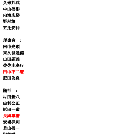
久米邦武
中山信彬
内海忠勝
野村靖
五辻安仲
理事官 ：
田中光顕
東久世通禧
山田顕義
佐佐木高行
田中不二麿
肥田為良
随行 ：
村田新八
由利公正
原田一道
長與專齋
安場保和
若山儀一