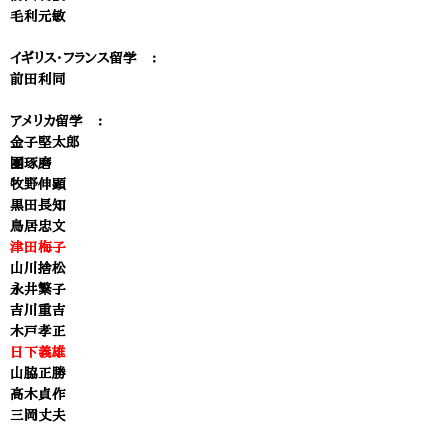
毛利元敏
イギリス・フランス留学 ：
前田利同
アメリカ留学 ：
金子堅太郎
團琢磨
牧野伸顕
黒田長知
鳥居忠文
津田梅子
山川捨松
永井繁子
吉川重吉
木戸孝正
日下義雄
山脇正勝
高木貞作
三岡丈夫