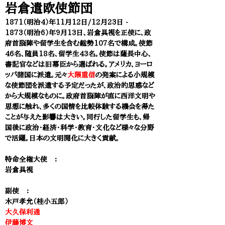
岩倉遣欧使節団
1871（明治4）年11月12日/12月23日 -
1873（明治6）年9月13日、岩倉具視を正使に、政
府首脳陣や留学生を含む総勢107名で構成。使節
46名、随員18名、留学生43名。使節は薩長中心、
書記官などは旧幕臣から選ばれる。アメリカ、ヨーロ
ッパ諸国に派遣。元々
大隈重信
の発案による小規模
な使節団を派遣する予定だったが、政治的思惑など
から大規模なものに。政府首脳陣が直に西洋文明や
思想に触れ、多くの国情を比較体験する機会を得た
ことが与えた影響は大きい。同行した留学生も、帰
国後に政治・経済・科学・教育・文化など様々な分野
で活躍。日本の文明開化に大きく貢献。
特命全権大使 ：
岩倉具視
副使 ：
木戸孝允（桂小五郎）
大久保利通
伊藤博文