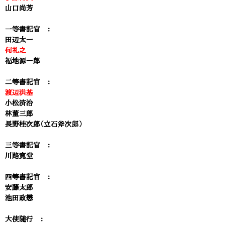
山口尚芳
一等書記官 ：
田辺太一
何礼之
福地源一郎
二等書記官 ：
渡辺洪基
小松済治
林董三郎
長野桂次郎（立石斧次郎）
三等書記官 ：
川路寛堂
四等書記官 ：
安藤太郎
池田政懋
大使随行 ：