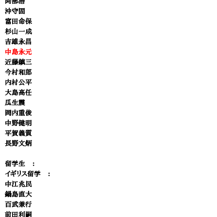
阿部潜
沖守固
富田命保
杉山一成
吉雄永昌
中島永元
近藤鎮三
今村和郎
内村公平
大島高任
瓜生震
岡内重俊
中野健明
平賀義質
長野文炳
留学生 ：
イギリス留学 ：
中江兆民
鍋島直大
百武兼行
前田利嗣