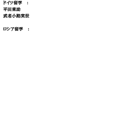
ドイツ留学 ：
平田東助
武者小路実世
ロシア留学 ：
清水谷公考
万里小路正秀
留学 ：
大村純熈
朝永甚次郎
長岡治三郎
坊城俊章
錦小路頼言
随員 ：
新島襄
岩倉具綱
大久保利和
牧野伸顕
山縣伊三郎