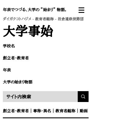
年表でつづる、大学の ”始まり” 物語。
ダイガクコトハジメ
-
教育者総称
- 岩倉遣欧使節団
大学事始
学校名
創立者・教育者​
年表
​大学の始まり物語
創立者・教育者
｜
尊称・異名
｜
教育者総称
｜
動画