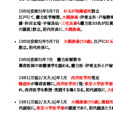
1858(安政5)年5月7日
お玉が池種痘所
設立
江戸にて、蘭方医学解禁。
大槻俊斎
・
伊東玄朴
・戸塚静
謙・杉田玄端・手塚良仙・
三宅艮斎
ら蘭方医83名が出資
の源流）設立。初代所長に、
大槻俊斎
。
1858(安政5)年5月7日
大槻俊斎(53歳)
、江戸に
お
創立。
初代所長に
。
1858(安政5)年7月 蘭方医解禁令
幕府医師の和蘭兼学を認める。蘭方医・
伊東玄朴
と戸塚
1861(万延2/文久元)年1月
西洋医学所
発足
種痘所
が幕府直轄に。
西洋医学所
（現・
東京大学医学部
れ、西洋医学を教授・実践する場となる。初代頭取に、
大
1861(万延2/文久元)年1月
大槻俊斎(55歳)
、
種痘
代頭取に。
東京大学医学部
の源流であり、初代総長とさ