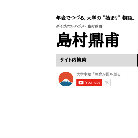
年表でつづる、大学の ”始まり” 物語。
ダイガクコトハジメ
- 島村鼎甫
島村鼎甫