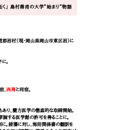
く」​ 島村鼎甫の大学”始まり”物語
国上道郡沼村（現・岡山県岡山市東区沼）に
子に。
宿、
西周
と同宿。
もあり、蘭方医学の徹底的な取締開始。
握する医学館の許可を得ることに。
制に。諸藩に対し、海防関係書の翻訳を