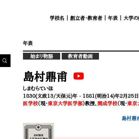
学校名
｜
創立者・教育者
｜
年表
｜
大学の
年表
始まり物語
教育者動画
島村鼎甫
しまむらていほ
1830(文政13/天保元)年 - 1881(明治14)年2月25日
医学校
（現・
東京大学医学部
）教授、
開成学校
（現・
東京
島村鼎甫