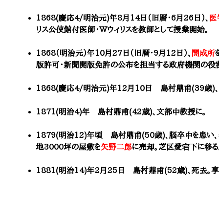
1868(慶応4/明治元)年8月14日（旧暦・6月26日）、
医
リス公使館付医師・Wウィリスを教師として授業開始。
1868（明治元）年10月27日（旧暦・9月12日）、
開成所
版許可・新聞開版免許の公布を担当する政府機関の役
1868(慶応4/明治元)年12月10日 島村鼎甫(39歳)、
1871(明治4)年 島村鼎甫(42歳)、
文部
中教授に。
1879(明治12)年頃 島村鼎甫(50歳)、脳卒中を患
地3000坪の屋敷を
矢野二郎
に売却。芝区愛宕下に移る
1881(明治14)年2月25日 島村鼎甫(52歳)、死去。享