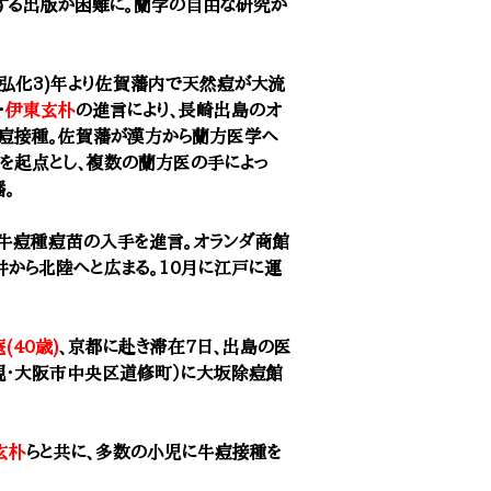
する出版が困難に。蘭学の自由な研究が
6(弘化3)年より佐賀藩内で天然痘が大流
・
伊東玄朴
の進言により、長崎出島のオ
痘接種。佐賀藩が漢方から蘭方医学へ
を起点とし、
複数の蘭方医の手によっ
播。
牛痘種痘苗の入手を進言。オランダ商館
井から北陸へと広まる。10月に江戸に運
(40歳)
、京都に赴き滞在7日、出島の医
（現・大阪市中央区道修町）に大坂除痘館
玄朴
らと共に、多数の小児に牛痘接種を