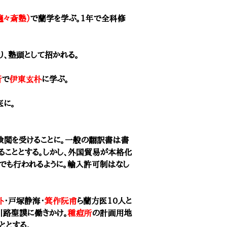
適々斎塾）
で蘭学を学ぶ。1年で全科修
より、塾頭として招かれる。
所
で
伊東玄朴
に学ぶ。
医に。
検閲を受けることに。一般の翻訳書は書
ることとする。しかし、外国貿易が本格化
でも行われるように。輸入許可制はなし
朴
・戸塚静海・
箕作阮甫
ら蘭方医10人と
川路聖謨に働きかけ。
種痘所
の計画用地
ととする。