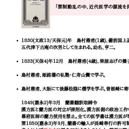
「禁制動乱の中、近代医学の源流を拓
1830(文政13/天保元)年 島村鼎甫(1歳)、備前
五代津下古庵の次男として生まれる。幼名、亨二。
1833(天保4)年12月 島村鼎甫(4歳)、柴屋志げの養
島村鼎甫、姫路藩の私塾・仁寿山黌で学ぶ。
島村鼎甫、大阪にて後藤松陰に儒学を学ぶ。曽根崎に寄
1849(嘉永2)年3月 蘭書翻訳取締令
漢方医と蘭方医の対立が深刻化。漢方医側の政治工作
幕府医師の蘭方使用を禁止。全ての医学書は漢方医が掌
翌1850(
嘉永3
)年9月、蘭書の輸入が長崎奉行の許可