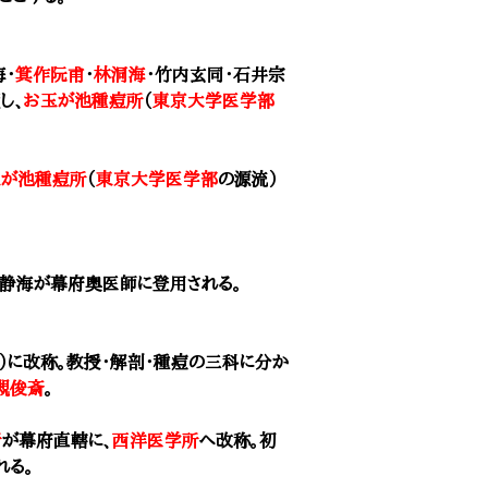
海・
箕作阮甫
・
林洞海
・竹内玄同・石井宗
し、
お玉が池種痘所
（
東京大学医学部
玉が池種痘所
（
東京大学医学部
の源流）
静海が幕府奧医師に登用される。
）に改称。教授・解剖・種痘の三科に分か
槻俊斎
。
所
が幕府直轄に、
西洋医学所
へ改称。初
れる。