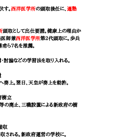
伏す。
西洋医学所
の頭取後任に、
適塾
所
頭取として出仕要請。健康上の理由か
奥医師兼
西洋医学所
第2代頭取に。歩兵
鼎甫
ら7名を推薦。
講・討論などの学習法を取り入れる。
還
へ奏上。翌日、天皇が奏上を勅許。
府樹立
等の廃止、三職設置による新政府の樹
接収
収される。新政府運営の学校に。