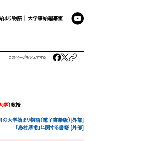
始まり物語
｜
大学事始編纂室
このページをシェアする
大学
）教授
の大学始まり物語（電子書籍版）[外部]
「島村鼎甫」に関する書籍 [外部]