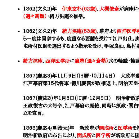
1862(文久2)年
伊東玄朴(62歳)
、
大槻俊斎
が病床に
（適々斎塾）
・
緒方洪庵
を推挙。
1862(文久2)年
緒方洪庵(53歳)
、幕府より
西洋医学
ら一度は固辞するも、度重なる要請を受けて江戸出仕。
屯所付医師を選出するよう指示を受け、手塚良仙、
島村
緒方洪庵
、
西洋医学所
に
適塾（適々斎塾）
式の輪読・輪
1867(慶応3)年11月9日（旧暦・１０月14日） 大政奉
江戸幕府第15代将軍・徳川慶喜が政権返上、明治天皇
1867（慶応3）年1月3日（旧暦・12月9日） 明治新政
王政復古の大号令、江戸幕府の廃絶、同時に摂政・関白
立を宣言。
1868(慶応4/明治元)年 新政府が
開成所
と
医学所
を
明治新政府の布告により、
開成所
と
医学所
が新政府に接