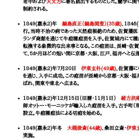
老中および
天文方
に署名届出するものとした。蘭学に関
制約される。
1849(嘉永2)年
鍋島直正（鍋島閑叟）(35歳)
、184
行。当時不治の病であった天然痘根絶のため、佐賀藩医
ランダ商館を通じて
牛痘種痘苗を入手。佐賀城内にて種
転換する象徴的な出来事となる。
この痘苗は、長崎・佐賀
て、5か月ほどの短い間に
京都・大阪、江戸、福井へと伝
1849(嘉永2)年7月20日
伊東玄朴(49歳)
、佐賀藩に
を通じ、入手に成功。この痘苗が長崎から京都・大阪・福
ばれ、関東や東北へ広まる。
1849(嘉永2)年12月15日（旧暦・11月1日）
緒方洪庵
師オットー・モーニッケが輸入した痘苗を入手。古手町
設立。牛痘種痘法による切痘を始める。
1849(嘉永2)年冬
大槻俊斎(44歳)
、桑田立斎・
伊東
実施。