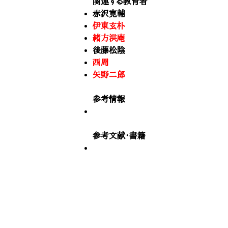
関連する教育者
赤沢寛輔
伊東玄朴
緒方洪庵
後藤松陰
西周
矢野二郎
参考情報
参考文献・書籍