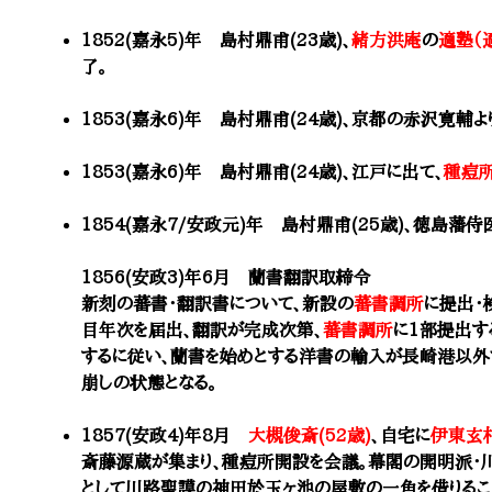
1852(嘉永5)年 島村鼎甫(23歳)、
緒方洪庵
の
適塾（
了。
1853(嘉永6)年 島村鼎甫(24歳)、京都の赤沢寛輔
1853(嘉永6)年 島村鼎甫(24歳)、江戸に出て、
種痘
1854(嘉永7/安政元)年 島村鼎甫(25歳)、徳島藩侍
1856(安政3)年6月 蘭書翻訳取締令
新刻の蕃書・翻訳書について、新設の
蕃書調所
に提出・
目年次を届出、翻訳が完成次第、
蕃書調所
に1部提出す
するに従い、蘭書を始めとする洋書の輸入が長崎港以外
崩しの状態となる。
1857(安政4)年8月
大槻俊斎(52歳)
、自宅に
伊東玄
斎藤源蔵が集まり、種痘所開設を会議。幕閣の開明派・
として川路聖謨の神田於玉ヶ池の屋敷の一角を借りるこ