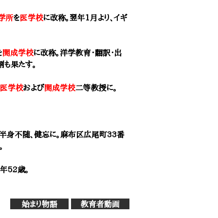
学所
を
医学校
に改称。翌年1月より、イギ
を
開成学校
に改称。洋学教育・翻訳・出
割も果たす。
医学校
および
開成学校
二等教授に。
い、半身不随、健忘に。麻布区広尾町33番
。
年52歳。
始まり物語
教育者動画