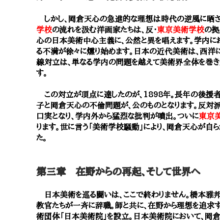
しかし、岡倉天心の急進的な理想は時代の逆風に晒され
学校
の流れを汲む洋画家たちは、反・
東京美術学校
の拠
心の日本美術中心主義に、公然と異を唱えます。学内に
る不満が徐々に燻り始めます。日本の近代美術は、西洋に
線対立は、単なる学内の問題を越えて美術界全体を巻き
す。
この対立が頂点に達したのが、1898年。長年の後援
子と岡倉天心の不倫問題が、公のものとなります。反対
口実となり、学内外から猛烈な批判が噴出。ついに
東京
ります。世に言う「美術学校騒動」により、岡倉天心が自
た。
第三章 在野からの再起、そして世界へ
日本美術を巡る闘いは、ここで終わりません。橋本雅邦
教官たちが一斉に辞職。師と共に、在野から理想を追求
術団体「日本美術院」を設立。日本美術院において、岡