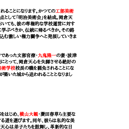
ることになります。かつての
工部美術
点として「明治美術会」を結成。岡倉天
おいても、彼の専権的な学校運営に対す
学ぶべきか、伝統に帰るべきか。その路
込む激しい権力闘争へと発展していきま
者であった文部官僚・
九鬼隆一
の妻・波津
派にとって、岡倉天心を失脚させる絶好の
美術学校
校長の職を罷免されることにな
らが築いた城から追われることとなりまし
をはじめ、
横山大観
・菱田春草ら主要な
する道を選びます。同年、彼らは私的な美
倉天心は弟子たちを鼓舞し、革新的な日