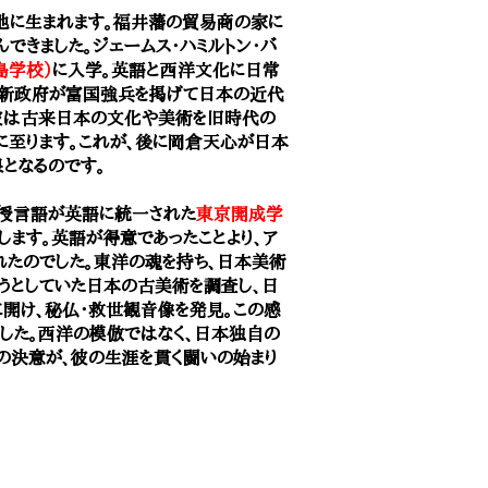
地に生まれます。福井藩の貿易商の家に
できました。ジェームス・ハミルトン・バ
島学校）
に入学。
英語と西洋文化に日常
治新政府が富国強兵を掲げて日本の近代
彼は古来日本の文化や美術を旧時代の
に至ります。これが、後に岡倉天心が日本
となるのです。
授言語が英語に統一された
東京開成学
します。英語が得意であったことより、ア
れたのでした。東洋の魂を持ち、日本美術
うとしていた日本の古美術を調査し、日
開け、秘仏・救世観音像を発見。この感
した。西洋の模倣ではなく、日本独自の
の決意が、彼の生涯を貫く闘いの始まり