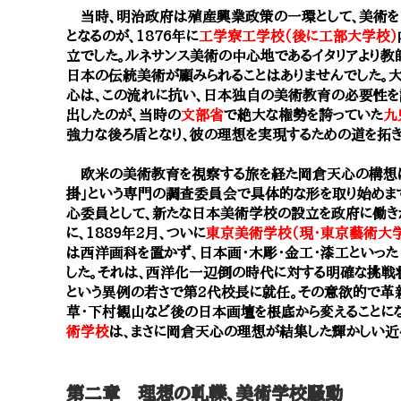
当時、明治政府は殖産興業政策の一環として、美術を「
となるのが、1876年に
工学寮工学校（後に工部大学校）
立でした。ルネサンス美術の中心地であるイタリアより教
日本の伝統美術が顧みられることはありませんでした。
心は、この流れに抗い、日本独自の美術教育の必要性を
出したのが、当時の
文部省
で絶大な権勢を誇っていた
九
強力な後ろ盾となり、彼の理想を実現するための道を拓き
欧米の美術教育を視察する旅を経た岡倉天心の構想
掛」という専門の調査委員会で具体的な形を取り始めま
心委員として、新たな日本美術学校の設立を政府に働き
に、1889年2月、ついに
東京美術学校（現・東京藝術大
は西洋画科を置かず、日本画・木彫・金工・漆工といっ
した。それは、西洋化一辺倒の時代に対する明確な挑戦状
という異例の若さで第2代校長に就任。その意欲的で革
草・下村観山など後の日本画壇を根底から変えることに
術学校
は、まさに岡倉天心の理想が結集した輝かしい近
第二章 理想の軋轢、美術学校騒動