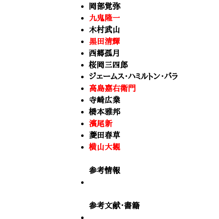
岡部覚弥
九鬼隆一
木村武山
黒田清輝
西郷孤月
桜岡三四郎
ジェームス・ハミルトン・バラ
高島嘉右衛門
寺崎広業
橋本雅邦
濱尾新
菱田春草
横山大観
参考情報
参考文献・書籍