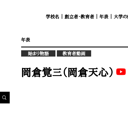
学校名
｜
創立者・教育者
｜
年表
｜
大学の
年表
始まり物語
教育者動画
岡倉覚三（岡倉天心）