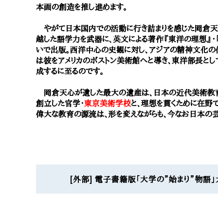
本画の創造を推し進めます。
やがて日本国内での活動に行き詰まりを感じた岡倉天
越した語学力を武器に、英文による著作『東洋の理想』・
いで出版。西洋中心の史観に対し、アジアの精神文化の
は彼をアメリカのボストン美術館へと導き、東洋部長と
成するに至るのです。
岡倉天心が遺した最大の遺産は、日本の近代美術教育
創立した官学・
東京美術学校
と、理想を貫くために在野
偉大な教育の源流は、形を変えながらも、今なお日本の
[外部] 電子書籍版「大学の”始まり”物