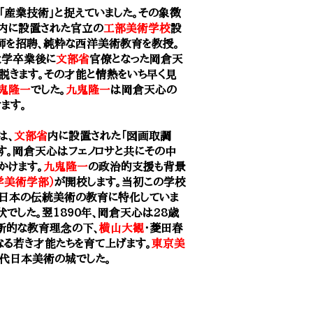
産業技術」と捉えていました。その象徴
内に設置された官立の
工部美術学校
設
師を招聘、純粋な西洋美術教育を教授。
大学卒業後に
文部省
官僚となった岡倉天
説きます。その才能と情熱をいち早く見
鬼隆一
でした。
九鬼隆一
は岡倉天心の
ます。
は、
文部省
内に設置された「図画取調
す。岡倉天心はフェノロサと共にその中
かけます。
九鬼隆一
の政治的支援も背景
学美術学部）
が開校します。当初この学校
た日本の伝統美術の教育に特化していま
でした。翌1890年、岡倉天心は28歳
新的な教育理念の下、
横山大観
・菱田春
なる若き才能たちを育て上げます。
東京美
代日本美術の城でした。