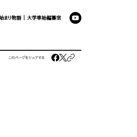
始まり物語
｜
大学事始編纂室
このページをシェアする