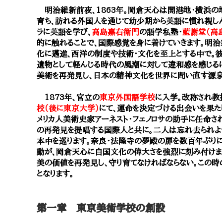
明治維新前夜、1863年。岡倉天心は開港地・横浜の
育ち、訪れる外国人を通じて幼少期から英語に慣れ親しん
ラに英語を学び、
高島嘉右衛門
の語学私塾・
藍謝堂（高
的に触れることで、国際感覚を身に着けていきます。明
化に邁進、西洋の制度や技術・文化を至上とする中で。
遺物として軽んじる時代の風潮に対して違和感を感じる
美術を再発見し、日本の精神文化を世界に問い直す源泉
1873年、官立の
東京外国語学校
に入学。改称され教
校（後に東京大学）
にて、運命を決定づける出会いを果た
メリカ人美術史家アーネスト・フェノロサの助手に任命さ
の再発見を提唱する国際人と共に。二人は忘れ去られよ
本中を巡ります。奈良・法隆寺の夢殿の扉を数百年ぶりに
動が、
岡倉天心に自国文化の偉大さを強烈に刻み付けま
美の価値を再発見し、守り育てなければならない。この時
となります。
第一章 東京美術学校の創設