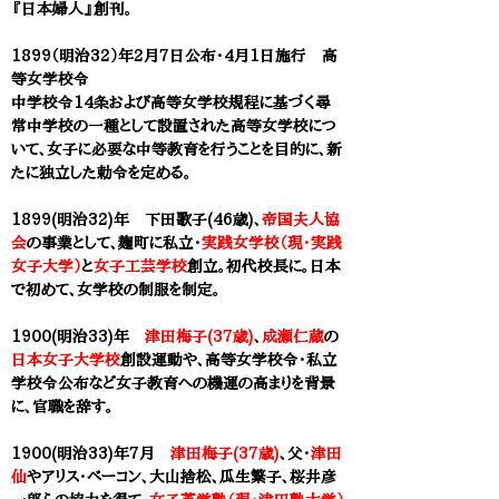
『日本婦人』創刊。
1899（明治32）年2月7日公布・4月1日施行 高
等女学校令
中学校令14条および高等女学校規程に基づく尋
常中学校の一種として設置された高等女学校につ
いて、女子に必要な中等教育を行うことを目的に、新
たに独立した勅令を定める​。
1899(明治32)年 下田歌子(46歳)、
帝国夫人協
会
の事業として、麹町に私立・
実践女学校（現・実践
女子大学）
と
女子工芸学校
創立。初代校長に。日本
で初めて、女学校の制服を制定。
1900(明治33)年
津田梅子(37歳)
、
成瀬仁蔵
の
日本女子大学校
創設運動や、高等女学校令・私立
学校令公布など女子教育への機運の高まりを背景
に、官職を辞す。
1900(明治33)年7月
津田梅子(37歳)
、父・
津田
仙
やアリス・ベーコン、大山捨松、瓜生繁子、桜井彦