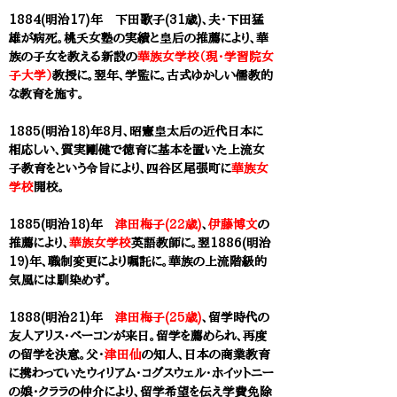
1884(明治17)年 下田歌子(31歳)、夫・
下田猛
雄が病死。
桃夭女塾の実績と
皇后の推薦により、華
族の子女を教える新設の
華族女学校（現・学習院女
子大学）
教授に。
翌年、学監に。
古式ゆかしい儒教的
な教育を施す。
1885(明治18)年8月、昭憲皇太后の近代日本に
相応しい、質実剛健で徳育に基本を置いた上流女
子教育をという令旨により、
四谷区尾張町に
華族女
学校
開校。
1885(明治18)年
津田梅子(22歳)
、
伊藤博文
の
推薦により、
華族女学校
英語教師に。翌1886(明治
19)年、職制変更により嘱託に。華族の上流階級的
気風には馴染めず。
1888(明治21)年
津田梅子(25歳)
、留学時代の
友人アリス・ベーコンが来日。留学を薦められ、再度
の留学を決意。父・
津田仙
の知人、日本の商業教育
に携わっていたウィリアム・コグスウェル・ホイットニー
の娘・クララの仲介により、留学希望を伝え学費免除