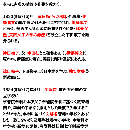
女らに古典の講義や作歌を教える。
1883(明治16)年
津田梅子(20歳)
、外務卿・
伊
藤博文
の邸で開かれた夜会に招待され、
伊藤博文
と再会。華族子女を対象に教育を行う私塾・
桃夭女
塾（実践女子大学の源流）
を設立した
下田歌子
を紹
介される。
津田梅子
、父・
津田仙
との確執もあり、
伊藤博文
に
雇われ、伊藤家に滞在。英語指導や通訳にあたる。
津田梅子
、
下田歌子
より日本語を学ぶ。
桃夭女塾
英
語教師に。
1884(明治17)年4月
学習院
、宮内省所轄の官
立学校に
学習院学制および女子学習院学制に基づく教育機
関で、華族の子弟なら原則として無償で入学するこ
とができた。学制に基づく
文部省
管轄の学校と必ず
しも一致しないが、初等科は尋常小学校、中等科は
中学校・高等女学校、高等科は旧制七年制高等学