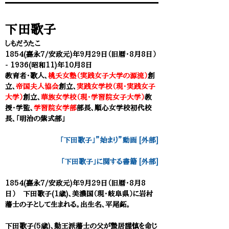
下田歌子
しもだうたこ
1854(嘉永7/安政元)年9月29日（旧暦・8月8日）
- 1936(昭和11)年10月8日
教育者・歌人、
桃夭女塾（実践女子大学の源流）
創
立、
帝国夫人協会
創立、
実践女学校（現・実践女子
大学）
創立、
華族女学校（現・学習院女子大学）
教
授・学監、
学習院女学
部
部長、順心女学校初代校
長、「明治の紫式部」
「下田歌子」”始まり”動画 [外部]
「下田歌子」に関する書籍 [外部]
1854(嘉永7/安政元)年9月29日（旧暦・8月8
日） 下田歌子(1歳)、美濃国（現・岐阜県）に岩村
藩士の子として生まれる。出生名、平尾鉐。
下田歌子(5歳)、勤王派藩士の父が
蟄居謹慎を命じ