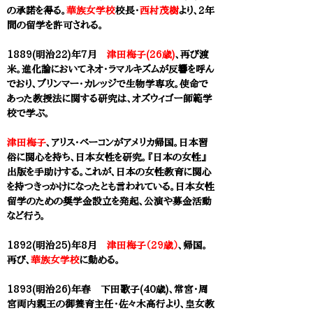
の承諾を得る。
華族女学校
校長・
西村茂樹
より、2年
間の留学を許可される。
1889(明治22)年7月
津田梅子(26歳)
、再び渡
米。進化論においてネオ・ラマルキズムが反響を呼ん
でおり、ブリンマー・カレッジで生物学専攻。使命で
あった教授法に関する研究は、オズウィゴー師範学
校で学ぶ。
津田梅子
、アリス・ベーコンがアメリカ帰国。日本習
俗に関心を持ち、日本女性を研究。『日本の女性』
出版を手助けする。これが、日本の女性教育に関心
を持つきっかけになったとも言われている。日本女性
留学のための奨学金設立を発起、公演や募金活動
など行う。
1892(明治25)年8月
津田梅子（29歳）
、帰国。
再び、
華族女学校
に勤める。
1893(明治26)年春 下田歌子(40歳)、常宮・周
宮両内親王の御養育主任・佐々木高行より、皇女教