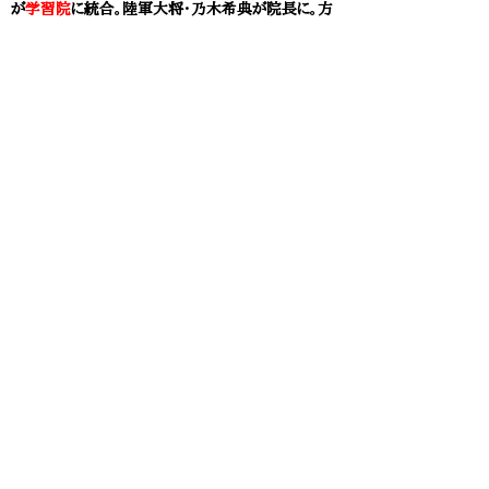
が
学習院
に統合。陸軍大将・乃木希典が院長に。方
針を巡って対立。
1907(明治40)年11月 下田歌子(54歳)、
学習院
女学
部
部長辞任。
1907(明治40)年12月 下田歌子(54歳)
、勲四等
宝冠章に叙せられる。
1908(明治41)年 下田歌子(55歳)、
実践女学校
中等部
に加えて、修業年限2年の
実践女学校高等
専門学部
開設。家政科・技芸科設置。校長就任。
1908(明治41)年 下田歌子(55歳)、従三位
に叙
せられる。
1918(大正7)年 下田歌子(65歳)、
板垣退助
の
妻・絹子に招聘され、東京広尾に創設の順心女学校
の初代校長に。
1925(大正14)年
下田歌子(72歳)
、
実践女学校