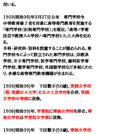
用いる。
1903(明治36)年3月27日公布 専門学校令
中等教育修了者を対象に高等専門教育を実施する
「専門学校（旧制専門学校）」を規定。「高等ノ学術
技芸ヲ教授スル学校ハ専門学校トス」と大枠を定め
る。
予科・研究科・別科を設置することが認められる。専
門学校令によって設立された専門学校は、宗教系
学校、女子専門学校、医学専門学校、歯科医学専
門学校、薬学専門学校、外国語学校など多岐にわた
り、多様な高等専門教育機関が生まれる。
1903(明治36)年 下田歌子(50歳)、
実践女学校
（現・実践女子大学）
と
女子工芸学校
を合併、
実践
女学校中等部
に改称。
1906(明治39)年、
学習院
に
華族女学校
を併合。
華
族女学校
は
学習院女学
部
に改称。
1906(明治39)年 下田歌子(53歳)、
華族女学校