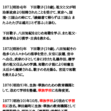
1871(明治4)年 下田歌子(18歳)、祖父と父が明
治新政府より招聘されたことを受けて、東京へ。国
境・三国山の峠にて、「綾錦着て帰らずは三国山 ま
たふたたびは越えじとぞ思ふ」と詠む。
下田歌子、八田知紀をはじめ和歌を学ぶ、また祖父・
東条琴台より漢学・古典を教わる。
1872(明治5)年 下田歌子(19歳)、八田知紀その
他多くの人々からの推挙を受け、女官に抜擢、宮中
へ出仕。武家の子として身に付けた礼儀作法、儒学
者の祖父仕込みの学識、和歌の才能により昭憲皇
太后から寵愛される。歌子の名を賜る。 宮廷で和歌
を教えるように。
1876（明治9）年、皇族・華族のための教育機関と
して、改めて学校を整備。
華族学校
に名称変更。
1877（明治10）年10月、
華族学校
より改めて
学習
院
に改名。神田錦町に皇族・華族の教育機関として