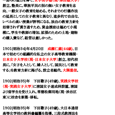
一郎らの協力を得て、
女子英学塾（現・津田塾大学）
創立。塾長に。華族平民の別の無い女子教育を志
向、一般女子の教育を始める。それまでの行儀作法
の延長としての女子教育と異なり、進歩的で自由な、
レベルの高い授業が評判になる。独自の教育方針を
妨害されず貫き通すため、資金援助は極めて小規
模に。学生や教師の増加、拡張のための土地・建物
の購入費など、経営は厳しかった。
1901(明治34)年4月20日
成瀬仁蔵(44歳)
、日
本で初めての組織的な私立の女子高等教育機関・
日本女子大学校（現・日本女子大学）
創立。初代校
長に。「女子を人として、婦人として、国民として教育
する」を教育方針に掲げる。設立者総代、
大隈重信
。
1902(明治35)年 下田歌子(49歳)、
実践女学校
（現・実践女子大学）
に清国女子速成科設置。清国
より留学生を受け入れ。常磐松御用地（現・渋谷区
東）に校舎を新築・移転。
1902(明治35)年 下田歌子(49歳)、大日本通信
高等女学校の教科書編纂を指導。三段式教授法を