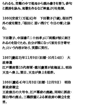
られるも、苦難の中で祖母から読み書きを習う。俳句
と漢詩を詠み、和歌を作るなど神童ぶりを発揮。
1860(安政7/万延元)年 下田歌子(7歳)、桜田門
外の変を聞き、「桜田に 思い残りて 今日の雪」と詠
む。
下田歌子、中国書『二十四孝』に「両親が蚊に刺さ
れるのを防ぐため、自分が裸になって蚊を引き寄せ
た」という内容があり、実際に実行。
1867(慶応3)年11月9日（旧暦・１０月14日） 大
政奉還
江戸幕府第15代将軍・徳川慶喜が政権返上、明治
天皇へ奏上。翌日、天皇が奏上を勅許。
1868（慶応4）年1月3日（旧暦・12月9日） 明治
新政府樹立
王政復古の大号令、江戸幕府の廃絶、同時に摂政・
関白等の廃止、三職設置による新政府の樹立を宣
言。