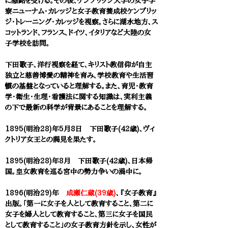
に感銘を受ける。その後、ケンブリッジ大学の女子学
寮ニューナム・カレッジと女子教育養成校ケンブリッ
ジ・トレーニング・カレッジを視察。さらに湖水地方、ス
コットランド、フランス、ドイツ、イタリアなど大陸の女
子学校を訪問。
下田歌子、洋行視察を経て、キリスト教信仰が自主
独立と慈善博愛の精神を育み、学校教育や
生活習
慣の基盤となっていると理解する。また、育児・教育
学・衛生・生理・看護法に関する知識は、実利主義
の下で最新の科学が背景にあることを理解する。
1895(明治28)年5月8日
下田歌子(42歳)、
ヴィ
クトリア女王との謁見を果たす。
1895(明治28)年8月
下田歌子(42歳)、日本帰
国。皇女教育を巡る宮中の勢力争いの渦中に。
1896(明治29)年
成瀬仁蔵(39歳)
、『女子教育』
出版。「第一に女子を人として教育すること、第二に
女子を婦人として教育すること、第三に女子を国民
として教育すること」の女子教育方針を示し、女性が