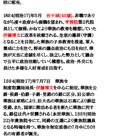
校に相当。
１８84(明治１7)年5月
谷干城(48歳)
、非職であり
ながら度々政府から復職を望まれ、
学習院
第2代院
長として復帰。
かねてより華族の教育を構想していた
伊藤博文
に改革を依頼される。皇室の藩屛（守護）
となることを
目指した華族の子弟教育を推進、軍人
養成に力を注ぐ。将来の議会政治にも目を向け、華
族が天皇に忠誠を尽くし、独立した勢力として議会
で公平に政治活動していく構想も。政治・外交にも
長けた多様な人材育成を目指す。
1884(明治17)年7月7日 華族令
制度取調局局長・
伊藤博文
を中心に制定。華族を公
爵・侯爵・伯爵・子爵・男爵の5爵に区分。旧公家の
華族は家格により、旧大名の華族は石高により爵位
受爵。また、国家に勲功ある者を新たに華族に列す
る。爵位は代々世襲される（永世華族）。1889(明治
22)年貴族院令にて、同爵の互選により
貴族院議員
となる特権を持つ。華族令制定直後の7月中に509
名の有爵者が誕生。