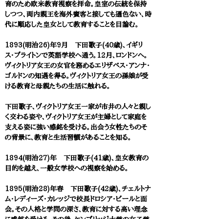
育のため欧米教育視察を拝命。皇室の伝統を保持
しつつ、両内親王を海外賓客と接しても遜色ない、時
代に順応した皇女として教育することを目論む。
1893(明治26)年9月 下田歌子(40歳)、イギリ
ス・ブライトンで英語学校へ通う。12月、ロンドンへ。
ヴィクトリア女王の女官を務めるエリザベス・アンナ・
ゴルドンの知遇を得る。ヴィクトリア女王の孫娘が受
ける教育と母親たちの生活に触れる。
下田歌子、ヴィクトリア女王一家が市井の人々と親し
く交わる姿や、ヴィクトリア女王が主婦として家庭を
支える姿に強い感銘を受ける。出会う女性たちのそ
の背景に、教育と生活習慣があることを知る。
1894(明治27)年 下田歌子(41歳)、皇女教育の
目的を越え、一般女学校への視察を始める。
1895(明治28)年春 下田歌子(42歳)、チェルトナ
ム・レディーズ・カレッジで校長ドロシア・ビールと面
会。その人格と学問の深さ、教育に対する高い理念