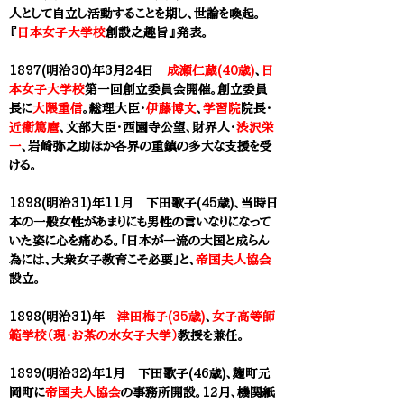
人として自立し活動することを期し、世論を喚起。
『
日本女子大学校
創設之趣旨』発表。
1897(明治30)年3月24日
成瀬仁蔵(40歳)
、
日
本女子大学校
第一回創立委員会開催。創立委員
長に
大隈重信
。総理大臣・
伊藤博文
、
学習院
院長・
近衞篤麿
、文部大臣・西園寺公望、財界人・
渋沢栄
一
、岩崎弥之助ほか各界の重鎮の多大な支援を受
ける。
1898(明治31)年11月 下田歌子(45歳)、当時日
本の一般女性があまりにも男性の言いなりになって
いた姿に心を痛める。「日本が一流の大国と成らん
為には、大衆女子教育こそ必要」と、
帝国夫人協会
設立。
1898(明治31)年
津田梅子(35歳)
、
女子高等師
範学校（現・お茶の水女子大学）
教授を兼任。
1899(明治32)年1月 下田歌子(46歳)、麹町元
岡町に
帝国夫人協会
の事務所開設。12月、機関紙