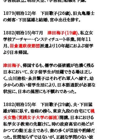
学習院設立。明治天皇、「学習院」勅額を下賜。
1879(明治12)年 下田歌子(26歳)、旧丸亀藩士
の剣客・下田猛雄と結婚、宮中出仕を辞す。
1882(明治15)年7月
津田梅子(19歳)
、私立女
学校アーチャー・インスティチュート卒業。同年11
月、
岩倉遣欧使節団
派遣より
10年超におよぶ留学
より日本帰国。
津田梅子
、帰国するも、儒学の価値観が色濃く残る
日本において、女子留学生が活躍できる場は乏し
く。山川捨松・永井繁子はそれぞれ軍人へ嫁す。幼
少からの長い留学生活により、日本語通訳が必要な
状況に、日本の風習にも不慣れであった。
1882(明治15)年 下田歌子(29歳)、夫・下田猛
雄が病に臥す。看病の傍ら、東京九段の自宅にて
桃
夭女塾（実践女子大学の源流）
開講。
日本における
私学女子教育の先駆けに。時の政府高官の殆どが
かつての勤王志士であり、妻の多くが芸妓や酌婦だ
った。世間知らずではないが、正統な学問のない彼