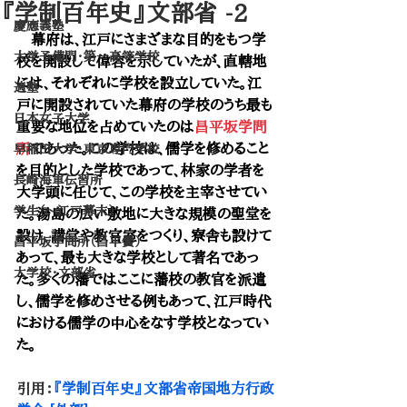
『学制百年史』文部省 -2
慶應義塾
　幕府は、江戸にさまざまな目的をもつ学
大学予備門・第一高等学校
校を開設して偉容を示していたが、直轄地
には、それぞれに学校を設立していた。江
適塾
戸に開設されていた幕府の学校のうち最も
日本女子大学
重要な地位を占めていたのは
昌平坂学問
所
であった。この学校は、儒学を修めること
早稲田大学・東京専門学校
を目的とした学校であって、林家の学者を
長崎海軍伝習所
大学頭に任じて、この学校を主宰させてい
学生（～江戸幕末）
た。湯島の広い敷地に大きな規模の聖堂を
設け、講堂や教官室をつくり、寮舎も設けて
昌平坂学問所（昌平黌）
あって、最も大きな学校として著名であっ
大学校・文部省
た。多くの藩ではここに藩校の教官を派遣
し、儒学を修めさせる例もあって、江戸時代
における儒学の中心をなす学校となってい
た。
引用：
『学制百年史』文部省
帝国地方行政