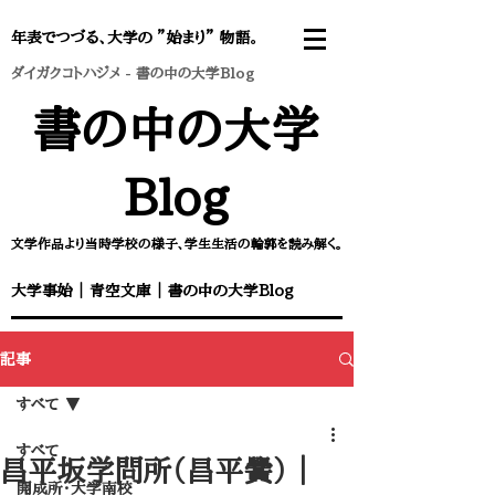
年表でつづる、大学の ”始まり” 物語。
ダイガクコトハジメ
-
書の中の大学Blog
書の中の大学
Blog
文学作品より当時学校の様子、学生生活の輪郭を読み解く。
大学事始
｜
青空文庫
｜
書の中の大学Blog
記事
すべて
すべて
昌平坂学問所（昌平黌） ｜ ​
開成所・大学南校