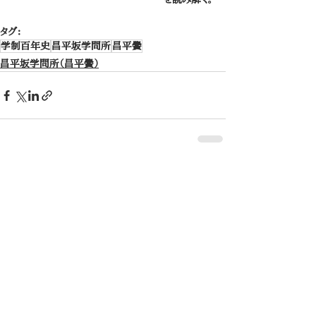
タグ：
学制百年史
昌平坂学問所
昌平黌
昌平坂学問所（昌平黌）