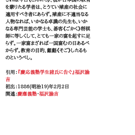
を蒙りたる学者は、とうてい殖産の社会に
適用すべき者にあらず。殖産に不適当なる
人物なれば、いかなる卓識の先生も、いか
なる専門芸能の学士も、碁客《ごかく》将棋
師に等しくして、とても一家の富を起すに足
らず。一家富まざれば一国富むの日あるべ
からず。教育の目的、齟齬《そご》したるも
のというべし。
引用：
『慶応義塾学生諸氏に告ぐ』福沢諭
吉
初出：1886(明治19)年2月2日
関連：
慶應義塾
・
福沢諭吉