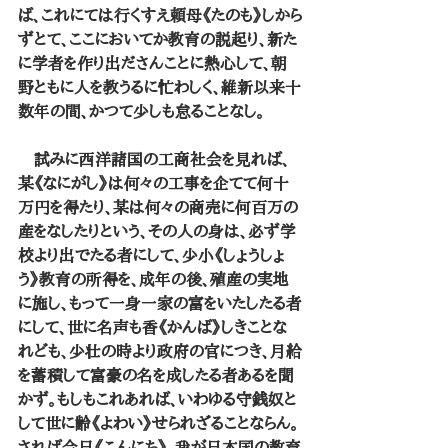
ば、これにては行くすえ頼母《たのも》しから
ずとて、ここにおいてか教育の説起り、新た
に学者を作り出ださんことに熱心して、朝
野ともに人を教うるに忙わしく、維新以来十
数年の間、かつて少しも怠ることなし。
　試みに西洋諸国の工商社会を見れば、
某《なにがし》は何々の工事を企てて何十
万円を得たり、某は何々の商売に何百万の
産をなしたりという、その人の身は、必ず学
校より出でたる者にして、少小《しょうしょ
う》教育の所得を、成年の後、殖産の実地
に施し、もって一身一家の富をいたしたる者
にして、世に名声も香《かんば》しきことな
れども、少壮の時より政府の官につき、月給
を蓄積して富豪の名を成したる者あるを聞
かず。もしもこれあれば、いわゆる守銭奴と
して世に齢《よわい》せられざることならん。
されば今日《こんにち》、我が日本国の教育