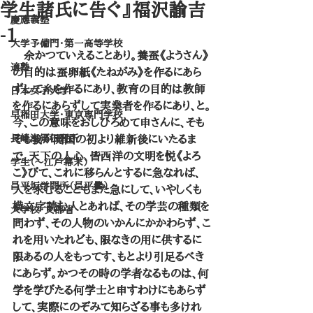
学生諸氏に告ぐ』福沢諭吉
慶應義塾
-1
大学予備門・第一高等学校
　余かつていえることあり。養蚕《ようさん》
適塾
の目的は蚕卵紙《たねがみ》を作るにあら
ずして糸を作るにあり、教育の目的は教師
日本女子大学
を作るにあらずして実業者を作るにあり、と。
早稲田大学・東京専門学校
今、この意味をおしひろめて申さんに、そも
長崎海軍伝習所
そも我が開国の初より維新後にいたるま
で、天下の人心、皆西洋の文明を悦《よろ
学生（～江戸幕末）
こ》びて、これに移らんとするに急なれば、
昌平坂学問所（昌平黌）
人を求むることもまた急にして、いやしくも
横文字読む人とあれば、その学芸の種類を
大学校・文部省
問わず、その人物のいかんにかかわらず、こ
れを用いたれども、限なきの用に供するに
限あるの人をもってす、もとより引足るべき
にあらず。かつその時の学者なるものは、何
学を学びたる何学士と申すわけにもあらず
して、実際にのぞみて知らざる事も多けれ