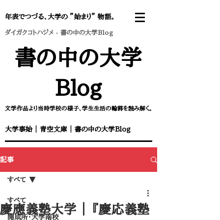
年表でつづる、大学の ”始まり” 物語。
ダイガクコトハジメ
-
書の中の大学Blog
書の中の大学
Blog
文学作品より当時学校の様子、学生生活の輪郭を読み解く。
大学事始
｜
青空文庫
｜
書の中の大学Blog
記事
すべて
すべて
慶應義塾大学 ｜ ​『慶応義塾
開成所・大学南校