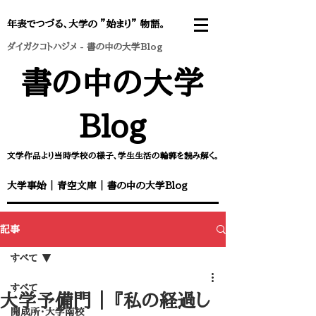
年表でつづる、大学の ”始まり” 物語。
ダイガクコトハジメ
-
書の中の大学Blog
書の中の大学
Blog
文学作品より当時学校の様子、学生生活の輪郭を読み解く。
大学事始
｜
青空文庫
｜
書の中の大学Blog
記事
すべて
すべて
大学予備門 ｜ ​​『私の経過し
開成所・大学南校