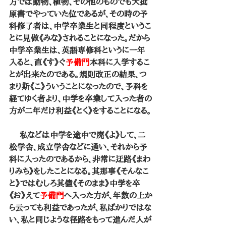
方では動物、植物、その他のものでも大抵
原書でやっていた位であるが、その時の予
科修了者は、中学卒業生と同程度というこ
とに見做《みな》されることになった。だから
中学卒業生は、英語専修科というに一年
入ると、直《す》ぐ
予備門
本科に入学するこ
とが出来たのである。規則改正の結果、つ
まり斯《こ》ういうことになったので、予科を
経てゆく者より、中学を卒業して入った者の
方が二年だけ利益《とく》をすることになる。
 　私などは中学を途中で廃《よ》して、二
松学舎、成立学舎などに通い、それから予
科に入ったのであるから、非常に迂路《まわ
りみち》をしたことになる。其那事《そんなこ
と》ではむしろ其儘《そのまま》中学を卒
《お》えて
予備門
へ入った方が、年数の上か
ら云っても利益であったが、私ばかりではな
い、私と同じような径路をもって進んだ人が