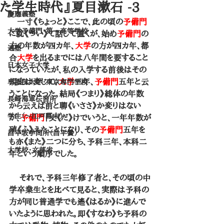
た学生時代』夏目漱石 -3
慶應義塾
　一寸《ちょっと》ここで、此の頃の
予備門
大学予備門・第一高等学校
に就《つい》て話して置くが、始め
予備門
の
方の年数が四カ年、
大学
の方が四カ年、都
適塾
合
大学
を出るまでには八年間を要すること
日本女子大学
になっていたが、私の入学する前後はその
規定は変じて、
大学
三年、
予備門
五年と云
早稲田大学・東京専門学校
うことになった。結局《つまり》総体の年数
長崎海軍伝習所
から云えば前と聊《いささ》か変りはない
学生（～江戸幕末）
が、
予備門
｜丈《だ》けでいうと、一年年数が
殖《ふ》えたことになり、その
予備門
五年を
昌平坂学問所（昌平黌）
も亦《また》二つに分ち、予科三年、本科二
大学校・文部省
年という順序でした。
 　それで、予科三年修了者と、その頃の中
学卒業生とを比べて見ると、実際は予科の
方が同じ普通学でも遙《はるか》に進んで
いたように思われた。即《すなわ》ち予科の