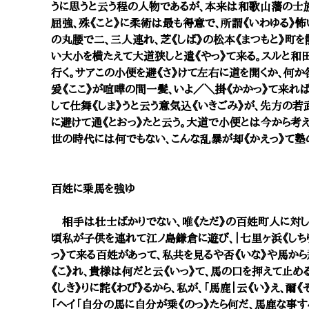
うに思うと云う程の人物であるが、本来は和歌山藩の士
屈強、殊《こと》に柔術は最も得意で、所謂《いわゆる》
の丸腰で二、三人連れ、芝《しば》の松本《まつもと》町
い大小を横たえて大道狭しと遣《やっ》て来る。スルと和
行く。サアこの小便を避《さ》けて左右に道を開くか、何か咎
爰《ここ》が喧嘩の間一髪、いよ／＼掛《かかっ》て来れ
して仕舞《しま》うと云う意気込《いきごみ》が、先方の若
に避けて通《とおっ》たと云う。大道で小便とは今から考
世の時代には何でもない、こんな乱暴が却《かえっ》て塾
百姓に乗馬を強ゆ
相手は壮士ばかりでない、唯《ただ》の百姓町人に対して
頃私が子供を連れて江ノ島鎌倉に遊び、｜七里ヶ浜《しちり
っ》て来る百姓があって、私共を見るや否《いな》や馬から
《こ》れ、貴様は何だと云《いっ》て、馬の口を押えて止め
《しき》りに詫《わび》るから、私が、「馬鹿｜云《い》え、爾
「ヘイ「自分の馬に自分が乗《のっ》たら何だ、馬鹿な事す