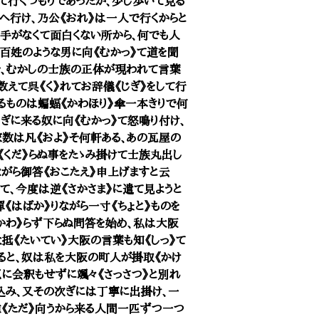
》て行くつもりであったが、少し歩いて見る
先へ行け、乃公《おれ》は一人で行くからと
相手がなくて面白くない所から、何でも人
百姓のような男に向《むかっ》て道を聞
》で、むかしの士族の正体が現われて言葉
えて呉《く》れてお辞儀《じぎ》をして行
居るものは蝙蝠《かわほり》傘一本きりで何
》ぎに来る奴に向《むかっ》て怒鳴り付け、
家数は凡《およ》そ何軒ある、あの瓦屋の
くだ》らぬ事をたゝみ掛けて士族丸出し
がら御答《おこたえ》申上げますと云
って、今度は逆《さかさま》に遣て見ようと
《はばか》りながら一寸《ちょと》ものを
かわ》らず下らぬ問答を始め、私は大阪
抵《たいてい》大阪の言葉も知《しっ》て
ると、奴は私を大阪の町人が掛取《かけ
ろくに会釈もせずに颯々《さっさつ》と別れ
込み、又その次ぎには丁寧に出掛け、一
唯《ただ》向うから来る人間一匹ずつ一つ