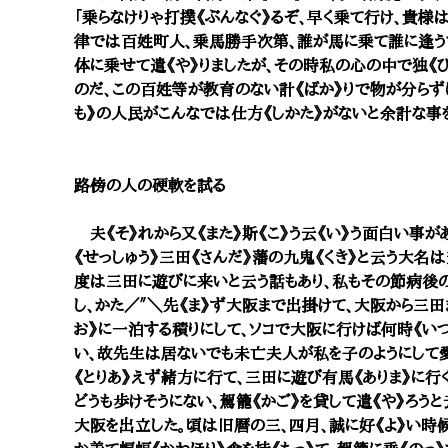
「乗らなけりゃ打撲《ぶんなぐ》るぞ、早く乗て行け、貴様
律では百姓町人、乗馬勝手次第、誰が馬に乗て誰に逢う
体に乗せて遣《や》りましたが、その時私の心の中で独《
のだ、この百姓等が教育のない計《ばか》りで物が分らず
も》の人民がこんなでは仕方《しかた》がないと余計な事
路傍の人の硬軟を試る
夫《そ》れから又《また》斯《こ》う云《い》う面白い事が
《せっしゅう》三田《さんだ》藩の九鬼《くき》と云う大名
度は三田に遊びに来いと云う話もあり、私もその節病後
し、かた／″＼先《ま》ず大阪まで出掛けて、大阪から三田
お》に一泊する積りにして、ソコで大阪に行けば何時《い
い、故先生は居ないでも未亡夫人が私を子のようにして愛
《とりあ》えず緒方に行て、三田に遊び有馬《ありま》に行
どうも歩けそうにない、駕籠《かご》を貸して遣《や》ろう
大阪を出立した。頃は旧暦の三、四月、誠に好《よ》い時