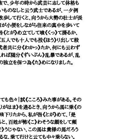
族で、少年の時から武芸に志して体格も
怖いものなしと云う武士であるが、一夕例
を散歩して行くと、向うから大勢の壮士が長
田が小便をしながら往来の真中を歩いて
《とが》め立てして喰《くっ》て掛るか、
ば五人でも十人でも投《ほう》り出して殺
武者共に分《わかっ》たか、何にも云わず
えれば随分《ずいぶん》乱暴であるが、乱
の独立を保つ為《た》めになりました。
も色々｜試《こころ》みた事がある。その
がはま》を通るとき、向うから馬に乗《の
飛下りたから、私が咎《とが》めて、「是
ると、百姓が怖《こ》わそうな顔をして頻
《そ》うじゃない、この馬は貴様の馬だろう
るな、乗て行けと云ても中々乗らない。