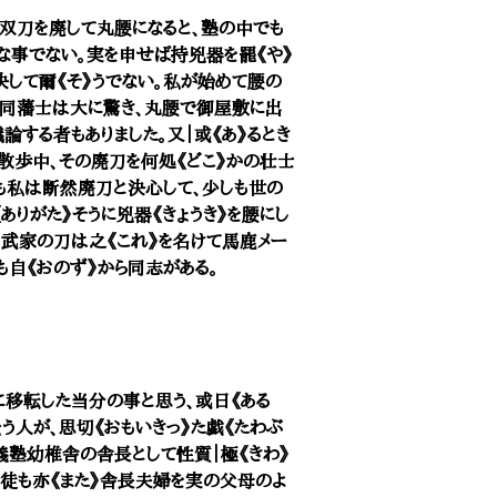
双刀を廃して丸腰になると、塾の中でも
な事でない。実を申せば持兇器を罷《や》
決して爾《そ》うでない。私が始めて腰の
、同藩士は大に驚き、丸腰で御屋敷に出
論する者もありました。又｜或《あ》るとき
散歩中、その廃刀を何処《どこ》かの壮士
ども私は断然廃刀と決心して、少しも世の
ありがた》そうに兇器《きょうき》を腰にし
、武家の刀は之《これ》を名けて馬鹿メー
も自《おのず》から同志がある。
移転した当分の事と思う、或日《ある
云う人が、思切《おもいきっ》た戯《たわぶ
義塾幼椎舎の舎長として性質｜極《きわ》
徒も亦《また》舎長夫婦を実の父母のよ