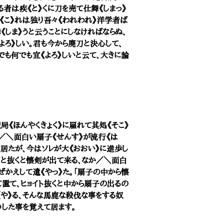
る者は疾《と》くに刀を売て仕舞《しまっ》
《こ》れは独り吾々《われわれ》洋学者ば
《しま》うと云うことにしなければならぬ、
よろ》しい。君も今から廃刀と決心して、
でも何でも宜《よろ》しいと云て、大きに論
局《ほんやくきょく》に雇れて其処《そこ》
か／＼面白い扇子《せんす》が流行《は
て居たが、今はソレが大《おおい》に進歩し
イと抜くと懐剣が出て来る、なか／＼面白
ぜかえして遣《やっ》た。「扇子の中から懐
て置て、ヒョイト抜くと中から扇子の出るの
遣《や》る、そんな馬鹿な殺伐な事をする奴
》した事を覚えて居ます。