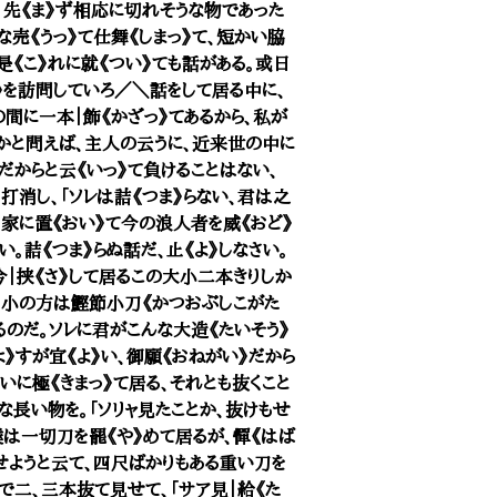
、先《ま》ず相応に切れそうな物であった
売《うっ》て仕舞《しまっ》て、短かい脇
是《こ》れに就《つい》ても話がある。或日
》を訪問していろ／＼話をして居る中に、
間に一本｜飾《かざっ》てあるから、私が
かと問えば、主人の云うに、近来世の中に
だからと云《いっ》て負けることはない、
打消し、「ソレは詰《つま》らない、君は之
を家に置《おい》て今の浪人者を威《おど》
い。詰《つま》らぬ話だ、止《よ》しなさい。
今｜挟《さ》して居るこの大小二本きりしか
、小の方は鰹節小刀《かつおぶしこがた
るのだ。ソレに君がこんな大造《たいそう》
》すが宜《よ》い、御願《おねがい》だから
いに極《きまっ》て居る、それとも抜くこと
な長い物を。「ソリャ見たことか、抜けもせ
僕は一切刀を罷《や》めて居るが、憚《はば
見せようと云て、四尺ばかりもある重い刀を
で二、三本抜て見せて、「サア見｜給《た