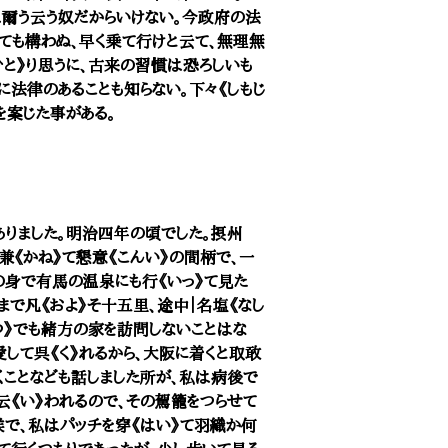
は爾う云う奴だからいけない。今政府の法
ても構わぬ、早く乗て行けと云て、無理無
ひと》り思うに、古来の習慣は恐ろしいも
に法律のあることも知らない。下々《しもじ
を案じた事がある。
ありました。明治四年の頃でした。摂州
は兼《かね》て懇意《こんい》の間柄で、一
の身で有馬の温泉にも行《いっ》て見た
まで凡《およ》そ十五里、途中｜名塩《なし
つ》でも緒方の家を訪問しないことはな
して呉《く》れるから、大阪に着くと取敢
くことなども話しました所が、私は病後で
と云《い》われるので、その駕籠をつらせて
候で、私はパッチを穿《はい》て羽織か何