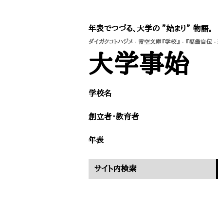
年表でつづる、大学の ”始まり” 物語。
ダイガクコトハジメ
-
青空文庫『学校』
- 『福翁自伝 
​大学事始
学校名
​創立者・教育者
​年表