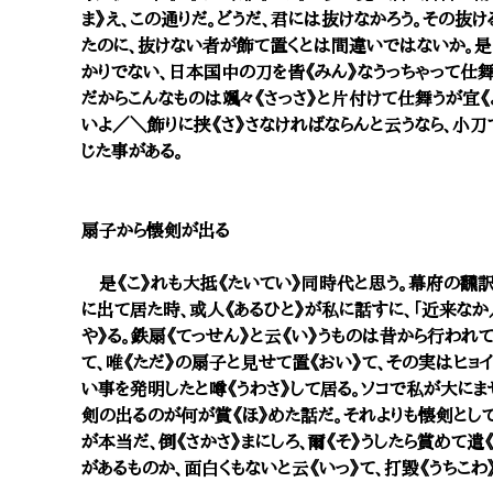
ま》え、この通りだ。どうだ、君には抜けなかろう。その抜け
たのに、抜けない者が飾て置くとは間違いではないか。是
かりでない、日本国中の刀を皆《みん》なうっちゃって仕舞
だからこんなものは颯々《さっさ》と片付けて仕舞うが宜《
いよ／＼飾りに挟《さ》さなければならんと云うなら、小刀
じた事がある。
扇子から懐剣が出る
是《こ》れも大抵《たいてい》同時代と思う。幕府の飜訳
に出て居た時、或人《あるひと》が私に話すに、「近来な
や》る。鉄扇《てっせん》と云《い》うものは昔から行われ
て、唯《ただ》の扇子と見せて置《おい》て、その実はヒョ
い事を発明したと噂《うわさ》して居る。ソコで私が大にま
剣の出るのが何が賞《ほ》めた話だ。それよりも懐剣とし
が本当だ、倒《さかさ》まにしろ、爾《そ》うしたら賞めて
があるものか、面白くもないと云《いっ》て、打毀《うちこわ