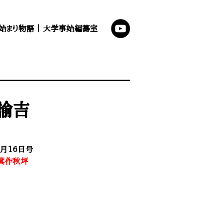
始まり物語
｜
大学事始編纂室
沢諭吉
2月16日号
箕作秋坪