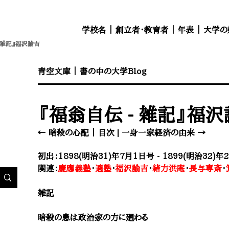
学校名
｜
創立者・教育者
｜
年表
｜
大学の
- 雑記』福沢諭吉
​青空文庫
｜
書の中の大学Blog
『福翁自伝 - 雑記』福
← 暗殺の心配
｜
目次
|
一身一家経済の由来 →
初出：1898(明治31)年7月1日号 - 1899(明治32)年
関連：
慶應義塾
・
適塾
・
福沢諭吉
・
緒方洪庵
・
長与専斎
・
雑記
暗殺の患は政治家の方に廻わる