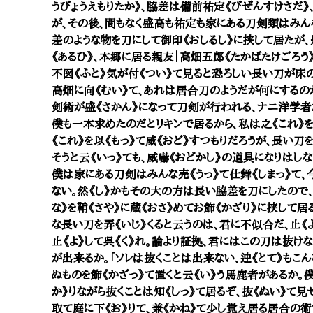
うびょうえもりたか》、脇差は備前祐定《びぜんすけさだ》
が、その後、間もなく盛高も祐定も家にある刀剣類はみんな
差のような物を刀にして御印《おしるし》に挟して居たが、
《あるひ》、本郷に居る親友｜高畑五郎《たかばたけごろう
不図《ふと》気が付《つい》て見ると恐ろしい長い刀が床の
高畑に向《むい》て、あれは居合刀のようだが何にするの
剣術が盛《さかん》になって刀剣が行われる、ナニ洋学者
僕も一本求めたのだとリキンで居るから、私は之《これ》を
《これ》を以《もっ》て威《おど》すつもりだろうが、長い刀
そうと云《いっ》ても、威嚇《おどかし》の道具になりはしな
僕は家にある刀剣はみんな売《うっ》て仕舞《しまっ》て、
ない。然《し》かもその大の方は長い脇差を刀にしたので
な》を鞘《さや》に蔵《おさ》めてお飾《かざり》に挟して居
な長い刀を弄《いじ》くると云うのは、君に不似合だ、止《よ
止《よ》して呉《く》れ。論より証拠、君にはこの刀は抜けな
が出来るか。「ソレは抜くことは出来ない、迚《とて》もこん
ぬものを飾《かざっ》て置くと云《い》う馬鹿者があるか。
か》りながら抜くことは知《しっ》て居るぞ、抜《ぬい》て
取て庭に下《お》りて、兼《かね》て少し覚え居る居合の術