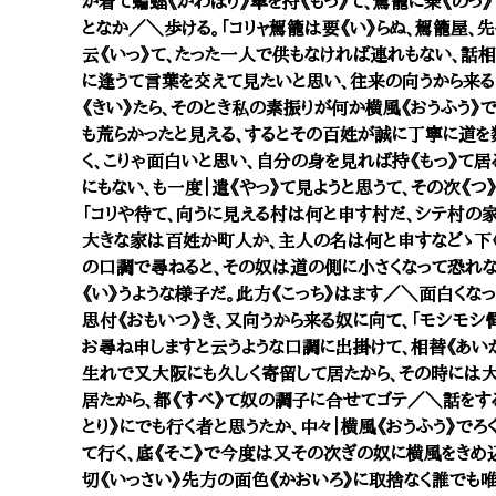
か着て蝙蝠《かわほり》傘を持《もっ》て、駕籠に乗《のっ
となか／＼歩ける。「コリャ駕籠は要《い》らぬ、駕籠屋、
云《いっ》て、たった一人で供もなければ連れもない、話
に逢うて言葉を交えて見たいと思い、往来の向うから来る
《きい》たら、そのとき私の素振りが何か横風《おうふう
も荒らかったと見える、するとその百姓が誠に丁寧に道を数
く、こりゃ面白いと思い、自分の身を見れば持《もっ》て
にもない、も一度｜遣《やっ》て見ようと思うて、その次《つ
「コリや待て、向うに見える村は何と申す村だ、シテ村の
大きな家は百姓か町人か、主人の名は何と申すなどゝ下《
の口調で尋ねると、その奴は道の側に小さくなって恐れな
《い》うような様子だ。此方《こっち》はます／＼面白くな
思付《おもいつ》き、又向うから来る奴に向て、「モシモシ憚
お尋ね申しますと云うような口調に出掛けて、相替《あい
生れで又大阪にも久しく寄留して居たから、その時には大
居たから、都《すべ》て奴の調子に合せてゴテ／＼話をす
とり》にでも行く者と思うたか、中々｜横風《おうふう》で
て行く、底《そこ》で今度は又その次ぎの奴に横風をきめ
切《いっさい》先方の面色《かおいろ》に取捨なく誰でも