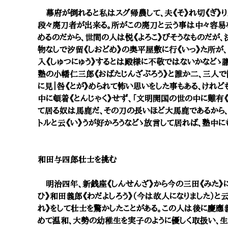
幕府が倒れると私はスグ帰農して、夫《そ》れ切《ぎ》り
段々廃刀者が出来る。所がこの廃刀と云う事は中々容易
めるのだから、世間の人は悦《よろこ》びそうなものだが、
物なしで汐留《しおどめ》の奥平屋敷に行《いっ》た所が
入《しゅつにゅう》するとは殿様に不敬ではないかなどゝ議
塾の小幡仁三郎《おばたじんざぶろう》と誰か二、三人で
に見｜咎《とが》められて怖い思いをした事もある、けれ
中に頓着《とんじゃく》せず、「文明開国の世の中に難有《
て居る奴は馬鹿だ、その刀の長いほど大馬鹿であるから
トルと云《い》うが好かろうなどゝ放言して居れば、塾中に
和田与四郎壮士を挑む
明治四年、新銭座《しんせんざ》から今の三田《みた》に
ひ》和田義郎《わだよしろう》（今は故人になりました）と
れ》をして壮士を驚かしたことがある。この人は後に慶應
めて温和、大勢の幼稚生を実子のように優しく取扱い、生