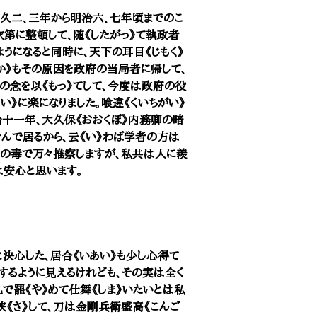
久二、三年から明治六、七年頃までのこ
第に整頓して、随《したがっ》て執政者
うになると同時に、天下の耳目《じもく》
か》もその原因を政府の当局者に帰して、
》の念を以《もっ》てして、今度は政府の役
》に楽になりました。喰違《くいちがい》
治十一年、大久保《おおくぼ》内務卿の暗
んで居るから、云《い》わば学者の方は
気の毒で万々推察しますが、私共は人に羨
は安心と思います。
と決心した、居合《いあい》も少し心得て
するように見えるけれども、その実は全く
で罷《や》めて仕舞《しま》いたいとは私
挟《さ》して、刀は金剛兵衛盛高《こんご