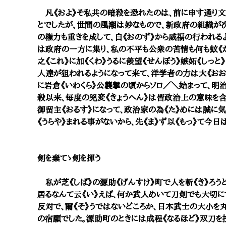
凡《およ》そ私共の暗殺を恐れたのは、前に申す通り文
とでしたが、世間の風潮は妙なもので、新政府の組織が次
の権力も重きを成して、自《おのず》から威福の行われるよ
は政府の一方に集り、私の不平も公衆の苦情も何も蚊《
之《これ》に加《くわ》うるに羨望《せんぼう》嫉妬《しっと
人達が狙われるようになって来て、洋学者の方は大《おおい
に岩倉《いわくら》公襲撃の頃からソロ／＼始まって、明
殺以来、毎度の兇変《きょうへん》は皆政治上の意味を含
御留主《おるす》になって、政治家の為《た》めには誠に
《うらや》まれる事がないから、先《ま》ず以《もっ》て今日
剣を棄てゝ剣を揮う
私が芝《しば》の源助《げんすけ》町で人を斬《き》ろう
居るなんて云《い》えば、何か武人めいて刀剣でも大切に
反対で、爾《そ》うではないどころか、日本武士の大小を丸
の宿願でした。源助町のときには成程《なるほど》双刀を