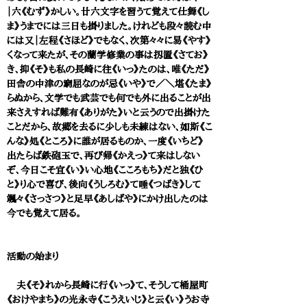
｜六《むず》かしい。廿六文字を習うて覚えて仕舞《し
ま》うまでには三日も掛りました。けれども段々読む中
には又｜左程《さほど》でもなく、次第々々に易《やす》
くなって来たが、その蘭学修業の事は扨置《さてお》
き、抑《そ》も私の長崎に往《いっ》たのは、唯《ただ》
田舎の中津の窮屈なのが忌《いや》で／＼堪《たま》
らぬから、文学でも武芸でも何でも外に出ることが出
来さえすれば難有《ありがた》いと云うので出掛けた
ことだから、故郷を去るに少しも未練はない、如斯《こ
んな》処《ところ》に誰が居るものか、一度《いちど》
出たらば鉄砲玉で、再び帰《かえっ》て来はしない
ぞ、今日こそ宜《い》い心地《こころもち》だと独《ひ
と》り心で喜び、後向《うしろむ》て唾《つばき》して
颯々《さっさつ》と足早《あしばや》にかけ出したのは
今でも覚えて居る。
活動の始まり
夫《そ》れから長崎に行《いっ》て、そうして桶屋町
《おけやまち》の光永寺《こうえいじ》と云《い》うお寺