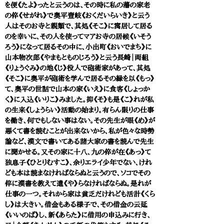
を便《たよ》ったと云うのは、その時に私の藩の家老
の倅《せがれ》で奥平壹岐《おくだいらいき》と云う
人はそのお寺と親類で、其処《そこ》に寓居して居る
のを幸いに、その人を使ってマアお寺の居候《いそう
ろう》になって居るその中に、小出町《おいでまち》に
山本物次郎《やまもとものじろう》と云う長崎｜両組
《りょうぐみ》の地《じ》役人で砲術家があって、其処
《そこ》に奥平が砲術を学んで居るその縁を以《もっ》
て、奥平の世話で山本の家《いえ》に食客《しょっか
く》に入込《いりこ》みました。抑《そ》も是《こ》れが私
の生来《しょうらい》活動の始まり。有らん限りの仕事
を働き、何でもしない事はない。その先生が眼《め》が
悪くて書を読むことが出来ないから、私が色々な時勢
論など、漢文で書いてある諸大家の書を読んで先生
に聞かせる。又その家に十八、九の倅が在《あっ》て
独息子《ひとりむすこ》、余りエライ少年でない、けれ
ども本は読まなければならぬと云うので、ソコでその
倅に漢書を教えて遣《や》らなければならぬ。是れが
仕事の一つ。それから家は貧乏だけれども活計《くら
し》は大きい。借金もある様子で、その借金の云延
《いいのば》し、新《あらた》に借用の申込みに行き、