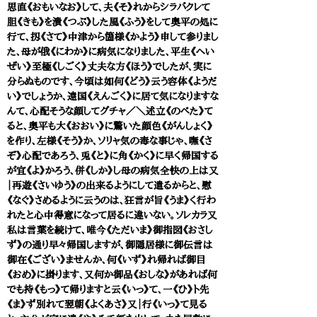
思直《おもいなお》して、夫《そ》れからシラバクレて
胆《きも》を潰《つぶ》した風《ふう》をして奥平の処に
行て、扨《さて》中津から箇様《かよう》申して参りまし
た、母が俄《にわか》に病気になりました、平生《へい
ぜい》至極《しごく》丈夫な方《ほう》でしたが、実に
分らぬものです、今頃は如何《どう》云う容体《ようだ
い》でしょうか、遠国《えんごく》に居て気になりますな
んて、心配そうな顔してグチャ／＼述立《のべた》て
ると、奥平も大《おおい》に驚いた顔色《がんしょく》
を作り、左様《そう》か、ソリャ気の毒な事じゃ、嘸《さ
ぞ》心配であろう、兎《と》に角《かく》に早く帰国する
が宜《よ》かろう、併《しか》し母の病気全快の上は又
｜再遊《さいゆう》の出来るようにして遣るからと、慰
《なぐ》さめるように云うのは、狂言が旨《うま》く行わ
れたと心中得意になって居るに違いない。ソレカラ又
私は言葉を続けて、唯今《ただいま》御指図《おさし
ず》の通り早々帰国しますが、御隠居様に御伝言は
御在《ござい》ませんか、何《いず》れ帰れば御目
《おめ》に掛ります、又何か御品《おしな》があれば何
でも持《もっ》て帰りますと云《いっ》て、一《ひ》ト先
《ま》ず別れて翌朝《よくあさ》又｜行《いっ》て見る