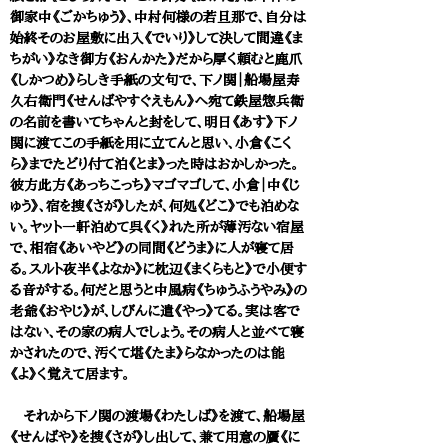
御家中《ごかちゅう》、中村何様の若旦那で、自分は
始終そのお屋敷に出入《でいり》して決して間違《ま
ちがい》なき御方《おんかた》だから厚く頼むと鹿爪
《しかつめ》らしき手紙の文句で、下ノ関｜船場屋寿
久右衛門《せんばやすぐえもん》へ宛て鉄屋惣兵衛
の名前を書いてちゃんと封をして、明日《あす》下ノ
関に渡てこの手紙を用に立てんと思い、小倉《こく
ら》までたどり付て泊《とま》った時はおかしかった。
彼方此方《あっちこっち》マゴマゴして、小倉｜中《じ
ゅう》、宿を捜《さが》したが、何処《どこ》でも泊めな
い。ヤット一軒泊めて呉《く》れた所が薄汚ない宿屋
で、相宿《あいやど》の同間《どうま》に人が寝て居
る。スルト夜半《よなか》に枕辺《まくらもと》で小便す
る音がする。何だと思うと中風病《ちゅうふうやみ》の
老爺《おやじ》が、しびんに遣《やっ》てる。実は客で
はない、その家の病人でしょう。その病人と並べて寝
かされたので、汚くて堪《たま》らなかったのは能
《よ》く覚えて居ます。
それから下ノ関の渡場《わたしば》を渡て、船場屋
《せんばや》を捜《さが》し出して、兼て用意の贋《に