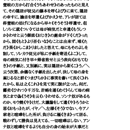
壹岐の方から打合《うちあわせ》のあったものと見え
て、その隠居が従兄の藤本を呼《よび》に来て、隠居
の申すに、諭吉を呼還《よびかえ》せ、アレが居ては
倅壹岐の妨げになるから早々《そうそう》呼還せ、但
しソレに就《つい》ては母が病気だと申遣《もうしつ
か》わせと云う御直《おじき》の厳命が下《くだ》った
から、固《もと》より否《いな》むことは出来ず、唯《た
だ》畏《かしこま》りましたと答えて、母にもそのよしを
話して、ソレカラ従兄が私に手紙を寄送《よこ》して、
母の病気に付き早々帰省致せと云う表向《おもてむ
き》の手紙と、又別紙に、実は隠居から斯《こ》う／＼
云う次第、余儀なく手紙を出したが、決して母の身を
案じるなと詳《つまびらか》に事実を書いて呉《く》れ
たから、私は之《これ》を見て実に腹が立った。何だ、
鄙劣《ひれつ》千万な、計略を運《めぐ》らして母の病
気とまで偽《うそ》を云《い》わせる、ソンナ奴があるも
のか、モウ焼《や》けだ、大議論をして遣《や》ろうかと
思《おもっ》たが、イヤ／＼左様《そう》でない、今アノ
家老と喧嘩をした所が、負けるに極《きま》って居る、
戦わずして勝負は見えてる、一切喧嘩はしない、アン
ナ奴と喧嘩をするよりも自分の身の始末が大事だと