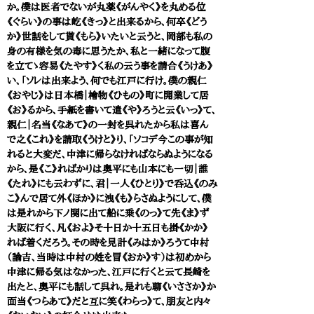
か。僕は医者でないが丸薬《がんやく》を丸める位
《ぐらい》の事は屹《きっ》と出来るから、何卒《どう
か》世話をして貰《もら》いたいと云うと、岡部も私の
身の有様を気の毒に思うたか、私と一緒になって腹
を立てゝ容易《たやす》く私の云う事を請合《うけあ》
い、「ソレは出来よう、何でも江戸に行け。僕の親仁
《おやじ》は日本橋｜檜物《ひもの》町に開業して居
《お》るから、手紙を書いて遣《や》ろうと云《いっ》て、
親仁｜名当《なあて》の一封を呉れたから私は喜ん
で之《これ》を請取《うけと》り、「ソコデ今この事が知
れると大変だ、中津に帰らなければならぬようになる
から、是《こ》ればかりは奥平にも山本にも一切｜誰
《たれ》にも云わずに、君｜一人《ひとり》で呑込《のみ
こ》んで居て外《ほか》に洩《も》らさぬようにして、僕
は是れから下ノ関に出て船に乗《のっ》て先《ま》ず
大阪に行く、凡《およ》そ十日か十五日も掛《かか》
れば着くだろう。その時を見計《みはか》ろうて中村
（諭吉、当時は中村の姓を冒《おか》す）は初めから
中津に帰る気はなかった、江戸に行くと云て長崎を
出たと、奥平にも話して呉れ。是れも聊《いささか》か
面当《つらあて》だと互に笑《わらっ》て、朋友と内々