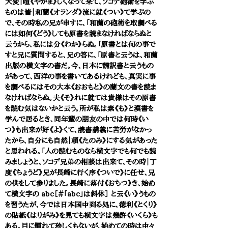
大変｜喧《やかま》しくなって来て、ソコデ砲術を学ぶ
ものは皆｜和蘭《オランダ》流に就《つい》て学ぶの
で、その時私の兄が申すに、「和蘭の砲術を取調べる
には如何《どう》しても原書を読まなければならぬと
云うから、私には分《わか》らぬ。「原書とは何の事で
すと兄に質問すると、兄の答に、「原書と云うは、和蘭
出版の横文字の書だ。今、日本に飜訳書と云うもの
があって、西洋の事を書いてあるけれども、真実に事
を調べるにはその大本《おおもと》の蘭文の書を読ま
なければならぬ。夫《そ》れに就ては貴様はその原書
を読む気はないかと云う。所が私は素《も》と漢書を
学んで居るとき、同年輩の朋友の中では何時《い
つ》も出来が好《よ》くて、読書講義に苦労がなかっ
たから、自分にも自然｜頼《たのみ》にする気があった
と思われる。「人の読むものなら横文字でも何でも読
みましょうと、ソコデ兄弟の相談は出来て、その時｜丁
度《ちょうど》兄が長崎に行く序《ついで》に任せ、兄
の供をして参りました。長崎に落付《おちつ》き、始め
て横文字の abc［＃「abc」は斜体］ と云《い》うもの
を習うたが、今では日本国中到る処に、徳利《とくり》
の貼紙《はりがみ》を見ても横文字は幾許《いくら》も
ある。目に慣れて珍しくもないが、始めての時は中々