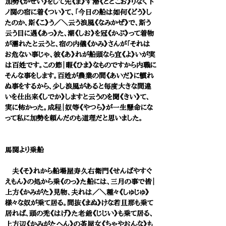
加勢《かせい》をして先《ま》ず滞《とどこお》りなく下
ノ関の宿に着《つい》て、「今日の船は如何《どう》し
たのか、斯《こ》う／＼云う浪風《なみかぜ》で、斯う
云う目に遇《あっ》た、潮《しお》を冠《かぶ》って着物
が濡れたと云うと、宿の内儀《かみ》さんが「それは
お危ない事じゃ、彼《あ》れが船頭なら宜《よ》いが実
は百姓です。この節｜暇《ひま》なものですから内職に
そんな事をします。百姓が農業の間《あいだ》に慣れ
ぬ事をするから、少し浪風があると毎度大きな間違
いを仕出来《しでか》しますと云うのを聞《きい》て、
実に怖かった。成程｜奴等《やつら》が一生懸命にな
って私に加勢を頼んだのも道理だと思いました。
馬関より乗船
夫《そ》れから船場屋寿久右衛門《せんばやすぐ
えもん》の処から乗《のっ》た船には、三月の事で皆｜
上方《かみがた》見物、夫れは／＼種々《しゅじゅ》
様々な奴が乗て居る。間抜《まぬ》けな若旦那も乗て
居れば、頭の禿《はげ》た老爺《じじい》も乗て居る、
上方辺《かみがたへん》の茶屋女《ちゃやおんな》も