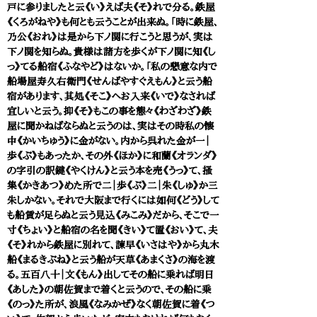
戸に参りましたと云《い》えば夫《そ》れで分る。鉄屋
《くろがねや》も何とも云うことが出来ぬ。「時に鉄屋、
乃公《おれ》は是から下ノ関に行こうと思うが、実は
下ノ関を知らぬ。貴様は諸方を歩くが下ノ関に知《し
っ》てる船宿《ふなやど》はないか。「私の懇意な内で
船場屋寿久右衛門《せんばやすぐえもん》と云う船
宿があります、其処《そこ》へお入来《いで》なされば
宜しいと云う。抑《そ》もこの事を態々《わざわざ》鉄
屋に聞かねばならぬと云うのは、実はその時私の懐
中《かいちゅう》に金がない。内から呉れた金が一｜
歩《ぶ》もあったか、その外《ほか》に和蘭《オランダ》
の字引の訳鍵《やくけん》と云う本を売《うっ》て、掻
集《かきあつ》めた所で二｜歩《ぶ》二｜朱《しゅ》か三
朱しかない。それで大阪まで行くには如何《どう》して
も船賃が足らぬと云う見込《みこみ》だから、そこで一
寸《ちょい》と船宿の名を聞《きい》て置《おい》て、夫
《そ》れから鉄屋に別れて、諫早《いさはや》から丸木
船《まるきぶね》と云う船が天草《あまくさ》の海を渡
る。五百八十｜文《もん》出してその船に乗れば明日
《あした》の朝佐賀まで着くと云うので、その船に乗
《のっ》た所が、浪風《なみかぜ》なく朝佐賀に着《つ