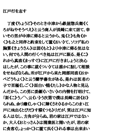
江戸行を志す
丁度《ちょうど》そのとき中津から鉄屋惣兵衛《く
ろがねやそうべえ》と云う商人が長崎に来て居て、幸
いその男が中津に帰ると云うから、兎《と》も角《か
く》も之と同伴と約束をして置《おい》て、ソコデ私の
胸算《きょうさん》は固《もと》より中津に帰る気はな
い。何でも人間の行くべき処は江戸に限る、是《こ》
れから真直《まっすぐ》に江戸に行きましょうと決心
はしたが、この事に就《つい》ては誰かに話して相談
をせねばならぬ。所が江戸から来た岡部同直《おか
べどうちょく》と云う蘭学書生がある。是れは医者の
子で至極《しごく》面白い慥《たし》かな人物と見込
んだから、この男に委細《いさい》の内情を打明けて、
「斯《こ》う／＼云《い》う次第で僕は長崎に居《お》
られぬ、余り癪《しゃく》に障《さわ》るからこのまゝ江
戸に飛出《とびだ》す積《つも》りだが、実は江戸に知
る人はなし、方角が分らぬ。君の家は江戸ではない
か、大人《おとっさん》は開業医と開いたが、君の家
に食客《しょっかく》に置て呉《く》れる事は出来まい