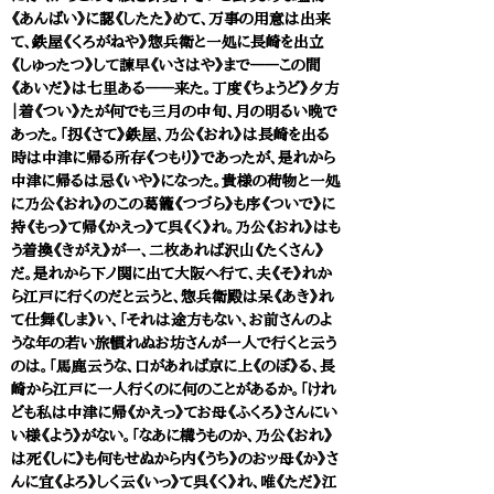
《あんばい》に認《したた》めて、万事の用意は出来
て、鉄屋《くろがねや》惣兵衛と一処に長崎を出立
《しゅったつ》して諫早《いさはや》まで――この間
《あいだ》は七里ある――来た。丁度《ちょうど》夕方
｜着《つい》たが何でも三月の中旬、月の明るい晩で
あった。「扨《さて》鉄屋、乃公《おれ》は長崎を出る
時は中津に帰る所存《つもり》であったが、是れから
中津に帰るは忌《いや》になった。貴様の荷物と一処
に乃公《おれ》のこの葛籠《つづら》も序《ついで》に
持《もっ》て帰《かえっ》て呉《く》れ。乃公《おれ》はも
う着換《きがえ》が一、二枚あれば沢山《たくさん》
だ。是れから下ノ関に出て大阪へ行て、夫《そ》れか
ら江戸に行くのだと云うと、惣兵衛殿は呆《あき》れ
て仕舞《しま》い、「それは途方もない、お前さんのよ
うな年の若い旅慣れぬお坊さんが一人で行くと云う
のは。「馬鹿云うな、口があれば京に上《のぼ》る、長
崎から江戸に一人行くのに何のことがあるか。「けれ
ども私は中津に帰《かえっ》てお母《ふくろ》さんにい
い様《よう》がない。「なあに構うものか、乃公《おれ》
は死《しに》も何もせぬから内《うち》のおッ母《か》さ
んに宜《よろ》しく云《いっ》て呉《く》れ、唯《ただ》江