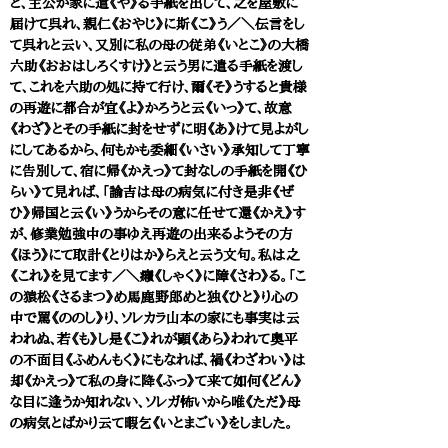
と、主公が家に遣《や》る手紙を出して、之を屋敷に
届けて呉れ、親仁《おやじ》に斯《こ》う／＼伝言をし
て呉れと云い、又別に私の母の従弟《いとこ》の大橋
六助《おおはしろくすけ》と云う男に遣る手紙を渡し
て、これを六助の処に持て行け、爾《そ》うすると貴様
の再遊に都合が宜《よ》かろうと云《いっ》て、故意
《わざ》とその手紙に封をせずに明《あ》けて見よがし
にしてあるから、何もかも委細《いさい》承知して丁寧
に告別して、宿に帰《かえっ》て封なしの手紙を開《ひ
らい》て見れば、「諭吉は母の病気に付き是非《ぜ
ひ》帰国と云《い》うからその意に任せて還《かえ》す
が、修業勉強中の事ゆえ再遊の出来るようその方
《ほう》にて取計《とりはか》らえと云う文句。私は之
《これ》を見てます／＼癪《しゃく》に障《さわ》る。「こ
の猿松《さるまつ》め馬鹿野郎めと独《ひと》り心の
中で罵《ののし》り、ソレカラ山本の家にも事実は云
われぬ、若《も》し是《こ》れが顕《あら》われて奥平
の不面目《ふめんもく》にもなれば、禍《わざわい》は
却《かえっ》て私の身に降《ふっ》て来て如何《どん》
な目に逢うか知れない、ソレガ怖いから唯《ただ》母
の病気とばかり云て暇乞《いとまごい》をしました。