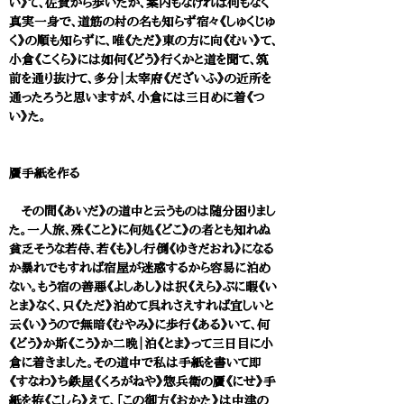
い》て、佐賀から歩いたが、案内もなければ何もなく
真実一身で、道筋の村の名も知らず宿々《しゅくじゅ
く》の順も知らずに、唯《ただ》東の方に向《むい》て、
小倉《こくら》には如何《どう》行くかと道を聞て、筑
前を通り抜けて、多分｜太宰府《だざいふ》の近所を
通ったろうと思いますが、小倉には三日めに着《つ
い》た。
贋手紙を作る
その間《あいだ》の道中と云うものは随分困りまし
た。一人旅、殊《こと》に何処《どこ》の者とも知れぬ
貧乏そうな若侍、若《も》し行倒《ゆきだおれ》になる
か暴れでもすれば宿屋が迷惑するから容易に泊め
ない。もう宿の善悪《よしあし》は択《えら》ぶに暇《い
とま》なく、只《ただ》泊めて呉れさえすれば宜しいと
云《い》うので無暗《むやみ》に歩行《ある》いて、何
《どう》か斯《こう》か二晩｜泊《とま》って三日目に小
倉に着きました。その道中で私は手紙を書いて即
《すなわ》ち鉄屋《くろがねや》惣兵衛の贋《にせ》手
紙を拵《こしら》えて、「この御方《おかた》は中津の