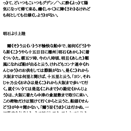
っ》て、どいつもこいつもグデン／＼に酔《よっ》て陽
気になって帰て来る。癪《しゃく》に障《さわ》るけれど
も何としても仕様《しよう》がない。
明石より上陸
爾《そ》う云《い》う不愉快な船中で、如何《どう》や
ら斯《こ》うやら十五日目に播州｜明石《あかし》に着
《つい》た。朝五ツ時、今の八時頃、明旦《あした》順
風になれば船が出ると云う、けれどもコンナ連中《れ
んじゅう》のお供をしては際限がない。是《こ》れから
大阪までは何里と聞けば、十五里と云う。「ヨシ、それ
じゃ乃公《おれ》は是《こ》れから大阪まで歩いて行
く。就《つい》ては是迄《これまで》の勘定《かんじょ
う》は、大阪に着たら中津の倉屋敷まで取りに来い、
この荷物だけは預けて行くからと云うと、船頭《せん
どう》が中々聞かない。「爾う旨《うま》くは行かぬ、一
切勘定を払《はらっ》て行けと云う。云われても払う
金は懐中にない。その時に私は更紗《さらさ》の着物
と絹紬《けんちゅう》の着物と二枚あって、それを風