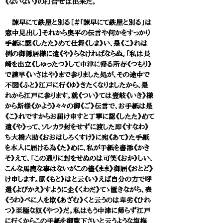
《ないない》の打合せは出来た。
諫早にて鉄屋と別る［＃「諫早にて鉄屋と別る」は
窓中見出し］それから奥平の伝言や何かをすっかり
手紙に認《したた》めて仕舞《しま》い、是《こ》れは
例の御隠居様に遣《や》らなければならぬ。「私は長
崎を出立《しゅったつ》して中津に帰る所存《つもり》
で諫早《いさはや》まで参りました処が、その途中で
不図《ふと》江戸に行《ゆ》きたくなりましたから、是
れから江戸に参ります。就《つい》ては壹岐《いき》様
から斯様《かよう》々々の御《ご》伝言で、お手紙は是
《こ》れですからお届け申すと丁寧に認《したた》めて
遣《や》って、ソレカラ封をせずに渡した即《すなわ》
ち大橋六助《おおはしろくすけ》に宛《あて》た手紙
を本人に届ける為《た》めに、私が手紙を書添《かき
そ》えて、「この通りに封をせぬのは可笑《おか》しい、
こんな馬鹿な事はないがこの儘《まま》御届《おとど》
け申します。原《もと》はと云《い》えば自分の方で呼
還《よびかえ》すように企《くわだ》てゝ置きながら、表
《うわ》べに人を欺《あざむ》くと云うのは卑劣《ひれ
つ》至極な奴《やつ》だ。私はもう中津に帰らず江戸
に行くからこの手紙を御覧下さいと云うような塩梅