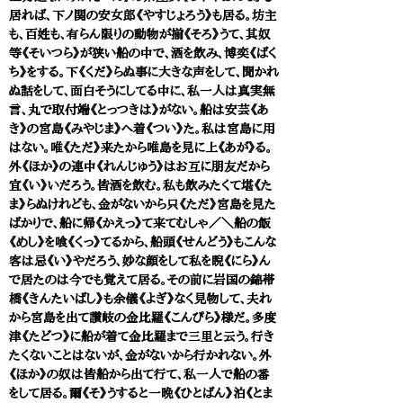
居れば、下ノ関の安女郎《やすじょろう》も居る。坊主
も、百姓も、有らん限りの動物が揃《そろ》うて、其奴
等《そいつら》が狭い船の中で、酒を飲み、博奕《ばく
ち》をする。下《くだ》らぬ事に大きな声をして、聞かれ
ぬ話をして、面白そうにしてる中に、私一人は真実無
言、丸で取付端《とっつきは》がない。船は安芸《あ
き》の宮島《みやじま》へ着《つい》た。私は宮島に用
はない。唯《ただ》来たから唯島を見に上《あが》る。
外《ほか》の連中《れんじゅう》はお互に朋友だから
宜《い》いだろう。皆酒を飲む。私も飲みたくて堪《た
ま》らぬけれども、金がないから只《ただ》宮島を見た
ばかりで、船に帰《かえっ》て来てむしゃ／＼船の飯
《めし》を喰《くっ》てるから、船頭《せんどう》もこんな
客は忌《い》やだろう、妙な顔をして私を睨《にら》ん
で居たのは今でも覚えて居る。その前に岩国の錦帯
橋《きんたいばし》も余儀《よぎ》なく見物して、夫れ
から宮島を出て讃岐の金比羅《こんぴら》様だ。多度
津《たどつ》に船が着て金比羅まで三里と云う。行き
たくないことはないが、金がないから行かれない。外
《ほか》の奴は皆船から出て行て、私一人で船の番
をして居る。爾《そ》うすると一晩《ひとばん》泊《とま