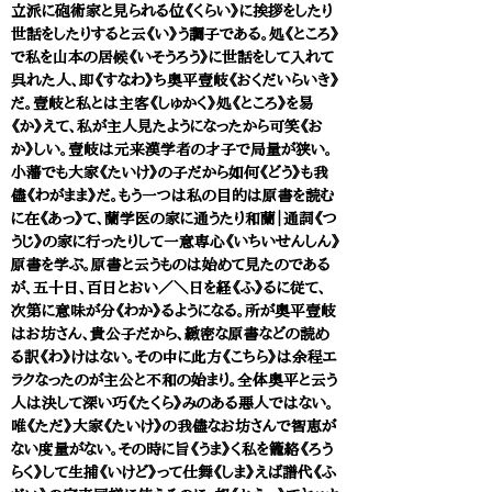
立派に砲術家と見られる位《くらい》に挨拶をしたり
世話をしたりすると云《い》う調子である。処《ところ》
で私を山本の居候《いそうろう》に世話をして入れて
呉れた人、即《すなわ》ち奥平壹岐《おくだいらいき》
だ。壹岐と私とは主客《しゅかく》処《ところ》を易
《か》えて、私が主人見たようになったから可笑《お
か》しい。壹岐は元来漢学者の才子で局量が狭い。
小藩でも大家《たいけ》の子だから如何《どう》も我
儘《わがまま》だ。もう一つは私の目的は原書を読む
に在《あっ》て、蘭学医の家に通うたり和蘭｜通詞《つ
うじ》の家に行ったりして一意専心《いちいせんしん》
原書を学ぶ。原書と云うものは始めて見たのである
が、五十日、百日とおい／＼日を経《ふ》るに従て、
次第に意味が分《わか》るようになる。所が奥平壹岐
はお坊さん、貴公子だから、緻密な原書などの読め
る訳《わ》けはない。その中に此方《こちら》は余程エ
ラクなったのが主公と不和の始まり。全体奥平と云う
人は決して深い巧《たくら》みのある悪人ではない。
唯《ただ》大家《たいけ》の我儘なお坊さんで智恵が
ない度量がない。その時に旨《うま》く私を籠絡《ろう
らく》して生捕《いけど》って仕舞《しま》えば譜代《ふ