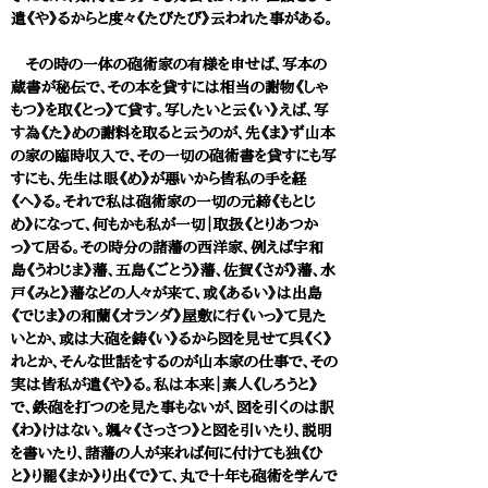
遣《や》るからと度々《たびたび》云われた事がある。
その時の一体の砲術家の有様を申せば、写本の
蔵書が秘伝で、その本を貸すには相当の謝物《しゃ
もつ》を取《とっ》て貸す。写したいと云《い》えば、写
す為《た》めの謝料を取ると云うのが、先《ま》ず山本
の家の臨時収入で、その一切の砲術書を貸すにも写
すにも、先生は眼《め》が悪いから皆私の手を経
《へ》る。それで私は砲術家の一切の元締《もとじ
め》になって、何もかも私が一切｜取扱《とりあつか
っ》て居る。その時分の諸藩の西洋家、例えば宇和
島《うわじま》藩、五島《ごとう》藩、佐賀《さが》藩、水
戸《みと》藩などの人々が来て、或《あるい》は出島
《でじま》の和蘭《オランダ》屋敷に行《いっ》て見た
いとか、或は大砲を鋳《い》るから図を見せて呉《く》
れとか、そんな世話をするのが山本家の仕事で、その
実は皆私が遣《や》る。私は本来｜素人《しろうと》
で、鉄砲を打つのを見た事もないが、図を引くのは訳
《わ》けはない。颯々《さっさつ》と図を引いたり、説明
を書いたり、諸藩の人が来れば何に付けても独《ひ
と》り罷《まか》り出《で》て、丸で十年も砲術を学んで