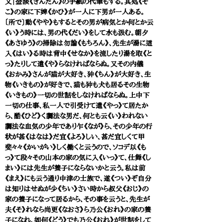
又｜金談《きんだん》の手紙の代筆もする。其処《そ
こ》の家に下婢《かひ》が一人に下男が一人ある。
〔所で〕動《やや》もするとその男が病気とか何とか云
《い》う時には、男の代《だい》をして水も汲む。朝夕
《あさゆう》の掃除は勿論《もちろん》、先生が湯に這
入《はい》る時は背中《せなか》を流したり湯を取《と
っ》たりして遣《や》らなければならぬ。又その内儀
《おかみ》さんが猫が大好き、狆《ちん》が大好き、生
物《いきもの》が好きで、猫も狆も犬も居るその生物
《いきもの》一切の世話をしなければならぬ。上中下
一切の仕事、私一人で引受けて遣《やっ》て居たか
ら、酷《ひど》く調法な男だ、何とも云《い》われない
調法な血気の少年であり乍《なが》ら、その少年の行
状が甚《はなは》だ宜《よろ》しい、甚だ宜しくて甲
斐々々《かいがい》しく働くと云うので、ソコデ以《も
っ》て段々その山本の家の気に入《いっ》て、仕舞《し
まい》には先生が養子にならないかと云う。私は前
《まえ》にも云う通り中津の士族で、遂《つい》ぞ自分
は知りはせぬが少《ちい》さい時から叔父《おじ》の
家の養子になって居るから、その事を云うと、先生が
夫《そ》れなら尚更《なおさ》ら乃公《おれ》の家の養
子になれ、如何《どう》でも乃公《おれ》が世話をして