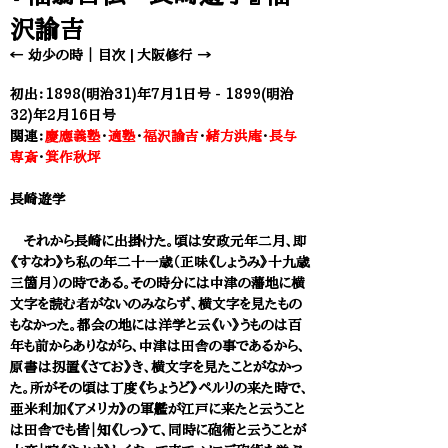
沢諭吉
← 幼少の時
｜
目次
|
大阪修行 →​
初出：1898(明治31)年7月1日号 - 1899(明治
32)年2月16日号
関連：
慶應義塾
・
適塾
・
福沢諭吉
・
緒方洪庵
・
長与
専斎
・
箕作秋坪
長崎遊学
それから長崎に出掛けた。頃は安政元年二月、即
《すなわ》ち私の年二十一歳（正味《しょうみ》十九歳
三箇月）の時である。その時分には中津の藩地に横
文字を読む者がないのみならず、横文字を見たもの
もなかった。都会の地には洋学と云《い》うものは百
年も前からありながら、中津は田舎の事であるから、
原書は扨置《さてお》き、横文字を見たことがなかっ
た。所がその頃は丁度《ちょうど》ペルリの来た時で、
亜米利加《アメリカ》の軍艦が江戸に来たと云うこと
は田舎でも皆｜知《しっ》て、同時に砲術と云うことが