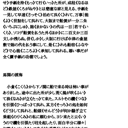
せ》手紙を持《もっ》て行《いっ》た所が、成程《なるほ
ど》鉄屋《くろがねや》とは懇意な家と見える、手紙を
一見して早速《さっそく》泊めて呉《く》れて、万事｜能
《よ》く世話をして呉れて、大阪まで船賃が一分二朱
《いちぶにしゅ》、賄《まかない》の代は一日｜若干《い
くら》、ソコデ船賃を払うた外《ほか》に二百文か三百
文しか残らぬ。併《しか》し大阪に行けば中津の倉屋
敷で賄の代を払う事にして、是《こ》れも船宿《ふなや
ど》で心能《こころよ》く承知して呉れる。悪い事だが
全く贋手紙の功徳でしょう。
馬関の渡海
小倉《こくら》から下ノ関に船で来る時は怖い事が
ありました。途中に出た所が少し荒く風が吹《ふい》
て浪《なみ》が立《たっ》て来た。スルトその纜《つな》
を引張《ひっぱっ》て呉れ、其方《そっち》の処を如何
《どう》して呉れと、船頭《せんどう》が何か騒ぎ立て
乗組《のりくみ》の私に頼むから、ヨシ来たと云《い》
うので纜を引張たり柱を起したり、面白半分に様々｜