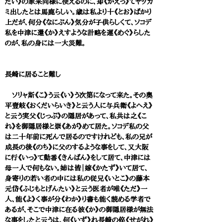
だい》の家来同様に使えるのに、却《かえっ》てヤッカ
ミ出したとは馬鹿らしい。歳は私より十《とお》ばかり
上だが、何分《なにぶん》気分が子供らしくて、ソコデ
私を中津に還《か》えすような計略を運《めぐ》らした
のが、私の身には一大災難。
長崎に居ること難し
ソリャ斯《こ》う云《い》う次第になって来た。その奥
平壹岐《おくだいらいき》と云う人に与兵衛《よへえ》
と云う実父《じっぷ》の隠居があって、私共は之《こ
れ》を御隠居様と崇《あが》めて居た。ソコデ私の父
は二十年前に死んで居るのですけれども、私の兄が
成長の後《のち》に父のするような事をして、又大阪
に行《いっ》て勤番《きんばん》をして居て、中津には
母一人で何もない。姉は皆｜嫁《かたず》いて居て、
身寄りの若い者の中には私の従兄《いとこ》の藤本
元岱《ふじもとげんたい》と云う医者が唯《ただ》一
人、能《よ》く事が分《わか》り書も能く読める学者で
あるが、そこで中津に在る彼《か》の御隠居様が無法
な事をしたと云うは、何《いず》れ長崎の倅《せがれ》