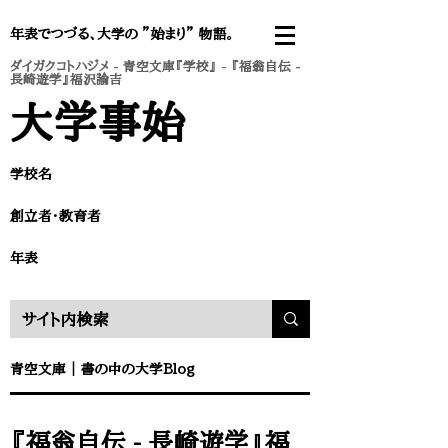
年表でつづる、大学の ”始まり” 物語。
ダイガクコトハジメ
-
青空文庫『学校』
- 『福翁自伝 -
長崎遊学』福沢諭吉
​大学事始
学校名
​創立者・教育者
​年表
​青空文庫
｜
書の中の大学Blog
『福翁自伝 - 長崎遊学』福