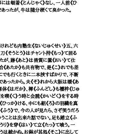
には頓着《とんじゃく》なし、一人前《ひ
あったが、牛は随分硬くて臭かった。
けれども内塾生《ないじゅくせい》五、六
《そうとう》はチャント持《もっ》て居る
たが、跡《あと》は皆質に置《おい》て仕
恰《あたか》も共有物で、是《こ》れでも差
にでも行くときに二本挟すばかりで、不断
であったから。夫《そ》れから大阪は暖《あ
体《はだか》、褌《ふんどし》も襦袢《じゅ
を喫《く》う時と会読《かいどく》をする時
ひっか》ける、中にも絽《ろ》の羽織を真
《ふう》で、今の人が見たら、さぞ笑うだろ
い》うことは出来た話でない。足も踏立《ふ
うり》を穿《はい》て立《たっ》て喰う。一
》うは続かぬ。お鉢が其処《そこ》に出して