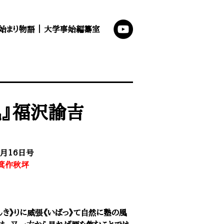
始まり物語
｜
大学事始編纂室
風』福沢諭吉
2月16日号
箕作秋坪
き》りに威張《いばっ》て自然に塾の風