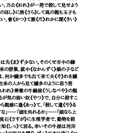
い、乃公《おれ》が一発で殺して見せよう
ものほし》に洒《さら》して虱の親も玉子も
、曾《かつ》て誰《だ》れかに聞《きい》
は先《ま》ず少ない。そのくせ市中の縁
往来の群集、就中《なかんずく》娘の子など
は、何か穢多でも出て来て夫《そ》れを穢
い。往来の人から見て穢多のように思う筈
われわれ》得意の牛鍋屋《うしなべや》の親
るが気の弱い奴《やつ》で、自分に殺すこ
親爺に逢《あっ》て、「殺して遣《や》る
すな」――「頭を呉れるか」――「頭なら上
は流石《さすが》に生理学者で、動物を殺
を知《しっ》て居る。幸いその牛屋は河岸