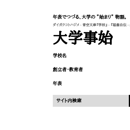
年表でつづる、大学の ”始まり” 物語。
ダイガクコトハジメ
-
青空文庫『学校』
- 『福翁自伝 
​大学事始
学校名
​創立者・教育者
​年表