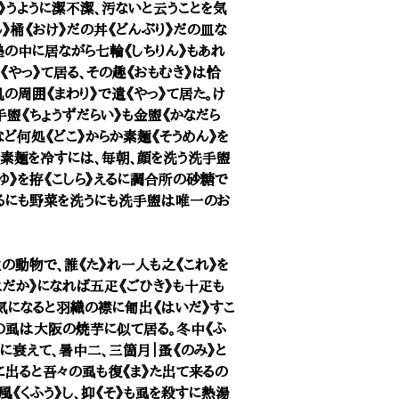
い》うように潔不潔、汚ないと云うことを気
ん》桶《おけ》だの丼《どんぶり》だの皿な
塾の中に居ながら七輪《しちりん》もあれ
《やっ》て居る、その趣《おもむき》は恰
の周囲《まわり》で遣《やっ》て居た。け
盥《ちょうずだらい》も金盥《かなだら
など何処《どこ》からか素麺《そうめん》を
の素麺を冷すには、毎朝、顔を洗う洗手盥
つゆ》を拵《こしら》えるに調合所の砂糖で
えるにも野菜を洗うにも洗手盥は唯一のお
の動物で、誰《た》れ一人も之《これ》を
はだか》になれば五疋《ごひき》も十疋も
暖気になると羽織の襟に匍出《はいだ》すこ
》の虱は大阪の焼芋に似て居る。冬中《ふ
第に衰えて、暑中二、三箇月｜蚤《のみ》と
に出ると吾々の虱も復《ま》た出て来るの
風《くふう》し、抑《そ》も虱を殺すに熱湯