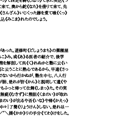
いっ》て四足を縛《しばっ》て水に突込《つ
て来て、奥から鉈《なた》を借りて来て、先
《さんざん》いじくった跡を煮て喰《くっ》
込《みこま》れたのでしょう。
があった。道修町《どしょうまち》の薬種屋
こ》み。或《あ》る医者の紹介で、後学
熊を解剖して呉《く》れぬかと塾に云《い
と云うことに熱心であるから、早速《さっ
者でないから行かぬが、塾生中七、八人行
が肺、是れが肝《かん》と説明して遣《や
者もふっと帰って仕舞《しまっ》た。その実
無疵《むきず》に熊胆《くまのい》が取れ
まのい》が出るや否《いな》や帰《かえっ》
中々｜了簡《りょうけん》しない。是れは一
″＼掛《かか》りの手分《てわ》けをした。