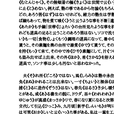
《むとんじゃく》。その無頓着の極《きょく》は世間で云《
に止《と》めない。例えば、塾の事であるから勿論《もちろ
どの、あろう筈《はず》はないけれども、緒方の塾生は学
ば鍋もあって、物を煮て喰《く》うと云うような事を不断｜遣
《あたか》も手鍋｜世帯《じょたい》の台所見たような事を机
れども道具の足ると云うことのあろう筈はない。ソコで洗手
い》も一切｜食物《しょくもつ》調理の道具になって、暑中
貰うと、その素麺を奥の台所で湯煮《ゆで》て貰うて、そ
を持《もっ》て来て、その中で冷《ひや》素麺にして、汁《
も盗み出せば上出来、その外《ほか》、肴《さかな》を拵
道具で、ソンナ事は少しも汚ないと思わなかった。
夫《そ》れ所《どころ》ではない。虱《しらみ》は塾中永住
免《まぬ》かれることは出来ない。一寸《ちょい》と裸体《
捕《と》るに造作《ぞうさ》はない。春先《はるさ》き少し
とがある。或《あ》る書生の説に、ドウダ、吾々《われわれ
ゆじゅう》が真盛《まっさか》りで、春になり夏になると次
交代して引込《ひっこ》み、九月頃｜新芋《しんいも》が町
は可笑《おか》しいと云《いっ》た事がある。私は一案を工