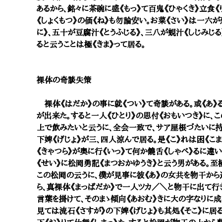
あるから、銘々に茶碗に盛《もっ》て百鬼《ひゃくき》立食《
《しょくもつ》の価《ね》も勿論安い。お菜《さい》は一六
に》、五十が豆腐汁《とうふじる》、三八が蜆汁《しじみじ
ると云うことは極《きま》って居る。
裸体の奇談失策
裸体《はだか》の事に就《つい》て奇談がある。或《あ》
が出来た。すると一人《ひとり》の思付《おもいつき》に、
上で飲みたいと云うに、全会一致で、サア屋根づたいに持
下婢《げじょ》が三、四人涼んで居る。是《こ》れは困《こま
《きゃつら》が奥に行《いっ》て何か饒舌《しゃべ》るに違
《せい》に松岡勇記《まつおかゆうき》と云う男がある。至
この松岡の云うに、僕が見事に彼《あ》の女共を物干から
ら、真裸体《まっぱだか》で一人ツカ／＼と物干に出て行
言葉を掛けて、そのまゝ傾向《あおむ》きに大の字なりに成
見ては流石《さすが》の下婢《げじょ》も其処《そこ》に居