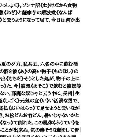
りっしょく》。ソンナ訳《わ》けだから食物
が葱《ねぎ》と薩摩芋の難波煮《なんば
る》と云うようになって居て、今日は何か出
る夏の夕方、私共五、六名の中に飲む酒
この酒を彼《あ》の高い物干《ものほし》の
出《もちだ》そうとした処が、物干の上に
っ》た、今｜彼処《あそこ》で飲むと彼奴等
いない、邪魔な奴じゃと云う中に、長州｜生
極《しごく》元気の宜《い》い活溌な男で、
逐払《おいはらっ》て見せようと云いなが
き、お松どんお竹どん、暑いじゃないかと
《なっ》て倒れた。この風体《ふうてい》を
ることが出来ぬ。気の毒そうな顔をして皆｜