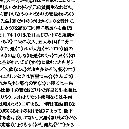
れども、又一方から見れば酒を飲むことでは
替《あいかわ》らず元の貧書生なれども、
貰《もら》う少々ばかりの家禄《かろく》
先生｜家《か》の賄《まかない》を受けて、
くしゅう》を納めて同時に塾長へも金《き
」、74-10］朱を」］呈《てい》すと規則が
いちぶ》二朱の収入、五人あれば二分二
》で、是《こ》れが大抵《たいてい》酒の
》の品《しな》を送《おくっ》て呉《く》れ
に金があれば直《すぐ》に飲むことを考え
＼飲《のん》だ者も多かろう。扨《さて》
》の乏しいときは酒屋で三合《さんごう》
》れから少し都合の宜《よ》い時には一朱
是れは最上の奢《おごり》で容易に出来兼ね
とりや》、夫れよりモット便利なのは牛肉
は唯《ただ》二軒ある。一軒は難波橋《な
廓《くるわ》の側《そば》にあって、最下
する者は決してない。文身《ほりもの》だら
客《じょうきゃく》だ。何処《どこ》から