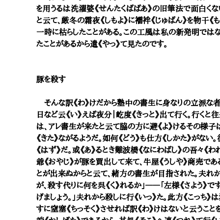
を用うるは洗濯婆《せんたくばばあ》の旧筆法で面白くな
と云て、厳冬の霜夜《しもよ》に襦袢《じゅばん》を物干《
一時に枯らしたことがある。この工風は私の新発明ではない
たことがあるから遣《やっ》て見たのです。
豚を殺す
そんな訳《わ》けだから塾中の書生に身なりの立派な者
日など云《い》えば夜分｜屹度《きっと》出て行く。行くと
は、アレ書生が来たと云て脇の方に避《よ》けるその様子
《きた》ながるようだ。如何《どう》も仕方《しかた》がな
《はず》だ。或《あ》るとき難波橋《なにわばし》の吾々《
爺《おやじ》が豚を買出して来て、牛屋《うしや》商売であ
とが出来ぬからと云て、緒方の書生が目指された。夫れから
が、殺す代りに何を呉《く》れるか」――「左様《さよう》で
げましょう。」夫れから殺しに行《いっ》た。此方《こっち》
すに窒塞《ちっそく》させれば訳《わ》けはないと云うこと