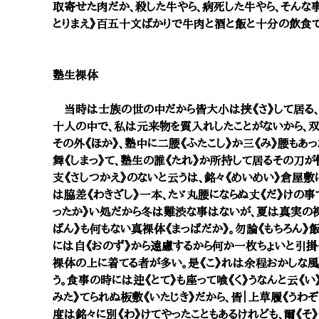
取寄せた肉だか、殺した牛やら、病死した牛やら、そんな事
とりまえ》百五十文ばかりで牛肉と酒と飯と十分の飲食で
塾生裸体
当時は士族の世の中だから皆大小は挟《さ》して居る、
十人の中で、私は元来物を質入れしたことがないから、双刀
その外《ほか》、塾中に二腰《ふたこし》か三《み》腰もあっ
舞《しまっ》て、塾生の誰《たれ》か所持して居るその刀が
支《さしつかえ》のないと云うは、銘々《めいめい》倉屋敷
は脇差《わきざし》一本、たゞ丸腰にならぬ丈《だ》けの事
ったか》い処だから冬は難渋な事はないが、夏は真実の裸
ばん》も何もない真裸体《まっぱだか》。勿論《もちろん》飯
には自《おのず》から遠慮するから何か一枚ちょいと引掛《
裸体の上に着てる者が多い。是《こ》れは余程おかしな風
う。食事の時には迚《とて》も座って喰《く》うなんと云《
みた》てられぬ板敷《いたじき》だから、皆｜上草履《うわぞ
度は銘々に別《わ》けてやったこともあるけれども、爾《そ