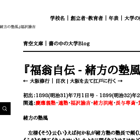
学校名
｜
創立者・教育者
｜
年表
｜
大学の
- 緒方の塾風』福沢諭吉
​青空文庫
｜
書の中の大学Blog
『福翁自伝 - 緒方の塾
← 大阪修行
｜
目次
|
大阪を去て江戸に行く →​
初出：1898(明治31)年7月1日号 - 1899(明治32)年
関連：
慶應義塾
・
適塾
・
福沢諭吉
・
緒方洪庵
・
長与専斎
・
緒方の塾風
左様《そう》云《い》えば何か私が緒方塾の塾長で頻《し