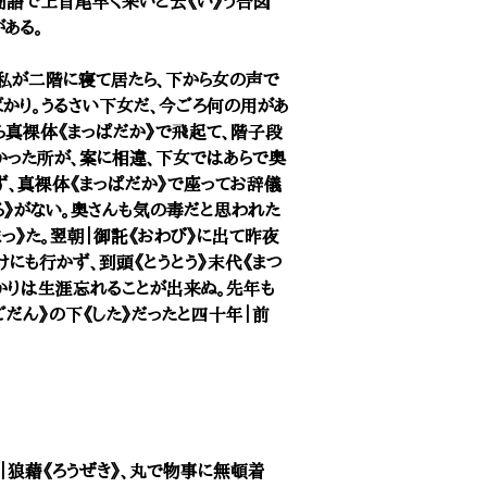
蘭語で上首尾早く来いと云《い》う合図
ある。
》私が二階に寝て居たら、下から女の声で
かり。うるさい下女だ、今ごろ何の用があ
ら真裸体《まっぱだか》で飛起て、階子段
かった所が、案に相違、下女ではあらで奥
れず、真裸体《まっぱだか》で座ってお辞儀
ろ》がない。奥さんも気の毒だと思われた
っ》た。翌朝｜御託《おわび》に出て昨夜
けにも行かず、到頭《とうとう》末代《まつ
かりは生涯忘れることが出来ぬ。先年も
だん》の下《した》だったと四十年｜前
狼藉《ろうぜき》、丸で物事に無頓着