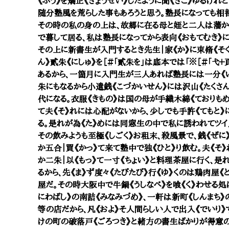
《ふう》を矯正《きょうせい》したように聞《きこ》ゆるけ
随分塾風を荒らした事もあろうと思う。塾長になっても相
その時の私の身の上は、故郷に在る母と姪と二人は藩から
で暮して居る、私は塾長になってから表向《おもてむき》に
その上に新書生が入門するとき先生｜家《か》に束脩《そ
ん》貳朱《にしゅ》を［＃「貳朱を」は底本では「※［＃「弋＋頁
あるから、一箇月に入門生が三人あれば塾長には一分《
朱にもなるから小遣銭《こづかいせん》には沢山《たくさん
代になる。衣服《きもの》は国の母が手織木綿《ておりもめん
て夫《そ》れには心配がないから、少しでも手許《てもと》
る。是れが為《た》めには同窓生の中で私に誘われてツイ／
その飲みようも至極《しごく》お租末、殺風景で、銭《ぜに
か五合｜買《かっ》て来て塾中で独《ひと》り飲む。夫《そ
か二朱｜以《もっ》て一寸《ちょい》と料理茶屋に行く、
るから、先《ま》ず度々《たびたび》行《ゆ》くのは鶏肉屋《
屋だ。その時大阪中で牛鍋《うしなべ》を喰《く》わせる処
にわばし》の南詰《みなみづめ》、一軒は新町《しんまち》の
等の店だから、凡《およ》そ人間らしい人で出入《でいり》
けの町の破落戸《ごろつき》と緒方の書生ばかりが得意の定