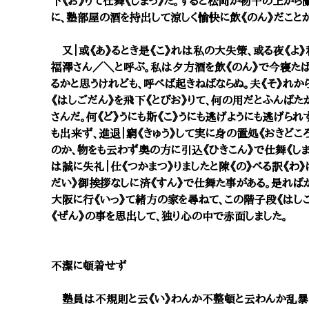
下《お》りて仕舞《しまっ》た。すると松岡が物干の上から
に、塾部屋の酒を持出して涼しく愉快に飲《のん》だことが
又｜或《あ》るとき是《こ》れは私の大失策、或る夜《よ
福澤さん／＼と呼ぶ。私は夕方酒を飲《のん》で今寝たば
るかと思うけれども、呼べば起きねばならぬ。夫《そ》れか
《はしごだん》を飛下《とびお》りて、何の用だとふんばた
さんだ。何《ど》うにも斯《こ》うにも逃げようにも逃げら
も出来ず、進退｜窮《きゅう》して実に身の置処《おきどこ
のか、物をも云わず奥の方に引込《ひきこん》で仕舞《しま
は誠に失礼｜仕《つかまつ》りましたと陳《の》べる訳《わ》
だい》御挨拶なしに済《すん》で仕舞た事がある。是れば
大阪に行《いっ》て緒方の家を尋ねて、この階子段《はしご
《ぜん》の事を思出して、独り心の中で赤面しました。
不潔に頓着せず
塾員は不規則と云《い》わんか不整頓と云わんか乱暴｜