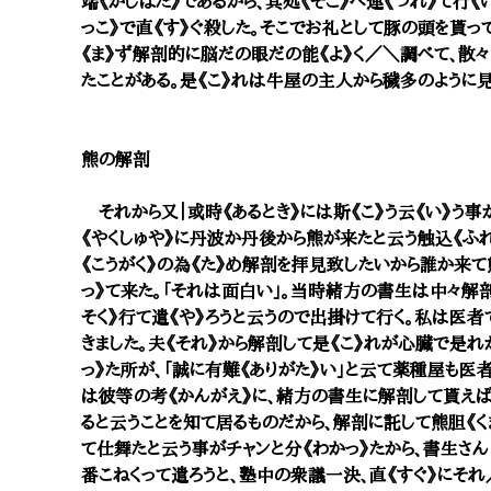
端《かしばた》であるから、其処《そこ》へ連《つれ》て行《
っこ》で直《す》ぐ殺した。そこでお礼として豚の頭を貰っ
《ま》ず解剖的に脳だの眼だの能《よ》く／＼調べて、散々
たことがある。是《こ》れは牛屋の主人から穢多のように見
熊の解剖
それから又｜或時《あるとき》には斯《こ》う云《い》う事
《やくしゅや》に丹波か丹後から熊が来たと云う触込《ふれ
《こうがく》の為《た》め解剖を拝見致したいから誰か来て
っ》て来た。「それは面白い」。当時緒方の書生は中々解剖
そく》行て遣《や》ろうと云うので出掛けて行く。私は医
きました。夫《それ》から解剖して是《こ》れが心臓で是れ
っ》た所が、「誠に有難《ありがた》い」と云て薬種屋も医
は彼等の考《かんがえ》に、緒方の書生に解剖して貰えば
ると云うことを知て居るものだから、解剖に託して熊胆《く
て仕舞たと云う事がチャンと分《わかっ》たから、書生さん
番こねくって遣ろうと、塾中の衆議一決、直《すぐ》にそれ／