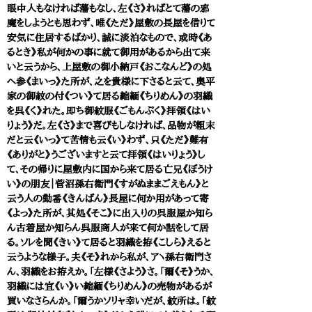
眼中人もなければ藩もなし、左《さ》ればとて藩の邪
魔をしようとも思わず、唯《ただ》屋敷の長屋を借りて
安気に住居するばかり、誠に淡泊なもので、或時《あ
るとき》私が何かの事に就て御用があるから出て来
いと云うから、上屋敷の御小納戸《おこなんど》の処
へ参《まいっ》た所が、之を貴様に下さると云て、奥平
家の御紋の付《つい》て居る縮緬《ちりめん》の羽織
を呉《く》れた。即ち御紋服《ごもんぷく》拝領《はい
りょう》だ。左《さ》まで喜びもしなければ、品物が粗末
だと云《いっ》て苦情も云《い》わず、只《ただ》難有
《ありがと》うございますと云て拝領《はいりょう》し
て、その帰りに屋敷内に国から来て居る亡兄《ぼうけ
い》の朋友｜菅沼孫右衛門《すがぬままごえもん》と
云う人の勤番《きんばん》長屋に何か用があって寄
《よっ》た所が、其処《そこ》に出入りの呉服屋か知ら
ん古着屋か知らん呉服商人が来て何か話をして居
る。ソレを聞《きい》て居ると羽織を拵《こしら》えると
云うような様子。夫《そ》れから私が、アヽ孫右衛門さ
ん、羽織をお拵えか。「左様《さよう》さ。「爾《そ》うか、
羽織には宜《い》い縮緬《ちりめん》の売物があるが
買いなさらんか。「爾うかソリャ幸いだが、紋所は。「紋