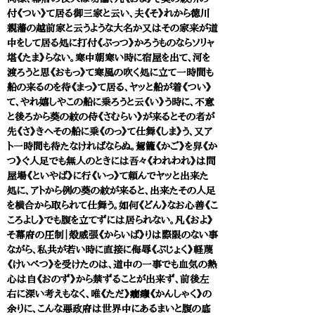
付《つい》て居る御三家と云い、夫《そ》れから徳川
親藩の越前家と云うような大名か又はその家来が道
中をして居る処に打付《ぶっつ》かろうものならソリャ
堪《たま》らない。寒中朝寒い時に宿屋を出て、河を
渡ろうと思《おもっ》て寒風の吹く処に立て一時間も
船の来るのを待《まっ》て居る、ヤッと船が着《つい》
て、やれ嬉しやこの船に乗ろうと云《い》う時に、不意
と後ろから葵の紋の侍《さむらい》が来るとその者が
先《さ》きへその船に乗《のっ》て仕舞《しま》う、又ア
ト一時間も待たなければならぬ。駕籠《かご》を舁《か
つ》ぐ人足でも無人のときには吾々《われわれ》は問
屋場《といやば》に行《いっ》て頼んでヤッと出来た
処に、アトから例の葵の紋が来ると、出来たその人足
を横合から取られて仕舞う。如何《どん》なお心善《こ
ころよし》でも腹を立てずには居られない。凡《およ》
そ幕府の圧制｜殻威張《からいば》りは際限のない事
ながら、私共が若い時に直接に侮辱《ぶじょく》軽蔑
《けいべつ》を受けたのは、道中の一事でも血気の熱
心は自《おのず》から禁ずることが出来ず、前後左
右に深い考えもなく、唯《ただ》癇癪《かんしゃく》の
余りに、こんな悪政府は世界中にあるまいと腹の底