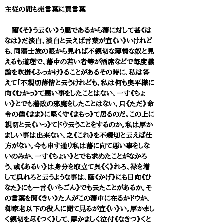
主従の間も売言葉に買言葉
爾《そ》う云《い》う風であるから藩に対して甚《は
なは》だ淡白、淡白と云えば言葉が宜《い》いけれど
も、同藩士族の眼から見れば不親切な薄情な奴と見
えるも道理で、藩中の若い者等が酒席などで毎度議
論を吹掛《ふっかけ》ることがあるその時に、私は答
えて「不親切薄情と云うけれども、私は何も奥平様に
向《むかっ》て悪い事をしたことはない、一寸《ちょ
い》とでも藩政の邪魔をしたことはない、只《ただ》命
令の儘《まま》に堅く守《まもっ》て居るのだ。この上に
親切と云《いっ》てドウ云うことをするのか。私は厚か
ましい事は出来ない、之《これ》を不親切と云えば仕
方がない。今も申す通り私は藩に向て悪い事をしな
いのみか、一寸《ちょい》とでも求めたことがなかろ
う、或《あるい》は身分を取立て呉《く》れろ、禄を増
して呉れろと云うような事は、蔭《かげ》にも日向《ひ
なた》にも一言《いちごん》でも云たことがあるか。そ
の言葉を聞《きい》た人がこの藩中に在るかドウか、
御家老以下の役人に聞て見るが宜《い》い。厚かまし
く親切を尽《つく》して、厚かましく泣付《なきつ》くと