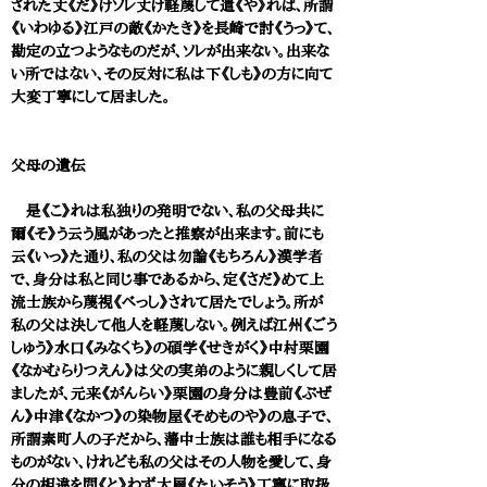
された丈《だ》けソレ丈け軽蔑して遣《や》れば、所謂
《いわゆる》江戸の敵《かたき》を長崎で討《うっ》て、
勘定の立つようなものだが、ソレが出来ない。出来な
い所ではない、その反対に私は下《しも》の方に向て
大変丁寧にして居ました。
父母の遺伝
是《こ》れは私独りの発明でない、私の父母共に
爾《そ》う云う風があったと推察が出来ます。前にも
云《いっ》た通り、私の父は勿論《もちろん》漢学者
で、身分は私と同じ事であるから、定《さだ》めて上
流士族から蔑視《べっし》されて居たでしょう。所が
私の父は決して他人を軽蔑しない。例えば江州《ごう
しゅう》水口《みなくち》の碩学《せきがく》中村栗園
《なかむらりつえん》は父の実弟のように親しくして居
ましたが、元来《がんらい》栗園の身分は豊前《ぶぜ
ん》中津《なかつ》の染物屋《そめものや》の息子で、
所謂素町人の子だから、藩中士族は誰も相手になる
ものがない、けれども私の父はその人物を愛して、身
分の相違を問《と》わず大層《たいそう》丁寧に取扱