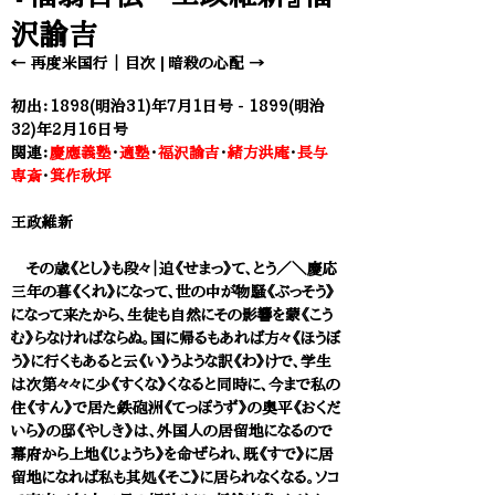
沢諭吉
← 再度米国行
｜
目次
|
暗殺の心配 →​
初出：1898(明治31)年7月1日号 - 1899(明治
32)年2月16日号
関連：
慶應義塾
・
適塾
・
福沢諭吉
・
緒方洪庵
・
長与
専斎
・
箕作秋坪
王政維新
その歳《とし》も段々｜迫《せまっ》て、とう／＼慶応
三年の暮《くれ》になって、世の中が物騒《ぶっそう》
になって来たから、生徒も自然にその影響を蒙《こう
む》らなければならぬ。国に帰るもあれば方々《ほうぼ
う》に行くもあると云《い》うような訳《わ》けで、学生
は次第々々に少《すくな》くなると同時に、今まで私の
住《すん》で居た鉄砲洲《てっぽうず》の奥平《おくだ
いら》の邸《やしき》は、外国人の居留地になるので
幕府から上地《じょうち》を命ぜられ、既《すで》に居
留地になれば私も其処《そこ》に居られなくなる。ソコ