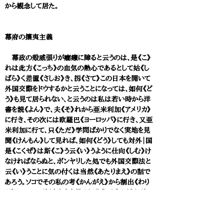
から観念して居た。
幕府の攘夷主義
幕政の殻威張りが癇癪に障ると云うのは、是《こ》
れは此方《こっち》の血気の熱心であるとして姑《し
ばら》く差置《さしお》き、扨《さて》この日本を開いて
外国交際をドウするかと云うことになっては、如何《ど
う》も見て居られない、と云うのは私は若い時から洋
書を読《よん》で、夫《そ》れから亜米利加《アメリカ》
に行き、その次には欧羅巴《ヨーロッパ》に行き、又亜
米利加に行て、只《ただ》学問ばかりでなく実地を見
聞《けんもん》して見れば、如何《どう》しても対外｜国
是《こくぜ》は斯《こ》う云《い》うように仕向《しむ》け
なければならぬと、ボンヤリした処でも外国交際法と
云《い》うことに気の付くは当然《あたりまえ》の話で
あろう。ソコでその私の考《かんがえ》から割出《わり
だ》して、この徳川政府を見ると殆《ほと》んど取所
《とりどころ》のない有様で、当時日本国中の輿論
《よろん》は都《すべ》て攘夷で、諸藩残らず攘夷藩