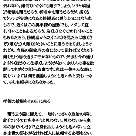
云わない。如何《いか》にも爾うでしょう、ソリャ成程
近衛様も爾うだろう、御老中も爾うだろうが、扨《さ
て》ソレが実地になると傍観者の思うようにはならぬ
もので、近くはこの奥平様の屋敷でも、マダして宜
《い》いこともあるだろう、為《し》なくて宜《い》いこと
もあるだろう、傍観者から之《これ》を見たらば嘸《さ
ぞ》堪《た》え難《がた》いことに思うでありましょうけ
れども、当局の御家老の身になって見れば又《また》
爾《そ》う思う通りに行かないもので、矢張り今の通り
より外《ほか》に仕様《しよう》がない。余り人の事を批
評しても詰《つま》らぬ事です。私は一体そんな事に
就《つい》ては何を議論しようとも思わぬと云《いっ》
て、少しも相手にならなかった。
拝領の紋服をその日に売る
爾う云う風に構えて、一切《いっさい》政治の事に
就《つい》て口を出そうと思わない。思わないから奥
平の邸《やしき》で立身出世しようとも思わない。立
身出世の野心がなければ人に依頼する必要もない。