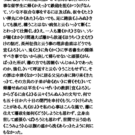
事な留学生に帰《かえっ》て鉄砲を担《かつ》げなん
て、ソンな不似合な事をするには及ばぬ、仮令《たと》
い弾丸に中《あた》らないでも、足に踏抜《ふみぬ》き
しても損だ、構うことはない病気と云《いっ》て断《こ
とわっ》て仕舞《しま》え、一人も還《かえ》さない、ソレ
が罷《まか》り間違えば藩から放逐《ほうちく》丈《だ》
けの話だ、長州征伐と云う事の理非曲直はどうでも
宜《よろ》しい、兎《と》に角《かく》に学者書生の関係
すべき事でないから決して帰らせないと頑張《がん
ばっ》た所が、藩の方でも因循《いんじゅん》であった
のか、強《し》いて呼返すと云《い》うこともせずに、そ
の罪は中津《なかつ》に居る父兄の身に降り来《きた
っ》て、その方共の子弟が命《めい》に背《そむ》いて
帰藩せぬのは平生《へいぜい》の教訓｜宜《よろ》し
からざるに由《よ》る云々《うんぬん》の文句で、何で
も五十日か六十日の閉門を申付《もうしつ》けられた
ことがある。凡《およ》そ私の心事はこんな風で、藩に
仕えて藩政を如何《どう》しようとも思わず、立身出
世して威張《いば》ろうとも思わず、世間で云う功名
《こうみょう》心は腹の底から洗《あらっ》たように何に
もなかった。