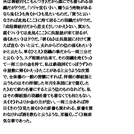
所は御紋付《ごもんつき》だから誰にでも着られる羽
織だがドウだ。「ソリャ宜《い》い、爾う云う売物がある
なら兎《と》も角《かく》も見たいものだ。「買うと云い
なされば此処《ここ》に持て居るこの羽織だがドウだ。
「成程御紋付だから差支《さしつかえ》ない、買おう。
就《つい》ては此処《ここ》に呉服屋が来て居るが、
価《あたい》はドウだ。「値《ね》は呉服屋に付けて貰
えば宜《い》いと云て、夫れからどの位の価《あたい》
かと云たら、単《ひとえ》羽織の事だから一両三分だ
と云《い》う。スグ相談が出来て、その羽織を売《うっ》
て一両三分の金を持て、私は鉄砲洲《てっぽうず》の
中屋敷に帰《かえっ》たことがあると云うような次第
で、全体藩の一般の習慣にすれば、拝領の御紋服と
云うものはその拝領した年月を系図にまで認《した
た》めて家の名誉にすると云う位のものなれども、私
はその御紋服の羽織を着ても着なくても何ともない。
夫《そ》れよりか金の方が宜い。一両三分あれば昨
日《きのう》見た彼《か》の原書も買われる、原書を買
わなければ酒を飲むと云うような、至極《しごく》無邪
気な事であった。