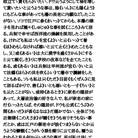
取立てゝ貰《もら》いたい、ドウ云うようにして禄を増し
て貰いたいと云うような事は、陰《いん》にも陽《よう》
にもどんな事があっても藩の長老に内願などしたこと
がない。ソコで江戸に参《まいっ》てからも、本藩の様
子を見れば種々《しゅじゅ》な事を試《こころ》みて居
る。兵制で申せば西洋流の操練を採用したことがあ
る。けれども私はソレを宜《よ》いと云《いっ》て誉
《ほ》めもしなければ悪いと云て止《と》めたこともな
し、又｜或《あるい》は大に漢学を盛《さかん》にする
と云て頻《しき》りに学校の改革などを企てたことも
ある。或《あるい》は兵制は甲州流が宜《い》いと云
て法螺《ほら》の貝を吹《ふい》て藩中で調練をした
こともある。ソレも私は只《ただ》目前《もくぜん》に見
て居るばかりで、善《よ》いとも悪いとも一寸《ちい》と
も云たことがない。或時《あるとき》に家老の隠居が
あって、大層政治論の好きな人で、私が家老の家に
行《いっ》たらば、その隠居が、ドウも公武《こうぶ》の
間《あいだ》が甚《はなは》だ穏かでない、全体どうも
近衛様《このえさま》が爾《そ》うも有りそうもない事
だとか、或は江戸の御老中が詰《つま》らないとか云
うような慷慨《こうがい》談を頻りに云て居る。爾う云
われると私も何か云いそうな事だ、所が私は決して