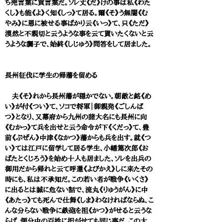
ち売言葉に買言葉だ。ソレ丈《だ》けの事は私《わた
くし》も能《よ》く知《しっ》て居る。爾《そ》う無闇《む
やみ》に恩に被せる事ばかり云《いっ》て、只《ただ》
漠然と不親切と云うような事を云て貰いたくないと云
うような調子で、始終《しじゅう》問答をして居ました。
長州征伐に学生の帰藩を留める
夫《そ》れから長州藩が穏かでない。朝敵と銘《め
い》が付《つい》て、ソコで将軍｜御親発《ごしんぱ
つ》となり、又幕府から九州の諸大名にも長州に向
《むかっ》て兵を出せと云う命令が下《くだっ》て、豊
前《ぶぜん》中津《なかつ》藩からも兵を出す。就《つ
い》ては江戸に留学して居る学生、小幡篤次郎《お
ばたとくじろう》を始め十人も居ました、ソレを出兵の
御用だから帰れと云て呼還《よびかえ》しに来たその
時にも、私は不承知だ。この若い者が戦争《いくさ》
に出るとは誠に危ない話で、流丸《りゅうがん》に中
《あたっ》ても死んで仕舞《しま》わなければならぬ、こ
んな分らない戦争に鉄砲を担《かつ》がせると云うな
らば、領分中の百姓に担がせても同じ事だ、この大