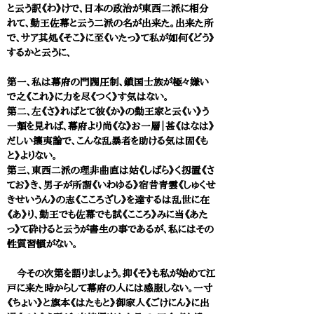
と云う訳《わ》けで、日本の政治が東西二派に相分
れて、勤王佐幕と云う二派の名が出来た。出来た所
で、サア其処《そこ》に至《いたっ》て私が如何《どう》
するかと云うに、
第一、私は幕府の門閥圧制、鎖国士族が極々嫌い
で之《これ》に力を尽《つく》す気はない。
第二、左《さ》ればとて彼《か》の勤王家と云《い》う
一類を見れば、幕府より尚《な》お一層｜甚《はなは》
だしい攘夷論で、こんな乱暴者を助ける気は固《も
と》よりない。
第三、東西二派の理非曲直は姑《しばら》く扨置《さ
てお》き、男子が所謂《いわゆる》宿昔青雲《しゅくせ
きせいうん》の志《こころざし》を達するは乱世に在
《あ》り、勤王でも佐幕でも試《こころ》みに当《あた
っ》て砕けると云うが書生の事であるが、私にはその
性質習慣がない。
今その次第を語りましょう。抑《そ》も私が始めて江
戸に来た時からして幕府の人には感服しない。一寸
《ちょい》と旗本《はたもと》御家人《ごけにん》に出