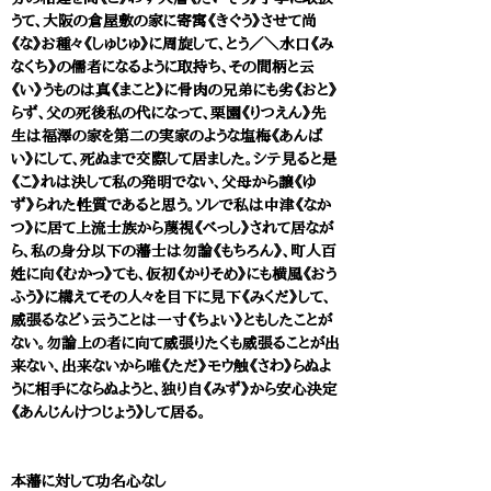
うて、大阪の倉屋敷の家に寄寓《きぐう》させて尚
《な》お種々《しゅじゅ》に周旋して、とう／＼水口《み
なくち》の儒者になるように取持ち、その間柄と云
《い》うものは真《まこと》に骨肉の兄弟にも劣《おと》
らず、父の死後私の代になって、栗園《りつえん》先
生は福澤の家を第二の実家のような塩梅《あんば
い》にして、死ぬまで交際して居ました。シテ見ると是
《こ》れは決して私の発明でない、父母から譲《ゆ
ず》られた性質であると思う。ソレで私は中津《なか
つ》に居て上流士族から蔑視《べっし》されて居なが
ら、私の身分以下の藩士は勿論《もちろん》、町人百
姓に向《むかっ》ても、仮初《かりそめ》にも横風《おう
ふう》に構えてその人々を目下に見下《みくだ》して、
威張るなどゝ云うことは一寸《ちょい》ともしたことが
ない。勿論上の者に向て威張りたくも威張ることが出
来ない、出来ないから唯《ただ》モウ触《さわ》らぬよ
うに相手にならぬようと、独り自《みず》から安心決定
《あんじんけつじょう》して居る。
本藩に対して功名心なし