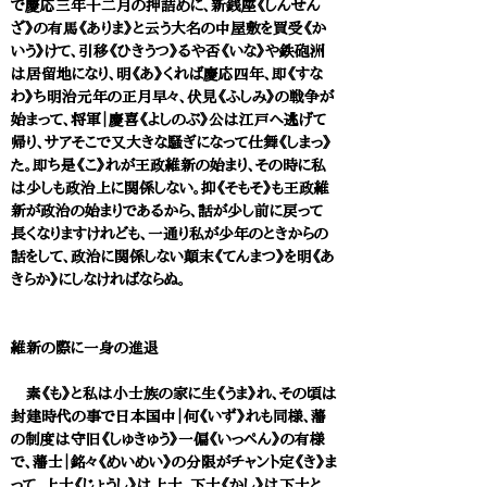
で慶応三年十二月の押詰めに、新銭座《しんせん
ざ》の有馬《ありま》と云う大名の中屋敷を買受《か
いう》けて、引移《ひきうつ》るや否《いな》や鉄砲洲
は居留地になり、明《あ》くれば慶応四年、即《すな
わ》ち明治元年の正月早々、伏見《ふしみ》の戦争が
始まって、将軍｜慶喜《よしのぶ》公は江戸へ逃げて
帰り、サアそこで又大きな騒ぎになって仕舞《しまっ》
た。即ち是《こ》れが王政維新の始まり、その時に私
は少しも政治上に関係しない。抑《そもそ》も王政維
新が政治の始まりであるから、話が少し前に戻って
長くなりますけれども、一通り私が少年のときからの
話をして、政治に関係しない顛末《てんまつ》を明《あ
きらか》にしなければならぬ。
維新の際に一身の進退
素《も》と私は小士族の家に生《うま》れ、その頃は
封建時代の事で日本国中｜何《いず》れも同様、藩
の制度は守旧《しゅきゅう》一偏《いっぺん》の有様
で、藩士｜銘々《めいめい》の分限がチャント定《き》ま
って、上士《じょうし》は上士、下士《かし》は下士と、