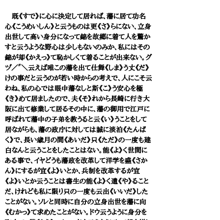
既《すで》に心に決定して居れば、藩に居て功名
心《こうめいしん》と云うものは更《さ》らにない、立身
出世して高い身分になって錦を故郷に着て人を驚か
すと云うような野心は少しもないのみか、私にはその
錦が却《かえっ》て恥かしくて着ることが出来ない。グ
ヅ／″＼云えば唯この藩を出て仕舞《しま》う丈《だ》
けの事だと云うのが若い時からの考えで、人にこそ云
わね、私の心では眼中藩なしと斯《こ》う安心を極
《き》めて居ましたので、夫《そ》れから長崎に行き大
阪に出て修業して居るその中に、藩の御用で江戸に
呼ばれて藩中の子弟を教うると云《い》うことをして
居ながらも、藩の政庁に対しては誠に淡泊《たんぱ
く》で、長い歳月の間《あいだ》只《ただ》の一度も建
白なんと云うことをしたことはない。能《よ》く世間に
ある事で、イヤどうも藩政を改革して洋学を盛《さか
ん》にするが宜《よ》いとか、兵制を改革するが宜
《よ》いとか云うことは書生の能《よ》く遣《や》ること
だ、けれども私に限り只の一度も云出《いいだ》した
ことがない。ソレと同時に自分の立身出世を藩に向
《むかっ》て求めたことがない。ドウ云うように身分を