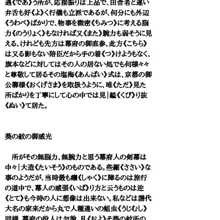
遇《であ》う所が、応接振りは上品で、田舎者と違い
弁舌も好《よ》く行儀も立派であるが、何分にも外辺
《うわべ》ばかりで、物事を微密《ちみつ》に考える脳
力《のうりょく》もなければ又《また》腕力も弱そうに見
える、けれども先方は幕府の御直参、此方《こちら》
は又る影もない陪臣だから手の着《つ》けようもなく、
旗本などに対してはその人の居ない処でも何様々々
と尊敬して居るその塩梅《あんばい》式は、京都の御
公卿様《おくげさま》を取扱うように、唯《ただ》見た
所ばかりを丁寧にして心の中では見｜縊《くび》り抜
《ぬい》て居た。
葵の紋の御威光
所がその無脳力、無腕力と思う幕府人の剣幕は
中々｜大造《たいそう》のものである。些細《ささい》な
事のようだが、当時最も癪《しゃく》に障るのは旅行
の道中で、幕人の威張《いば》り方と云うものは迚
《とて》も今時の人に想像は出来ない。私などは譜代
大名の家来だから丸で人種違いの蛆虫《うじむし》
同様、幕府の役人は勿論、凡《およ》そ葵の紋所の