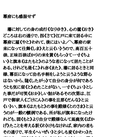
幕府にも感服せず
藩に対しての身の成行《なりゆき》、心の置《おき》
どころは右の通りで、扨《さて》江戸に来て居る中に
幕府に雇《やと》われて、後にはいよ／＼幕府の家
来になって仕舞《しま》えと云《い》うので、高百五十
俵、正味百俵ばかりの米を貰《もらっ》て一寸《ちょ
い》と旗本《はたもと》のような者になって居たことが
ある。けれども是《こ》れ亦《また》、藩に居るときと同
様、幕臣になって功名手柄をしようと云うような野心
はないから、随《したがっ》て自分の身分が何であろ
うとも気に留《と》めたことがない。一寸《ちょい》とし
た事だが可笑《おか》しい話があるその次第は、江
戸で御家人《ごけにん》の事を旦那《だんな》と云
《い》い、旗本《はたもと》の事を殿様《とのさま》と云
うのが一般の慣例である、所が私が旗本になったけ
れども、固《もと》より自分で殿様なんて馬鹿気《ばか
げ》たことを考える訳《わ》けもなければ、家内の者も
その通りで、平生《へいぜい》と少しも変《かわっ》た