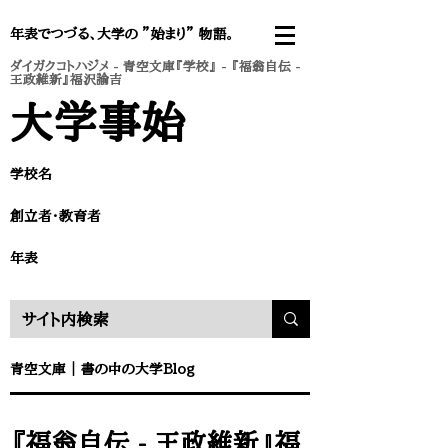
年表でつづる、大学の ”始まり” 物語。
ダイガクコトハジメ
-
青空文庫『学校』
- 『福翁自伝 -
王政維新』福沢諭吉
​大学事始
学校名
​創立者・教育者
​年表
​青空文庫
｜
書の中の大学Blog
『福翁自伝 - 王政維新』福