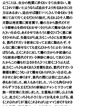
云うことは、自分の性質に於《おい》て出来ない。是
《こ》れで悪いと云うならば追出すより外《ほか》に仕
方はあるまい。追出せば謹《つつし》んで命《めい》を
奉じて出て行く丈《だ》けの話だ。凡《およ》そ人間の
交際は売言葉に買言葉で、藩の方から数代《すだ
い》御奉公を仰付《おおせつ》けられて難有《ありが
た》い仕合《しあわ》せであろうと酷《ひど》く恩に被
《き》せれば、失敬ながら此方《こっち》にも言葉があ
る、数代《すだい》家来になって正直に勤めたぞ、そ
んなに恩に被せなくても宜《よ》かろうと云《い》わね
ばならぬ。之《これ》に反して藩の方から手前達のよ
うな家来が数代《すだい》神妙に奉公して呉《く》れ
たからこの藩も行立《ゆきた》つと斯《こ》う云えば、
此方《こっち》も亦《また》言葉を改め、数代《すだい》
御恩を蒙《こうむっ》て難有《ありがた》い仕合《しあ
わ》せに存じ奉ります、累代の間には役に立たぬ小
供もありました、病人もありました、ソレにも拘《かか》
わらず下さる丈《だ》けの家禄はチャンと下さって家
族一同安楽に生活しました、主恩海より深し山より高
しと、此方《こっち》も小さくなってお礼を申上げる。是
《これ》れが［＃「是《これ》れが」はママ］即《すなわ》