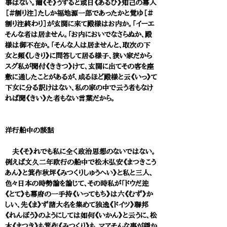
事はない。爾《そ》うすると或日《あるひ》知己の幕人
［＃割り注］たしか福地源一郎であったかと覚ゆ［＃
割り注終わり］が玄関に来て殿様はお内か。「イーエ
そんな者は居ません。「お内においでなさらぬか、殿
様は御不在か。「そんな人は居ませんと、取次の下
女と頻《しきり》に問答して居る様子、狭い家だから
スグ私が聞付《ききつ》けて、玄関に出てその客を座
敷に通したことがあるが、成るほど殿様と云《いっ》て
下女に分る訳けはない、私の家の中で云う者もなけ
れば聞《きい》た者もない言葉だから。
洋行船中の談話
夫《そ》れでも私に全く政治思想のないではない。
例えば文久二年欧行の船中で松木弘安《まつきこう
あん》と箕作秋坪《みつくりしゅうへい》と私と三人、
色々日本の時勢論を論じて、その時私が「ドウだ迚
《とて》も幕府の一手持《いってもち》は六《むず》か
しい、先《ま》ず諸大名を集めて独逸《ドイツ》聯邦
《れんぽう》のようにしては如何《いかん》と云うに、松
木《まつき》も箕作《みつくり》も、マアそんな事が穏か