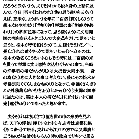
だろうと云《い》う。夫《そ》れから段々身の上話に及
んで、今日｜吾々《われわれ》共の思う通りを云《い》
えば、正米《しょうまい》を年に二百俵｜貰《もら》うて
親玉《おやだま》（［＃割り注］将軍の事［＃割り注終
わり］）の御師匠番になって、思う様《よう》に文明開
国の説を吹込《ふきこ》んで大変革をさして見たいと
云うと、松木が手を拍《うっ》て、左様《そう》だ／＼、
是《こ》れは遣《やっ》て見たいと云《いっ》たのは、
松木の功名《こうめい》心もその時には二百俵の米
を貰うて将軍に文明説を吹込むぐらいの事で、当時
の洋学者の考《かんがえ》は大抵皆大同小異、一身
の為《た》めに大きな事は考えない。後にその松木が
寺島宗則《てらしまむねのり》となって、参議《さんぎ》
とか外務卿《がいむきょう》とか云《い》う実際の国事
に当たのは、実は本人の柄《がら》に於《おい》て商
売｜違《ちが》いであったと思います。
夫《そ》れは扨《さて》置き世の中の形勢を見れ
ば、天下の浮浪｜即《すなわ》ち有志者は京都に集
《あつまっ》て居る。夫れから江戸の方では又幕府と
云うものが勿論《もちろん》時の政府でリキンで居る