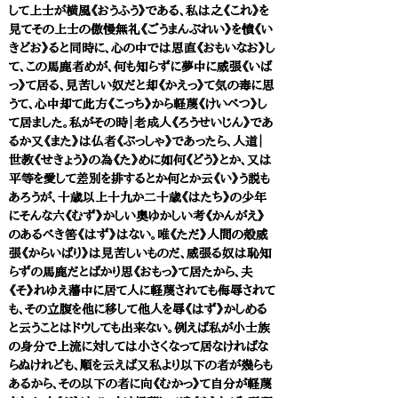
して上士が横風《おうふう》である、私は之《これ》を
見てその上士の傲慢無礼《ごうまんぶれい》を憤《い
きどお》ると同時に、心の中では思直《おもいなお》し
て、この馬鹿者めが、何も知らずに夢中に威張《いば
っ》て居る、見苦しい奴だと却《かえっ》て気の毒に思
うて、心中却て此方《こっち》から軽蔑《けいべつ》し
て居ました。私がその時｜老成人《ろうせいじん》であ
るか又《また》は仏者《ぶっしゃ》であったら、人道｜
世教《せきょう》の為《た》めに如何《どう》とか、又は
平等を愛して差別を排するとか何とか云《い》う説も
あろうが、十歳以上十九か二十歳《はたち》の少年
にそんな六《むず》かしい奥ゆかしい考《かんがえ》
のあるべき筈《はず》はない。唯《ただ》人間の殻威
張《からいばり》は見苦しいものだ、威張る奴は恥知
らずの馬鹿だとばかり思《おもっ》て居たから、夫
《そ》れゆえ藩中に居て人に軽蔑されても侮辱されて
も、その立腹を他に移して他人を辱《はず》かしめる
と云うことはドウしても出来ない。例えば私が小士族
の身分で上流に対しては小さくなって居なければな
らぬけれども、順を云えば又私より以下の者が幾らも
あるから、その以下の者に向《むかっ》て自分が軽蔑