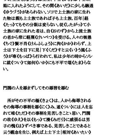
箱に入れたようにして、その間《あいだ》に少しも融通
《ゆうづう》があられない。ソコで上士族の家に生れ
た物は親も上士族であれば子も上士族、百年｜経
《たっ》てもその分限は変らない。従《したがっ》て小
士族の家に生れた者は、自《おのず》から上流士族
の者から常に軽蔑《けいべつ》を受ける。人々の智愚
《ちぐ》賢不肖《けんふしょう》に拘《かか》わらず、上
士は下士を目下に見｜下《くだ》すと云《い》う風《ふ
う》が専《もっぱ》ら行われて、私は少年の時からソレ
に就《つい》て如何《いか》にも不平で堪《たま》らな
い。
門閥の人を悪まずしてその悪習を悪む
所がその不平の極《きょく》は、人から侮辱される
その侮辱の事柄を悪《にく》み、遂《つい》には人を忘
れて唯《ただ》その事柄を見苦しきことゝ思い、門閥
の故《ゆえ》を以《もっ》て漫《みだり》に威張るは男
子の愧《は》ずべき事である、見苦しきことであると
云う観念を生じ、例えば上士下士｜相対《あいたい》