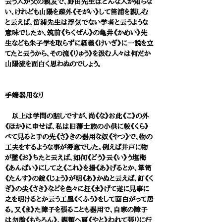
云う人が父の親友で、野田先生はどんな人か知らな
い、けれども山陽を疎外《そがい》して笛浦を親しむ
と云えば、笛浦先生は浮気でない学者と云うような
意味でしたか、筑前《ちくぜん》の亀井《かめい》先
生なども朱子学を取らずに経義《けいぎ》に一説を立
てたと云うから、その流《りゅう》を汲む人々は何だか
山陽流を面白く思わぬのでしょう。
手端器用なり
以上は学問の話しですが、尚《な》お此《こ》の外
《ほか》に申せば、私は旧藩士族の小供に較《くら》
べて見ると手の先《さ》きの器用な奴《やつ》で、物の
工夫をするような事が得意でした。例えば井戸に物
が墜《お》ちたと云えば、如何《どう》云《い》う塩梅
《あんばい》にして之《これ》を揚《あ》げるとか、箪笥
《たんす》の錠《じょう》が明《あ》かぬと云えば、釘《く
ぎ》の尖《さき》などを色々に抂《ま》げて遂に見事に
之を明けるとか云う工風《くふう》をして面白がって居
る。又《ま》た障子を張ることも器用で、自家の障子
は勿論《もちろん》、親類へ雇《やと》われて張りに行