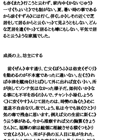
も亦《また》行こうと云わず、家内中《かないじゅう》
一寸《ちょいと》でも話がない。夏、暑い時の事である
から凉《すずみ》には行く。併《しか》しその近くで芝
居をして居るからと云《いっ》て見ようともしない、どん
な芝居を遣《やっ》て居るとも噂にもしない、平気で居
ると云うような家風でした。
成長の上、坊主にする
前《ぜん》申す通り、亡父《ぼうふ》は俗吏《ぞくり》
を勤めるのが不本意であったに違いない。左《さ》れ
ば中津を蹴飛《けとば》して外に出れば宜《い》い。所
が決してソンナ気はなかった様子だ。如何《いか》な
る事にも不平を呑《の》んで、チャント小禄《しょうろ
く》に安《やす》んじて居たのは、時勢の為《た》めに
進退不自由なりし故でしょう。私は今でも独《ひと》り
気の毒で残念に思います。例えば父の生前に斯《こ》
う云う事がある。今から推察すれば父の胸算《きょう
さん》に、福澤の家は総領に相続させる積《つも》り
で宜《よろ》しい、所が子供の五人目に私が生れた、