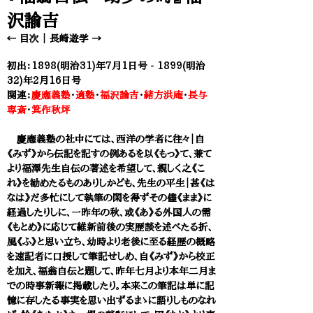
沢諭吉
← 目次
｜
長崎遊学 →​
初出：1898(明治31)年7月1日号 - 1899(明治
32)年2月16日号
関連：
慶應義塾
・
適塾
・
福沢諭吉
・
緒方洪庵
・
長与
専斎
・
箕作秋坪
慶應義塾の社中にては、西洋の学者に往々｜自
《みず》から伝記を記すの例あるを以《もっ》て、兼て
より福澤先生自伝の著述を希望して、親しく之《こ
れ》を勧めたるものありしかども、先生の平生｜甚《は
なは》だ多忙にして執筆の閑を得ずその儘《まま》に
経過したりしに、一昨年の秋、或《あ》る外国人の需
《もとめ》に応じて維新前後の実歴談を述べたる折、
風《ふ》と思い立ち、幼時より老後に至る経歴の概略
を速記者に口授して筆記せしめ、自《みず》から校正
を加え、福翁自伝と題して、昨年七月より本年二月ま
での時事新報に掲載したり。本来この筆記は単に記
憶に存したる事実を思い出ずるまゝに語りしものなれ