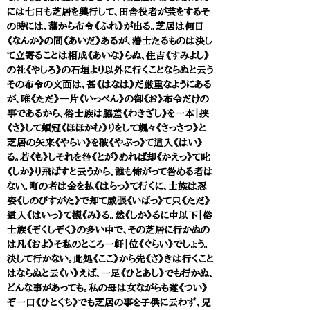
には七日も芝居を興行して、田舎役者が芸をするそ
の時には、藩から布令《ふれ》が出る。芝居は何日
《なんか》の間《あいだ》あるが、藩士たるものは決し
て立寄ることは相成《あいな》らぬ、住吉《すみよし》
の社《やしろ》の石垣より以外に行くことならぬと云う
その布令の文面は、甚《はなは》だ厳重なようにある
が、唯《ただ》一片《いっぺん》の御《お》布令だけの
事であるから、俗士族は脇差《わきざし》を一本｜挟
《さ》して頬冠《ほほかむ》りをして颯々《さっさつ》と
芝居の矢来《やらい》を破《やぶっ》て這入《はい》
る。若《も》しそれを咎《とが》めれば却《かえっ》て叱
《しか》り飛ばすと云うから、誰も怖がって咎める者は
ない。町の者は金を払《はらっ》て行くに、士族は忍
姿《しのびすがた》で却て威張《いばっ》て只《ただ》
這入《はいっ》て観《み》る。然《しか》るに中以下｜俗
士族《ぞくしぞく》の多い中で、その芝居に行かぬの
は凡《およ》そ私のところ一軒｜位《ぐらい》でしょう。
決して行かない。此処《ここ》から先《さ》きは行くこと
はならぬと云《い》えば、一足《ひとあし》でも行かぬ、
どんな事があっても。私の母は女ながらも遂《つい》
ぞ一口《ひとくち》でも芝居の事を子供に云わず、兄