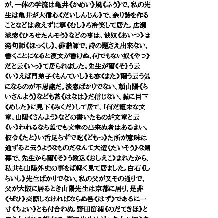
が、一体の学流は亀井《かめい》風《ふう》で、私の先
生は亀井が大信心《だいしんじん》で、余り詩を作る
ことなどは教えずに寧《むし》ろ冷笑して居た。広瀬
淡窓《ひろせたんそう》などの事は、彼奴《あいつ》は
発句師《ほっくし》、俳諧師で、詩の題さえ出来ない、
書くことになると漢文が書けぬ、何でもない奴《やつ》
だと云《いっ》て居られました。先生が爾《そ》う云
《い》えば門弟子《もんていし》も亦《また》爾う云う気
になるのが不思議だ。淡窓ばかりでない、頼山陽《ら
いさんよう》なども甚《はなは》だ信じない、誠に目下
《めした》に見下《みくだ》して居て、「何だ粗末な文
章、山陽《さんよう》などの書いたものが文章と云
《い》われるなら誰でも文章の出来ぬ者はあるまい。
仮令《たと》い舌足らずで吃《どもっ》た所が意味は
通ずると云うようなものだなんて大造《たいそう》な剣
幕で、先生から爾《そ》う教込《おしえこ》まれたから、
私共も山陽外史の事をば軽く見て居ました。白石《し
らいし》先生ばかりでない。私の父が又その通りで、
父が大阪に居るとき山陽先生は京都に居り、是非
《ぜひ》交際しなければならぬ筈《はず》であるに一
寸《ちょい》とも付合わぬ。野田笛浦《のだてきほ》と