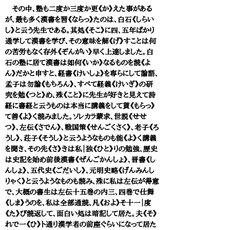
その中、塾も二度か三度か更《か》えた事がある
が、最も多く漢書を習《ならっ》たのは、白石《しらい
し》と云う先生である。其処《そこ》に四、五年ばかり
通学して漢書を学び、その意味を解《げ》すことは何
の苦労もなく存外《ぞんがい》早く上達しました。白
石の塾に居て漢書は如何《いか》なるものを読《よ
ん》だかと申すと、経書《けいしょ》を専らにして論語、
孟子は勿論《もちろん》、すべて経義《けいぎ》の研
究を勉《つと》め、殊《こと》に先生が好きと見えて詩
経に書経と云うものは本当に講義をして貰《もらっ》
て善《よ》く読みました。ソレカラ蒙求、世説《せせ
つ》、左伝《さでん》、戦国策《せんごくさく》、老子《ろ
うし》、荘子《そうし》と云うようなものも能《よ》く講義
を聞き、その先《さ》きは私｜独《ひと》りの勉強、歴史
は史記を始め前後漢書《ぜんごかんしょ》、晋書《し
んしょ》、五代史《ごだいし》、元明史略《げんみんし
りゃく》と云うようなものも読み、殊に私は左伝が得意
で、大概の書生は左伝十五巻の内三、四巻で仕舞
《しま》うのを、私は全部通読、凡《およ》そ十一｜度
《た》び読返して、面白い処は暗記して居た。夫《そ》
れで一《ひ》ト通り漢学者の前座ぐらいになって居た