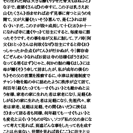
その生れた時は大きな療《や》せた骨太《ほねぶと》
な子で、産婆《さんば》の申すに、この子は乳さえ沢
山《たくさん》呑ませれば必ず見事に育つと云うのを
聞て、父が大層《たいそう》喜んで、是《こ》れは好
《い》い子だ、この子が段々成長して十《とお》か十一
になれば寺に遣《やっ》て坊主にすると、毎度母に語
ったそうです。その事を母が又私に話して、アノ時｜阿
父《おとっ》さんは何故《なぜ》坊主にすると仰《お》
っしゃったか合点《がてん》が行かぬが、今｜御存命
《ごぞんめい》なればお前は寺の坊様《ぼうさま》に
なってる筈《はず》じゃと、何かの話の端《はし》には
母が爾《そ》う申して居ましたが、私が成年の後《の
ち》その父の言葉を推察するに、中津は封建制度で
チャント物を箱の中に詰めたように秩序が立て居て、
何百年｜経《たっ》ても一寸《ちょい》とも動かぬと云
う有様、家老の家に生れた者は家老になり、足軽《あ
しがる》の家に生れた者は足軽になり、先祖代々、家
老は家老、足軽は足軽、その間《あいだ》に挟《は
さ》まって居る者も同様、何年経ても一寸《ちょい》と
も変化と云《い》うものがない。ソコデ私の父の身にな
って考えて見れば、到底どんな事をしたって名を成す
ことは出来ない、世間を見れば茲《ここ》に坊主と云