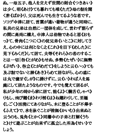
ぬ。一母五子、他人を交えず世間の附合《つきあい》
は少く、明《あけ》ても暮れても唯《ただ》母の話を聞
く許《ばか》り、父は死んでも生きてるような者です。
ソコデ中津に居て、言葉が違い着物が違うと同時に、
私共の兄弟は自然に一団体を成して、言わず語らず
の間に高尚に構え、中津人は俗物であると思《おも
っ》て、骨肉《こつにく》の従兄弟《いとこ》に対してさ
え、心の中には何となく之《これ》を目下《めした》に
見下《みくだ》して居て、夫等《それら》の者のするこ
とは一切｜咎《とがめ》もせぬ、多勢《たぜい》に無勢
《ぶぜい》、咎立《とがめだて》をしようと云《いっ》ても
及ぶ話でないと諦《あき》らめて居ながら、心の底に
は丸で歯牙《しが》に掛けずに、云《い》わば人を馬
鹿にして居たようなものです。今でも覚えて居るが、
私が少年の時から家に居て、能《よ》く饒舌《しゃべ》
りもし、飛び廻《ま》わり刎《は》ね廻わりして、至極
《しごく》活溌にてありながら、木に登ることが不得手
《ふえて》で、水を泳ぐことが皆無《かいむ》出来ぬと
云うのも、兎角《とかく》同藩中の子弟と打解《うち
と》けて遊ぶことが出来ずに孤立した所為《せい》で
しょう。