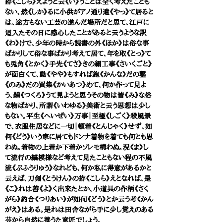
拵《こしら》えようと云《い》うことは全く考えたことも
ない、然《しか》るに小供がアノ通り遣《やっ》て居ると
は、途方もない工芸の進んだ場所だと思て、江戸に
這入たその日に感心したことがあると云うような訳
《わ》けで、少年の時から読書の外《ほか》は俗な事
ばかりして俗な事ばかり考えて居て、年を取《とっ》て
も兎角《とかく》手先《てさ》きの細工事《さいくごと》
が面白くて、動《やや》もすれば鉋《かんな》だの鑿
《のみ》だの買集《かいあつ》めて、何か作って見よ
う、繕《つくろ》うて見ようと思うその物は皆《み》な俗
な物ばかり、所謂《いわゆる》美術と云う思想は少し
もない。平生《へいぜい》万事｜至極《しごく》殺風景
で、衣服住居などに一切｜頓着《とんじゃく》せず、如
何《どう》いう家に居てもドンナ着物を着ても何とも思
わぬ。着物の上着か下着かソレモ構わぬ。況《ま》し
て流行の縞模様など考えて見たこともない程の不風
流《ぶふうりゅう》なれども、何か私に得意があるかと
云えば、刀剣《とうけん》の拵《こしら》えとなれば、是
《こ》れは善《よ》く出来たとか、小道具の作柄《さく
がら》釣合《つりあい》が如何《どう》とか云う考《かん
がえ》はある。是れは田舎ながら手に少し覚えのある
芸から自然に養うた意匠でしょう。