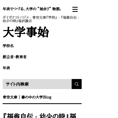
年表でつづる、大学の ”始まり” 物語。
ダイガクコトハジメ
-
青空文庫『学校』
- 『福翁自伝 -
幼少の時』福沢諭吉
​大学事始
学校名
​創立者・教育者
​年表
​青空文庫
｜
書の中の大学Blog
『福翁自伝 - 幼少の時』福