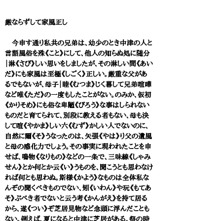
厳ならずして家風正し
今申す通り私共の兄弟は、幼少のとき中津の人と
言語風俗を殊《こと》にして、他人の知らぬ処に随分
｜淋《さび》しい思いをしましたが、その淋しい間《あい
だ》にも家風は至極《しごく》正しい。厳重な父があ
るでもないが、母子｜睦《むつま》じく暮して兄弟喧嘩
など唯《ただ》の一度もしたことがない。のみか、仮初
《かりそめ》にも俗な卑陋《びろう》な事はしられない
ものだと育てられて、別段に教える者もない、母も決
して喧《やかま》しい六《むず》かしい人でないのに、
自然に爾《そ》うなったのは、矢張《やは》り父の遺風
と母の感化力でしょう。その事実に現われたことを申
せば、鳴物《なりもの》などの一条で、三味線《しゃみ
せん》とか何とか云《い》うものを、聞こうとも思わなけ
れば何とも思わぬ。斯様《かよう》なものは全体私な
んぞの聞くべきものでない、矧《いわん》や玩《もてあ
そ》ぶべき者でないと云う考《かんがえ》を持て居る
から、遂《つい》ぞ芝居見物など念頭に浮んだことも
ない。例えば、夏になると中津に芝居がある。祭の時