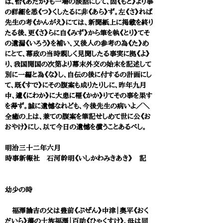
ば、恰《あたか》も一場の談話にして、固《もと》より事
の詳細を悉《つ》くしたるに非《あら》ず。左《さ》れば
先生の考《かんがえ》にては、新聞紙上に掲載を終り
たる後、更《さ》らに自《みず》から筆を執《とり》てそ
の遺漏《いろう》を補い、又後人の参考の為《た》め
にとて、幕政の当時親しく見聞したる事実に拠《よ》
り、我国開国の次第より幕末外交の始末を記述して
別に一編と為《な》し、自伝の後に付するの計画にし
て、既《すで》にその腹案も成りたりしに、昨年九月
中、遽《にわか》に大患に罹《かか》りてその事を果す
を得ず。誠に遺憾なれども、今後先生の病いよ／＼
全癒の上は、兼ての腹案を筆記せしめて世に公《お
おやけ》にし、以て今日の遺憾を償うことあるべし。
明治三十二年六月
時事新報社 石河幹明《いしかわみきあき》 記
幼少の時
福澤諭吉の父は豊前《ぶぜん》中津｜奥平《おく
だいら》藩の士族福澤｜百助《ひゃくすけ》、母は同