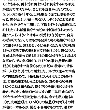
くこともある。兎《と》に角《かく》に何をするにも手先
が器用でマメだから、自分にも面白かったのでしょ
う。ソレカラ段々｜年《とし》を取るに従て仕事も多くな
って、固《もと》より貧士族《ひんしぞく》のことである
から、自分で色々工風して、下駄《げた》の鼻緒《はな
お》もたてれば雪駄《せった》の剥《はが》れたのも
縫うと云《い》うことは私の引受《ひきう》けで、自分
のばかりでない、母のものも兄弟のものも繕《つくろ》
うて遣《や》る。或《あるい》は畳針《たたみばり》を買
《かっ》て来て畳の表《おもて》を附《つ》け替《か》え、
又或は竹を割って桶《おけ》の箍《たが》を入れるよう
な事から、その外《ほか》、戸《と》の破れ屋根の漏
《も》りを繕うまで当前《あたりまえ》の仕事で、皆私
が一人《ひとり》でして居ました。ソレカラ進んで本当
の内職を始めて、下駄を拵《こしら》えたこともあれ
ば、刀剣の細工をしたこともある。刀の身《み》を磨
《と》ぐことは知らぬが、鞘《さや》を塗り柄《つか》を
巻き、その外、金物《かなもの》の細工は田舎ながら
ドウヤラコウヤラ形だけは出来る。今でも私の塗《ぬ
っ》た虫喰塗《むしくいぬ》りの脇差《わきざし》の鞘
が宅に一本あるが、随分不器用なものです。都《す