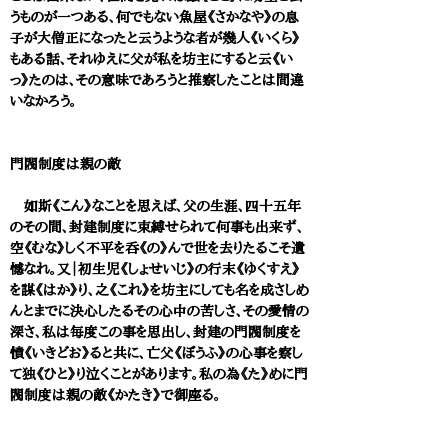
うものが一つある、何でもない魚屋《さかなや》の息
子が大僧正になったと云うような者が幾人《いくら》
もある話、それゆえに父が私を坊主にすると云《い
っ》たのは、その意味であろうと推察したことは間違
いなかろう。
門閥制度は親の敵
如斯《こん》なことを思えば、父の生涯、四十五年
のその間、封建制度に束縛せられて何事も出来ず、
空《むな》しく不平を呑《の》んで世を去りたるこそ遺
憾なれ。又｜初生児《しょせいじ》の行末《ゆくすえ》
を謀《はか》り、之《これ》を坊主にしても名を成さしめ
んとまでに決心したるその心中の苦しさ、その愛情の
深さ、私は毎度この事を思出し、封建の門閥制度を
憤《いきどお》ると共に、亡父《ぼうふ》の心事を察し
て独《ひと》り泣くことがあります。私の為《た》めに門
閥制度は親の敵《かたき》で御座る。