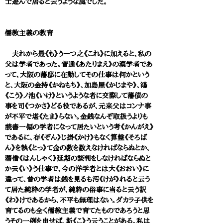
士遊んで居ると云うような風でした。
儒教主義の教育
夫れから最《も》う一つ之《これ》に加えると、私の
父は学者であった。普通《あたりまえ》の漢学者であ
って、大阪の藩邸に在勤してその仕事は何かという
と、大阪の金持《かねもち》、加島屋《かじまや》、鴻
《こう》ノ池《いけ》というような者に交際して藩債の
事を司《つかさ》どる役であるが、元来父はコンナ事
が不平で堪《たま》らない。金銭なんぞ取扱うよりも
読書一偏の学者になって居たいという考《かんがえ》
であるに、存《ぞん》じ掛《かけ》もなく算盤《そろば
ん》を執《とっ》て金の数を数えなければならぬとか、
藩借《はんしゃく》延期の談判をしなければならぬと
か云《い》う仕事で、今の洋学者とは大《おおい》に
違って、昔の学者は銭を見るも汚《けが》れると云う
て居た純粋の学者が、純粋の俗事に当ると云う訳
《わ》けであるから、不平も無理はない。ダカラ子供を
育てるのも全く儒教主義で育てたものであろうと思
うその一例を申せば、斯《こ》う云うことがある。私は