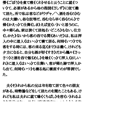
蒡《ごぼう》を煮て喫《くわ》せると云うことに就《つ
い》て、必要があるから母の指図《さしず》に従て働
て居た。所で私は客などがウヂャ／＼酒を呑《の》む
のは大嫌い。俗な奴等だ、呑むなら早く呑《のん》で
帰《かえっ》て仕舞《しま》えば宜《い》いと思うのに、
中々帰らぬ。家は狭くて居処《いどころ》もない。仕方
《しかた》ないから客の呑でる間《あいだ》は、私は押
入の中に這入《はいっ》て寝て居る。何時《いつ》でも
客をする時には、客の来る迄《まで》は働く、けれども
夕方になると、自分も酒が好《すき》だから颯々《さっ
さつ》と酒を呑で飯《めし》を喰《くっ》て押入《おしい
れ》に這入《はいっ》て仕舞い、客が帰た跡で押入か
ら出て、何時《いつ》も寝る処に寝直すのが常例でし
た。
夫《そ》れから私の兄は年を取て居て色々の朋友
がある。時勢論などをして居たのを聞たこともある、け
れども私は夫れに就て喙《くちばし》を容《い》れるよ
うな地位でない。只《ただ》追使《おいつかわ》れる許
《ばか》り。その時、中津の人気《にんき》は如何《ど
う》かと云《い》えば、学者は挙《こぞっ》て水戸の御