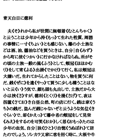
青天白日に徳利
夫《そ》れから私が世間に無頓着《むとんちゃく》
と云うことは少年から持《もっ》て生れた性質、周囲
の事情に一寸《ちょい》とも感じない。藩の小士族な
どは酒、油、醤油などを買うときは、自分｜自《みず》
から町に使《つかい》に行かなければならぬ。所がそ
の頃の士族一般の風《ふう》として、頬冠《ほほかむ
り》をして宵《よる》出掛《でかけ》て行く。私は頬冠は
大嫌いだ。生れてからしたことはない。物を買うに何
だ、銭《ぜに》を遣《やっ》て買うに少しも構うことはな
いと云《い》う気で、顔も頭も丸出しで、士族だから大
小は挟《さ》すが、徳利《とくり》を提《さげ》て、夜は
扨置《さてお》き白昼公然、町の店に行く。銭は家《う
ち》の銭だ、盗んだ銭じゃないぞと云うような気位《き
ぐらい》で、却《かえっ》て藩中者の頬冠をして見栄
《みえ》をするのを可笑《おか》しく思《おもっ》たのは
少年の血気、自分｜独《ひと》り自惚《うぬぼれ》て居
たのでしょう。ソレカラ又家に客を招く時に、大根や牛