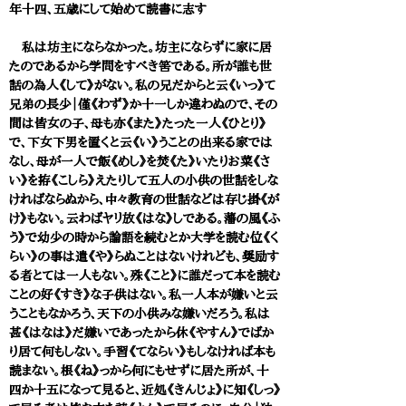
年十四、五歳にして始めて読書に志す
私は坊主にならなかった。坊主にならずに家に居
たのであるから学問をすべき筈である。所が誰も世
話の為人《して》がない。私の兄だからと云《いっ》て
兄弟の長少｜僅《わず》か十一しか違わぬので、その
間は皆女の子、母も亦《また》たった一人《ひとり》
で、下女下男を置くと云《い》うことの出来る家では
なし、母が一人で飯《めし》を焚《た》いたりお菜《さ
い》を拵《こしら》えたりして五人の小供の世話をしな
ければならぬから、中々教育の世話などは存じ掛《が
け》もない。云わばヤリ放《はな》しである。藩の風《ふ
う》で幼少の時から論語を続むとか大学を読む位《く
らい》の事は遣《や》らぬことはないけれども、奨励す
る者とては一人もない。殊《こと》に誰だって本を読む
ことの好《すき》な子供はない。私一人本が嫌いと云
うこともなかろう、天下の小供みな嫌いだろう。私は
甚《はなは》だ嫌いであったから休《やすん》でばか
り居て何もしない。手習《てならい》もしなければ本も
読まない。根《ね》っから何にもせずに居た所が、十
四か十五になって見ると、近処《きんじょ》に知《しっ》