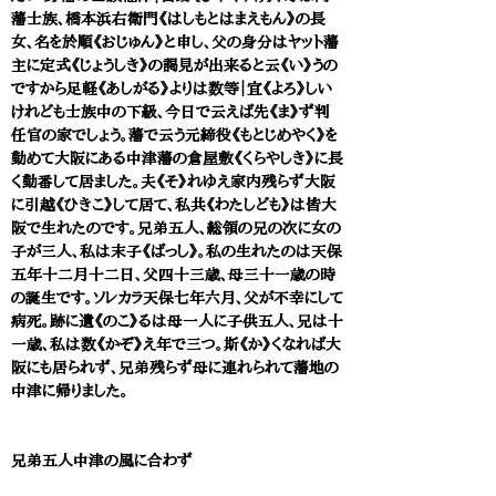
藩士族、橋本浜右衛門《はしもとはまえもん》の長
女、名を於順《おじゅん》と申し、父の身分はヤット藩
主に定式《じょうしき》の謁見が出来ると云《い》うの
ですから足軽《あしがる》よりは数等｜宜《よろ》しい
けれども士族中の下級、今日で云えば先《ま》ず判
任官の家でしょう。藩で云う元締役《もとじめやく》を
勤めて大阪にある中津藩の倉屋敷《くらやしき》に長
く勤番して居ました。夫《そ》れゆえ家内残らず大阪
に引越《ひきこ》して居て、私共《わたしども》は皆大
阪で生れたのです。兄弟五人、総領の兄の次に女の
子が三人、私は末子《ばっし》。私の生れたのは天保
五年十二月十二日、父四十三歳、母三十一歳の時
の誕生です。ソレカラ天保七年六月、父が不幸にして
病死。跡に遺《のこ》るは母一人に子供五人、兄は十
一歳、私は数《かぞ》え年で三つ。斯《か》くなれば大
阪にも居られず、兄弟残らず母に連れられて藩地の
中津に帰りました。
兄弟五人中津の風に合わず