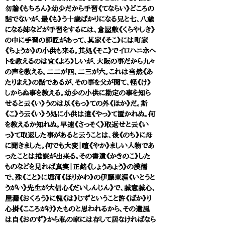
勿論《もちろん》幼少だから手習《てならい》どころの
話でないが、最《も》う十歳ばかりになる兄と七、八歳
になる姉などが手習をするには、倉屋敷《くらやしき》
の中に手習の師匠があって、其家《そこ》には町家
《ちょうか》の小供も来る。其処《そこ》でイロハニホヘ
トを教えるのは宜《よろ》しいが、大阪の事だから九々
の声を教える。二二が四、二三が六。これは当然《あ
たりまえ》の話であるが、その事を父が聞て、怪《け》
しからぬ事を教える。幼少の小供に勘定の事を知ら
せると云《い》うのは以《もっ》ての外《ほか》だ。斯
《こ》う云《い》う処に小供は遣《やっ》て置かれぬ。何
を教えるか知れぬ。早速《さっそく》取返せと云《い
っ》て取返した事があると云うことは、後《のち》に母
に聞きました。何でも大変｜喧《やか》ましい人物であ
ったことは推察が出来る。その書遺《かきのこ》した
ものなどを見れば真実｜正銘《しょうみょう》の漢儒
で、殊《こと》に堀河《ほりかわ》の伊藤東涯《いとうと
うがい》先生が大信心《だいしんじん》で、誠意誠心、
屋漏《おくろう》に愧《は》じずということ許《ばか》り
心掛《こころがけ》たものと思われるから、その遺風
は自《おのず》から私の家には存して居なければなら