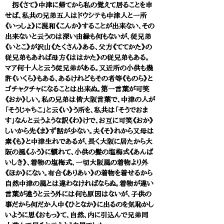
扨《さて》中津に帰てから私の覚えて居ることを申
せば、私共の兄弟五人はドウシテも中津人と一所
《いっしょ》に混和《こんか》することが出来ない、その
出来ないと云うのは深い由縁も何もないが、従兄弟
《いとこ》が沢山《たくさん》ある、父方《ててかた》の
従兄弟もあれば母方《ははかた》の従兄弟もある。
マア何十人と云う従兄弟がある。又近所の小供も幾
許《いくら》もある、あるけれどもその者等《ものら》と
ゴチャクチャになることは出来ぬ。第一言葉が可笑
《おか》しい。私の兄弟は皆大阪言葉で、中津の人が
「そうじゃちこ」と云《い》う所を、私共は「そうでおま
す」なんと云うような訳《わ》けで、お互に可笑《おか》
しいから先《ま》ず話が少ない。夫《そ》れから又母は
素《も》と中津生れであるが、長く大阪に居たから大
阪の風《ふう》に慣れて、小供の髪の塩梅式《あんば
いしき》、着物の塩梅式、一切大阪風の着物より外
《ほか》にない。有合《ありあい》の着物を着せるから
自然中津の風とは違わなければならぬ。着物が違い
言葉が違うと云う外には何も原因はないが、子供の
事だから何だか人中《ひとなか》に出るのを気恥かし
いように思《おもっ》て、自然、内に引込んで兄弟同