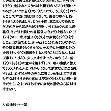
て居る者は皆な本を読《よん》で居るのに、自分｜独
《ひと》り読まぬと云うのは外聞《がいぶん》が悪いと
か恥かしいとか思《おもっ》たのでしょう。夫《そ》れか
ら自分で本当に読む気になって、田舎の塾へ行始
《ゆきはじ》めました。どうも十四、五になって始めて
学ぶのだから甚だきまりが悪い。外《ほか》の者は詩
経《しきょう》を読むの書経《しょきょう》を読むのと云
《い》うのに、私は孟子《もうし》の素読《そどく》をす
ると云う次第である。所が茲《ここ》に奇《き》な事は、
その塾で蒙求《もうぎゅう》とか孟子とか論語とかの
会読《かいどく》講義をすると云うことになると、私は
天禀《てんりん》、少し文才があったのか知らん、能
《よ》く其《そ》の意味を解《げ》して、朝の素読に教え
て呉《く》れた人と、昼からになって蒙求などの会読を
すれば、必ず私がその先生に勝つ。先生は文字を読
む許《ばか》りでその意味は受取《うけとり》の悪い書
生だから、之《これ》を相手に会読の勝敗なら訳《わ》
けはない。
左伝通読十一偏