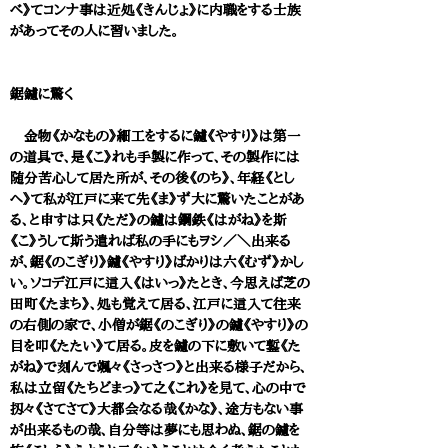
べ》てコンナ事は近処《きんじょ》に内職をする士族
があってその人に習いました。
鋸鑢に驚く
金物《かなもの》細工をするに鑢《やすり》は第一
の道具で、是《こ》れも手製に作って、その製作には
随分苦心して居た所が、その後《のち》、年経《とし
へ》て私が江戸に来て先《ま》ず大に驚いたことがあ
る、と申すは只《ただ》の鑢は鋼鉄《はがね》を斯
《こ》うして斯う遣れば私の手にもヲシ／＼出来る
が、鋸《のこぎり》鑢《やすり》ばかりは六《むず》かし
い。ソコデ江戸に這入《はいっ》たとき、今思えば芝の
田町《たまち》、処も覚えて居る、江戸に這入て往来
の右側の家で、小僧が鋸《のこぎり》の鑢《やすり》の
目を叩《たたい》て居る。皮を鑢の下に敷いて鏨《た
がね》で刻んで颯々《さっさつ》と出来る様子だから、
私は立留《たちどまっ》て之《これ》を見て、心の中で
扨々《さてさて》大都会なる哉《かな》、途方もない事
が出来るもの哉、自分等は夢にも思わぬ、鋸の鑢を