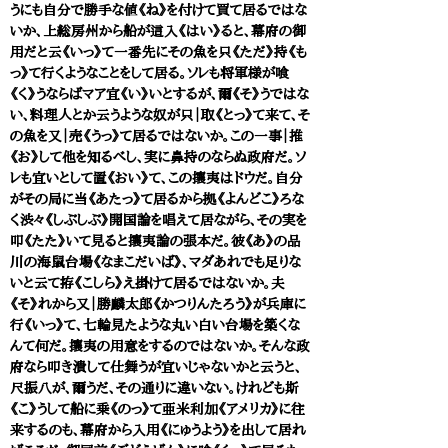
うにも自分で勝手な値《ね》を付けて買て居るではな
いか、上総房州から船が這入《はい》ると、幕府の御
用だと云《いっ》て一番先にその魚を只《ただ》持《も
っ》て行くようなことをして居る。ソレも将軍様が喰
《く》うならばマア宜《い》いとするが、爾《そ》うではな
い、料理人とか云うような奴が只｜取《とっ》て来て、そ
の魚を又｜売《うっ》て居るではないか。この一事｜推
《お》して他を知るべし、実に鼻持のならぬ政府だ。ソ
レも宜いとして置《おい》て、この攘夷はドウだ。自分
がその局に当《あたっ》て居るから拠《よんどこ》ろな
く渋々《しぶしぶ》開国論を唱えて居ながら、その実を
叩《たた》いて見ると攘夷論の張本だ。彼《あ》の品
川の海鼠台場《なまこだいば》、マダあれでも足りな
いと云て拵《こしら》え掛けて居るではないか。夫
《そ》れから又｜勝麟太郎《かつりんたろう》が兵庫に
行《いっ》て、七輪見たような丸い白い台場を築くな
んて何だ。攘夷の用意をするのではないか。そんな政
府なら叩き潰して仕舞うが宜いじゃないかと云うと、
尺振八が、爾うだ、その通りに違いない。けれども斯
《こ》うして船に乗《のっ》て亜米利加《アメリカ》に往
来するのも、幕府から入用《にゅうよう》を出して居れ