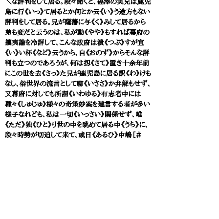
＼な評判をして居る。段々聞くと、福澤の実兄は鹿児
島に行《いっ》て居るとか何とか云《い》う途方もない
評判をして居る。兄が薩藩に与《く》みして居るから
弟も変だと云うのは、私が動《やや》もすれば幕府の
攘夷論を冷評して、こんな政府は潰《つぶ》すが宜
《い》い杯《など》云うから、自《おのず》からそんな評
判も立つのであろうが、何は扨《さて》置き十余年前
にこの世を去《さっ》た兄が鹿児島に居る訳《わ》けも
なし、俗世界の流言として聊《いささ》か弁解もせず、
又幕府に対しても所謂《いわゆる》有志者中には
種々《しゅじゅ》様々の奇策妙案を建言する者が多い
様子なれども、私は一切《いっさい》関係せず、唯
《ただ》独《ひと》り世の中を眺めて居る中《うち》に、
段々時勢が切迫して来て、或日《あるひ》中嶋［＃
「嶋」に「〔島〕」の注記］｜三郎助《さぶろうすけ》と云
《い》う人が私の処に来て、ドウして引込《ひっこ》ん
で居るか。「斯《こ》う／＼云う次第で引込で居る。
「ソリャァどうも飛んだ事だ、この忙しい世の中にお前
達が引込で居ると云うことがあるか、直《す》ぐ出ろ。
「出ろッたって出さぬものを出られないじゃないか。
「宜《よろ》しい、拙者がすぐに出して遣《や》ると云
て、夫《そ》れからその時に稲葉美濃守《いなばみの