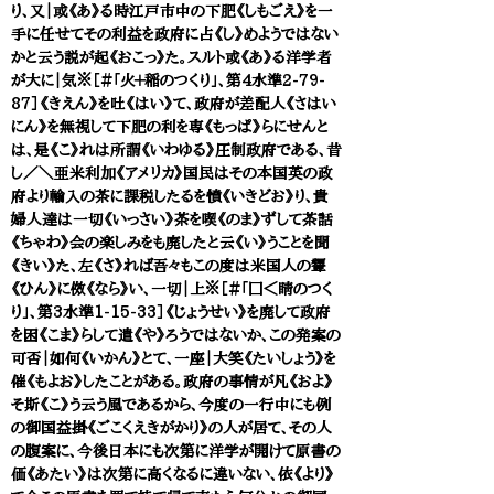
り、又｜或《あ》る時江戸市中の下肥《しもごえ》を一
手に任せてその利益を政府に占《し》めようではない
かと云う説が起《おこっ》た。スルト或《あ》る洋学者
が大に｜気※［＃「火＋稲のつくり」、第4水準2-79-
87］《きえん》を吐《はい》て、政府が差配人《さはい
にん》を無視して下肥の利を専《もっぱ》らにせんと
は、是《こ》れは所謂《いわゆる》圧制政府である、昔
し／＼亜米利加《アメリカ》国民はその本国英の政
府より輸入の茶に課税したるを憤《いきどお》り、貴
婦人達は一切《いっさい》茶を喫《のま》ずして茶話
《ちゃわ》会の楽しみをも廃したと云《い》うことを聞
《きい》た、左《さ》れば吾々もこの度は米国人の顰
《ひん》に傚《なら》い、一切｜上※［＃「囗＜睛のつく
り」、第3水準1-15-33］《じょうせい》を廃して政府
を困《こま》らして遣《や》ろうではないか、この発案の
可否｜如何《いかん》とて、一座｜大笑《たいしょう》を
催《もよお》したことがある。政府の事情が凡《およ》
そ斯《こ》う云う風であるから、今度の一行中にも例
の御国益掛《ごこくえきがかり》の人が居て、その人
の腹案に、今後日本にも次第に洋学が開けて原書の
価《あたい》は次第に高くなるに違いない、依《より》