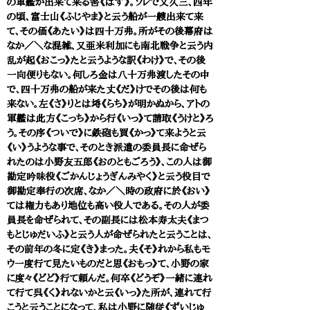
の軍艦が出来て来る筈《はず》。ソレで文久三、四年
の頃、富士山《ふじやま》と云う船が一艘出来て来
て、その価《あたい》は四十万弗。所がその後幕府は
なか／＼な混雑、又亜米利加にも南北戦争と云う内
乱が起《おこっ》たと云うような訳《わけ》で、その後
一向便りもない。何しろ金は八十万弗渡したその中
で、四十万弗の船が来た丈《だ》けでその後は何も
来ない。左《さ》りとは埓《らち》が明かぬから、アトの
軍艦は此方《こっち》から行《いっ》て請取《うけと》ろ
う。その序《ついで》に鉄砲も買《かっ》て来ようと云
《い》うような事で、そのとき派遣の委員長に命ぜら
れたのは小野友五郎《おのともごろう》、この人は御
勘定吟味役《ごかんじょうぎんみやく》と云う役目で
御勘定奉行の次席、なか／＼時の政府に於《おい》
ては権力もあり地位も高い役人である。その人が委
員長を命ぜられて、その副長には松本寿太夫《まつ
もとじゅだいふ》と云う人が命ぜられたと云うことは、
その前年の冬に定《き》まった。夫《そ》れから私もモ
ウ一度行て見たいものだと思《おもっ》て、小野の家
に度々《どど》行て頼んだ。何卒《どうぞ》一緒に連れ
て行て呉《く》れないかと云《いっ》た所が、連れて行
こうと云うことになって、私は小野に随従《ずいじゅ