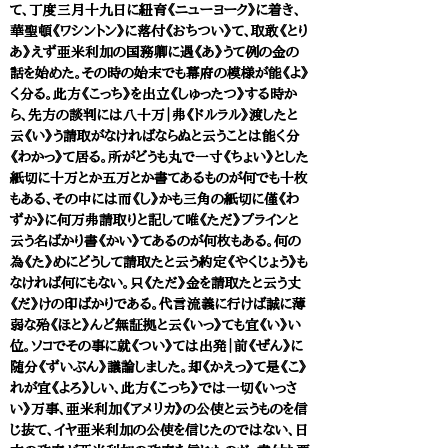
て、丁度三月十九日に紐育《ニューヨーク》に着き、
華聖頓《ワシントン》に落付《おちつい》て、取敢《とり
あ》えず亜米利加の国務卿に遇《あ》うて例の金の
話を始めた。その時の始末でも幕府の模様が能《よ》
く分る。此方《こっち》を出立《しゅったつ》する時か
ら、先方の談判には八十万｜弗《ドルラル》渡したと
云《い》う請取がなければならぬと云うことは能く分
《わかっ》て居る。所がどうも丸で一寸《ちょい》とした
紙切に十万とか五万とか書てあるものが何でも十枚
もある、その中には而《し》かも三角の紙切に僅《わ
ずか》に何万弗請取りと記して唯《ただ》プラインと
云う名ばかり書《かい》てあるのが何枚もある。何の
為《た》めにどうして請取たと云う約定《やくじょう》も
なければ何にもない。只《ただ》金を請取たと云う丈
《だ》けの印ばかりである。代言流義に行けば誠に薄
弱な殆《ほと》んど無証拠と云《いっ》ても宜《い》い
位。ソコでその事に就《つい》ては出発｜前《ぜん》に
随分《ずいぶん》議論しました。却《かえっ》て是《こ》
れが宜《よろ》しい、此方《こっち》では一切《いっさ
い》万事、亜米利加《アメリカ》の公使と云うものを信
じ抜て、イヤ亜米利加の公使を信じたのではない、日