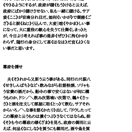
《や》るようにするが、政府が儲《もう》けると云えば、
政府にばかり儲けさせない、私も一緒に儲ける。サア
爰《ここ》が官商分れ目だ。如何《いかが》で御座《ご
ざ》ると捩《ねじ》り込んで、大変｜喧《やかま》しい事
になって、大に重役の歓心を失うて仕舞《しまっ》た
が、今日より考えれば事の是非《ぜひ》に拘《かか》
わらず、随行の身分にして甚《はなは》だ宜《よ》くな
い事だと思います。
幕府を倒せ
夫《そ》れから又斯う云う事がある。同行の尺振八
《せきしんぱち》などゝ飲みながら壮語快談、ソリャも
う官費の酒だから、船中の事で安くはないが何に構
うものか、ドシ／＼飲み次第喰い次第で、颯々《さっ
さ》と酒を注文して部屋に取《とっ》て飲む。サアそれ
からいろ／＼な事を語《かたり》出して、「ドウしたって
この幕府と云うものは潰《つぶ》さなくてはならぬ。抑
《そ》も今の幕政の様《ざま》を見ろ。政府の御用と云
えば、何品《なにしな》を買うにも御用だ。酒や魚を買