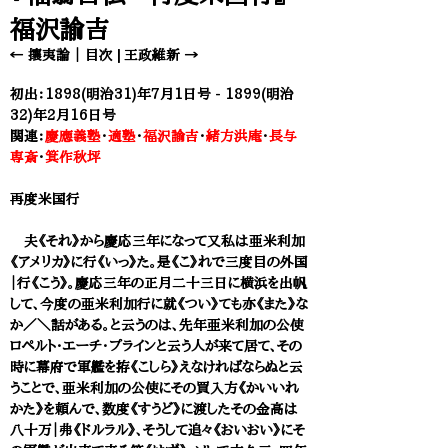
福沢諭吉
← 攘夷論
｜
目次
|
王政維新 →
初出：1898(明治31)年7月1日号 - 1899(明治
32)年2月16日号
関連：
慶應義塾
・
適塾
・
福沢諭吉
・
緒方洪庵
・
長与
専斎
・
箕作秋坪
再度米国行
夫《それ》から慶応三年になって又私は亜米利加
《アメリカ》に行《いっ》た。是《こ》れで三度目の外国
｜行《こう》。慶応三年の正月二十三日に横浜を出帆
して、今度の亜米利加行に就《つい》ても亦《また》な
か／＼話がある。と云うのは、先年亜米利加の公使
ロペルト・エーチ・プラインと云う人が来て居て、その
時に幕府で軍艦を拵《こしら》えなければならぬと云
うことで、亜米利加の公使にその買入方《かいいれ
かた》を頼んで、数度《すうど》に渡したその金高は
八十万｜弗《ドルラル》、そうして追々《おいおい》にそ