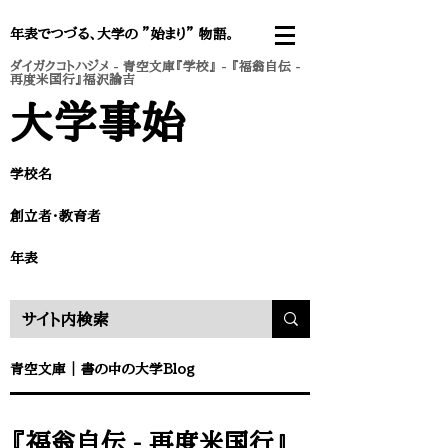
年表でつづる、大学の ”始まり” 物語。
ダイガクコトハジメ
-
青空文庫『学校』
- 『福翁自伝 -
再度米国行』福沢諭吉
​大学事始
学校名
​創立者・教育者
​年表
​青空文庫
｜
書の中の大学Blog
『福翁自伝 - 再度米国行』