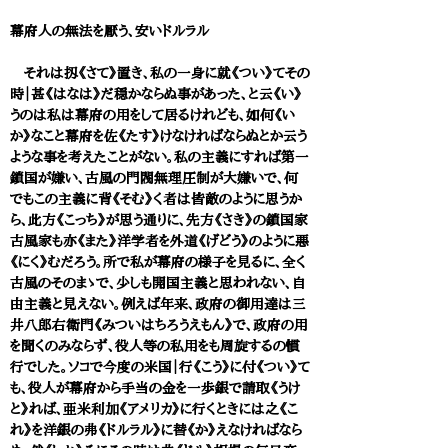
幕府人の無法を厭う、安いドルラル
それは扨《さて》置き、私の一身に就《つい》てその
時｜甚《はなは》だ穏かならぬ事があった、と云《い》
うのは私は幕府の用をして居るけれども、如何《い
か》なこと幕府を佐《たす》けなければならぬとか云う
ような事を考えたことがない。私の主義にすれば第一
鎖国が嫌い、古風の門閥無理圧制が大嫌いで、何
でもこの主義に背《そむ》く者は皆敵のように思うか
ら、此方《こっち》が思う通りに、先方《さき》の鎖国家
古風家も亦《また》洋学者を外道《げどう》のように悪
《にく》むだろう。所で私が幕府の様子を見るに、全く
古風のそのまゝで、少しも開国主義と思われない、自
由主義と見えない。例えば年来、政府の御用達は三
井八郎右衛門《みついはちろうえもん》で、政府の用
を聞くのみならず、役人等の私用をも周旋するの慣
行でした。ソコで今度の米国｜行《こう》に付《つい》て
も、役人が幕府から手当の金を一歩銀で請取《うけ
と》れば、亜米利加《アメリカ》に行くときには之《こ
れ》を洋銀の弗《ドルラル》に替《か》えなければなら