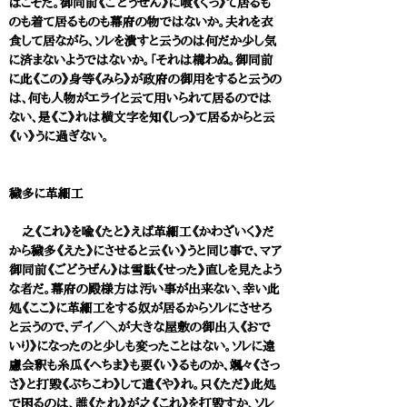
ばこそだ。御同前《ごどうぜん》に喰《くっ》て居るも
のも着て居るものも幕府の物ではないか。夫れを衣
食して居ながら、ソレを潰すと云うのは何だか少し気
に済まないようではないか。「それは構わぬ。御同前
に此《この》身等《みら》が政府の御用をすると云うの
は、何も人物がエライと云て用いられて居るのでは
ない、是《こ》れは横文字を知《しっ》て居るからと云
《い》うに過ぎない。
穢多に革細工
之《これ》を喩《たと》えば革細工《かわざいく》だ
から穢多《えた》にさせると云《い》うと同じ事で、マア
御同前《ごどうぜん》は雪駄《せった》直しを見たよう
な者だ。幕府の殿様方は汚い事が出来ない、幸い此
処《ここ》に革細工をする奴が居るからソレにさせろ
と云うので、デイ／＼が大きな屋敷の御出入《おで
いり》になったのと少しも変ったことはない。ソレに遠
慮会釈も糸瓜《へちま》も要《い》るものか、颯々《さっ
さ》と打毀《ぶちこわ》して遣《や》れ。只《ただ》此処
で困るのは、誰《たれ》が之《これ》を打毀すか、ソレ