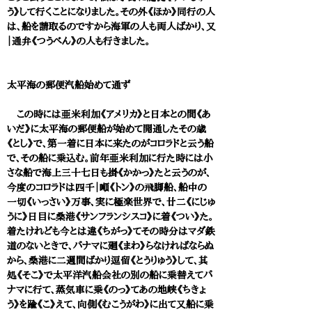
う》して行くことになりました。その外《ほか》同行の人
は、船を請取るのですから海軍の人も両人ばかり、又
｜通弁《つうべん》の人も行きました。
太平海の郵便汽船始めて通ず
この時には亜米利加《アメリカ》と日本との間《あ
いだ》に太平海の郵便船が始めて開通したその歳
《とし》で、第一着に日本に来たのがコロラドと云う船
で、その船に乗込む。前年亜米利加に行た時には小
さな船で海上三十七日も掛《かかっ》たと云うのが、
今度のコロラドは四千｜噸《トン》の飛脚船、船中の
一切《いっさい》万事、実に極楽世界で、廿二《にじゅ
うに》日目に桑港《サンフランシスコ》に着《つい》た。
着たけれども今とは違《ちがっ》てその時分はマダ鉄
道のないときで、パナマに廻《まわ》らなければならぬ
から、桑港に二週間ばかり逗留《とうりゅう》して、其
処《そこ》で太平洋汽船会社の別の船に乗替えてパ
ナマに行て、蒸気車に乗《のっ》てあの地峡《ちきょ
う》を踰《こ》えて、向側《むこうがわ》に出て又船に乗