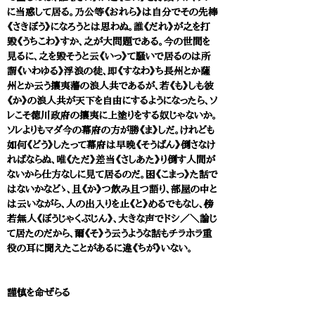
に当惑して居る。乃公等《おれら》は自分でその先棒
《さきぼう》になろうとは思わぬ。誰《だれ》が之を打
毀《うちこわ》すか、之が大問題である。今の世間を
見るに、之を毀そうと云《いっ》て騒いで居るのは所
謂《いわゆる》浮浪の徒、即《すなわ》ち長州とか薩
州とか云う攘夷藩の浪人共であるが、若《も》しも彼
《か》の浪人共が天下を自由にするようになったら、ソ
レこそ徳川政府の攘夷に上塗りをする奴じゃないか。
ソレよりもマダ今の幕府の方が勝《ま》しだ。けれども
如何《どう》したって幕府は早晩《そうばん》倒さなけ
ればならぬ、唯《ただ》差当《さしあた》り倒す人間が
ないから仕方なしに見て居るのだ。困《こまっ》た話で
はないかなどゝ、且《か》つ飲み且つ語り、部屋の中と
は云いながら、人の出入りを止《と》めるでもなし、傍
若無人《ぼうじゃくぶじん》、大きな声でドシ／＼論じ
て居たのだから、爾《そ》う云うような話もチラホラ重
役の耳に聞えたことがあるに違《ちが》いない。
謹慎を命ぜらる