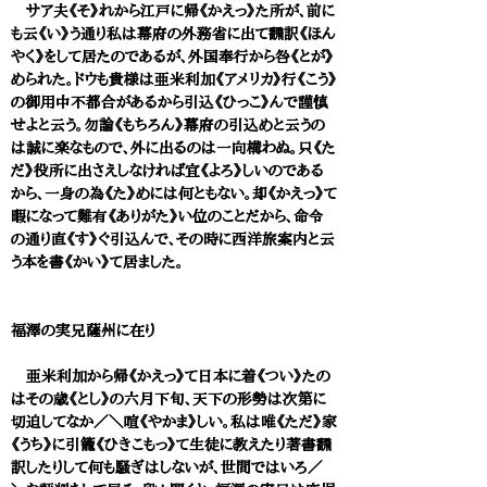
サア夫《そ》れから江戸に帰《かえっ》た所が、前に
も云《い》う通り私は幕府の外務省に出て飜訳《ほん
やく》をして居たのであるが、外国奉行から咎《とが》
められた。ドウも貴様は亜米利加《アメリカ》行《こう》
の御用中不都合があるから引込《ひっこ》んで謹慎
せよと云う。勿論《もちろん》幕府の引込めと云うの
は誠に楽なもので、外に出るのは一向構わぬ。只《た
だ》役所に出さえしなければ宜《よろ》しいのである
から、一身の為《た》めには何ともない。却《かえっ》て
暇になって難有《ありがた》い位のことだから、命令
の通り直《す》ぐ引込んで、その時に西洋旅案内と云
う本を書《かい》て居ました。
福澤の実兄薩州に在り
亜米利加から帰《かえっ》て日本に着《つい》たの
はその歳《とし》の六月下旬、天下の形勢は次第に
切迫してなか／＼喧《やかま》しい。私は唯《ただ》家
《うち》に引籠《ひきこもっ》て生徒に教えたり著書飜
訳したりして何も騒ぎはしないが、世間ではいろ／