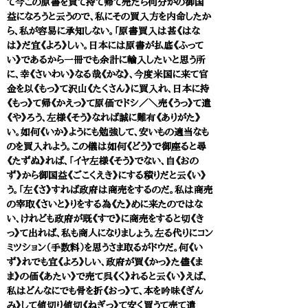
て今この原書を買て持て帰て売たら何分かの御国
益になろうと云うので、私にその買入方を内命したか
ら、私が容易に承知しない。「原書買入は甚《はな
は》だ宜《よろ》しい。日本には原書が払底《ふって
い》であるから一冊でも余計に輸入したいと思う所
に、幸《さいわい》なる哉《かな》、今度米国に来て官
金を以《もっ》て沢山《たくさん》に買入れ、日本に持
《もっ》て帰《かえっ》て原価でドシ／＼売《うっ》て遣
《や》ろう、左様《そう》なれば誠に難有《ありがた》
い。如何《いか》ようにも勉強して、安いもの適当なも
のを買入れよう。この儀は如何《どう》で御座ると尋
《たずぬ》れば、「イヤ左様《そう》でない、自《おの
ず》から御国益《ごこくえき》にする積りだと云《い》
う。「左《さ》すれば政府は商売をするのだ。私は商売
の宰取《さいと》りをする為《た》めに来たのではな
い、けれども政府が既《すで》に商売をすると切《き
っ》て出れば、私も商人になりましょう。左る代りにコン
ミツション（手数料）を思うさま取るがドウだ。何《い
ず》れでも宜《よろ》しい、政府が買《かっ》た儘《ま
ま》の価《あたい》で売て呉《く》れると云《い》えば、
私はどんなにでも骨を折《おっ》て、本を吟味《ぎん
み》して値切り値切《ねぎっ》て安く買うて売て遣