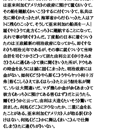
は亜米利加《アメリカ》の政府に預けて置《おい》て、
その船を廻航《かいこう》するに付《つい》て、私共は
先に帰《かえっ》たが、海軍省から行《いっ》た人はア
トに残《のこっ》て、そうして亜米利加の船長を一人｜
雇《やと》うて此方《こっち》に廻航することになって、
夫れで事が済《す》んだ。丁度船の日本に着《つい》
たのは王政維新の明治政府になってから、即《すな
わ》ち明治元年であるが、その事に就《つい》て当時
会計を司《つかさど》って居た由利公正《ゆりきみま
さ》さんに遇《あっ》て後に聞《きい》た所が、ドウもあ
の時金を払うには誠に困《こまっ》た、明治政府には
金がない。如何《どう》やら斯《こ》うやらヤット何十万
弗｜拵《こしら》えて払《はらっ》たと云う話を私が聞
て、ソレは大間違いだ、マダ幾らか金が余《あまっ》て
彼方《あっち》に預けてある筈《はず》だと云うたら、
爾《そ》うかと云って、由利は大造《たいそう》驚いて
居ました。何処《どこ》にドウなったか、二重に金を払
たことがある。亜米利加《アメリカ》人が取る訳《わ》
けはない、何処《どこ》かに舞込《まいこ》んで仕舞
《しまう》たに違《ちが》いない。