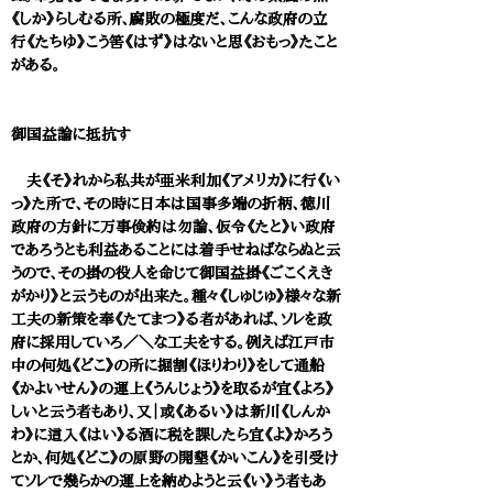
《しか》らしむる所、腐敗の極度だ、こんな政府の立
行《たちゆ》こう筈《はず》はないと思《おもっ》たこと
がある。
御国益論に抵抗す
夫《そ》れから私共が亜米利加《アメリカ》に行《い
っ》た所で、その時に日本は国事多端の折柄、徳川
政府の方針に万事倹約は勿論、仮令《たと》い政府
であろうとも利益あることには着手せねばならぬと云
うので、その掛の役人を命じて御国益掛《ごこくえき
がかり》と云うものが出来た。種々《しゅじゅ》様々な新
工夫の新策を奉《たてまつ》る者があれば、ソレを政
府に採用していろ／＼な工夫をする。例えば江戸市
中の何処《どこ》の所に掘割《ほりわり》をして通船
《かよいせん》の運上《うんじょう》を取るが宜《よろ》
しいと云う者もあり、又｜或《あるい》は新川《しんか
わ》に這入《はい》る酒に税を課したら宜《よ》かろう
とか、何処《どこ》の原野の開墾《かいこん》を引受け
てソレで幾らかの運上を納めようと云《い》う者もあ