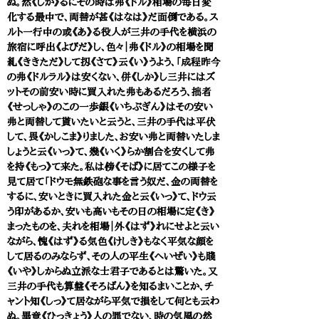
ぬ。然《しか》るにその時は弗《ドル》相場の毎日変
化する最中で、両替が甚《はなは》だ面倒である。ス
ルト一行中の或《あ》る役人が三井の手代を横浜の
旅宿に呼出《よびだ》し、色々｜弗《ドル》の相場を聞
糺《ききただ》して扨《さて》云《い》うよう、「成程昨今
の弗《ドルラル》は安くない、併《しか》し三井にはズ
ットその前安い時に買入れた弗もあるだろう、拙者
《せっしゃ》のこの一歩銀《いちぶぎん》はその安い
弗と両替して貰いたいと云うと、三井の手代は平伏
して、畏《かしこま》りました、お安い弗と両替いたしま
しょうと云《いっ》て、幾《いく》らか割合を安くして弗
を持《もっ》て来た。私は傍《そば》に居てこの様子を
見て居て「ドウモ無鉄砲な事を言う奴だ、金の両替を
するに、安いときに買入れた金と云《いっ》て、ドウ云
う印があるか、安いも高いもその日の相場に定《き》
まったものを、夫れを相場｜外《はず》れにせよと云い
ながら、愧《はず》る気色《けしき》もなく平気な顔を
して居るのみならず、その人の平生《へいぜい》も賤
《いや》しからぬ立派な士君子であるとは驚いた。又
三井の手代も算盤《そろばん》を知るまいことか、チ
ャント知《しっ》て居ながら平気で損をして何とも云わ
ぬ。畢竟《ひっきょう》人の罪でない、時の気風の然