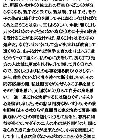
は、所謂《いわゆる》独立心の居処《いどころ》が分
らなくなる。親子だと云ても、親は親、子は子だ。その
子の為めに節《せつ》を屈して子に奉公しなければな
らぬと云うことはない。宜《よろ》しい、今後｜若《も》し
乃公《おれ》の子が金のない為《た》めに十分の教育
を受けることが出来なければ、是《こ》れはその子の
運命だ。幸《さいわい》にして金が出来れば教育して
遣《や》る、出来なければ無学文盲のまゝにして打遣
《うちやっ》て置くと、私の心に決断して、扨《さて》先
方の人は誠に厚意を以《もっ》て話して呉《く》れた
ので、固《もと》より私の心事を知る訳《わ》けもない
から、体能《ていよ》く礼を述べて断りましたが、その
問答応接の間、私は眼前《がんぜん》に子供を見て
その行末を思い、又｜顧《かえり》みて自分の身を思
い、一進一退これを決断するには随分《ずいぶん》
心を悩ましました。その話は相済《あいす》み、その後
も相替《あいかわ》らず真面目に家を治めて著書｜飜
訳《ほんやく》の事を勉《つと》めて居ると、存外に利
益が多くて、マダその二人の小供が外国行の年頃に
ならぬ先きに金の方が出来たから、小供を後廻しに
して中上川彦次郎《なかみがわひこじろう》を英国に