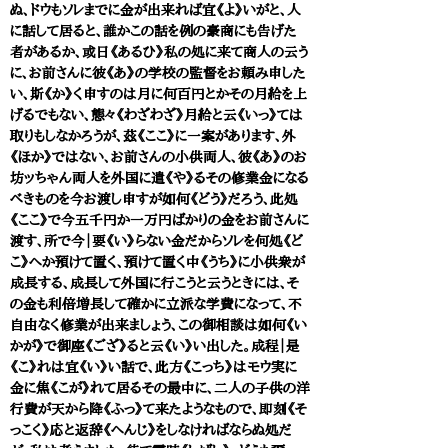
ぬ、ドウもソレまでに金が出来れば宜《よ》いがと、人
に話して居ると、誰かこの話を例の豪商にも告げた
者があるか、或日《あるひ》私の処に来て商人の云う
に、お前さんに彼《あ》の学校の監督をお頼み申した
い、斯《か》く申すのは月に何百円とかその月給を上
げるでもない、態々《わざわざ》月給と云《いっ》ては
取りもしなかろうが、茲《ここ》に一案があります、外
《ほか》ではない、お前さんの小供両人、彼《あ》のお
坊ッちゃん両人を外国に遣《や》るその修業金になる
べきものを今お渡し申すが如何《どう》だろう、此処
《ここ》で今五千円か一万円ばかりの金をお前さんに
渡す、所で今｜要《い》らない金だからソレを何処《ど
こ》へか預けて置く、預けて置く中《うち》に小供衆が
成長する、成長して外国に行こうと云うときには、そ
の金も利倍増長して確かに立派な学費になって、不
自由なく修業が出来ましょう、この御相談は如何《い
かが》で御座《ござ》ると云《い》い出した。成程｜是
《こ》れは宜《い》い話で、此方《こっち》はモウ実に
金に焦《こが》れて居るその最中に、二人の子供の洋
行費が天から降《ふっ》て来たようなもので、即刻《そ
っこく》応と返辞《へんじ》をしなければならぬ処だ