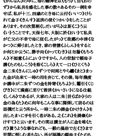
《かんなん》の中に、母の精神を以《もっ》て自《おの
ず》から私共を感化した事の数々あるその一例を申
せば、私が十三、四歳のとき母に云付《いいつ》けら
れて金子《きんす》返済の使《つかい》をしたことが
あります。その次第柄《しだいがら》は斯《こ》う云
《い》うことです。天保七年、大阪に於《おい》て私共
が亡父の不幸で母に従《したがっ》て故郷の中津《な
かつ》に帰りましたとき、家の普請《ふしん》をすると
か何とか云うに、勝手向《かってむき》は勿論《もちろ
ん》不如意《ふにょい》ですから、人の世話で頼母子
講《たのもしこう》を拵《こしら》えて一口《ひとくち》
金二朱《きんにしゅ》ずつで何両とやら纏《まと》まっ
た金が出来て一時の用を弁じて、その後、毎年幾度
か講中が二朱ずつの金を持寄《もちよ》り、鬮引《くじ
びき》にて満座に至りて皆済《かいさい》になる仕組
《しくみ》であるが、大家の人は二朱｜計《ばか》りの
金の為《た》めに何年もこんな事に関係して居るのは
面倒だと云う所から、一時二朱の掛金《かけきん》を
出したまゝに手を引く者がある。之《これ》を掛棄《か
けすて》と云います。その実は講主が人に金を唯《た
だ》貰うような事なれども、一般の風俗で左《さ》まで
世間に怪しむ者もない。所が福澤の頼母子《たのも