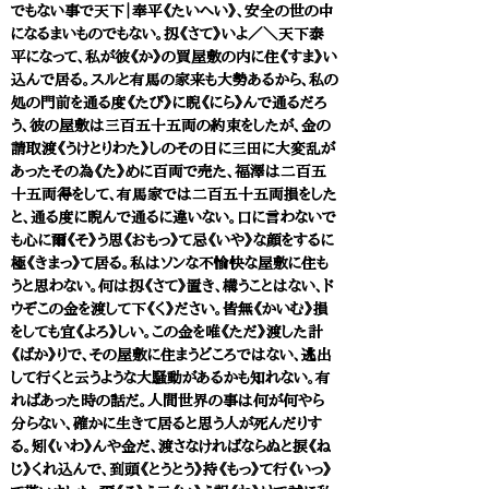
でもない事で天下｜奉平《たいへい》、安全の世の中
になるまいものでもない。扨《さて》いよ／＼天下泰
平になって、私が彼《か》の買屋敷の内に住《すま》い
込んで居る。スルと有馬の家来も大勢あるから、私の
処の門前を通る度《たび》に睨《にら》んで通るだろ
う、彼の屋敷は三百五十五両の約束をしたが、金の
請取渡《うけとりわた》しのその日に三田に大変乱が
あったその為《た》めに百両で売た、福澤は二百五
十五両得をして、有馬家では二百五十五両損をした
と、通る度に睨んで通るに違いない。口に言わないで
も心に爾《そ》う思《おもっ》て忌《いや》な顔をするに
極《きまっ》て居る。私はソンな不愉快な屋敷に住も
うと思わない。何は扨《さて》置き、構うことはない、ド
ウぞこの金を渡して下《く》ださい。皆無《かいむ》損
をしても宜《よろ》しい。この金を唯《ただ》渡した計
《ばか》りで、その屋敷に住まうどころではない、逃出
して行くと云うような大騒動があるかも知れない。有
ればあった時の話だ。人間世界の事は何が何やら
分らない、確かに生きて居ると思う人が死んだりす
る。矧《いわ》んや金だ、渡さなければならぬと捩《ね
じ》くれ込んで、到頭《とうとう》持《もっ》て行《いっ》