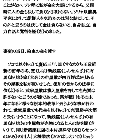
ことがない。ソレ程に私が金を大事にするから、又同
時に人の金も決して貪《むさぼ》らない。ソリャ以前奥
平家に対して朝鮮人を気取たのは別な話にして、そ
の外と云うのは決して金は貪らないと、自身独立、自
力自活と覚悟を極《き》めました。
事変の当日、約束の金を渡す
ソコで以《もっ》て慶応三年、即《すなわ》ち王政維
新の前年の冬、芝《しば》新銭座《しんせんざ》に有
馬《ありま》家（大名）の中屋敷が四百坪ばかりある
その屋敷を私が買いました。徳川の昔からの法律に
依《よ》ると、武家屋敷は換え屋敷を許しても売買は
許さないと云うのが掟であった。所が徳川もその末
年になると様々な根本的改革と云うような事が行わ
れて、武家屋敷でも代金を以《もっ》て売買勝手次第
と云《い》うことになって、新銭座《しんせんざ》の有
馬《ありま》の中屋敷が売物になると人の話を聞《き
い》て、同じ新銭座住居の木村摂津守《きむらせっつ
のかみ》の用人｜大橋栄次《おおはしえいじ》と云う