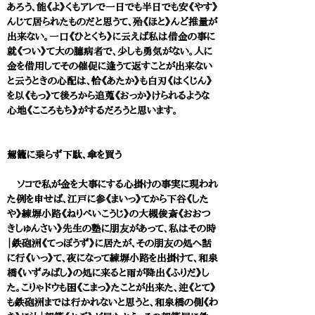
あろう、能《よ》くもアレで一日でも半日でも安《やす》
んじて居られたものだと思うて、殆《ほと》んど推量が
出来ない。一口《ひとくち》に云えば私は借金の事に
就《つい》て大の臆病者で、少しも勇気がない。人に
金を借用してその催促に逢うて返すことが出来ない
と云うときの心配は、恰《あたか》も白刃《はくじん》
を以《もっ》て後ろから追蒐《おっか》けられるような
心地《こころもち》がするだろうと思います。
駕籠に乗らず下駄、傘を買う
ソコで私が金を大事にする心掛けの事実に現われ
た例を申せば、江戸に参《まいっ》てから下谷《した
や》練塀小路《ねりべいこうじ》の大槻俊斎《おおつ
きしゅんさい》先生の塾に朋友があって、私はその時
｜鉄砲洲《てっぽうず》に居たが、その朋友の処へ話
に行《いっ》て、夜になって練塀小路を出掛けて、和泉
橋《いずみばし》の処に来ると雨が降出《ふりだ》し
た。こりゃドウも困《こまっ》たことが出来た、迚《とて》
も鉄砲洲までは行かれないと思うと、和泉橋の側《わ