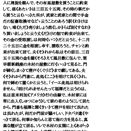
人に周旋を頼んで、その有馬屋敷を買うことに約束
して、価《あたい》は三百五十五両、その時の事だか
ら買うと云《いっ》た所が、武家と武家との間で手金
だの証書取換せなどゝ云うことのあろう訳《わ》けは
ない、唯《ただ》売りましょう然《しか》らば則《すなわ》
ち買いましょうと云う丈《だ》けの話で約束が出来て、
その金の受取渡しは何時《いつ》だと云うと、十二月
二十五日に金を相渡し申す、請取ろうと、チャンと約
束が出来て居て、夫《そ》れから私はその前日、三百
五十五両の金を揃《そろ》えて風呂敷に包んで、翌
早朝新銭座の木村の屋敷に行《いっ》て見ると、門
が締《しまっ》て潜戸《くぐりど》まで鎖してある。夫
《そ》れから門番に、此処《ここ》を明けて呉《く》れ、
何で締めて置くかと云うと、「イーエ此処は明けられ
ません。「明けられませんたって福澤だと云うのは、
私は亜米利加《アメリカ》行の由縁で、木村家には
常に出入《しゅつにゅう》して家の者のようにして居た
から、門番も福澤と聞《きい》て潜戸を明けて呉れた
は呉れたが、何だか門前が騒々しい、ドタバタ遣《や
っ》て居る。何事か知らんと思て南の方を見ると、真
黒な煙が立て居る。ソレで木村の玄関に上《あがっ》