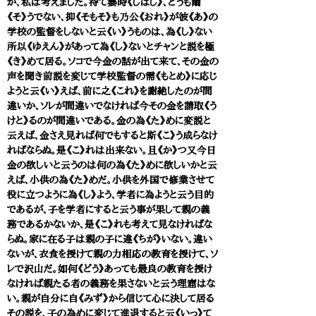
が、私は考えました。待て霎時《しばし》、どうも爾
《そ》うでない、抑《そもそ》も乃公《おれ》が彼《あ》の
学校の監督をしないと云《い》うものは、為《し》ない
所以《ゆえん》があって為《し》ないとチャンと説を極
《き》めて居る。ソコで今金の話が出て来て、その金の
声を聞き前説を変じて学校監督の需《もとめ》に応じ
ようと云《い》えば、前に之《これ》を謝絶したのが間
違いか、ソレが間違いでなければ今その金を請取《う
けと》るのが間違いである。金の為《た》めに変説と
云えば、金さえ見れば何でもすると斯《こ》う成らなけ
ればならぬ。是《こ》れは出来ない。且《か》つ又今日
金の欲しいと云うのは何の為《た》めに欲しいかと云
えば、小供の為《た》めだ。小供を外国で修業させて
役に立つように為《し》よう、学者に為ようと云う目的
であるが、子を学者にすると云う事が果して親の義
務であるかないか、是《こ》れも考えて見なければな
らぬ。家に在る子は親の子に違《ちが》いない。違い
ないが、衣食を授けて親の力相応の教育を授けて、ソ
レで沢山だ。如何《どう》あっても最良の教育を授け
なければ親たる者の義務を果さないと云う理窟はな
い。親が自分に自《みず》から信じて心に決して居る
その説を、子の為めに変じて進退すると云《いっ》て