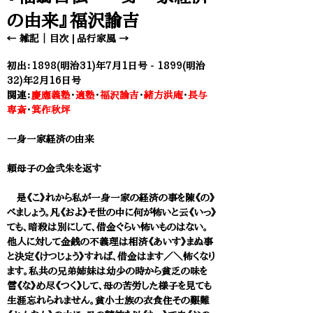
の由来』福沢諭吉
← 雑記
｜
目次
|
品行家風 →​
初出：1898(明治31)年7月1日号 - 1899(明治
32)年2月16日号
関連：
慶應義塾
・
適塾
・
福沢諭吉
・
緒方洪庵
・
長与
専斎
・
箕作秋坪
一身一家経済の由来
頼母子の金弐朱を返す
是《こ》れから私が一身一家の経済の事を陳《の》
べましょう。凡《およ》そ世の中に何が怖いと云《いっ》
ても、暗殺は別にして、借金ぐらい怖いものはない。
他人に対して金銭の不義理は相済《あいす》まぬ事
と決定《けつじょう》すれば、借金はます／＼怖くなり
ます。私共の兄弟姉妹は幼少の時から貧乏の味を
嘗《な》め尽《つく》して、母の苦労した様子を見ても
生涯忘れられません。貧小士族の衣食住その艱難