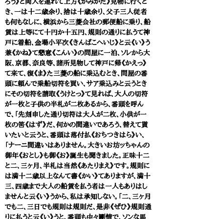
ろう》と両人を連れて上方《かみがた》見物に行くと
き、一は十二歳余り、捨は十歳余り、父子三人従者
も何もなしに、横浜から三菱会社の郵便船に乗り、船
賃は上等にて十円か十五円、規則の通りに払うて神
戸に着船、金場小平次《きんばこへいじ》と云《い》う
兼《かね》て懇意《こんい》の問屋に一泊、ソレから大
阪、京都、奈良等、諸所見物して神戸に帰《かえっ》
て来て、復《ま》た三菱の船に乗込むとき、問屋の番
頭に頼んで乗船切符を買い、サア乗込みと云うとき
にその切符を請取《うけとっ》て見れば、大人の切符
が一枚と子供の半札が二枚あるから、番頭を呼ん
で、「先刻申した通り切符は大人が二枚、小供が一
枚の筈《はず》だ、何かの間違いであろう、替えて貰
いたいと云うと、番頭は落付払《おちつきはら》い、
「ナーニ間違いはありません。大きいお坊ッちゃんの
御年《おとし》も御《お》誕生も聞きました。正味十二
と二、三ヶ月、半札は当然《あたりまえ》です。規則に
は満十二歳以上なんて書《かい》てありますが、満十
三、四歳まで大人の船賃を払う者は一人もありはし
ませんと云《い》うから、私は承知しない。「二、三ヶ月
でも二、三日でも規則は規則だ、是非《ぜひ》規則通
りに払うと云《い》うと、番頭も中々剛情で、ソンな馬