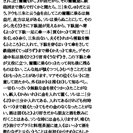
き》に辻｜駕籠《かご》が居たから、その駕籠屋に鉄
砲洲まで幾らで行くかと聞たら、三｜朱《しゅ》だと云
う。ドウも三朱と云う金を出してこの駕籠に乗るは無
益だ、此方は足がある。ソレは乗らぬことにして、その
少し先《さ》きに下駄屋が見えるから、下駄屋へ寄
《よっ》て下駄一足に傘一本｜買《かっ》て両方で二｜
朱《しゅ》余り、三朱出ない。夫《そ》れから雪駄を懐
《ふところ》に入れて、下駄を穿《はい》て傘をさして
鉄砲洲《てっぽうず》まで帰《かえっ》て来た。デその
途中私は独《ひと》り首肯《うなず》き、この下駄と傘
が又役に立つ、駕籠に乗《のっ》たって何も後に残る
ものはない、こんな処が慎《つつし》むべきことだと思
《おもっ》たことがあります、マアその位《くらい》に注
意して居たから、外《ほか》は推《お》して知るべし、
一切《いっさい》無駄な金を使《つかっ》たことがな
い。紙入《かみいれ》に金を入れて置く、ソレは二｜分
《ぶ》か三分か入れてある、入れてあるけれども何時
《いつ》まで経《たっ》てもその金のなくなったことがな
い。酒は固《もと》より好きだから朋友と酒を飲みに
行くことはある、ソンな時には金も入りますが、唯《た
だ》独りでブラリと料理茶屋に這入《はいっ》て酒を
飲むなぞと云《い》うことは仮初《かりそめ》にもした