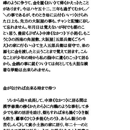
嘩のように争うて、金を置《おい》て帰《かえっ》たこと
があります。今はハヤ五十二、三年も過ぎてむかし／
＼の事であるが、そのとき母に云付《いいつ》けられ
た口上も、先方の大阪屋の事も、チャンと記憶に存し
て忘れません。年月日は覚えないが何でも朝のこ
とゝ思う、豊前《ぶぜん》中津《なかつ》下小路《しもこ
うじ》の西南の角屋敷、大阪屋｜五郎兵衛《ごろべ
え》の家に行《いっ》て主人五郎兵衛は留守で、弟の
源七に金を渡したと云うことまで覚えて居ます。こん
なことが少年の時から私の脳中に遺《のこっ》て居る
から、金銭の事に就《つい》ては何としても大胆な横
着な挙動は出来られません。
金がなければ出来る時まで待つ
ソレから段々成長して、中津《なかつ》に居る間は
漢学修業の傍《かたわら》に内職のような事をして多
少でも家の活計を助け、畑もすれば米も搗《つ》き飯
も炊き、鄙事《ひじ》多能《たのう》、あらん限りの辛
苦《しんく》して貧小士族の家に居り、年二十一のと