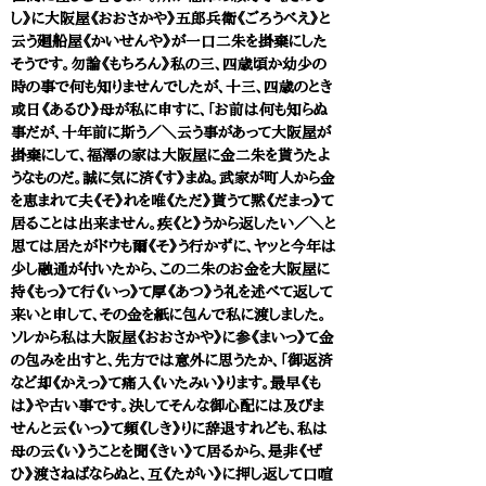
し》に大阪屋《おおさかや》五郎兵衛《ごろうべえ》と
云う廻船屋《かいせんや》が一口二朱を掛棄にした
そうです。勿論《もちろん》私の三、四歳頃か幼少の
時の事で何も知りませんでしたが、十三、四歳のとき
或日《あるひ》母が私に申すに、「お前は何も知らぬ
事だが、十年前に斯う／＼云う事があって大阪屋が
掛棄にして、福澤の家は大阪屋に金二朱を貰うたよ
うなものだ。誠に気に済《す》まぬ。武家が町人から金
を恵まれて夫《そ》れを唯《ただ》貰うて黙《だまっ》て
居ることは出来ません。疾《と》うから返したい／＼と
思ては居たがドウも爾《そ》う行かずに、ヤッと今年は
少し融通が付いたから、この二朱のお金を大阪屋に
持《もっ》て行《いっ》て厚《あつ》う礼を述べて返して
来いと申して、その金を紙に包んで私に渡しました。
ソレから私は大阪屋《おおさかや》に参《まいっ》て金
の包みを出すと、先方では意外に思うたか、「御返済
など却《かえっ》て痛入《いたみい》ります。最早《も
は》や古い事です。決してそんな御心配には及びま
せんと云《いっ》て頻《しき》りに辞退すれども、私は
母の云《い》うことを聞《きい》て居るから、是非《ぜ
ひ》渡さねばならぬと、互《たがい》に押し返して口喧