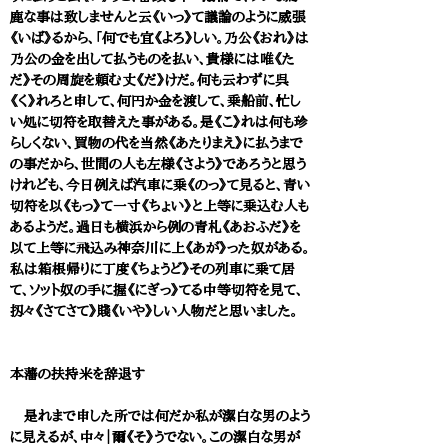
鹿な事は致しませんと云《いっ》て議論のように威張
《いば》るから、「何でも宜《よろ》しい。乃公《おれ》は
乃公の金を出して払うものを払い、貴様には唯《た
だ》その周旋を頼む丈《だ》けだ。何も云わずに呉
《く》れろと申して、何円か金を渡して、乗船前、忙し
い処に切符を取替えた事がある。是《こ》れは何も珍
らしくない、買物の代を当然《あたりまえ》に払うまで
の事だから、世間の人も左様《さよう》であろうと思う
けれども、今日例えば汽車に乗《のっ》て見ると、青い
切符を以《もっ》て一寸《ちょい》と上等に乗込む人も
あるようだ。過日も横浜から例の青札《あおふだ》を
以て上等に飛込み神奈川に上《あが》った奴がある。
私は箱根帰りに丁度《ちょうど》その列車に乗て居
て、ソット奴の手に握《にぎっ》てる中等切符を見て、
扨々《さてさて》賤《いや》しい人物だと思いました。
本藩の扶持米を辞退す
是れまで申した所では何だか私が潔白な男のよう
に見えるが、中々｜爾《そ》うでない。この潔白な男が