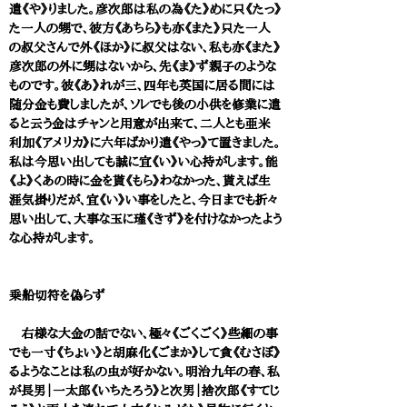
遣《や》りました。彦次郎は私の為《た》めに只《たっ》
た一人の甥で、彼方《あちら》も亦《また》只た一人
の叔父さんで外《ほか》に叔父はない、私も亦《また》
彦次郎の外に甥はないから、先《ま》ず親子のような
ものです。彼《あ》れが三、四年も英国に居る間には
随分金も費しましたが、ソレでも後の小供を修業に遣
ると云う金はチャンと用意が出来て、二人とも亜米
利加《アメリカ》に六年ばかり遣《やっ》て置きました。
私は今思い出しても誠に宜《い》い心持がします。能
《よ》くあの時に金を貰《もら》わなかった、貰えば生
涯気掛りだが、宜《い》い事をしたと、今日までも折々
思い出して、大事な玉に瑾《きず》を付けなかったよう
な心持がします。
乗船切符を偽らず
右様な大金の話でない、極々《ごくごく》些細の事
でも一寸《ちょい》と胡麻化《ごまか》して貪《むさぼ》
るようなことは私の虫が好かない。明治九年の春、私
が長男｜一太郎《いちたろう》と次男｜捨次郎《すてじ