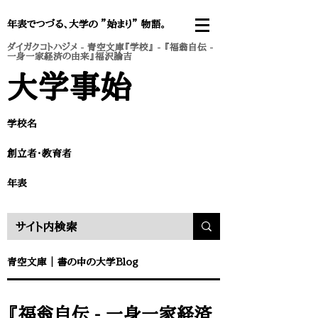
年表でつづる、大学の ”始まり” 物語。
ダイガクコトハジメ
-
青空文庫『学校』
- 『福翁自伝 -
一身一家経済の由来』福沢諭吉
​大学事始
学校名
​創立者・教育者
​年表
​青空文庫
｜
書の中の大学Blog
『福翁自伝 - 一身一家経済