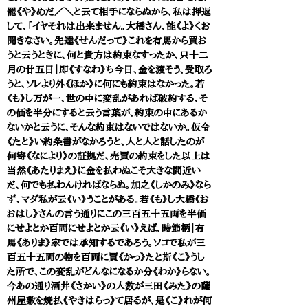
罷《や》めだ／＼と云て相手にならぬから、私は押返
して、「イヤそれは出来ません。大橋さん、能《よ》くお
聞きなさい。先達《せんだって》これを有馬から買お
うと云うときに、何と貴方は約束なすったか、只十二
月の廿五日｜即《すなわ》ち今日、金を渡そう、受取ろ
うと、ソレより外《ほか》に何にも約束はなかった。若
《も》し万が一、世の中に変乱があれば破約する、そ
の価を半分にすると云う言葉が、約束の中にあるか
ないかと云うに、そんな約束はないではないか。仮令
《たと》い約条書がなかろうと、人と人と話したのが
何寄《なにより》の証拠だ、売買の約束をした以上は
当然《あたりまえ》に金を払わぬこそ大きな間近い
だ、何でも払わんければならぬ。加之《しかのみ》なら
ず、マダ私が云《い》うことがある。若《も》し大橋《お
おはし》さんの言う通りにこの三百五十五両を半価
にせよとか百両にせよとか云《い》えば、時節柄｜有
馬《ありま》家では承知するであろう。ソコで私が三
百五十五両の物を百両に買《かっ》たと斯《こ》うし
た所で、この変乱がどんなになるか分《わか》らない。
今あの通り酒井《さかい》の人数が三田《みた》の薩
州屋敷を焼払《やきはらっ》て居るが、是《こ》れが何