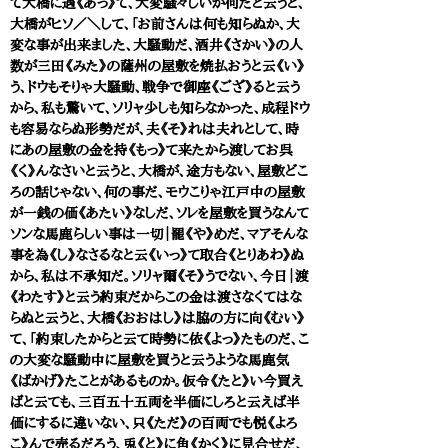
て大橋に遇《あっ》て、大変騒々しいが何だと云うと、
大橋がヒソ／＼して、「お前さんは何も知らぬか、大
変な事が出来ました、大騒動だ、酒井《さかい》の人
数が三田《みた》の薩州の屋敷を焼払おうと云《い》
う、ドウもそりゃ大騒動、戦争で御座《ござ》ると云う
から、私も驚いて、ソリャ少しも知らなかった、成程ドウ
も容易ならぬ形勢だが、夫《そ》れは夫れとして、時
にあの屋敷の金を持《もっ》て来たから渡してお呉
《く》んなさいと云うと、大橋が、途方もない、屋敷どこ
ろの話じゃない、何の事だ、モウこりゃ江戸中の屋敷
が一銭の価《あたい》なしだ、ソレを屋敷を買うなんて
ソンな馬鹿らしい事は一切｜罷《や》めだ、マアそんな
事を為《し》なさるなと云《いっ》て取合《とりあわ》ぬ
から、私は不承知だ。ソリャ爾《そ》うでない、今日｜渡
《わたす》と云う約束だからこの金は渡さなくてはな
らぬと云うと、大橋《おおはし》は脇の方に向《むい》
て、「約束したからと云て時勢に依《よっ》たものだ、こ
の大変な騒動中に屋敷を買うと云うような馬鹿気
《ばかげ》たことがあるものか。仮令《たと》い今買え
ばと云ても、三百五十五両を半価にしろと云えば半
価にするに違いない、只《ただ》の百両でも悦《よろ
こ》んで売るだろう、兎《と》に角《かく》に見合せだ、