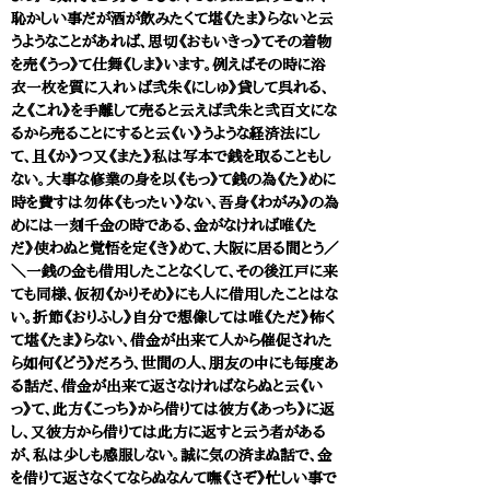
恥かしい事だが酒が飲みたくて堪《たま》らないと云
うようなことがあれば、思切《おもいきっ》てその着物
を売《うっ》て仕舞《しま》います。例えばその時に浴
衣一枚を質に入れゝば弐朱《にしゅ》貸して呉れる、
之《これ》を手離して売ると云えば弐朱と弐百文にな
るから売ることにすると云《い》うような経済法にし
て、且《か》つ又《また》私は写本で銭を取ることもし
ない。大事な修業の身を以《もっ》て銭の為《た》めに
時を費すは勿体《もったい》ない、吾身《わがみ》の為
めには一刻千金の時である、金がなければ唯《た
だ》使わぬと覚悟を定《き》めて、大阪に居る間とう／
＼一銭の金も借用したことなくして、その後江戸に来
ても同様、仮初《かりそめ》にも人に借用したことはな
い。折節《おりふし》自分で想像しては唯《ただ》怖く
て堪《たま》らない、借金が出来て人から催促された
ら如何《どう》だろう、世間の人、朋友の中にも毎度あ
る話だ、借金が出来て返さなければならぬと云《い
っ》て、此方《こっち》から借りては彼方《あっち》に返
し、又彼方から借りては此方に返すと云う者がある
が、私は少しも感服しない。誠に気の済まぬ話で、金
を借りて返さなくてならぬなんて嘸《さぞ》忙しい事で