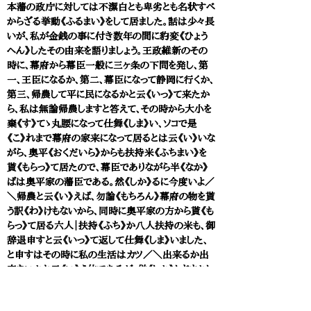
本藩の政庁に対しては不潔白とも卑劣とも名状すべ
からざる挙動《ふるまい》をして居ました。話は少々長
いが、私が金銭の事に付き数年の間に豹変《ひょう
へん》したその由来を語りましょう。王政維新のその
時に、幕府から幕臣一般に三ヶ条の下問を発し、第
一、王臣になるか、第二、幕臣になって静岡に行くか、
第三、帰農して平に民になるかと云《いっ》て来たか
ら、私は無論帰農しますと答えて、その時から大小を
棄《す》てゝ丸腰になって仕舞《しま》い、ソコで是
《こ》れまで幕府の家来になって居るとは云《い》いな
がら、奥平《おくだいら》からも扶持米《ふちまい》を
貰《もらっ》て居たので、幕臣でありながら半《なか》
ばは奥平家の藩臣である。然《しか》るに今度いよ／
＼帰農と云《い》えば、勿論《もちろん》幕府の物を貰
う訳《わ》けもないから、同時に奥平家の方から貰《も
らっ》て居る六人｜扶持《ふち》か八人扶持の米も、御
辞退申すと云《いっ》て返して仕舞《しま》いました、
と申すはその時に私の生活はカツ／＼出来るか出
来ないかと云《い》う位であるが、併《しか》しドウかし
たなら出来ないことはないと大凡《おおよ》その見込
《みこみ》が付《つい》て居ました。前にも云う通り私