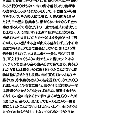
き始めて長崎に行《いっ》て、勿論《もちろん》学費の
あろう訳《わ》けもない、寺の留守番をしたり砲術家
の食客《しょっかく》になったりして、不自由ながら蘭
学を学んで、その後大阪に出て、大阪の緒方《おが
た》先生の塾に修業中も、相替《あいかわ》らず金の
事は恐ろしくて唯《ただ》の一度でも他人に借りたこ
とはない。人に借用すれば必ず返済せねばならぬ。
当然《あたりまえ》のことで分《かわ》り切《きっ》て居
るから、その返済する金が出来る位ならば、出来る時
節まで待《まっ》て居て借金はしないと、斯《こ》う覚
悟を極《き》めて、ソコで二朱や一分は扨《さて》置
き、百文《ひゃくもん》の銭でも人に借りたことはな
い。チャンと自分の金の出来るまで待て居る。夫《そ》
れから又私は質《しち》に置《おい》たことがない。着
物は塾に居るときも故郷の母が夏冬《なつふゆ》手
織《ており》木綿《もめん》の品を送《おくっ》て呉《く》
れましたが、ソレを質に置くと云《い》えば何時か一度
は請還《うけかえ》さなければならぬ。請還す金があ
るならその金の出来るまで待て居るが宜《よ》いと斯
う思うから、金の入用はあっても只《ただ》の一度も
質に入れたことがない。けれどもいよ／＼金に迫《せ
まっ》て如何《どう》してもなくてならぬと云うときか、