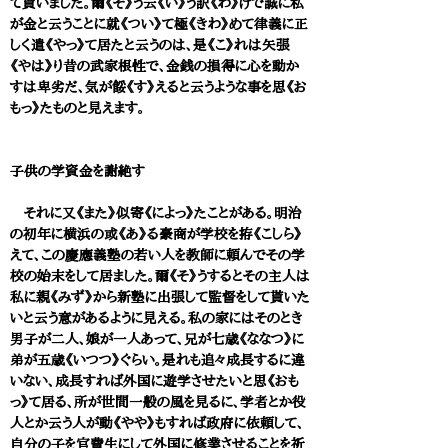
て貰いました。爾《そ》う云《い》う訳《わ》けで誠に私
が金と云うことに就《つい》て極《きわ》めて律義に正
しく遣《やっ》て居たと云うのは、是《こ》れは矢張
《やは》り昔の武家根性で、金銭の損得に心を動か
すは卑劣だ、気が餒《す》えると云うような事を思《お
もっ》たものと見えます。
子供の学資金を謝絶す
それに又《また》似寄《によっ》たことがある。明治
の初年に横浜の或《あ》る豪商が学校を拵《こしら》
えて、この慶應義塾の若い人を教師に頼んでその学
校の始末をして居ました。爾《そ》うするとその主人は
私に親《みず》から新塾に出張して監督をして貰いた
いと云う意があるように見える。私の家にはそのとき
男子が二人、娘が一人あって、兄が七歳《ななつ》に
弟が五歳《いつつ》ぐらい。是れも追々成長するに違
いない、成長すれば外国に遊学させたいと思《おも
っ》て居る、所が世間一般の風を見るに、学者とか役
人とか云う人が動《やや》もすれば政府に依頼して、
自分の子を官費生にして外国に修業させることを祈