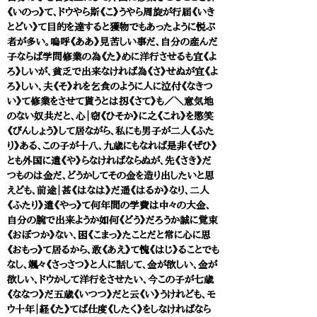
《いのっ》て、ドウやら斯《こ》うやら周旋が行届《いき
とどい》て目的を達すると獲物でもあったように悦ぶ
者が多い。嗚呼《ああ》見苦しい事だ、自分の産んだ
子ならば学問修業の為《た》めに洋行させるも宜《よ
ろ》しいが、貧乏で出来なければ為《さ》せぬが宜《よ
ろ》しい、夫《そ》れを乞食のように人に泣付《なきつ
い》て修業をさせて貰うとは扨《さて》も／＼意気地
のない奴共だと、心｜窃《ひそか》に之《これ》を愍笑
《びんしょう》して居ながら、私にも男子が二人《ふた
り》ある、この子が十八、九歳にもなれば是非《ぜひ》
とも外国に遣《や》らなければならぬが、先《さき》だ
つものは金だ、どうかしてその金を造り出したいと思
えども、前途｜甚《はなは》だ遥《はるか》なり、二人
《ふたり》遣《やっ》て何年間の学費は中々の大金、
自分の腕で出来ようか如何《どう》だろうか誠に覚束
《おぼつか》ない、困《こまっ》たことだと常に心に思
《おもっ》て居るから、敢《あえ》て愧《はじ》ることでも
なし、颯々《さっさつ》と人に話して、金が欲しい、金が
欲しい、ドウかして洋行をさせたい、今この子が七歳
《ななつ》だ五歳《いつつ》だと云《い》うけれども、モ
ウ十年｜経《た》てば仕度《したく》をしなければなら