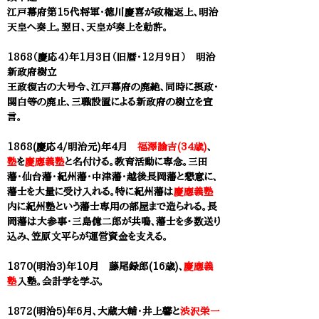
江戸幕府第15代将軍・徳川慶喜が政権返上、明治
天皇へ奏上。翌日、天皇が奏上を勅許。
1868（慶応4）年1月3日（旧暦・12月9日） 明治
新政府樹立
王政復古の大号令、江戸幕府の廃絶、同時に摂政・
関白等の廃止、三職設置による新政府の樹立を宣
言。
1868(慶応4/明治元)年4月
福澤諭吉(34歳)
、
塾
を
慶應義塾
と名付ける。教育活動に専念。三田
藩・仙台藩・紀州藩・中津藩・越後長岡藩と懇意に、
藩士を大量に受け入れる。特に紀州藩は
慶應義塾
内に紀州塾という藩士専用の部屋まで造られる。長
岡藩は大参事・三島億二郎が共鳴、藩士を多数送り
込み、笠原文平らが運営資金を支える。
1870(明治3)年
10月
藤尾録郎(16歳)
、
慶應義
塾
入塾。会計学を学ぶ。
1872(明治5)年6月、大蔵大輔・井上馨と
渋沢栄一