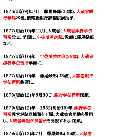
1876(明治9)年
7月
藤尾録郎(22歳)
、
大蔵省銀
行学局
卒業。紙幣寮銀行課翻訳掛助手。
1877(明治10)年12月、
大蔵省、
大蔵省銀行学伝
習所
設立。学頭に、
宇佐川秀次郎
。教師に
藤尾録郎
など。
1877(明治10)年
宇佐川秀次郎(29歳)
、
大蔵省
銀行学伝習所
学頭に。
1877(明治10)年 藤尾録郎(23歳)、
大蔵省銀行
学伝習所
教師に。
1879(明治12)年6月30日、
銀行学伝習所
閉鎖。
1879(明治12)年 - 1882(明治15)年、
銀行学伝
習所
教官が諸器械類を下賜。大蔵省官用地を借用
し、
大蔵省簿記学伝習所
を開設するも、閉鎖。
1879(明治12)年
7月
藤尾録郎(25歳)
、
大蔵省