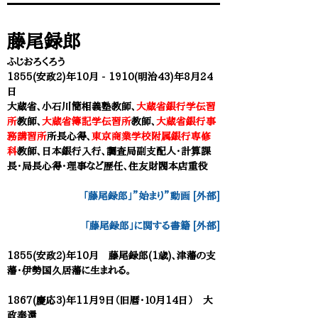
藤尾録郎
ふじおろくろう
1855(安政2)年10月 - 1910(明治43)年8月24
日
大蔵省、小石川簡相義塾教師、
大蔵省銀行学伝習
所
教師、
大蔵省簿記学伝習所
教師、
大蔵省銀行事
務講習所
所長心得、
東京商業学校附属銀行専修
科
教師
、日本銀行入行、調査局副支配人・計算課
長・局長心得・理事など歴任、住友財閥本店重役
「藤尾録郎」”始まり”動画 [外部]
「
藤尾録郎
」に関する書籍 [外部]
1855(安政2)年10月 藤尾録郎(1歳)、津藩の支
藩・伊勢国久居藩に生まれる。
1867(慶応3)年11月9日（旧暦・１０月14日） 大
政奉還