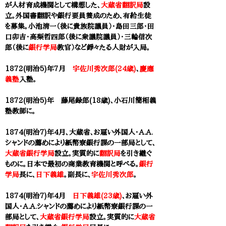
が人材育成機関として構想した、
大蔵省
翻訳局
設
立。外国書翻訳や銀行要員養成のため、有給生徒
を募集。小池清一（後に貴族院議員）・島田三郎・田
口卯吉・高梨哲四郎（後に衆議院議員）・三輪信次
郎（後に
銀行学局
教官）など錚々たる人財が入局。
1872(明治5)年7月
宇佐川秀次郎(24歳)
、
慶應
義塾
入塾。
1872(明治5)年 藤尾録郎(18歳)、小石川簡相義
塾教師に。
1874(明治7)年4月、大蔵省、お雇い外国人・A.A.
シャンドの薦めにより紙幣寮銀行課の一部局として、
大蔵省銀行学局
設立。実質的に
翻訳局
を引き継ぐ
ものに。日本で最初の商業教育機関と呼べる。
銀行
学局
長に、
日下義雄
。副長に、
宇佐川秀次郎
。
1874(明治7)年4月
日下義雄(23歳)
、お雇い外
国人・A.A.シャンドの薦めにより紙幣寮銀行課の一
部局として、
大蔵省銀行学局
設立。実質的に
大蔵省