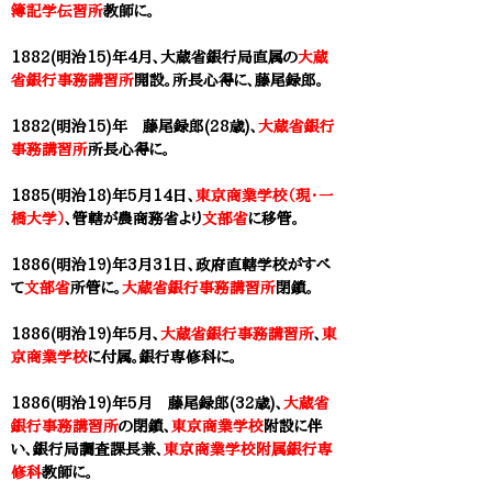
簿記学伝習所
教師に。
1882(明治15)年4月、
大蔵省銀行局直属の
大蔵
省銀行事務講習所
開設。所長心得に、
藤尾録郎
。
1882(明治15)年 藤尾録郎(28歳)、
大蔵省銀行
事務講習所
所長心得に。
1885(明治18)年5月14日、
東京商業学校（現・一
橋大学）
、管轄が農商務省より
文部省
に移管。
1886(明治19)年3月31日、政府直轄学校がすべ
て
文部省
所管に。
大蔵省銀行事務講習所
閉鎖。
1886(明治19)年5月、
大蔵省銀行事務講習所
、
東
京商業学校
に付属。
銀行専修科に。
1886(明治19)年5月 藤尾録郎(32歳)、
大蔵省
銀行事務講習所
の閉鎖、
東京商業学校
附設に伴
い、銀行局調査課長兼、
東京商業学校附属銀行専
修科
教師に。