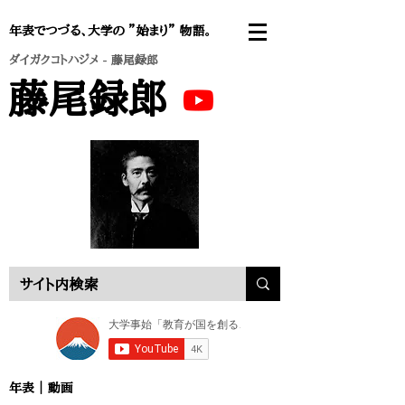
年表でつづる、大学の ”始まり” 物語。
ダイガクコトハジメ
- 藤尾録郎
藤尾録郎
年表 ｜
動画