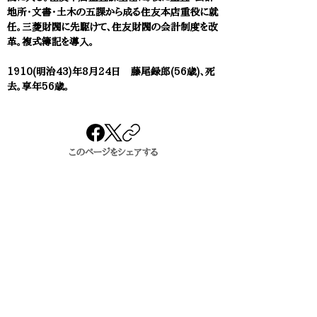
地所・文書・土木の五課から成る住友本店重役に就
任。三菱財閥に先駆けて、住友財閥の会計制度を改
革。複式簿記を導入。
1910(明治43)年8月24日 藤尾録郎(56歳)、死
去。享年56歳。
このページをシェアする