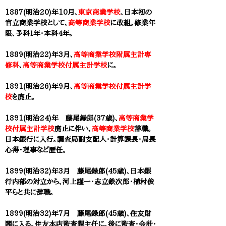
1887(明治20)年10月、
東京商業学校
、日本初の
官立商業学校として、
高等商業学校
に改組。修業年
限、予科１年
・
本科４年。
1889(明治22)年3月、
高等商業学校附属主計専
修科
、
高等商業学校付属主計学校
に
。​
1891(明治26)年9月、
高
等商業学校付属主計学
校
を廃止。​
1891(明治24)年 藤尾録郎(37歳)、
高等商業学
校付属主計学校
廃止に伴い、
高等商業学校
辞職。
日本銀行に入行。調査局副支配人・計算課長・局長
心得・理事など歴任。
1899(明治32)年3月 藤尾録郎(45歳)、日本銀
行内部の対立から、河上謹一・志立鉄次郎・植村俊
平らと共に辞職。
1899(明治32)年7月 藤尾録郎(45歳)、住友財
閥に入る。住友本店監査課主任に。後に監査・会計・