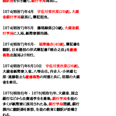
翻訳局
を引き継ぐ。
銀行学局
局長に。
1874(明治7)年4月
宇佐川秀次郎(26歳)
、
大蔵
省銀行学局
副長に。簿記担当。
1874(明治7)年5月 藤尾録郎(20歳)、
大蔵省銀
行学局
に入局。紙幣寮御用掛。
1874(明治7)年6月-
福澤諭吉(40歳)
、簿記書を
翻訳、日本最初の洋式簿記書『帳合之法』を
慶應
義塾
出版局より刊行。
1874(明治7)年6月10日
宇佐川秀次郎(26歳)
、
大蔵省紙幣寮入省。八等出仕。丹吉人・小林雄七
郎・遠藤敬止ら
慶應義塾
の同窓と共に、初期の大蔵
省を牽引。
1875(明治8)年 - 1876(明治9)年、大蔵省、国立
銀行などから自費通学生を募集。
銀行学局
生徒の
多くが紙幣寮に採用された為、
銀行学局
閉鎖。銀行
課内に翻訳掛を新設、生徒の教育と翻訳が委嘱さ
れる。