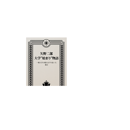
矢野二郎の大学始まり物語（電子書籍版）[外
部]