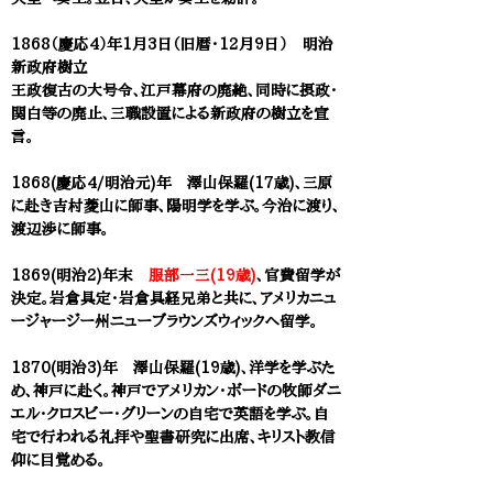
1
868（慶応4）年1月3日（旧暦・12月9日） 明治
新政府樹立
王政復古の大号令、江戸幕府の廃絶、同時に摂政・
関白等の廃止、三職設置による新政府の樹立を宣
言。
1868(慶応4/明治元)年 澤山保羅(17歳)、三原
に赴き吉村菱山に師事、陽明学を学ぶ。今治に渡り、
渡辺渉に師事。
1869(明治2)年末
服部一三(19歳)
、官費留学が
決定。岩倉具定・岩倉具経兄弟と共に、アメリカニュ
ージャージー州ニューブラウンズウィックへ留学。
1870(明治3)年 澤山保羅(19歳)、洋学を学ぶた
め、神戸に赴く。神戸でアメリカン・ボードの牧師ダニ
エル・クロスビー・グリーンの自宅で英語を学ぶ。自
宅で行われる礼拝や聖書研究に出席、キリスト教信
仰に目覚める。