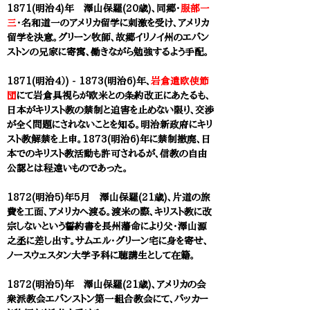
1871(明治4)年 澤山保羅(20歳)、同郷・
服部一
三
・名和道一のアメリカ留学に刺激を受け、アメリカ
留学を決意。グリーン牧師、故郷イリノイ州のエバン
ストンの兄家に寄寓、働きながら勉強するよう手配。
1871(明治4）) - 1873(明治6)年、
岩倉遣欧使節
団
に
て岩倉具視らが欧米との条約改正にあたるも、
日本がキリスト教の禁制と迫害を止めない限り、交渉
が全く問題にされないことを知る。明治新政府にキリ
スト教解禁を上申。1873(明治6)年に禁制撤廃、日
本でのキリスト教活動も許可されるが、信教の自由
公認とは程遠いものであった。
1872(明治5)年5月 澤山保羅(21歳)、片道の旅
費を工面、アメリカへ渡る。渡米の際、キリスト教に改
宗しないという誓約書を長州藩命により父・澤山源
之丞に差し出す。サムエル・グリーン宅に身を寄せ、
ノースウェスタン大学予科に聴講生として在籍。
1872(明治5)年 澤山保羅(21歳)、アメリカの会
衆派教会エバンストン第一組合教会にて、パッカー