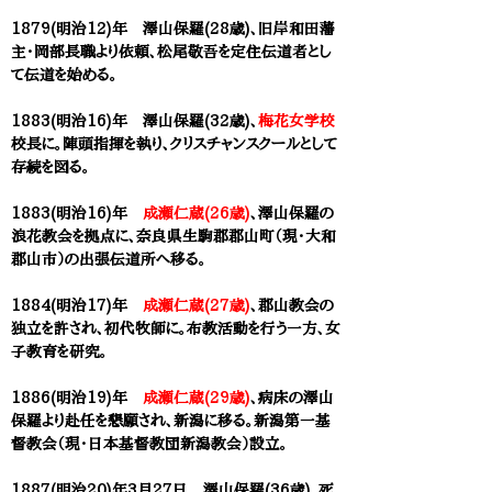
1879(明治12)年 澤山保羅(28歳)、旧岸和田藩
主・岡部長職より依頼、松尾敬吾を定住伝道者とし
て伝道を始める。
1883(明治16)年 澤山保羅(32歳)、
梅花女学校
校長に。陣頭指揮を執り、クリスチャンスクールとして
存続を図る。
1883(明治16)年
成瀬仁蔵(26歳)
、
澤山保羅
の
浪花教会を拠点に、奈良県生駒郡郡山町（現・大和
郡山市）の出張伝道所へ移る。
1884(明治17)年
成瀬仁蔵(27歳)
、郡山教会の
独立を許され、初代牧師に。布教活動を行う一方、女
子教育を研究。
1886(明治19)年
成瀬仁蔵(29歳)
、病床の
澤山
保羅
より赴任を懇願され、新潟に移る。新潟第一基
督教会（現・日本基督教団新潟教会）設立。
1887(明治20)年3月27日 澤山保羅(36歳)、死