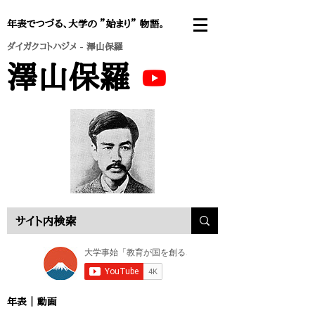
年表でつづる、大学の ”始まり” 物語。
ダイガクコトハジメ
- 澤山保羅
澤山保羅
年表 ｜
動画