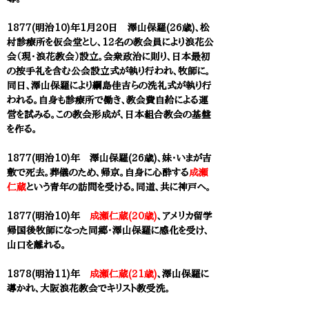
1877(明治10)年1月20日 澤山保羅(26歳)、松
村診療所を仮会堂とし、12名の教会員により浪花公
会（現・浪花教会）設立。会衆政治に則り、日本最初
の按手礼を含む公会設立式が執り行われ、牧師に。
同日、澤山保羅により綱島佳吉らの洗礼式が執り行
われる。自身も診療所で働き、教会費自給による運
営を試みる。この教会形成が、日本組合教会の基盤
を作る。
1877(明治10)年 澤山保羅(26歳)、妹・いまが吉
敷で死去。葬儀のため、帰京。自身に心酔する
成瀬
仁蔵
という青年の訪問を受ける。同道、共に神戸へ。
1877(明治10)年
成瀬仁蔵(20歳)
、アメリカ留学
帰国後牧師になった同郷・
澤山保羅
に感化を受け、
山口を離れる。
1878(明治11)年
成瀬仁蔵(21歳)
、
澤山保羅
に
導かれ、大阪浪花教会でキリスト教受洗。