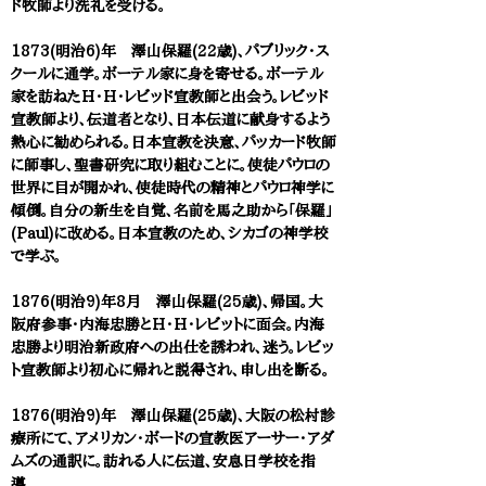
ド牧師より洗礼を受ける。
1873(明治6)年 澤山保羅(22歳)、パブリック・ス
クールに通学。ボーテル家に身を寄せる。ボーテル
家を訪ねたH・H・レビッド宣教師と出会う。レビッド
宣教師より、伝道者となり、日本伝道に献身するよう
熱心に勧められる。日本宣教を決意、パッカード牧師
に師事し、聖書研究に取り組むことに。使徒パウロの
世界に目が開かれ、使徒時代の精神とパウロ神学に
傾倒。自分の新生を自覚、名前を馬之助から「保羅」
(Paul)に改める。日本宣教のため、シカゴの神学校
で学ぶ。
1876(明治9)年8月 澤山保羅(25歳)、帰国。大
阪府参事・内海忠勝とH・H・レビットに面会。内海
忠勝より明治新政府への出仕を誘われ、迷う。レビッ
ト宣教師より初心に帰れと説得され、申し出を断る。
1876(明治9)年 澤山保羅(25歳)、大阪の松村診
療所にて、アメリカン・ボードの宣教医アーサー・アダ
ムズの通訳に。訪れる人に伝道、安息日学校を指
導。