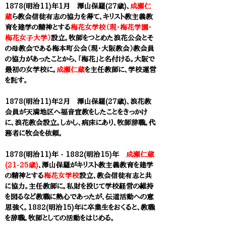
1878(明治11)年1月 澤山保羅(27歳)、
成瀬仁
蔵
ら教会信徒有志の協力を得て、キリスト教主義教
育を建学の精神とする
梅花女学校（現・梅花学園・
梅花女子大学）
設立。牧師をつとめた浪花公会とそ
の母教会である梅本町公会（現・大阪教会）教会員
の協力があったことから、「梅花」と名付ける。大阪で
最初の女学校に。
成瀬仁蔵
を主任教師に、学校運営
を託す。
1878(明治11)年
2月
澤山保羅(27歳)
、浪花教
会員が天満地区へ福音宣教をしたことをきっかけ
に、浪花教会設立。しかし、病床にあり、牧師辞職。代
務者に牧会を依頼。
1878(明治11)年 - 1882(明治15)年
成瀬仁蔵
(21-25歳)
、
澤山保羅
がキリスト教主義教育を建学
の精神とする
梅花女学校
設立、教会信徒有志と共
に協力。主任教師に。私財を投じて学校経営の維持
を図るなど教職に熱心であったが、伝道活動への意
思強く。1882(明治15)年に卒業生をおくると、教職
を辞職。牧師としての活動をはじめる。