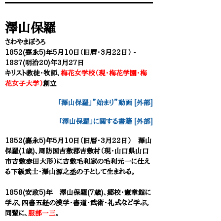
澤山保羅
さわやまぽうろ
1852(嘉永5)年5月10日（旧暦・3月22日） -
1887(明治20)年3月27日
キリスト教徒・牧師、
梅花女学校（現・梅花学園・梅
花女子大学）
創立
「澤山保羅」”始まり”動画 [外部]
「澤山保羅」に関する書籍 [外部]
1852(嘉永5)年5月10日（旧暦・
3月22日） 澤山
保羅(1歳)、周防国吉敷郡吉敷村（現・山口県山口
市吉敷赤田大形）に吉敷毛利家の毛利元一に仕え
る下級武士・澤山源之丞の子として生まれる。
1858(安政5)年 澤山保羅(7歳)、郷校・憲章館に
学ぶ。四書五経の漢学・書道・武術・礼式など学ぶ。
同輩に、
服部一三
。