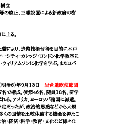
府樹立
等の廃止、三職設置による新政府の樹
京に上る。
た井上馨により、造幣技術習得を目的に木戸
ーシティ・カレッジ・ロンドン化学教室に
・ウィリアムソンに化学を学ぶ。またロバ
73（明治6）年9月13日
岩倉遣欧使節団
名で構成。使節46名、随員18名、留学
れる。アメリカ、ヨーロッパ諸国に派遣。
予定だったが、政治的思惑などから大規
多くの国情を比較体験する機会を得たこ
治・経済・科学・教育・文化など様々な