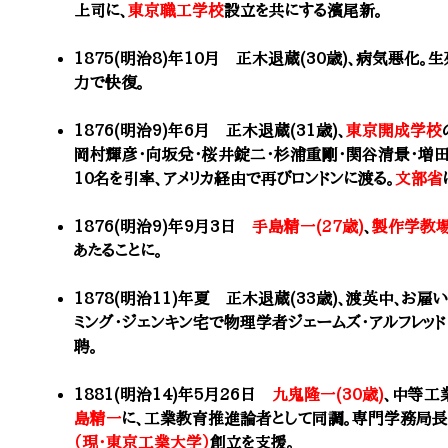
上司に、
東京職工学校
設立を共にする
濱尾新
。
1875(明治8)年10月 正木退蔵(30歳)、病気悪化。
力で快復。
1876(明治9)年6月 正木退蔵(31歳)、
東京開成学校
岡村輝彦・向坂兌・桜井錠二・杉浦重剛・関谷清景・増
10名を引率、アメリカ経由で再びロンドンに渡る。
文部省
1876(明治9)年9月3日
手島精一(27歳)
、
製作学教
あたることに。​
1878(明治11)年夏 正木退蔵(33歳)、渡英中、お
ミング・ジェンキン宅で物理学者ジェームズ・アルフレッド
聘。
1881(明治14)年5月26日
九鬼隆一(30歳)
、中等工
島精一
に、工業教育推進論者として同調。専門学務局長
（現・東京工業大学）
創立を支援。