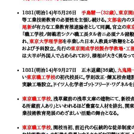
1881(明治14)年5月26日
手島精一（32歳）
、
東京開
等工業技術教育の必要性を主張し続ける。
文部省
内の
尾新
が有力な工業教育推進論者として同調。官立の
東
「職工学校ノ師範若シクハ職工長タル者ニ必須ナル諸般
れ、
東京大学理学部
を卒業した日本人教員が教鞭をとる
および
予科設立。先行の
東京開成学校製作学教場
・
工
は大半が外国人で占められており、様相が大きく異なって
1881(明治14)年9月27日 正木退蔵(36歳)、
九鬼隆
い
東京職工学校
の初代校長に。学則改正・煉瓦校舎建
実験工場設立。ドイツ人化学者ゴットフリード・ワグネルを
東京職工学校
、浅草蔵前の浅草文庫の建物にて、新校
る所蔵前人あり」といわれるほど豊富な人材を排出、関
業技術教育発展のめざましい活動の舞台となる。
東京職工学校
、開校当初、前近代の伝統的な徒弟制度