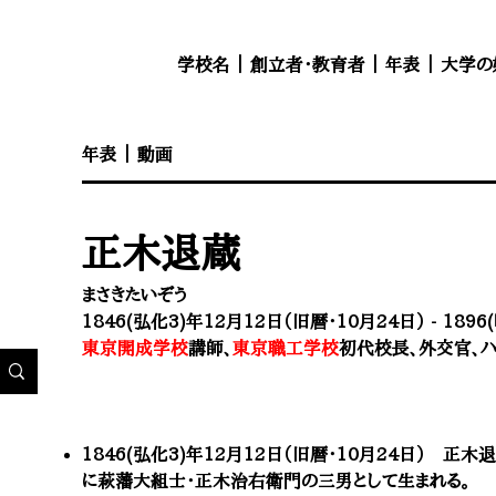
学校名
｜
創立者・教育者
｜
年表
｜
大学の
年表 ｜
動画
正木退蔵
まさきたいぞう
1846(弘化3)年12月12日（旧暦・10月24日） - 189
東京開成学校
講師、
東京職工学校
初代校長、外交官、
1846(弘化3)年12月12日（旧暦・
10月
24日） 正木
に萩藩大組士・正木治右衛門の三男として生まれる。