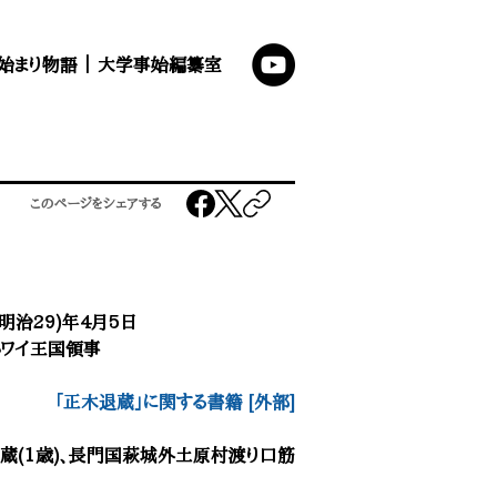
始まり物語
｜
大学事始編纂室
このページをシェアする
6(明治29)年4月5日
ハワイ王国領事
「
正木退蔵
」に関する書籍 [外部]
退蔵(1歳)、長門国萩城外土原村渡り口筋