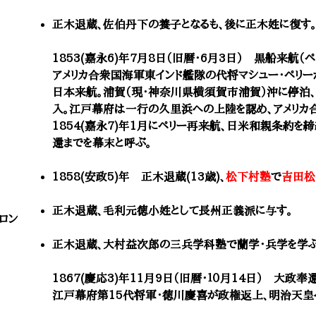
正木退蔵、佐伯丹下の養子となるも、後に正木姓に復す
1853(嘉永6)年7月8日（旧暦・6月3日） 黒船来航（
アメリカ合衆国海軍東インド艦隊の代将マシュー・ペリー
日本来航。浦賀（現・神奈川県横須賀市浦賀）沖に停泊
入。江戸幕府は一行の久里浜への上陸を認め、アメリカ
1854(嘉永7)年1月にペリー再来航、日米和親条約を
還までを幕末と呼ぶ。
1858(安政5)年 正木退蔵(13歳)、
松下村塾
で
吉田松
正木退蔵、毛利元徳小姓として長州正義派に与す。
ロン
正木退蔵、大村益次郎の三兵学科塾で蘭学・兵学を学ぶ
1867(慶応3)年11月9日（旧暦・１０月14日） 大政奉
江戸幕府第15代将軍・徳川慶喜が政権返上、明治天皇