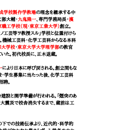
成学校製作学教場
の理念を継承する中
文部大輔・
九鬼隆一
、専門学務局長・
濱
京職工学校（現・東京工業大学）
創立。
ノ工芸等ヲ教授スル」学校と位置付けら
。機械工芸科・化学工芸科からなる本科
部大学校
・
東京大学大学理学部
の教官
いた。初代校長に、
正木退蔵
。
一
により日本に呼び戻される。創立間もな
設・学生募集に当たった後、化学工芸科
招聘。
舎建設と開学準備が行われる。「煙突のあ
東大震災で校舎消失するまで、蔵前は工
の下での技術伝承より、近代的・科学的