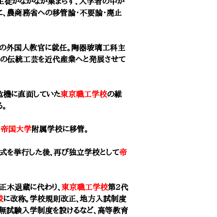
生徒がなかなか集まらず、入学者の中か
に、農商務省への移管論・不要論・廃止
一の外国人教官に就任。陶器玻璃工科主
日本の伝統工芸を近代産業へと発展させて
危機に直面していた
東京職工学校
の維
。
、
帝国大学
附属学校に移管。
式を挙行した後、再び独立学校として
帝
正木退蔵
に代わり、
東京職工学校
第2代
校
に改称。学校規則改正、地方入試制度
無試験入学制度を設けるなど、高等教育