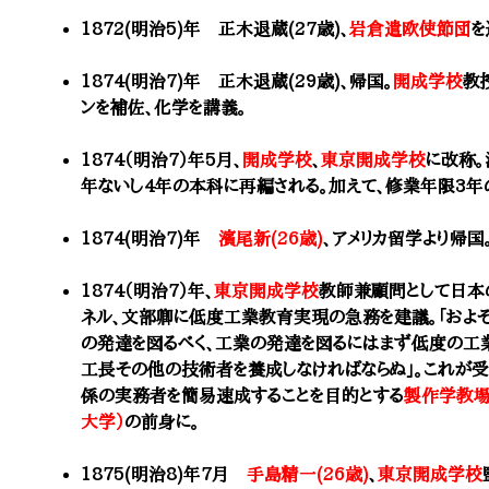
1872(明治5)年 正木退蔵(27歳)、
岩倉遣欧使節団
を
1874(明治7)年 正木退蔵(29歳)、帰国。
開成学校
教
ンを補佐、化学を講義。
1874（明治7）年5月、
開成学校
、
東京開成学校
に改称。
年ないし4年の本科に再編される。加えて、修業年限3年
1874(明治7)年
濱尾新(26歳)
、アメリカ留学より帰国
1874（明治7）年、
東京開成学校
教師兼顧問として日本
ネル、文部卿に低度工業教育実現の急務を建議。「およ
の発達を図るべく、工業の発達を図るにはまず低度の工
工長その他の技術者を養成しなければならぬ」。これが受
係の実務者を簡易速成することを目的とする
製作学教
大学）
の前身に。
1875(明治8)年7月
手島精一(26歳)
、
東京開成学校