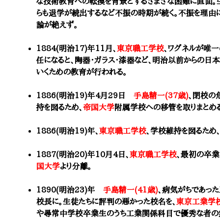
な技術教育への転換を背景とするさまざな困難に直面。
らも退学が続出するなど不振の時期が続く。不振を理由
論が絶えず。
1884(明治17)年11月、
東京職工学校
、ワグネルが唯
任になると、陶器・ガラス・漆器など、明治以前からの
いくための教育が行われる。
1886(明治19)年4月29日
手島精一(37歳)
、閉校の
持を図るため、
帝国大学
附属学校への移管を取りまとめる
1886(明治19)年、
東京職工学校
、学校維持を図るため
1887(明治20)年10月4日、
東京職工学校
、最初の卒業
国大学
より分離。
1890(明治23)年
手島精一(41歳)
、病気がちであった
校長に。生徒たちに評判の悪かった校名を、
東京工業学
や尋常中学校卒業生のうち工業関係科目で優秀な者の