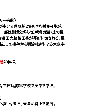
。
ペリー来航）
が率いる蒸気船2隻を含む艦船4隻が、
、一部は測量と称し江戸湾奥深くまで侵
合衆国大統領国書が幕府に渡される。翌
締結。この事件から明治維新による大政奉
陰
に学ぶ。
。三田尻海軍学校で英学を学ぶ。
還
へ奏上。翌日、天皇が奏上を勅許。