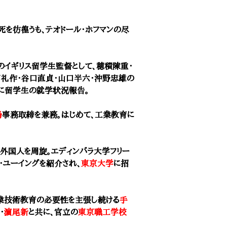
生死を彷徨うも、テオドール・ホフマンの尽
のイギリス留学生監督として、穂積陳重・
田礼作・谷口直貞・山口半六・沖野忠雄の
に留学生の就学状況報告。
場
事務取締を兼務。はじめて、工業教育に
雇い外国人を周旋。エディンバラ大学フリー
・ユーイングを紹介され、
東京大学
に招
業技術教育の必要性を主張し続ける
手
・
濵尾新
と共に、官立の
東京職工学校