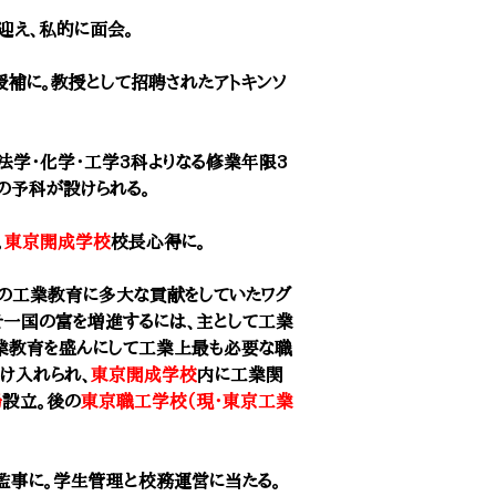
迎え、私的に面会。
授補に。教授として招聘されたアトキンソ
法学・化学・工学3科よりなる修業年限3
の予科が設けられる。
。
東京開成学校
校長心得に。
の工業教育に多大な貢献をしていたワグ
そ一国の富を増進するには、主として工業
業教育を盛んにして工業上最も必要な職
け入れられ、
東京開成学校
内に工業関
場
設立。後の
東京職工学校（現・東京工業
監事に。学生管理と校務運営に当たる。