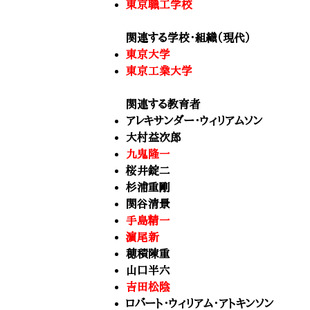
東京職工学校
関連する学校・組織（現代）
東京大学
東京工業大学
関連する教育者
アレキサンダー・ウィリアムソン
大村益次郎
九鬼隆一
桜井錠二
杉浦重剛
関谷清景
手島精一
濵尾新
穂積陳重
山口半六
吉田松陰
ロバート・ウィリアム・アトキンソン