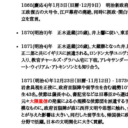
1868(慶応4)年1月3日（旧暦・12月9日） 明治新政
王政復古の大号令、江戸幕府の廃絶、同時に摂政・関白
立を宣言。
1870(明治3)年 正木退蔵(25歳)、井上馨に従い、東
1871(明治4)年 正木退蔵(26歳)、大蔵卿となっ
正二郎と共にイギリスに派遣される。ロンドン大学ユニヴァ
入り、教官チャールズ・グラハム宅に下宿。アレキサンダー
ート・ウィリアム・アトキンソンとも知り合う。
1871（明治4）年12月23日（旧暦・11月12日） - 18
岩倉具視を正使に、政府首脳陣や留学生を含む総勢107
生43名。使節は薩長中心、書記官などは旧幕臣から選ば
元々
大隈重信
の発案による小規模な使節団を派遣する
模なものに。政府首脳陣が直に西洋文明や思想に触れ、
とが与えた影響は大きい。同行した留学生も、帰国後に政
分野で活躍。日本の文明開化に大きく貢献。