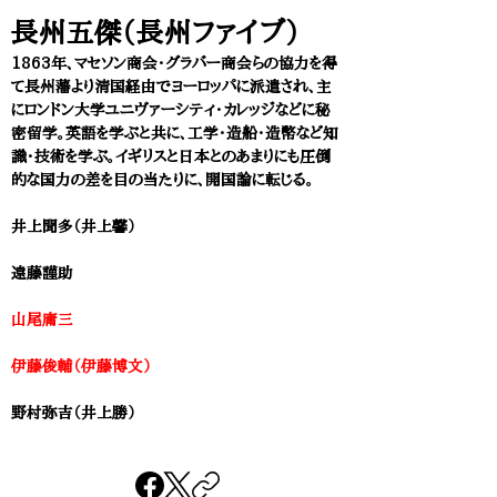
長州五傑（長州ファイブ）
1863年、マセソン商会・グラバー商会らの協力を得
て長州藩より清国経由でヨーロッパに派遣され、主
にロンドン大学ユニヴァーシティ・カレッジなどに秘
密留学。英語を学ぶと共に
、工学・造船・造幣など知
識・技術を学ぶ。イギリスと日本とのあまりにも圧倒
的な国力の差を目の当たりに、開国論に転じる。
井上聞多（井上馨）
遠藤謹助
山尾庸三
伊藤俊輔（伊藤博文）
野村弥吉（井上勝）