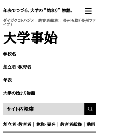
年表でつづる、大学の ”始まり” 物語。
ダイガクコトハジメ
-
教育者総称
- 長州五傑（長州ファ
イブ）
​大学事始
学校名
創立者・教育者​
​年表
​大学の始まり物語
創立者・教育者
｜
尊称・異名
｜
教育者総称
｜
動画