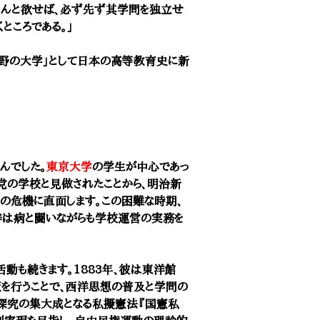
めんと欲せば、必ず先ず其学問を独立せ
ところである。」
野の大学」として日本の高等教育史に新
んでした。
東京大学
の学生が中心であっ
党の学校と見做されたことから、明治新
の危機に直面します。この困難な時期、
梓は病と闘いながらも学校運営の実務を
動も続きます。1883年、彼は東洋館
版を行うことで、西洋思想の普及と学問の
的探究の集大成となる私擬憲法『国憲私