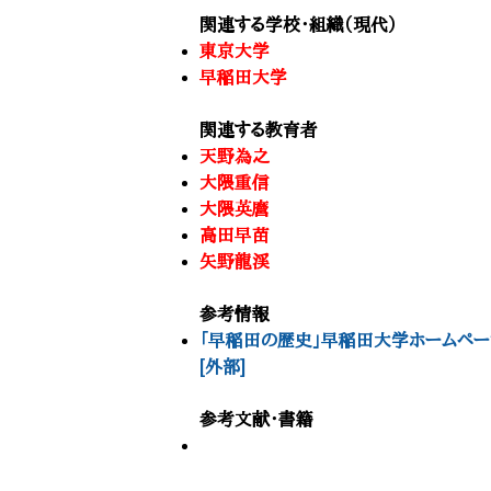
関連する学校・組織（現代）
東京大学
早稲田大学
関連する教育者
天野為之
大隈重信
大隈英麿
高田早苗
矢野龍渓
参考情報
「早稲田の歴史」早稲田大学ホームペー
[外部]
参考文献・書籍