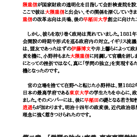
隈重信
が国家財政の透明化を目指して会計検査院を設立
ここで彼は
大隈重信
と出会い、その関係を深くしていき
重信
の改革志向は共鳴、後の
早稲田大学
創立に向けた
しかし、彼らを取り巻く政局は荒れていました。1881年
会開設の時期や形式を巡る政府内の対立。イギリス流
は、盟友であったはずの
伊藤博文
や井上馨らによって政
変を機に、小野梓もまた
大隈重信
に同調して官職を辞し
にとっての挫折ではなく、真に「学問の独立」を実現する
機となったのです。
官の立場を捨てて在野へと転じた小野梓は、翌1882年
日本の最高学府である
東京大学
の学生たちを中心に、政
ました。そのメンバーには、後に
早稲田
の礎となる若き知
逍遥
らが加わります。明治十四年の政変後、近代政治思
理念に強く惹きつけられたのです。