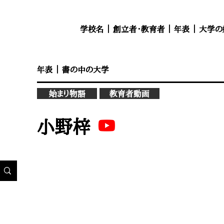
学校名
｜
創立者・教育者
｜
年表
｜
大学の
年表
｜
書の中の大学
始まり物語
教育者動画
小野梓