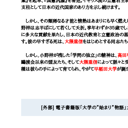
案』を起草、『国憲汎論』を著述。イギリス流の立憲君
支柱として日本の近代国家のあり方を示し続けます。
しかし、その類稀なる才能と情熱はあまりにも早く燃え尽き
野梓は志半ばにして若くして夭折。享年わずか35歳でし
に多大な貢献を果たし、日本の近代教育と立憲政治の基
す。彼の早すぎる死は、
大隈重信
をはじめとする同志たち
しかし、小野梓が残した「学問の独立」の精神は、
高田
鷗渡会以来の盟友たち、そして
大隈重信
によって脈々と
種は彼らの手によって育てられ、やがて
早稲田大学
が誕
[外部] 電子書籍版「大学の”始まり”物