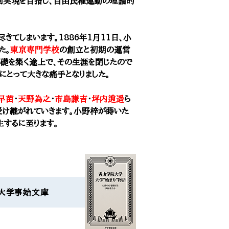
主制実現を目指し、自由民権運動の理論的
てしまいます。1886年1月11日、小
た。
東京専門学校
の創立と初期の運営
礎を築く途上で、その生涯を閉じたので
にとって大きな痛手となりました。
早苗
・
天野為之
・
市島謙吉
・
坪内逍遥
ら
受け継がれていきます。小野梓が蒔いた
生するに至ります。
語」大学事始文庫