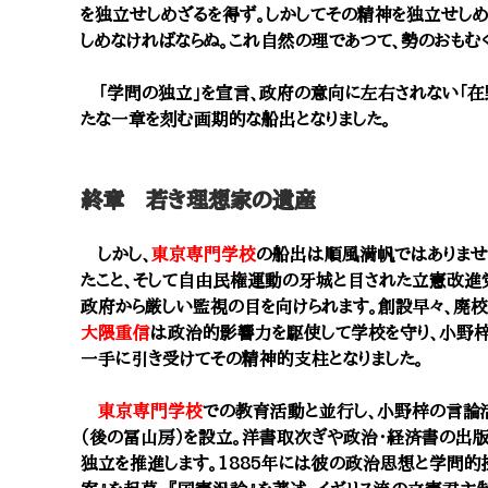
を独立せしめざるを得ず。しかしてその精神を独立せし
しめなければならぬ。これ自然の理であつて、勢のおもむく
「学問の独立」を宣言、政府の意向に左右されない「在
たな一章を刻む画期的な船出となりました。
終章 若き理想家の遺産
しかし、
東京専門学校
の船出は順風満帆ではありませ
たこと、そして自由民権運動の牙城と目された立憲改進
政府から厳しい監視の目を向けられます。創設早々、廃校
大隈重信
は政治的影響力を駆使して学校を守り、小野
一手に引き受けてその精神的支柱となりました。
東京専門学校
での教育活動と並行し、小野梓の言論活
（後の冨山房）を設立。洋書取次ぎや政治・経済書の出
独立を推進します。1885年には彼の政治思想と学問