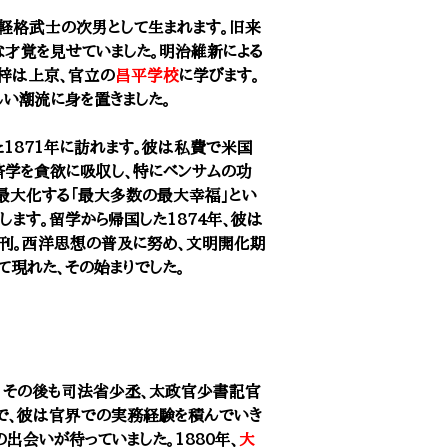
軽格武士の次男として生まれます。旧来
な才覚を見せていました。明治維新による
野梓は上京、官立の
昌平学校
に学びます。
い潮流に身を置きました。
1871年に訪れます。彼は私費で米国
済学を貪欲に吸収し、特にベンサムの功
最大化する「最大多数の最大幸福」とい
ます。留学から帰国した1874年、彼は
発刊。西洋思想の普及に努め、文明開化期
現れた、その始まりでした。
り、その後も司法省少丞、太政官少書記官
で、彼は官界での実務経験を積んでいき
出会いが待っていました。1880年、
大