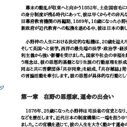
幕末の動乱が収束へと向かう1852年、土佐国宿毛に
の身分制度が残る時代にあって、彼は早くからその非凡
旧幕府教育機関の再編期、1869年。18歳になった小
新政府が近代教育への転換を進める中、彼は日本の新し
小野梓の人生における決定的な転機は、20歳を迎えた
そして英国へと留学。西洋の最先端の法学・政治学・経
利主義から強い影響を受けました。国家や社会の幸福を
う理念は、彼の思想的基盤となり生涯の行動原理を形成し
同志と共に啓蒙団体「共存同衆」を結成、『共存雑誌』
の言論活動を牽引します。彼の思想が具体的な行動として
ジ
第一章 在野の思想家、運命の出会い
1876年、25歳になった小野梓は司法省の官吏とな
などを歴任します。近代日本の制度構築に一端を担う中
ました。この官職を通じて、彼の人生を大きく動かす運命の