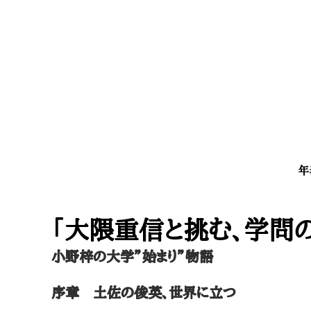
年
​「大隈重信と挑む、学問
小野梓の大学”始まり”物語
序章 土佐の俊英、世界に立つ