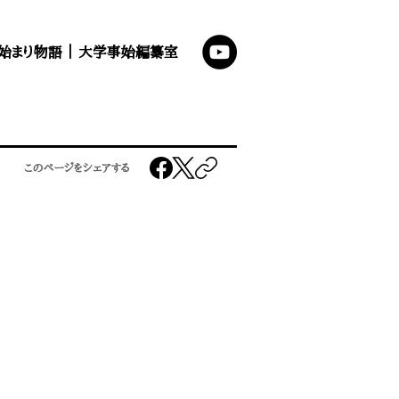
始まり物語
｜
大学事始編纂室
このページをシェアする