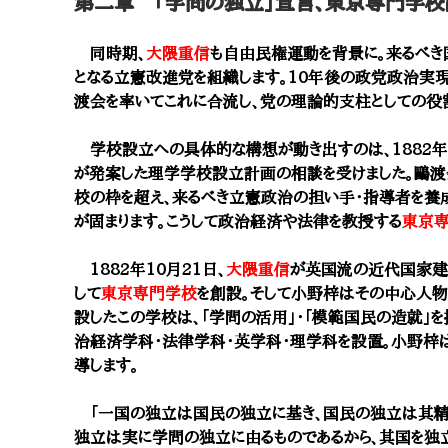
第二章 「学問の独立」宣言、東京専門学校
同時期、
大隈重信
も自由民権運動を背景に。来るべき
となる立憲改進党を組織します。10年後の政党政治実
渡会を率いてこれに合流し、党の理論的支柱としての役
学校設立への具体的な構想が動き出すのは、1882年
が発案した理学学校設立計画の相談を受けました。鷗渡
校の枠を超え、来るべき立憲政治の担い手・指導者を養
が固まります。こうして政治経済や法律を教授する
東京
1882年10月21日、
大隈重信
が英国流の近代国家建
して
東京専門学校
を創設。そして小野梓はその中心人物
設したこの学校は、「学問の活用」・「模範国民の造就」を
治経済学科・法律学科・英学科・理学科を設置。小野梓
導します。
「一国の独立は国民の独立に基き、国民の独立は其精
独立は実に学問の独立に由るものであるから、其国を独