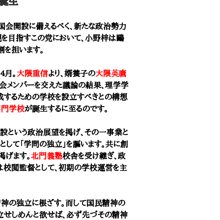
誕生
国会開設に備えるべく、新たな政治勢力
現を目指すこの党において、小野梓は鷗
割を担います。
4月。
大隈重信
より、婿養子の
大隈英麿
会メンバーを交えた議論の結果、理学学
成するための学校を設立すべきとの構想
専門学校
が誕生するに至るのです。
設という政治展望を掲げ、その一事業と
として「学問の独立」を謳います。共に創
掲げます。
北門義塾
校舎を受け継ぎ、政
は校閲監督として、初期の学校運営を主
神の独立に根ざす。而して国民精神の
立せしめんと欲せば、必ず先づその精神