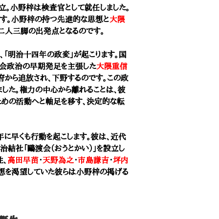
。小野梓は検査官として就任しました。
ます。小野梓の持つ先進的な思想と
大隈
二人三脚の出発点となるのです。
、「明治十四年の政変」が起こります。国
議会政治の早期発足を主張した
大隈重信
府から追放され、下野するのです。この政
ました。権力の中心から離れることは、彼
ための活動へと軸足を移す、決定的な転
に早くも行動を起こします。彼は、近代
治結社「鷗渡会（おうとかい）」を設立し
性、
高田早苗
・
天野為之
・
市島謙吉
・
坪内
想を渇望していた彼らは小野梓の掲げる