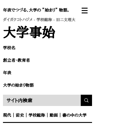
年表でつづる、大学の ”始まり” 物語。
ダイガクコトハジメ
-
学校総称
- 旧二文理大
大学事始
学校名
創立者・教育者​
​年表
​大学の始まり物語
現代
｜
前史
｜
学校総称
｜
動画
｜
書の中の大学