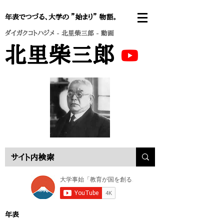
年表でつづる、大学の ”始まり” 物語。
ダイガクコトハジメ
-
北里柴三郎
- 動画
北里柴三郎
年表