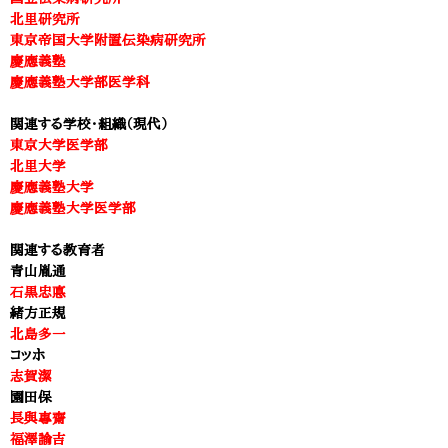
北里研究所
東京帝国大学附置伝染病研究所
慶應義塾
慶應義塾大学部医学科
関連する学校・組織（現代）
東京大学医学部
北里大学
慶應義塾大学
慶應義塾大学医学部
関連する教育者
青山胤通
石黒忠悳
緒方正規
北島多一
コッホ
志賀潔
園田保
長與專齋
福澤諭吉