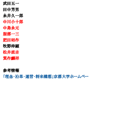
武田五一
田中芳男
永井久一郎
中川小十郎
中島永元
服部一三
肥田昭作
牧野伸顕
松井直吉
箕作麟祥
参考情報
「理念・沿革・運営・将来構想」​京都大学ホームペー
ジ [外部]
京都大学ホームページ [外部]
『学制百年史』文部科学省ホームページ [外部]​
参考文献・書籍
『学制百年史』 文部省編 帝国地方行政学会出版
（1972.10） [外部]