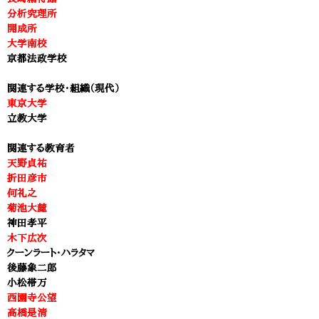
分析究理所
開成所
大学南校
京都法政学校​
関連する学校・組織（現代）
東京大学
​立教大学
関連する教育者
天野貞祐
折田彦市
何礼之
菊池大麓
神田孝平
木下広次
クーンラート・ハラ
タマ
後藤象二郎
小松帯万
西園寺公望
高橋是清