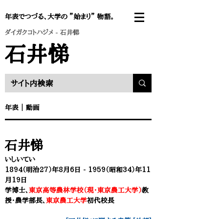
年表でつづる、大学の ”始まり” 物語。
ダイガクコトハジメ
- 石井悌
石井悌
年表 ｜
動画
石井悌
いしいてい
1894（明治27）年8月6日 - 1959（昭和34）年11
月19日
学博士、
東京高等農林学校（現・東京農工大学）
教
授・農学部長、
東京農工大学
初代校長