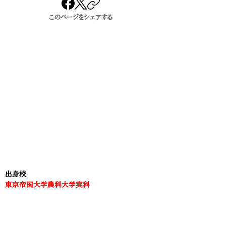
このページをシェアする
出身校
東京帝国大学農科大学実科
関連する学校・組織（前史）
東京高等農林学校