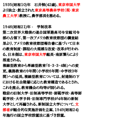
1935(昭和10)年 石井悌(42歳)、
東京帝国大学
より独立・創立された
東京高等農林学校（現・東京
農工大学）
教授に。農学部長を務める。
1946(昭和21)年 -
学制改革
第二次世界大戦後の連合国軍最高司令官総司令
部の占領下、第一次アメリカ教育使節団の調査結
果より、アメリカ教育使節団報告書に基づいて日本
の教育制度・課程の大規模な改変・改革が行われ
る。日本側は、
東京帝国大学
総長・南原繁らにより
推進される。
複線型教育から単線型教育「6・3・3・4制」への変
更。義務教育の9年間（小学校6年間・中学校3年
間）への延長。複線型教育については、封建制の下
における社会階層に応じた教育構造であるとされ、
これを廃止。教育機会の均等が図られる。
戦前の旧制大学・旧制高等学校・師範学校・高等師
範学校・大学予科・旧制専門学校が4年制の新制
大学として再編される。新制国立大学について、
文
部省
が総合的な実施計画を
立案、1949(昭和24)
年施行の国立学校設置法に基づき設置。