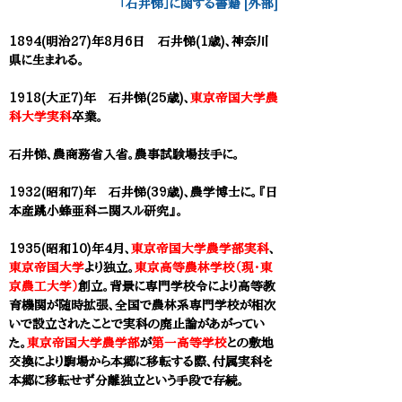
「石井悌」に関する書籍 [外部]
1894(明治27)年8月6日 石井悌(1歳)、神奈川
県に生まれる。
1918(大正7)年 石井悌(25歳)、
東京帝国大学農
科大学実科
卒業。
石井悌、農商務省入省。農事試験場技手に。
1932(昭和7)年 石井悌(39歳)、農学博士に。『日
本産跳小蜂亜科ニ関スル研究』​。
1935(昭和10)年4月、
東京帝国大学農学部実科
、
東京帝国大学
より独立。
東京高等農林学校（現・東
京農工大学）
創立。背景に専門学校令により高等教
育機関が随時拡張、全国で農林系専門学校が相次
いで設立されたことで実科の廃止論があがってい
た。
東京帝国大学農学部
が
第一高等学校
との敷地
交換により駒場から本郷に移転する際、付属実科を
本郷に移転せず分離独立という手段で存続。