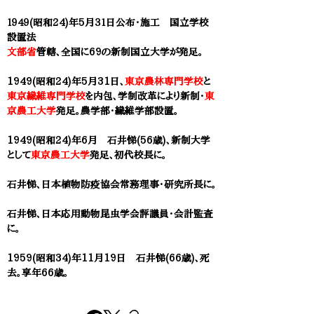
１９４９(昭和24)年5月３１日公布・施工 国立学校
設置法
文部省
管轄、全国に69の新制国立大学が発足。
1949(昭和24)年5月31日、
東京農林専門学校
と
東京繊維専門学校
を内包、学制改革により新制・
東
京農工大学
発足。農学部・繊維学部設置。
1949(昭和24)年6月
石井悌(56歳)
、新制大学
として
東京農工大学
発足、初代校長に。
石井悌、日本植物防疫協会常務理事・研究所長に。
石井悌、日本応用動物昆虫学会評議員・会計監査
に。
1959(昭和34)年11月19日 石井悌(66歳)、死
去。享年66歳。