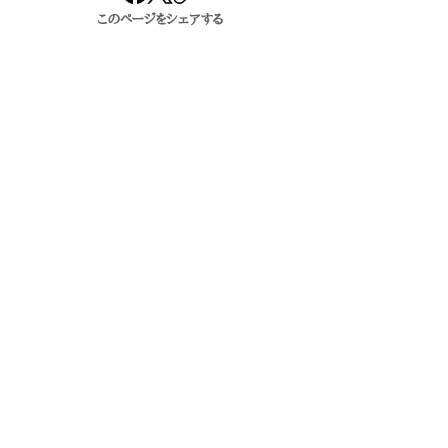
このページをシェアする
出身校
関連する学校・組織（前史）
大学
司法省明法寮