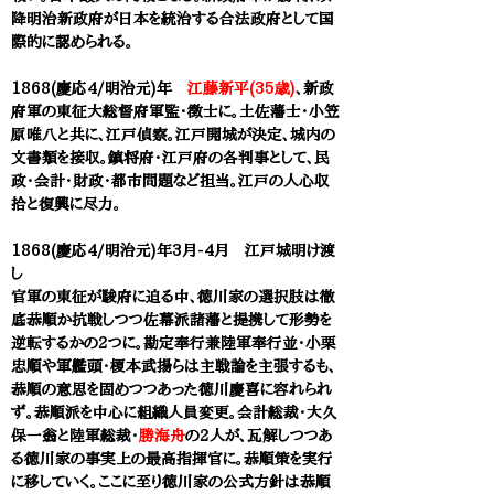
降明治新政府が日本を統治する合法政府として国
際的に認められる。
1868(慶応4/明治元)年
江藤新平(35歳)
、新政
府軍の東征大総督府軍監・徴士に。土佐藩士・小笠
原唯八と共に、江戸偵察。江戸開城が決定、城内の
文書類を接収。鎮将府・江戸府の各判事として、民
政・会計・財政・都市問題など担当。
江戸の人心収
拾と復興に尽力
。
1868(慶応4/明治元)年3月-4月 江戸城明け渡
し
官軍の東征が駿府に迫る中、徳川家の選択肢は徹
底恭順か抗戦しつつ佐幕派諸藩と提携して形勢を
逆転するかの2つに。勘定奉行兼陸軍奉行並・小栗
忠順や軍艦頭・榎本武揚らは主戦論を主張するも、
恭順の意思を固めつつあった徳川慶喜に容れられ
ず。恭順派を中心に組織人員変更。会計総裁・大久
保一翁と陸軍総裁・
勝海舟
の2人が、瓦解しつつあ
る徳川家の事実上の最高指揮官に。恭順策を実行
に移していく。ここに至り徳川家の公式方針は恭順