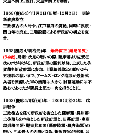
天皇へ奏上。翌日、天皇が奏上を勅許。
1868（慶応4）年1月3日（旧暦・12月9日） 明治
新政府樹立
王政復古の大号令、江戸幕府の廃絶、同時に摂政・
関白等の廃止、三職設置による新政府の樹立を宣
言。
1868(慶応4/明治元)年
鍋島直正（鍋島閑叟）
(54歳)
、鳥羽・伏見の戦いの際、薩摩藩より佐賀征
伐の声が挙がる。新政府軍の勝利以降、上京した佐
賀藩も新政府軍に参加。上野彰義隊との戦いから
五稜郭の戦いまで、アームストロング砲ほか最新式
兵器を装備した軍の活躍は大きく、討幕運動には不
熱心であったが薩長土肥の一角を担うことに。
1868（慶応4/明治元）年 - 1869（明治2）年 ​戊
辰戦争
王政復古を経て新政府を樹立した薩摩藩・長州藩・
土佐藩らを中核とした新政府軍と、旧幕府軍・奥羽
越列藩同盟・蝦夷共和国（幕府陸軍・幕府海軍）の
戦い。日本最大の内戦となる。新政府軍が勝利、以