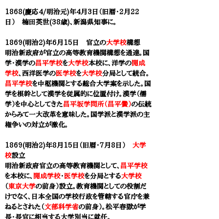
1868(慶応4/明治元)年4月3日（旧暦・2月22
日） 楠田英世(38歳)、新潟県知事に。
1869(明治2)年6月15日 官立の
大学校
構想
明治新政府が官立の高等教育機関構想を通達。国
学・漢学の
昌平学校
を
大学校
本校に、洋学の
開成
学校
、西洋医学の
医学校
を
大学校
分局として統合。
昌平学校
を中枢機関とする総合大学案を示した。国
学を根幹として漢学を従属的に位置付け。漢学（儒
学）を中心としてきた
昌平坂学問所（昌平黌）
の伝統
からみて一大改革を意味した。国学派と漢学派の主
権争いの対立が激化。
1869(明治2)年8月15日（旧暦・7月8日）
大学
校
設立
明治新政府官立の高等教育機関
として、
昌平学校
を本校に、
開成学校
・
医学校
を分局とする
大学校
（
東京大学
の前身）設立。教育機関としての役割だ
けでなく、日本全国の学校行政を管轄する官庁を兼
ねるとされた（
文部科学省
の前身）。松平春獄が学
長・長官に相当する大学別当に就任。