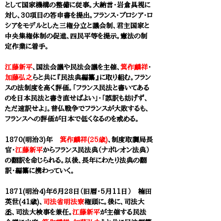
として国家機構の整備に従事。大納言・岩倉具視に
対し、30項目の答申書を提出。フランス・プロシア・ロ
シアをモデルとした三権分立と議会制、君主国家と
中央集権体制の促進、四民平等を提示。憲法の制
定作業に着手
。
江藤新平
、国法会議や民法会議を主催、
箕作麟祥
・
加藤弘之
らと共に『民法典編纂』に取り組む。​フラン
スの法制度を高く評価。「フランス民法と書いてある
のを日本民法と書き直せばよい」・「誤訳も妨げず、
ただ速訳せよ」。普仏戦争でフランスが大敗するも、
フランスへの評価が日本で低くなるのを戒める。​
1870(明治3)年
箕作麟祥(25歳)
、制度取調局長
官・
江藤新平
からフランス民法典（ナポレオン法典）
の翻訳を命じられる。以後、長年にわたり法典の翻
訳・編纂に携わっていく。
1871(明治4)年6月28日（旧暦・5月11日） 楠田
英世(41歳)、
司法省明法寮
権頭に。後に、司法大
丞、司法大検事を兼任。
江藤新平
が主催する民法