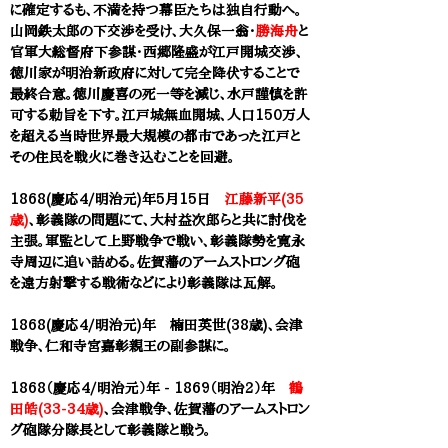
に確定するも、不満を持つ幕臣たちは独自行動へ。
山岡鉄太郎の下交渉を受け、大久保一翁・
勝海舟
と
官軍大総督府下参謀・西郷隆盛が江戸開城交渉、
徳川家が明治新政府に対して完全降伏することで
最終合意。徳川慶喜の死一等を減じ、水戸謹慎を許
可する勅旨を下す。江戸城無血開城、人口150万人
を超える当時世界最大規模の都市であった江戸と
その住民を戦火に巻き込むことを回避。
1868(慶応4/明治元)年5月15日
江藤新平(35
歳)
、彰義隊の問題にて、大村益次郎らと共に討伐を
主張。軍監として上野戦争で戦い、彰義隊勢を寛永
寺周辺に追い詰める。佐賀藩のアームストロング砲
を遠方射撃する戦術などにより彰義隊は瓦解。
1868(慶応4/明治元)年 楠田英世(38歳)、会津
戦争、仁和寺宮嘉彰親王の副参謀に。
1868（慶応4/明治元）年 - 1869（明治2）年
鶴
田皓(33-34歳)
、会津戦争、佐賀藩のアームストロン
グ砲隊分隊長として彰義隊と戦う。