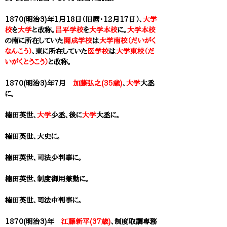
1870(明治3)年1月18日（旧暦・12月17日）、
大学
校
を
大学
と改称。
昌平学校
を
大学本校
に。
大学本校
の南に所在していた
開成学校
は
大学南校（だいがく
なんこう）
、東に所在していた
医学校
は
大学東校（だ
いがくとうこう）
と改称。
1870(明治3)年7月
加藤弘之(35歳)
、
大学
大丞
に。
楠田英世、
大学
少丞、後に
大学
大丞に。
楠田英世、大史に。
楠田英世、司法少判事に。
楠田英世、制度御用兼勤に。
楠田英世、司法中判事に。
1870(明治3)年
江藤新平(37歳)
、制度取調専務