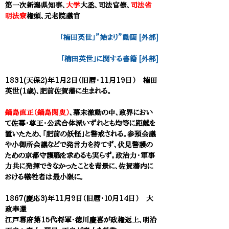
第一次新潟県知事、
大学
大丞、司法官僚、
司法省
明法寮
権頭、元老院議官
「楠田英世」”始まり”動画 [外部]
「楠田英世」に関する書籍 [外部]
1831(天保2)年1月2日（旧暦・
11月19日） 楠田
英世(1歳)、肥前佐賀藩に生まれる。
鍋島直正（鍋島閑叟）
、幕末激動の中、政界におい
て佐幕・尊王・公武合体派いずれとも均等に距離を
置いたため、「肥前の妖怪」と警戒される。参預会議
や小御所会議などで発言力を持てず、伏見警護の
ための京都守護職を求めるも実らず。政治力・軍事
力共に発揮できなかったことを背景に、佐賀藩内に
おける犠牲者は最小限に。
1867(慶応3)年11月9日（旧暦・１０月14日） 大
政奉還
江戸幕府第15代将軍・徳川慶喜が政権返上、明治