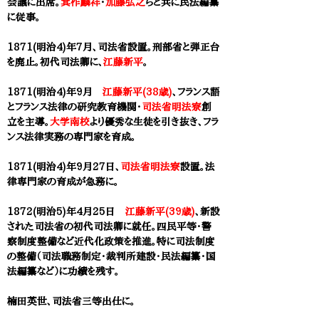
会議に出席。
箕作麟祥
・
加藤弘之
らと共に民法編纂
に従事。
1871(明治4)年7月、司法省設置。刑部省と弾正台
を廃止。初代司法卿に、
江藤新平
。
1871(明治4)年9月
江藤新平(38歳)
、フランス語
とフランス法律の研究教育機関・
司法省明法寮
創
立を主導。
大学南校
より優秀な生徒を引き抜き、フラ
ンス法律実務の専門家を育成。​
1871(明治4)年9月27日、
司法省明法寮
設置。法
律専門家の育成が急務に。
1872(明治5)年4月25日
江藤新平(39歳)
、新設
された司法省の初代司法卿に就任。四民平等・警
察制度整備など近代化政策を推進。特に司法制度
の整備（司法職務制定・裁判所建設・民法編纂・国
法編纂など）に功績を残す。
楠田英世、司法省三等出仕に。