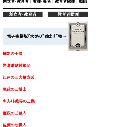
創立者・教育者
｜
尊称・異名
｜
教育者総称
｜
動画
創立者・教育者
教育者動画
電子書籍版「大学の”始まり”物語」大学事始文庫 [外部]
維新の十傑​
岩倉遣欧使節団
江戸の三大蘭方医
寛政の三博士
キリスト教界の三傑
憲政の三巨人
​佐賀の七賢人