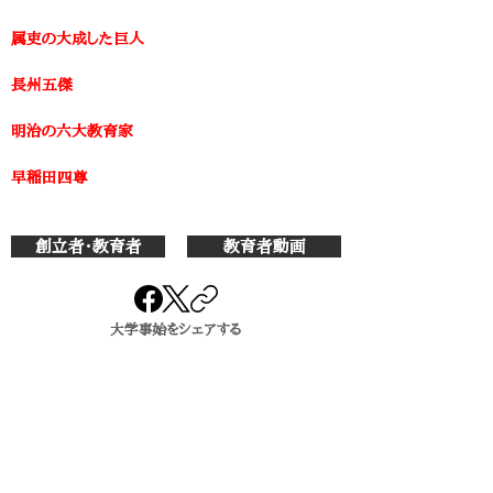
属吏の大成した巨人
​長州五傑
明治の六大教育家
早稲田四尊
創立者・教育者
教育者動画
大学事始をシェアする