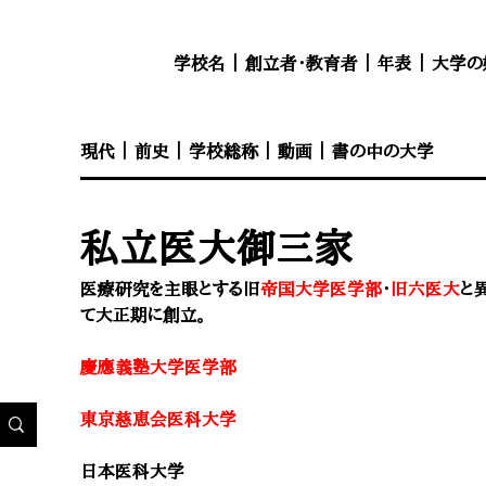
学校名
｜
創立者・教育者
｜
年表
｜
大学の
現代
｜
前史
｜
学校総称
｜
動画
｜
書の中の大学
私立医大御三家
医療研究を主眼とする旧
帝国大学医学部
・
旧六医大
と
て大正期に創立。
慶應義塾大学医学部
東京慈恵会医科大学
日本医科大学