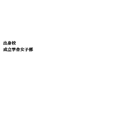
出身校
成立学舎女子部
関連する学校・組織（前史）
成立学舎女子部
日本女子教育会
私立女子商業学校
日本女子商業学校
日本女子高等商業学校
日本女子経済専門学校
関連する学校・組織（現代）
嘉悦大学
関連する教育者