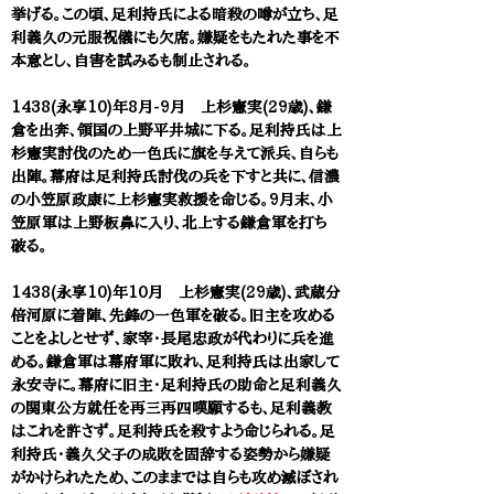
挙げる。この頃、足利持氏による暗殺の噂が立ち、足
利義久の元服祝儀にも欠席。嫌疑をもたれた事を不
本意とし、自害を試みるも制止される。
1438(永享10)年8月-9月 上杉憲実(29歳)、鎌
倉を出奔、領国の上野平井城に下る。足利持氏は上
杉憲実討伐のため一色氏に旗を与えて派兵、自らも
出陣。幕府は足利持氏討伐の兵を下すと共に、信濃
の小笠原政康に上杉憲実救援を命じる。9月末、小
笠原軍は上野板鼻に入り、北上する鎌倉軍を打ち
破る。
1438(永享10)年10月 上杉憲実(29歳)、武蔵分
倍河原に着陣、先鋒の一色軍を破る。旧主を攻める
ことをよしとせず、家宰・長尾忠政が代わりに兵を進
める。鎌倉軍は幕府軍に敗れ、足利持氏は出家して
永安寺に。幕府に旧主・足利持氏の助命と足利義久
の関東公方就任を再三再四嘆願するも、足利義教
はこれを許さず。足利持氏を殺すよう命じられる。足
利持氏・義久父子の成敗を固辞する姿勢から嫌疑
がかけられたため、このままでは自らも攻め滅ぼされ