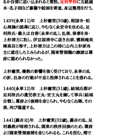
るか自害に追い込まれると覚悟。
足利学校
に五経疏
本・孔子図など書籍や絵画を寄進、身辺整理を行う。
1439(永享11)年 上杉憲実(30歳)、相国寺・柏
心周操の説得に応じ、やむなく永安寺を攻める。足
利持氏・義久は自害（永享の乱）。乱後、後事を弟・
上杉清方に託し、伊豆国清寺に退き出家、雲洞庵長
棟高岩と称す。上杉清方はこの時に山内上杉家当
主に就任したとみられるが、関東管領職の譲渡は幕
府に認められなかった。
上杉憲実、儒教の影響を強く受けており、永享の乱
の折、自身の行動が不忠と指弾されることを恐れる。
1440(永享12)年 上杉憲実(31歳)、結城氏朝が
足利持氏の遺児春王丸・安王丸を擁して挙兵（結城
合戦）。幕府より復帰を命じられ、やむなく出陣。その
後、再び隠遁する。
1441(嘉吉元)年 上杉憲実(32歳)、嘉吉の乱、足
利義教が暗殺される。関東の秩序回復のため、幕府
より関東管領復帰を命じられるも、これを拒む。甥で