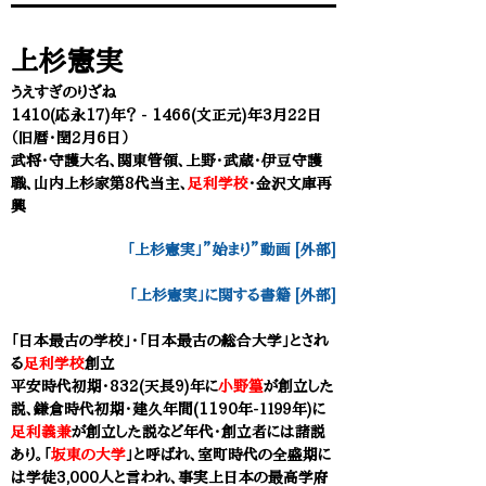
上杉憲実
うえすぎのりざね
1410(応永17)年？ - 1466(文正元)年3月22日
（旧暦・
閏2月6日）
​武将・守護大名、関東管領、
上野・武蔵・伊豆守護
職、山内上杉家第8代当主、
足利学校
・金沢文庫再
興
「上杉憲実」”始まり”動画 [外部]
「上杉憲実」に関する書籍 [外部]
「日本最古の学校」・「日本最古の総合大学」とされ
る
足利学校
創立
平安時代初期・832(天長9)年に
小野篁
が創立した
説、鎌倉時代初期・建久年間(1190年-１１９９年)に
足利義兼
が創立した説など年代・創立者には諸説
あり。「
坂東の大学
」と呼ばれ、室町時代の全盛期に
は学徒3,000人と言われ、事実上日本の最高学府