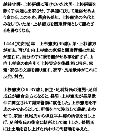
越後守護・上杉房朝に預けていた次男・上杉房顕を
除く子供達も出家させ、子供達に決して還俗せぬよ
う命じる。このため、幕府も長年、上杉憲実の名代と
みなしていた弟・上杉清方を関東管領として認めざ
るを得なくなる。
1444(文安元)年 上杉憲実(35歳)、弟・上杉清方
が死去。再び山内上杉家の家督と関東管領の地位
が空白に。自分の子に後を継がせる事を許さず、山
内上杉家の血を引く上杉実定を後継者に指名、家
宝・家伝の文書を譲り渡す。家宰・長尾景仲がこれに
反発、対立。
上杉憲実（36-37歳）、旧主・足利持氏の遺児・足利
成氏が鎌倉公方になると、長男・上杉憲忠が長尾景
仲に擁立されて関東管領に就任した。上杉憲忠を不
忠の子であるとして、所領を全て没収して義絶。あわ
せて、家臣・長尾氏から伊豆平井郷の所領を召し上
げ、足利持氏の後室に料所として進上した。長尾氏
には土地を召し上げた代わりに代替地を与えた。