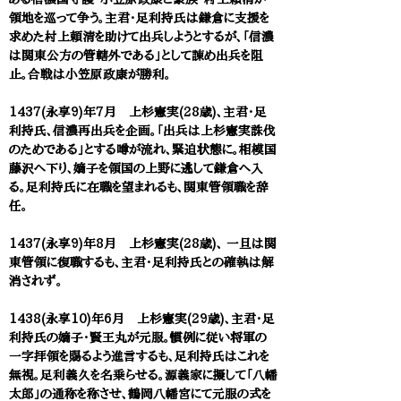
領地を巡って争う。主君・足利持氏は鎌倉に支援を
求めた村上頼清を助けて出兵しようとするが、「信濃
は関東公方の管轄外である」として諌め出兵を阻
止。合戦は小笠原政康が勝利。
1437(永享9)年7月 上杉憲実(28歳)、主君・足
利持氏、信濃再出兵を企画。「出兵は上杉憲実誅伐
のためである」とする噂が流れ、緊迫状態に。相模国
藤沢へ下り、嫡子を領国の上野に逃して鎌倉へ入
る。足利持氏に在職を望まれるも、関東管領職を辞
任。
1437(永享9)年8月 上杉憲実(28歳)、 一旦は関
東管領に復職するも、主君・足利持氏との確執は解
消されず。
1438(永享10)年6月 上杉憲実(29歳)、主君・足
利持氏の嫡子・賢王丸が元服。慣例に従い将軍の
一字拝領を賜るよう進言するも、足利持氏はこれを
無視。足利義久を名乗らせる。源義家に擬して「八幡
太郎」の通称を称させ、鶴岡八幡宮にて元服の式を