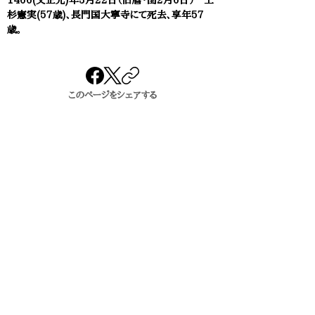
1466(文正元)年3月22日（旧暦・閏2月6日） 上
杉憲実(57歳)、長門国大寧寺にて死去、享年57
歳。
このページをシェアする
出身校