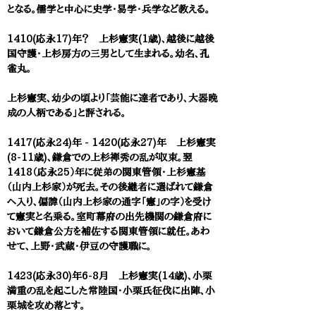
となる。儒学と中心に史学
・
易学・兵学など教える。
1410(応永17)年？ 上杉憲実(1歳)、越後に越後
国守護・上杉房方の三男として生まれる。幼名、孔
雀丸。
上杉憲実、幼少の頃より「芸能に達者であり、大器晩
成の人柄である」と評される。
1417(応永24)年 - 1420(応永27)年 上杉憲実
(8-11歳)、鎌倉での上杉禅秀の乱が収束。翌
1418（応永25）年に従弟の関東管領・上杉憲基
（山内上杉家）が死去。その後継者に選ばれて鎌倉
へ入り、偏諱（山内上杉家の通字「憲」の字）を受け
て憲実と名乗る。室町幕府の出先機関の鎌倉府に
おいて鎌倉公方を補佐する関東管領に就任。あわ
せて、上野・武蔵・伊豆の守護職に。
1423(応永30)年6-8月 上杉憲実(14歳)、小栗
満重の乱を起こした常陸国・小栗氏征伐に出陣、小
栗城を攻め落とす。