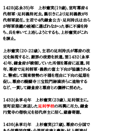
1428(応永35)年 上杉憲実(19歳)、室町幕府4
代将軍・足利義持死去。籤引きにより足利義教が6
代将軍就任。主君で4代鎌倉公方・足利持氏は自ら
が将軍後継の候補に選ばれなかった事に不満を持
ち、兵を率いて上洛しようとするも、上杉憲実がこれ
を諫止。
上杉憲実（20-22歳）、主君の足利持氏が幕府の改
元を無視すると、謝罪の使節を派遣。翌1432（永享
4）年、鎌倉府が横領していた所領を幕府に返還。同
年、幕府で足利将軍・義教の富士下向が協議される
と、警戒して関東情勢の不穏を理由に下向の延期を
促し、幕府の醍醐寺三宝院門跡満済らに進物する
など、一貫して鎌倉府と幕府との調停に努めた。
1432(永享4)年 上杉憲実（23歳）、足利領主に。
室町前期に衰退した
足利学校
の再興に尽力。鎌倉
円覚寺の僧快元を初代庠主に招く。蔵書寄贈。
1436(永享8)年 上杉憲実(27歳)、幕府の分国で
ある信濃国守護・小笠原政康と豪族・村上頼清が