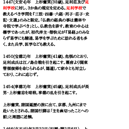
1447(文安4)年 上杉憲実(38歳)、足利荘及び
足
利学校
に対し、3か条の規定を定める。
足利学校
で
教えるべき学問を『三註・四書・六経・列子・荘子・史
記・文選』のみと限定。「仏教の経典の事は叢林や
寺院で学ぶべき」とし、仏教色を排す。教育の中心は
儒学であったが、初代庠主・僧快元が『易経』のみな
らず易学にも精通、易学を学ぶために訪れる者も多
く、また兵学、医学なども教える。
1450(宝徳2)年 上杉憲実(41歳)、危惧のとおり、
足利成氏は江ノ島合戦を引き起こす。幕府より関東
管領復帰を命じられるが、隠遁して家中とも対立し
ており、これに応じず。
1454(享徳3)年 上杉憲実(45歳)、足利成氏が長
男・上杉憲忠を暗殺。享徳の乱を引き起こす。
上杉憲実、諸国遍歴の旅に出て、京都、九州にまで
赴いたとされる。諸国行脚は「主を裏切ったことへの
罰」と周囲に述懐。