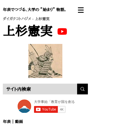
年表でつづる、大学の ”始まり” 物語。
ダイガクコトハジメ
- 上杉憲実
上杉憲実
年表 ｜
動画