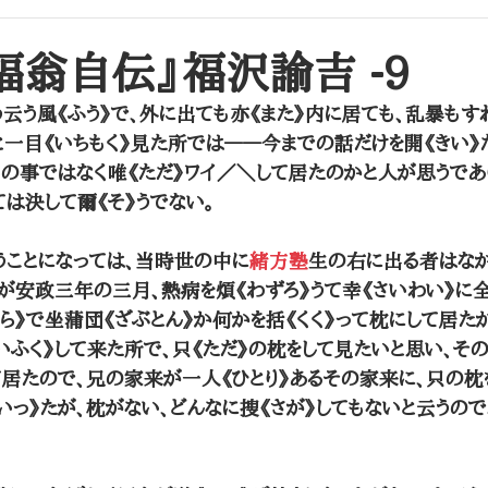
昌平坂学問所（昌平黌）
大学校・文部省
​『福翁自伝』福沢諭吉 -9
う云う風《ふう》で、外に出ても亦《また》内に居ても、乱暴もす
》と一目《いちもく》見た所では――今までの話だけを開《きい》
ろの事ではなく唯《ただ》ワイ／＼して居たのかと人が思うであ
ては決して爾《そ》うでない。
うことになっては、当時世の中に
緒方塾
生の右に出る者はなか
が安政三年の三月、熱病を煩《わずろ》うて幸《さいわい》に
ら》で坐蒲団《ざぶとん》か何かを括《くく》って枕にして居た
いふく》して来た所で、只《ただ》の枕をして見たいと思い、そ
居たので、兄の家来が一人《ひとり》あるその家来に、只の枕
いっ》たが、枕がない、どんなに捜《さが》してもないと云うので