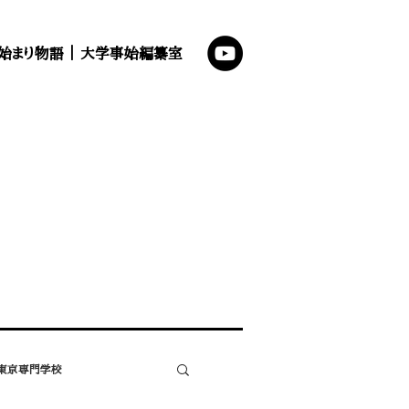
始まり物語
｜
大学事始編纂室
東京専門学校