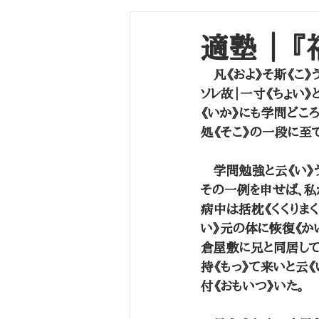
長崎海軍伝習所
学生（～江戸幕末）
適塾 ｜ 
　凡《およ》そ斯《こ》
ソレ故｜一寸《ちょい
《いか》にも学問どこ
処《そこ》の一段に至
　学問勉強と云《い》
その一例を申せば、私
病中は括枕《くくりまく
い》元の体に恢復《か
倉屋敷に兄と同居して
持《もっ》て来いと云《
付《おもいつ》いた。