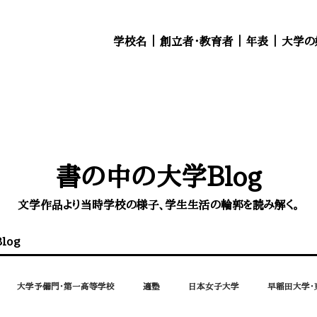
学校名
｜
創立者・教育者
｜
年表
｜
大学の
書の中の大学Blog
文学作品より当時学校の様子、学生生活の輪郭を読み解く。
log
大学予備門・第一高等学校
適塾
日本女子大学
早稲田大学・