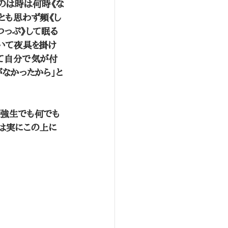
うのは時は何時《な
とも思わず頻《し
つっぷ》して眠る
敷いて夜具を掛け
めて自分で気が付
がなかったから」と
勉強生でも何でも
ては実にこの上に