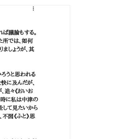
れば議論もする。
た所では、如何
りましょうが、其
ろうと思われる
全快に及んだが、
が、追々《おいお
の時に私は中津の
をして見たいから
、不図《ふと》思