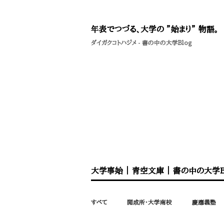
年表でつづる、大学の ”始まり” 物語。
ダイガクコトハジメ
-
書の中の大学Blog
大学事始
｜
青空文庫
｜
書の中の大学B
すべて
開成所・大学南校
慶應義塾