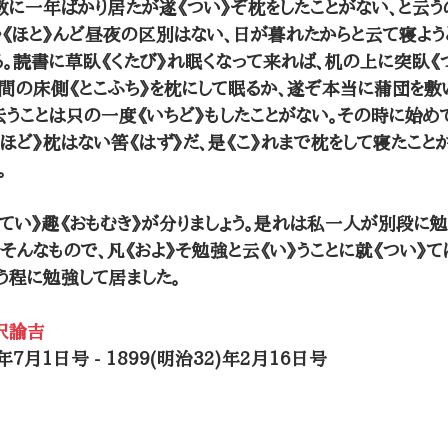
敷に一年ばかり居たが遂《つい》ぞ枕をしたことがない、と云
殆《ほと》んど昼夜の区別はない、日が暮れたからと云て寝よう
る。読書に草臥《くたび》れ眠くなって来れば、机の上に突臥《
の間の床側《とこふち》を枕にして眠るか、遂ぞ本当に蒲団を
云うことは只の一度《いちど》もしたことがない。その時に始
るほど》枕はない筈《はず》だ、是《こ》れまで枕をして寝たこと
。
てい》趣《おもむき》が分りましょう。是れは私一人が別段に
そんなもので、凡《およ》そ勉強と云《い》うことに就《つい》
う程に勉強して居ました。
沢諭吉
年7月1日号 - 1899(明治32)年2月16日号