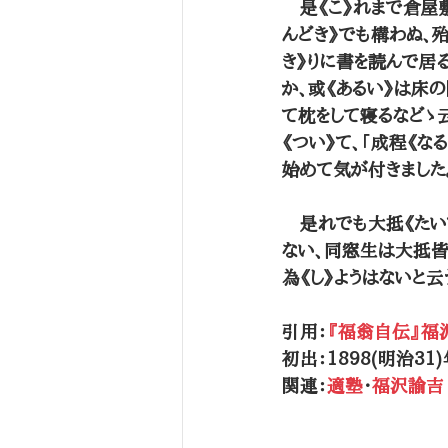
　是《こ》れまで倉屋
んどき》でも構わぬ、
き》りに書を読んで居
か、或《あるい》は床
て枕をして寝るなどゝ
《つい》て、「成程《な
始めて気が付きました
　是れでも大抵《たい
ない、同窓生は大抵皆
為《し》ようはないと云
引用：
『福翁自伝』福
初出：1898(明治31)
関連：
適塾
・
福沢諭吉