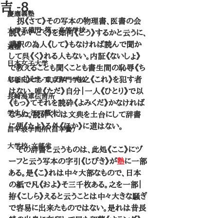
吉 -8
慶應義塾
　扨《さて》その写本の物理書、医書の会
大学予備門・第一高等学校
読《かいどく》を如何《どう》するかと云うに、
講釈の為人《して》もなければ読んで聞か
適塾
して呉《く》れる人もない。内証《ないしょ》
日本女子大学
で教えることも聞くことも書生間の恥辱《ち
じょく》として、万々一も之《これ》を犯す者
早稲田大学・東京専門学校
はない。唯《ただ》自分｜一人《ひとり》で以
長崎海軍伝習所
《もっ》てそれを読砕《よみくだ》かなければ
学生（～江戸幕末）
ならぬ。読砕くには文典を土台にして辞書
に便《たよ》る外《ほか》に道はない。
昌平坂学問所（昌平黌）
大学校・文部省
　その辞書と云うものは、此処《ここ》にヅ
ーフと云う写本の字引《じびき》が
塾
に一部
ある。是《こ》れは中々大部なもので、日本
の紙で凡《およ》そ三千枚ある。之を一部｜
拵《こしら》えると云うことは中々大きな騒ぎ
で容易に出来たものではない。是れは昔長