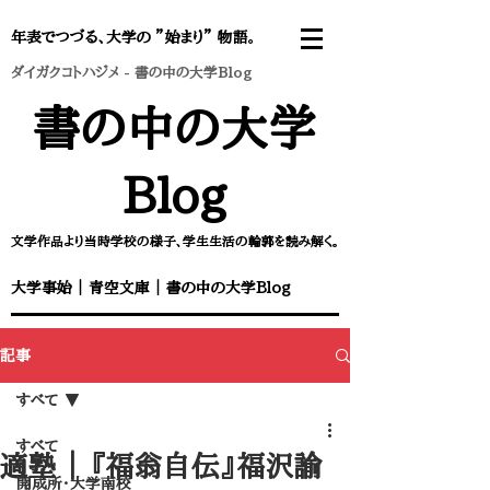
年表でつづる、大学の ”始まり” 物語。
ダイガクコトハジメ
-
書の中の大学Blog
書の中の大学
Blog
文学作品より当時学校の様子、学生生活の輪郭を読み解く。
大学事始
｜
青空文庫
｜
書の中の大学Blog
記事
すべて
すべて
適塾 ｜ ​『福翁自伝』福沢諭
開成所・大学南校