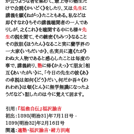
か云うような者を集めて、最上等の塾生だ
けで会読《かいどく》をしたり、又は
先生
に
講義を願《ねがっ》たこともある。私などは
即《すなわ》ちその講義聴聞者の一人であ
りしが、之《これ》を聴聞する中にも様々
先
生
の説を聞て、その緻密《ちみつ》なること
その放胆《ほうたん》なること実に蘭学界の
一大家《いちだいか》、名実共に違《たが》
わぬ大人物であると感心したことは毎度の
事で、講義終り、
塾
に帰《かえっ》て朋友｜相
互《あいたがい》に、「今日の先生の彼《あ》
の卓説は如何《どう》だい。何だか吾々《わ
れわれ》は頓《とん》に無学無識になったよ
うだなどゝ話したのは今に覚えて居ます。
引用：
『福翁自伝』福沢諭吉
初出：1898(明治31)年7月1日号 - 
1899(明治32)年2月16日号
関連：
適塾
・
福沢諭吉
・
緒方洪庵