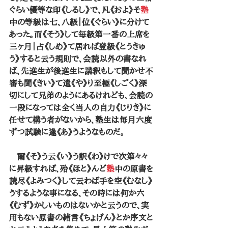
ぐらい優等な印《しるし》で、凡《およ》そ
塾
中の等級は七、八級｜位《ぐらい》に分けて
あった。而《そう》して毎級第一番の上席を
三ヶ月｜占《しめ》て居れば登級《とうきゅ
う》すると云う規則で、会読以外の書なれ
ば、先進生が後進生に講釈もして聞かせ不
審も聞《きい》て遣《や》り至極《しごく》深
切にして兄弟のようにあるけれども、会読の
一段になっては全く当人の自力《じりき》に
任せて構う者がないから、塾生は毎月六度
ずつ試験に逢《あ》うようなものだ。
　爾《そ》う云《い》う訳《わ》けで次第々々
に昇級すれば、殆《ほと》んど
塾
中の原書を
読尽《よみつく》して云わば手を空《むなし》
うするような事になる、その時には何か六
《むず》かしいものはないかと云うので、実
用もない原書の緒言《ちょげん》とか序文と