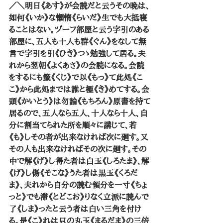
／＼明日《あす》が会読だと云うその晩は、
如何《いか》な懶惰《らいだ》生でも大抵寝
ることはない。ヅーフ部屋と云う字引のある
部屋に、五人も十人も群《ぐん》をなして無
言で字引を引《ひき》つゝ勉強して居る。夫
れから翌朝《よくあさ》の会読になる。会読
をするにも籤《くじ》で以《もっ》て此処《こ
こ》から此処までは誰と極《き》めてする。会
頭《かいとう》は勿論《もちろん》原書を持て
居るので、五人なら五人、十人なら十人、自
分に割当てられた所を順々に講じて、若
《も》しその者が出来なければ次に廻す。又
その人も出来なければその次に廻す。その
中で解《げ》し得た者は白玉《しろたま》、解
《げ》し傷《そこな》うた者は黒玉《くろだ
ま》、夫れから自分の読む領分を一寸《ちょ
っと》でも滞《とどこお》りなく立派に読んで
了《しま》ったと云う者は白い三角を付け
る。是《こ》れは只の丸玉《まるだま》の三倍