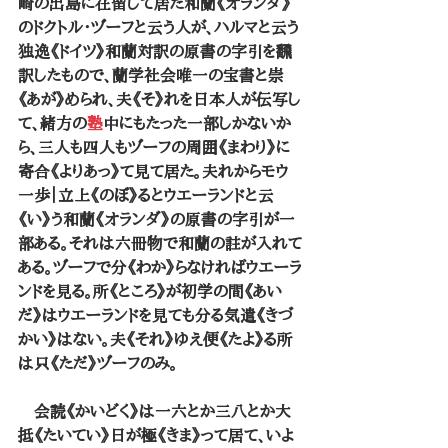
崎の出島に在留して居た和蘭《オランダ》
のドクトル・ヅーフと云う人が、ハルマと云う
独逸《ドイツ》和蘭対訳の原書の字引を飜
訳したもので、蘭学社会唯一の宝書と崇
《あが》められ、夫《そ》れを日本人が伝写し
て、緒方の
塾
中にもたった一部しかないか
ら、三人も四人もヅーフの周囲《まわり》に
寄合《よりあっ》て見て居た。夫れからモウ
一歩｜立上《のぼ》るとウエーランドと云
《い》う和蘭《オランダ》の原書の字引が一
部ある。それは六冊物で和蘭の註が入れて
ある。ヅーフで分《わか》らなければウエーラ
ンドを見る。所《ところ》が初学の間《あい
だ》はウエーランドを見ても分る気遣《きづ
かい》はない。夫《それ》ゆえ便《たよ》る所
は只《ただ》ヅーフのみ。
　会読《かいどく》は一六とか三八とか大
抵《たいてい》日が極《きま》って居て、いよ