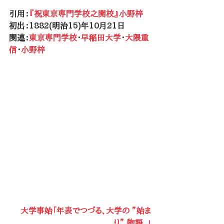
引用：
『祝東京専門学校之開校』小野梓
初出：1882(明治15)年10月21日
関連：
東京専門学校
・
早稲田大学
・
大隈重
信
・
小野梓
大学事始「年表でつづる、大学の ”始ま
り” 物語。」