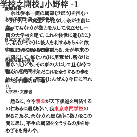
学校之開校』小野梓 -1
慶應義塾
　余は従来一箇の冀望《きぼう》を抱《い
大学予備門・第一高等学校
だ》けり。その冀望とは他なし、余が生前に
在って吾《わ》が微力を尽して成立せし一
適塾
箇の大学校を建て、これを後世に遺《のこ》
日本女子大学
し、私《ひそか》に後人を利するあらんと欲
する、これなり。この冀望たる、余が年来の
早稲田大学・東京専門学校
志望にして、毎《つね》に用意せし所なりと
長崎海軍伝習所
雖《いえ》ども、その事の大にして且《か》つ
学生（～江戸幕末）
難《かた》きや、未だこれを全うするの歩を
始むるを得ず、荏苒《じんぜん》今日に至れ
昌平坂学問所（昌平黌）
り。
大学校・文部省
　然るに、今や
隈公
が天下後進を利済する
の仁あるに遇《あ》い、我
東京専門学校
の
起るに及ぶ。余《わ》れ豈《あ》に微力をこの
間に尽し、平生の冀望を全うするの歩を始
めざるを得んや。