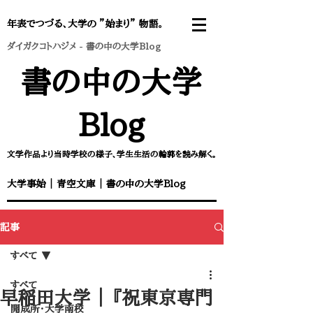
年表でつづる、大学の ”始まり” 物語。
ダイガクコトハジメ
-
書の中の大学Blog
書の中の大学
Blog
文学作品より当時学校の様子、学生生活の輪郭を読み解く。
大学事始
｜
青空文庫
｜
書の中の大学Blog
記事
すべて
すべて
早稲田大学 ｜ 『祝東京専門
開成所・大学南校