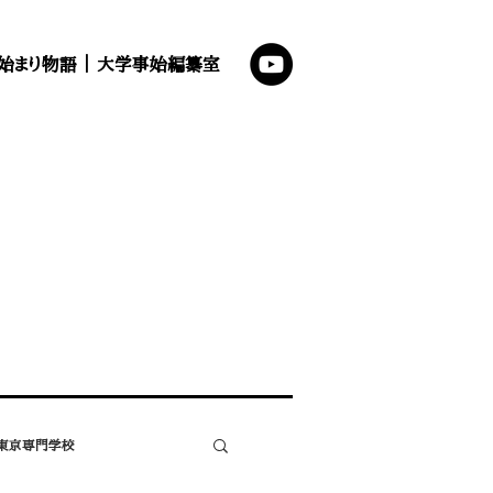
始まり物語
｜
大学事始編纂室
東京専門学校