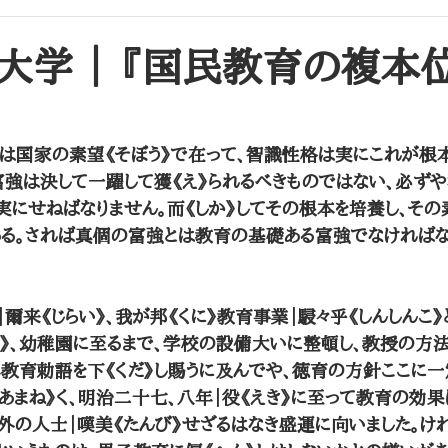
昌平坂学問所（昌平黌）
大学校・文部省
大学 ｜ 『国民教育の複本
は国家の素望《そぼう》で在って、智識性格は実にこれが根本
富強は決して一躍して獲《え》られるべきものではない、必ず
実にせねばなりません。而《しか》してその根本を培養し、そ
る。されば真個の富強とは教育の基礎ある富強でなければな
来《じらい》、我が邦《くに》教育事業｜駸々乎《しんしんこ》
た》、幼稚園に至るまで、学校の設備大いに整頓し、教授の方法
教育勅語を下《くだ》し賜うに及んでや、徳育の方針ここに一
《あまね》く、明治二十七、八年｜役《えき》に至って教育の効
内外の人士｜嘆美《たんび》せざるはなき盛運に向いました。け