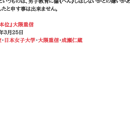
いうものは、男子教育に偏《へん》しはしないかとの嫌いがあ
したと申す事は出来ません。
本位』大隈重信
)年3月25日
校
・
日本女子大学
・
大隈重信
・
成瀬仁蔵