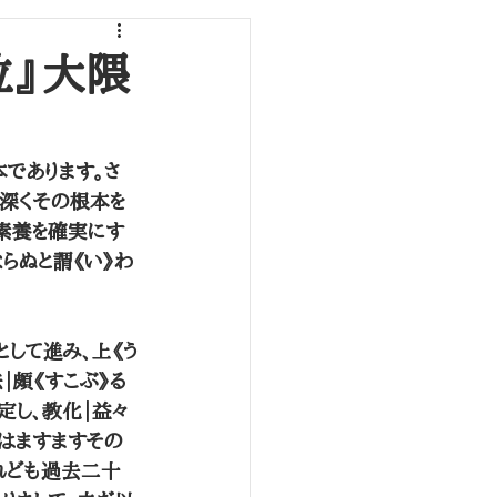
位』大隈
であります。さ
や深くその根本を
の素養を確実にす
らぬと謂《い》わ
として進み、上《う
｜頗《すこぶ》る
定し、教化｜益々
果はますますその
れども過去二十