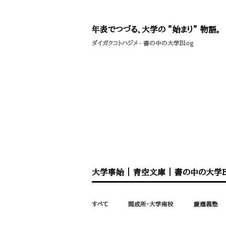
年表でつづる、大学の ”始まり” 物語。
ダイガクコトハジメ
-
書の中の大学Blog
大学事始
｜
青空文庫
｜
書の中の大学B
すべて
開成所・大学南校
慶應義塾