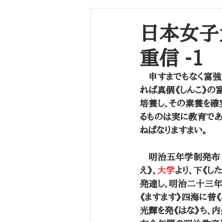
長崎海軍伝習所
学生（～江戸幕末）
日本女子
重信 -1
　申すまでもなく富強
れば真個《しんこ》の
培養し、その素養を確
るものは実に教育であ
ねばなりますまい。
　明治五年学制発布｜爾
え》、
大学
より、下《し
発達し、明治二十三年
《ますます》四海に普
光輝を発《はな》ち、