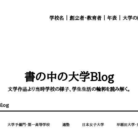
学校名
｜
創立者・教育者
｜
年表
｜
大学の
書の中の大学Blog
文学作品より当時学校の様子、学生生活の輪郭を読み解く。
log
大学予備門・第一高等学校
適塾
日本女子大学
早稲田大学・