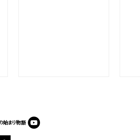
の始まり物語
慶応義塾 ｜ ​『福翁自伝』福沢諭
慶応