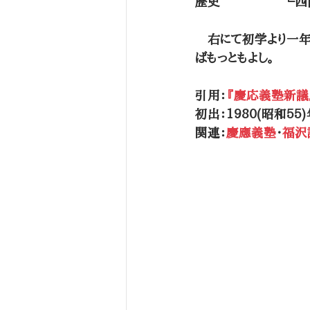
歴史　　　　　└四
　右にて初学より一
ばもっともよし。
引用：
『慶応義塾新議
初出：1980(昭和55
関連：
慶應義塾
・
福沢