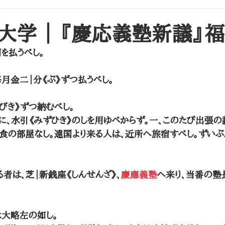
昌平坂学問所（昌平黌）
大学校・文部省
大学 ｜ ​『慶応義塾新議』
を払うべし。 
月金二｜分《ぶ》ずつ払うべし。 
びき》ずつ納むべし。
に、水引《みずひき》のしを用ゆべからず。一、このたび出張の
食の部屋なし。遠国より来る人は、近所へ旅宿すべし。ずい
者は、芝｜新銭座《しんせんざ》、
慶應義塾
へ来り、当番の塾
大略左の如し。