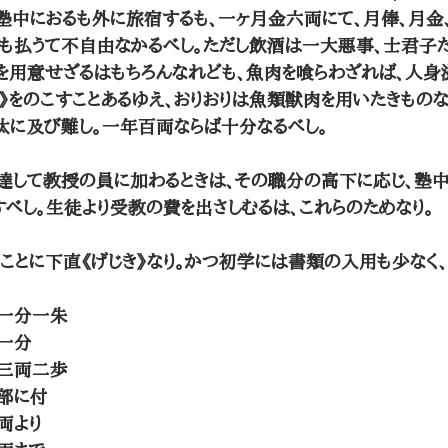
塾中におるも外に旅宿するも、一ヶ月金六両にて、月俸、月金
も払うて不自由なかるべし。ただし飲酒は一大悪事、士君子
を用意せざるはもちろんなれども、魚肉を喰らわざれば、人身
い》をのこすことあるゆえ、おりおりは魚類獣肉を用いたきもの
汰に及び難し。一年百両ならば十分なるべし。 
達して教授の員に加わるときは、その職分の高下に応じ、塾
べし。生徒より受教の費を出さしむるは、これらのためなり。 
ことに下直《げじき》なり。かつ初学には書類の入用も少なく
一分一朱
一分
三両二歩
部に付
両より