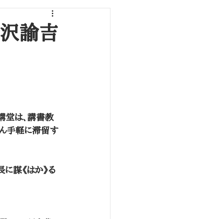
福沢諭吉
講堂は、講書教
ぶん手軽に滞留す
長に謀《はか》る