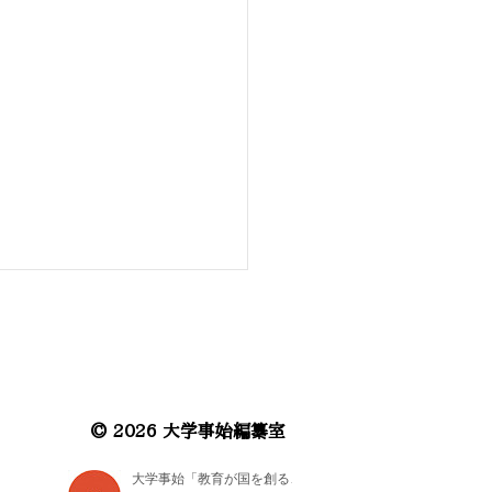
© 2026 大学事始編纂室
義塾 ｜ ​『福翁自伝』福沢諭