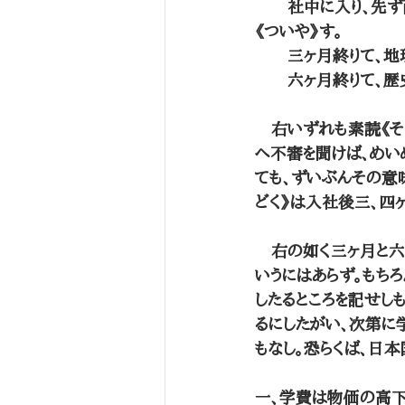
　　社中に入り、先ず
《ついや》す。
　　三ヶ月終りて、地
　　六ヶ月終りて、歴
　右いずれも素読《そ
へ不審を聞けば、めい
ても、ずいぶんその意
どく》は入社後三、四
　右の如く三ヶ月と六
いうにはあらず。もち
したるところを記せし
るにしたがい、次第に
もなし。恐らくば、日
一、学費は物価の高下