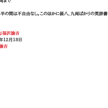
両まで
年半の間は不自由なし。このほかに価八、九両ばかりの英辞
』福沢諭吉
)年12月18日
諭吉