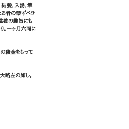
、結髪、入湯、筆
たる者の禁ずべき
滋養の趣旨にも
なり。一ヶ月六両に
中の積金をもって
、大略左の如し。