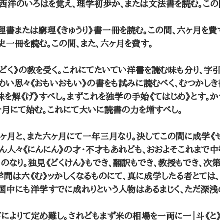
西洋のいろはを覚え、理学初歩か、または文法書を読む。この
理書または窮理《きゅうり》書一冊を読む。この間、六ヶ月を費
史一冊を読む。この間、また、六ヶ月を費す。
どく》の教を受く。これにてたいてい洋書を読む味も分り、字
めい思々《おもいおもい》の書をも試みに読むべく、むつかし
味を解《げ》すべし。まずこれを独学の手始《てはじめ》とす。
ヶ月にて始む。これにて大いに読書の力を増すべし。
ヶ月と、また六ヶ月にて一年三月なり。決してこの間に成学《
ろん人々《にんにん》の才・不才もあれども、おおよそこれまで
ものなり。独見《どくけん》もでき、翻訳もでき、教授もでき、
学問は六《む》ッかしくなるものにて、真に成学したる者とては、
本国中にも洋学すでに成れりという人物はあるまじく、ただ深浅
によりて定め難し。されどもまず米の相場を一両に一｜斗《と