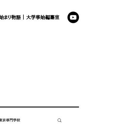
始まり物語
｜
大学事始編纂室
東京専門学校