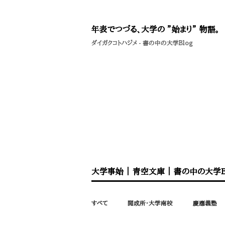
年表でつづる、大学の ”始まり” 物語。
ダイガクコトハジメ
-
書の中の大学Blog
大学事始
｜
青空文庫
｜
書の中の大学B
すべて
開成所・大学南校
慶應義塾