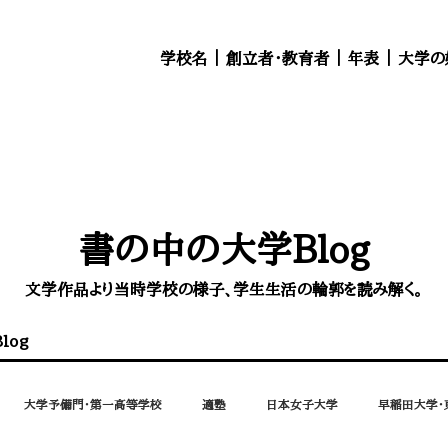
学校名
｜
創立者・教育者
｜
年表
｜
大学の
書の中の大学Blog
文学作品より当時学校の様子、学生生活の輪郭を読み解く。
log
大学予備門・第一高等学校
適塾
日本女子大学
早稲田大学・