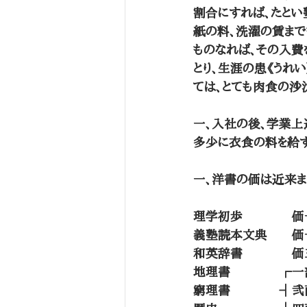
割合にすれば、たとい
紙の料、洗濯の賃まで
ものなれば、その入費
とり、生涯の患《うれ
ては、とても肉食の沙
一、入社の後、学業上
多少に衣食の料を給す
一、洋書の価は近来ま
理学初歩　　　　価
義塾読本文典　　価
和英辞書　　　　価
地理書　　　　┌一
窮理書　　　　┤弐