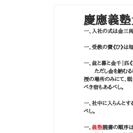
長崎海軍伝習所
学生（～江戸幕末）
慶應義塾
一、入社の式は金三両
一、受教の費《ひ》は毎
一、盆と暮と金千｜匹《
　　ただし金を納むる
授の場所のみにて、眠
べき宿もあるべし。
一、社中に入らんとする
べし。
一、
義塾
読書の順序は