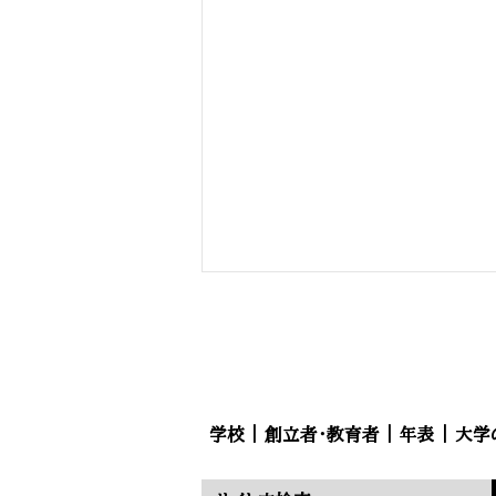
学校
｜
創立者・教育者
｜
年表
｜
大学
慶応義塾 ｜ ​『福翁自伝』福沢諭