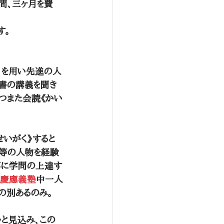
間、三ヶ月を費
す。
引を用い先進の人
き書の講義を聞き
かつまた会読《かい
せいがく》すると
中等の人物を経験
次第に学問の上達す
慶應義塾
中一人
の別あるのみ。
》と見込み、この